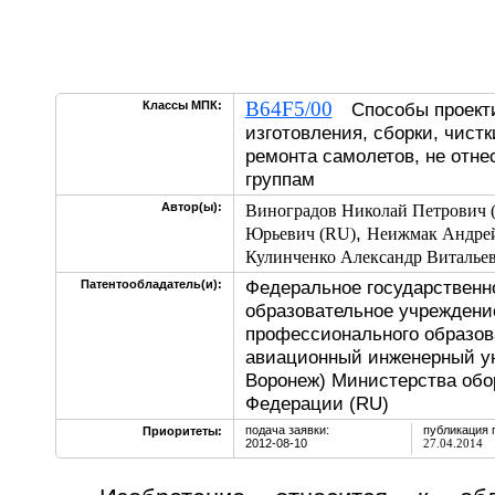
B64F5/00
Классы МПК:
Способы проекти
изготовления, сборки, чист
ремонта самолетов, не отне
группам
Автор(ы):
Виноградов Николай Петрович 
,
Юрьевич (RU)
Неижмак Андрей
Кулинченко Александр Виталье
Федеральное государственн
Патентообладатель(и):
образовательное учреждени
профессионального образов
авиационный инженерный уни
Воронеж) Министерства обо
Федерации (RU)
подача заявки:
публикация 
Приоритеты:
2012-08-10
27.04.2014