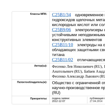
C25B1/34
Классы МПК:
одновременное 
гидроксидов щелочных метал
кислородных кислот или со
C25B9/06
электролизеры с
устойчивыми неподвижными
конструктивных элементов
C25B11/10
электроды на о
обладающих защитными сво
титана
C25B11/02
отличающиеся 
,
Автор(ы):
Фесенко Лев Николаевич (RU)
,
Анатольевич (RU)
Бабаев Азад
Фесенко Александр Львович (R
Общество с ограниченной о
Патентообладатель(и):
научно-производственное п
(RU)
подача заявки:
публикация 
Приоритеты:
2012-12-07
27.04.2014