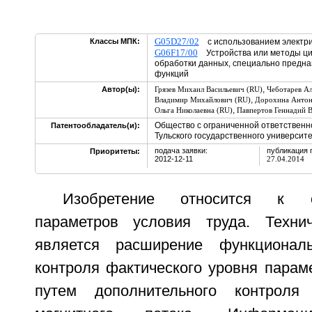
G05D27/02
Классы МПК:
с использованием электр
G06F17/00
Устройства или методы ци
обработки данных, специально предн
функций
,
Автор(ы):
Грязев Михаил Васильевич (RU)
Чеботарев А
,
Владимир Михайлович (RU)
Дорохина Антон
,
Ольга Николаевна (RU)
Павпертов Геннадий 
Общество с ограниченной ответственн
Патентообладатель(и):
Тульского государственного университе
подача заявки:
публикация 
Приоритеты:
2012-12-11
27.04.2014
Изобретение относится к о
параметров условия труда. Технич
является расширение функционал
контроля фактического уровня парам
путем дополнительного контроля