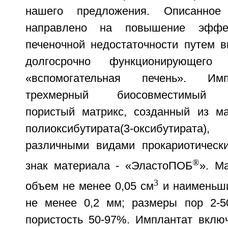
нашего предложения. Описанно
направлено на повышение эффек
печеночной недостаточности путем в
долгосрочно функционирующего
«вспомогательная печень». Им
трехмерный биосовместимый б
пористый матрикс, созданный из м
полиоксибутирата(3-оксибутирата
различными видами прокариотически
®
знак материала - «ЭластоПОБ
». М
3
объем не менее 0,05 см
и наименьши
не менее 0,2 мм; размеры пор 2-5
пористость 50-97%. Имплантат вклю