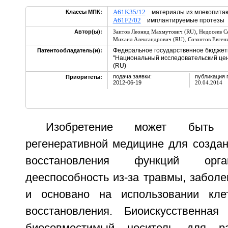
A61K35/12
Классы МПК:
материалы из млекопитаю
A61F2/02
имплантируемые протезы
,
Автор(ы):
Заитов Леонид Махмутович (RU)
Недосеев С
,
Михаил Александрович (RU)
Созонтов Евген
Федеральное государственное бюджет
Патентообладатель(и):
"Национальный исследовательский цен
(RU)
подача заявки:
публикация 
Приоритеты:
2012-06-19
20.04.2014
Изобретение может быть 
регенеративной медицине для создан
восстановления функций орга
дееспособность из-за травмы, заболе
и основано на использовании кле
восстановления. Биоискусственная