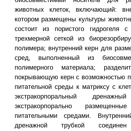
биосовместимый носитель для ра
животных клеток, включающий: вн
котором размещены культуры животны
состоит из пористого гидрогеля с
трехмерной сеткой из биорезорбиру
полимера; внутренний керн для разм
сред, выполненный из биосовмес
полимерного материала; раздели
покрывающую керн с возможностью п
питательной среды к матриксу с кле
экстракорпоральный дренажн
экстракорпорально размещенн
питательными средами. Внутренн
дренажной трубкой соедин