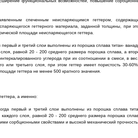
расширение функциональных возможностей, повышение сорбционн
 заявленным спеченным неиспаряющимся геттером, содержащ
испаряющегося геттерного материала, заданной толщины, при эт
трической площади неиспаряющегося геттера.
м первый и третий слои выполнены из порошка сплава титан- ванад
 слоя, равной 20 - 200 среднего размера порошка сплава, а втор
интеркалированного углерода при их соотношении в смеси, в вес
ого или третьего слоя, при этом геттер имеет пористость 30-60%
лощади геттера не менее 500 кратного значения.
геттера, а именно:
когда первый и третий слои выполнены из порошка сплава тита
 каждого слоя, равной 20 - 200 среднего размера порошка сплав
кими сорбционными свойствами и высокой механический прочность