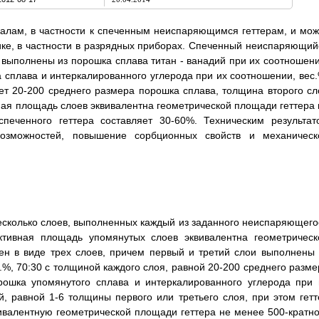
алам, в частности к спеченным неиспаряющимся геттерам, и мож
ике, в частности в разрядных приборах. Спеченный неиспаряющий
и выполнены из порошка сплава титан - ванадий при их соотношени
а сплава и интеркалированного углерода при их соотношении, вес.
ляет 20-200 среднего размера порошка сплава, толщина второго сл
вная площадь слоев эквивалентна геометрической площади геттера 
спеченного геттера составляет 30-60%. Техническим результат
озможностей, повышение сорбционных свойств и механическ
сколько слоев, выполненных каждый из заданного неиспаряющего
ктивная площадь упомянутых слоев эквивалентна геометрическ
ен в виде трех слоев, причем первый и третий слои выполнены 
.%, 70:30 с толщиной каждого слоя, равной 20-200 среднего разме
рошка упомянутого сплава и интеркалированного углерода при 
ой, равной 1-6 толщины первого или третьего слоя, при этом гетт
ивалентную геометрической площади геттера не менее 500-кратно