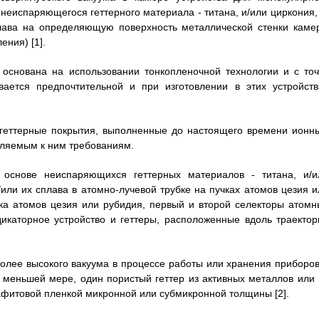
 неиспаряющегося геттерного материала - титана, и/или циркония, 
сплава на определяющую поверхность металлической стенки каме
ния) [1].
основана на использовании тонкопленочной технологии и с точ
вается предпочтительной и при изготовлении в этих устройств
геттерные покрытия, выполненные до настоящего времени ионн
вляемым к ним требованиям.
 основе неиспаряющихся геттерных материалов - титана, и/и
/или их сплава в атомно-лучевой трубке на пучках атомов цезия и
ка атомов цезия или рубидия, первый и второй селекторы атомн
дикаторное устройство и геттеры, расположенные вдоль траектор
более высокого вакуума в процессе работы или хранения приборов
 меньшей мере, один пористый геттер из активных металлов или 
рафитовой пленкой микронной или субмикронной толщины [2].