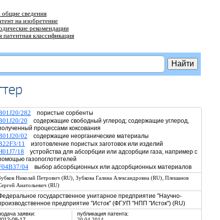
 общие сведения
атент на изобретение
тодические рекомендации
 патентная классификация
ттер
B01J20/282
пористые сорбенты
B01J20/20
содержащие свободный углерод; содержащие углерод,
полученный процессами коксования
B01J20/02
содержащие неорганические материалы
B22F3/11
изготовление пористых заготовок или изделий
H01J7/18
устройства для абсорбции или адсорбции газа, например с
помощью газопоглотителей
F04B37/04
выбор абсорбционных или адсорбционных материалов
,
,
Зубков Николай Петрович (RU)
Зубкова Галина Александровна (RU)
Плешанов
Сергей Анатольевич (RU)
Федеральное государственное унитарное предприятие "Научно-
производственное предприятие "Исток" (ФГУП "НПП "Исток") (RU)
подача заявки:
публикация патента:
2012-08-17
20.04.2014