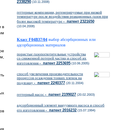
2338290
(10.11.2008)
геттерные композиции, регенерируемые при низкой
температуре после воздействия реакционных газов при
более высокой температуре
- патент 2321650
 в
(10.04.2008)
вым
Класс F04B37/04
выбор абсорбционных или
адсорбционных материалов
ое
пористые газопоглотительные устройства
м,
со сниженной потерей частиц и способ их
изготовления
- патент 2253695
(10.06.2005)
способ увеличения производительности
ть
процессов осаждения тонких пленок на
подложку
- патент 2240377
(20.11.2004)
ых
геттерный насос
- патент 2199027
(20.02.2003)
адсорбционный элемент вакуумного насоса и способ
его изготовления
- патент 2016232
ов
(15.07.1994)
ия