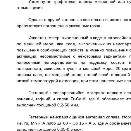
Упомянутая графитовая пленка микронной или с
атомов цезия.
Однако с другой стороны значительно снижает пог
препятствует поглощению указанных газов.
Известен геттер, выполненный в виде многослойно
по меньшей мере, два слоя, выполненных из неиспаря
повышения сорбирующих свойств, а именно повышения с
активации, несовместимые с некоторыми вариантами п
нанесенный непосредственно на подложку, состоит 
поверхности, эквивалентную, по меньшей мере, 20-кра
первом слое, по меньшей мере, второй слой толщиной 
низкой температурой активации, при этом нанесенные сл
Геттерный неиспаряющийся материал первого слоя
ванадий, гафний и сплав Zr-Co-A, где А обозначает и
выполнен толщиной 0,2-50 мкм.
Геттерный неиспаряющийся материал сплава второг
Fe, Ni, Мn и А либо Zr 80 - Со 15 - А 5, где А обознача
выполнен толщиной 0,05-0,5 мкм.