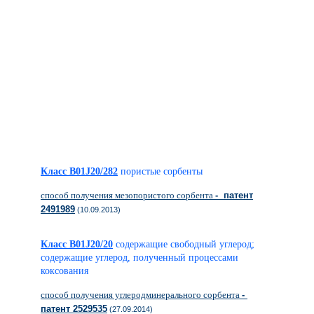
Класс B01J20/282
пористые сорбенты
способ получения мезопористого сорбента
- патент
2491989
(10.09.2013)
Класс B01J20/20
содержащие свободный углерод;
содержащие углерод, полученный процессами
коксования
способ получения углеродминерального сорбента
-
патент 2529535
(27.09.2014)