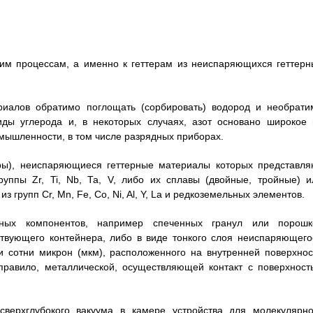
ким процессам, а именно к геттерам из неиспаряющихся геттерн
риалов обратимо поглощать (сорбировать) водород и необрати
сиды углерода и, в некоторых случаях, азот основано широкое 
мышленности, в том числе разрядных приборах.
еры), неиспаряющиеся геттерные материалы которых представля
уппы Zr, Ti, Nb, Та, V, либо их сплавы (двойные, тройные) и
групп Cr, Mn, Fe, Со, Ni, Al, Y, La и редкоземельных элементов.
ных компонентов, например спеченных гранул или порошк
ствующего контейнера, либо в виде тонкого слоя неиспаряющего
и сотни микрон (мкм), расположенного на внутренней поверхнос
 правило, металлической, осуществляющей контакт с поверхност
сверхглубокого вакуума в камере устройства для молекулярно