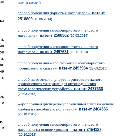
ие
или изделий
способ получения пористых материалов
- патент
2518809
(10.06.2014)
ка
способ получения высокопористого ячеистого
материала
- патент 2508962
(10.03.2014)
й,
ью
способ получения высокопористого ячеистого
ре
материала
- патент 2497631
(10.11.2013)
й,
cпособ получения жаростойкого высокопористого
дь
проницаемого сплава
- патент 2493934
(27.09.2013)
на
 с
способ изготовления упругопористого нетканого
проволочного материала для ортопедических
стоматологических устройств
- патент 2477666
(20.03.2013)
л,
 и
жаропрочный дисперсно-упрочненный сплав на основе
ниобия и способы его получения
- патент 2464336
(20.10.2012)
из
способ получения высокопористого ячеистого
 и
материала на основе хромаля
- патент 2464127
(20.10.2012)