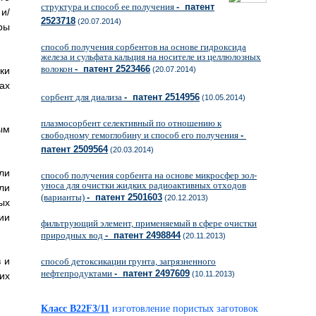
структура и способ ее получения
- патент
и/
2523718
(20.07.2014)
ры
способ получения сорбентов на основе гидроксида
железа и сульфата кальция на носителе из целлюлозных
волокон
- патент 2523466
ки
(20.07.2014)
ах
сорбент для диализа
- патент 2514956
(10.05.2014)
плазмосорбент селективный по отношению к
ым
свободному гемоглобину и способ его получения
-
патент 2509564
(20.03.2014)
ли
способ получения сорбента на основе микросфер зол-
уноса для очистки жидких радиоактивных отходов
ли
(варианты)
- патент 2501603
(20.12.2013)
ых
ии
фильтрующий элемент, применяемый в сфере очистки
природных вод
- патент 2498844
(20.11.2013)
 и
способ детоксикации грунта, загрязненного
нефтепродуктами
- патент 2497609
(10.11.2013)
их
Класс B22F3/11
изготовление пористых заготовок