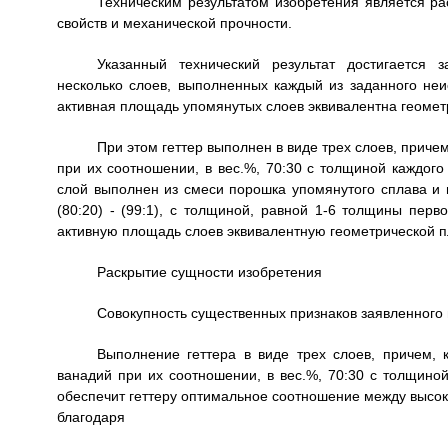
Техническим результатом изобретения является 
свойств и механической прочности.
Указанный технический результат достигается
несколько слоев, выполненных каждый из заданного не
активная площадь упомянутых слоев эквивалентна геоме
При этом геттер выполнен в виде трех слоев, приче
при их соотношении, в вес.%, 70:30 с толщиной каждого
слой выполнен из смеси порошка упомянутого сплава и 
(80:20) - (99:1), с толщиной, равной 1-6 толщины перв
активную площадь слоев эквивалентную геометрической п
Раскрытие сущности изобретения
Совокупность существенных признаков заявленного 
Выполнение геттера в виде трех слоев, причем, 
ванадий при их соотношении, в вес.%, 70:30 с толщиной
обеспечит геттеру оптимальное соотношение между высо
благодаря