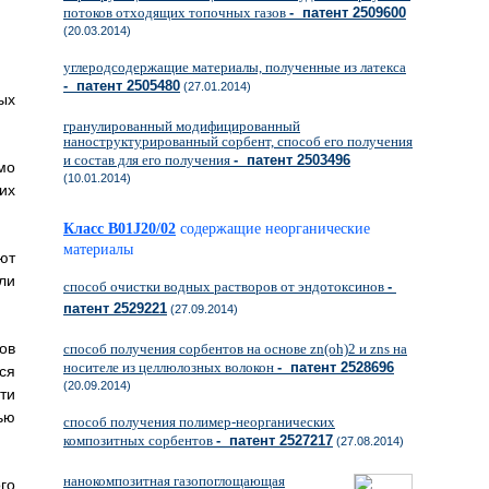
потоков отходящих топочных газов
- патент 2509600
(20.03.2014)
углеродсодержащие материалы, полученные из латекса
- патент 2505480
(27.01.2014)
ых
гранулированный модифицированный
наноструктурированный сорбент, способ его получения
и состав для его получения
- патент 2503496
мо
(10.01.2014)
их
Класс B01J20/02
содержащие неорганические
материалы
ют
ли
способ очистки водных растворов от эндотоксинов
-
патент 2529221
(27.09.2014)
ов
способ получения сорбентов на основе zn(oh)2 и zns на
носителе из целлюлозных волокон
- патент 2528696
ся
(20.09.2014)
ти
ью
способ получения полимер-неорганических
композитных сорбентов
- патент 2527217
(27.08.2014)
нанокомпозитная газопоглощающая
го