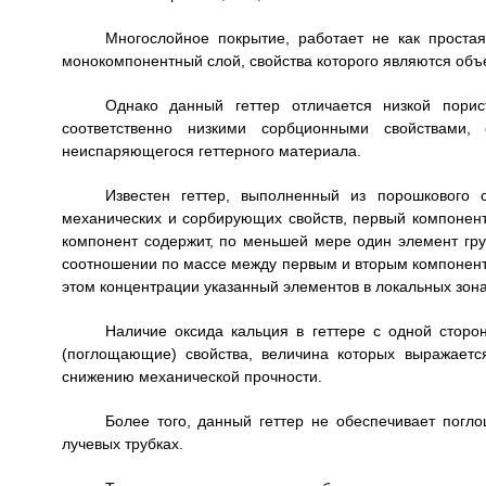
Многослойное покрытие, работает не как проста
монокомпонентный слой, свойства которого являются об
Однако данный геттер отличается низкой порис
соответственно низкими сорбционными свойствами,
неиспаряющегося геттерного материала.
Известен геттер, выполненный из порошкового
механических и сорбирующих свойств, первый компонент 
компонент содержит, по меньшей мере один элемент групп
соотношении по массе между первым и вторым компонента
этом концентрации указанный элементов в локальных зонах
Наличие оксида кальция в геттере с одной сторо
(поглощающие) свойства, величина которых выражаетс
снижению механической прочности.
Более того, данный геттер не обеспечивает погл
лучевых трубках.