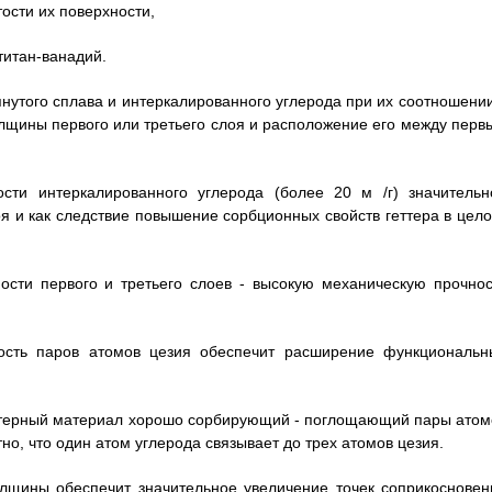
ости их поверхности,
титан-ванадий.
нутого сплава и интеркалированного углерода при их соотношении
6 толщины первого или третьего слоя и расположение его между пер
ости интеркалированного углерода (более 20 м /г) значительн
я и как следствие повышение сорбционных свойств геттера в цело
ости первого и третьего слоев - высокую механическую прочнос
мость паров атомов цезия обеспечит расширение функциональн
еттерный материал хорошо сорбирующий - поглощающий пары атом
тно, что один атом углерода связывает до трех атомов цезия.
олщины обеспечит значительное увеличение точек соприкосновен