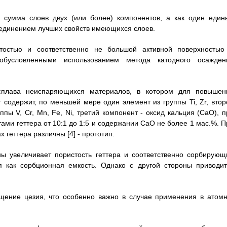
я сумма слоев двух (или более) компонентов, а как один един
ъединением лучших свойств имеющихся слоев.
тостью и соответственно не большой активной поверхностью
 обусловленными использованием метода катодного осажден
 сплава неиспаряющихся материалов, в котором для повышен
содержит, по меньшей мере один элемент из группы Ti, Zr, втор
ы V, Cr, Mn, Fe, Ni, третий компонент - оксид кальция (CaO), п
ми геттера от 10:1 до 1:5 и содержании CaO не более 1 мас.%. П
 геттера различны [4] - прототип.
ны увеличивает пористость геттера и соответственно сорбирующ
я как сорбционная емкость. Однако с другой стороны приводит
ощение цезия, что особенно важно в случае применения в атомн