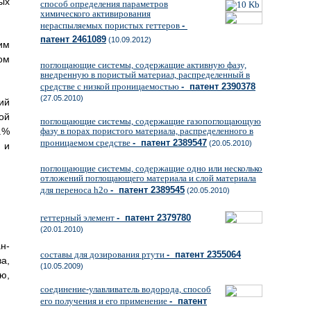
ых
способ определения параметров
химического активирования
нераспыляемых пористых геттеров
-
патент 2461089
(10.09.2012)
им
ом
поглощающие системы, содержащие активную фазу,
внедренную в пористый материал, распределенный в
средстве с низкой проницаемостью
- патент 2390378
(27.05.2010)
ий
ой
поглощающие системы, содержащие газопоглощающую
.%
фазу в порах пористого материала, распределенного в
проницаемом средстве
- патент 2389547
(20.05.2010)
 и
поглощающие системы, содержащие одно или несколько
отложений поглощающего материала и слой материала
для переноса h2o
- патент 2389545
(20.05.2010)
геттерный элемент
- патент 2379780
(20.01.2010)
н-
составы для дозирования ртути
- патент 2355064
а,
(10.05.2009)
ю,
соединение-улавливатель водорода, способ
его получения и его применение
- патент