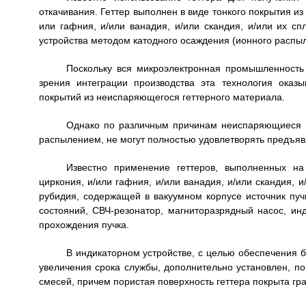
откачивания. Геттер выполнен в виде тонкого покрытия из
или гафния, и/или ванадия, и/или скандия, и/или их 
устройства методом катодного осаждения (ионного распыле
Поскольку вся микроэлектронная промышленность 
зрения интеграции производства эта технология оказы
покрытий из неиспаряющегося геттерного материала.
Однако по различным причинам неиспаряющиеся 
распылением, не могут полностью удовлетворять предъя
Известно применение геттеров, выполненных на
циркония, и/или гафния, и/или ванадия, и/или скандия, и
рубидия, содержащей в вакуумном корпусе источник пуч
состояний, СВЧ-резонатор, магниторазрядный насос, ин
прохождения пучка.
В индикаторном устройстве, с целью обеспечения 
увеличения срока службы, дополнительно установлен, по
смесей, причем пористая поверхность геттера покрыта г