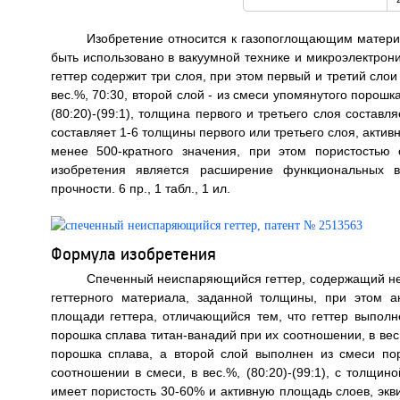
Изобретение относится к газопоглощающим матери
быть использовано в вакуумной технике и микроэлектрон
геттер содержит три слоя, при этом первый и третий сло
вес.%, 70:30, второй слой - из смеси упомянутого порошк
(80:20)-(99:1), толщина первого и третьего слоя состав
составляет 1-6 толщины первого или третьего слоя, акти
менее 500-кратного значения, при этом пористостью 
изобретения является расширение функциональных в
прочности. 6 пр., 1 табл., 1 ил.
Формула изобретения
Спеченный неиспаряющийся геттер, содержащий не
геттерного материала, заданной толщины, при этом а
площади геттера, отличающийся тем, что геттер выполн
порошка сплава титан-ванадий при их соотношении, в вес
порошка сплава, а второй слой выполнен из смеси по
соотношении в смеси, в вес.%, (80:20)-(99:1), с толщин
имеет пористость 30-60% и активную площадь слоев, экв