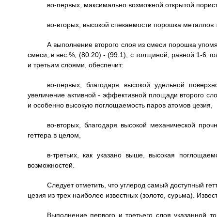
во-первых, максимально возможной открытой порист
во-вторых, высокой спекаемости порошка металлов 
А выполнение второго слоя из смеси порошка упомя
смеси, в вес.%, (80:20) - (99:1), с толщиной, равной 1-
и третьим слоями, обеспечит:
во-первых, благодаря высокой удельной поверхн
увеличение активной - эффективной площади второго сло
и особенно высокую поглощаемость паров атомов цезия,
во-вторых, благодаря высокой механической прочн
геттера в целом,
в-третьих, как указано выше, высокая поглощае
возможностей.
Следует отметить, что углерод самый доступный г
цезия из трех наиболее известных (золото, сурьма). Извес
Выполнение первого и третьего слоя указанной т