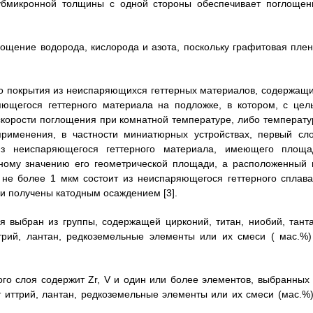
убмикронной толщины с одной стороны обеспечивает поглощен
лощение водорода, кислорода и азота, поскольку графитовая плен
го покрытия из неиспаряющихся геттерных материалов, содержащи
ющегося геттерного материала на подложке, в котором, с цел
корости поглощения при комнатной температуре, либо температу
рименения, в частности миниатюрных устройствах, первый сло
из неиспаряющегося геттерного материала, имеющего площа
тному значению его геометрической площади, а расположенный 
не более 1 мкм состоит из неиспаряющегося геттерного сплава
ои получены катодным осаждением [3].
 выбран из группы, содержащей цирконий, титан, ниобий, танта
ттрий, лантан, редкоземельные элементы или их смеси ( мас.%)
о слоя содержит Zr, V и один или более элементов, выбранных 
ет иттрий, лантан, редкоземельные элементы или их смеси (мас.%)