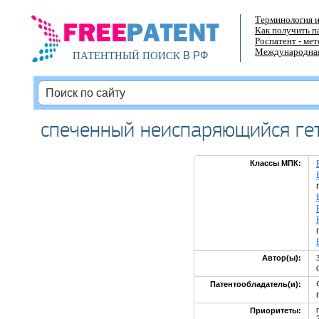
Терминология и
Как получить п
Роспатент - ме
Международная
В РФ
ПАТЕНТНЫЙ ПОИСК
спеченный неиспаряющийся ге
Классы МПК:
Автор(ы):
Патентообладатель(и):
Приоритеты: