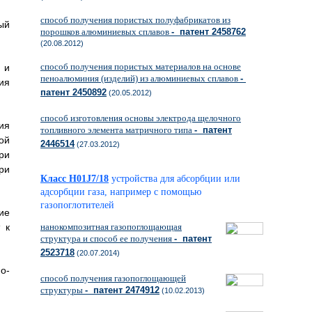
способ получения пористых полуфабрикатов из
ый
порошков алюминиевых сплавов
- патент 2458762
(20.08.2012)
способ получения пористых материалов на основе
 и
пеноалюминия (изделий) из алюминиевых сплавов
-
ия
патент 2450892
(20.05.2012)
способ изготовления основы электрода щелочного
ия
топливного элемента матричного типа
- патент
ой
2446514
(27.03.2012)
ри
ри
Класс H01J7/18
устройства для абсорбции или
адсорбции газа, например с помощью
газопоглотителей
ие
 к
нанокомпозитная газопоглощающая
структура и способ ее получения
- патент
2523718
(20.07.2014)
о-
способ получения газопоглощающей
структуры
- патент 2474912
(10.02.2013)