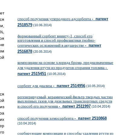
ет
способ получения углеродного адсорбента
- патент
ся
2518579
и,
(10.06.2014)
%,
формованный сорбент внииту-1, способ его
оя
изготовления и способ профилактики гнойно-
не
септических осложнений в акушерстве
- патент
ом
2516878
(20.05.2014)
ой
композиции на основе хлорида брома, предназначенные
для удаления ртути из продуктов сгорания топлива
-
патент 2515451
(10.05.2014)
сорбент для диализа
- патент 2514956
(10.05.2014)
ся
регенерируемый, керамический фильтр твердых частиц
ой
выхлопных газов для дизельных транспортных средств
и способ его получения
- патент 2511997
из
(10.04.2014)
ра
способ получения хемосорбента
- патент 2510868
их
(10.04.2014)
ер
го
сорбирующие композиции и способы удаления ртути из