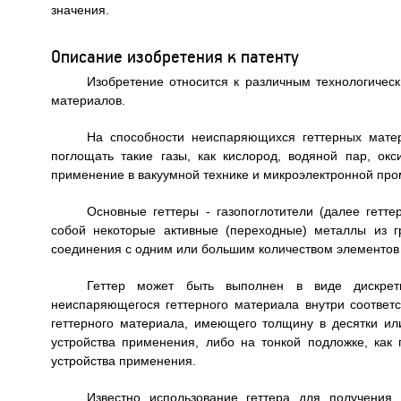
значения.
Описание изобретения к патенту
Изобретение относится к различным технологичес
материалов.
На способности неиспаряющихся геттерных мате
поглощать такие газы, как кислород, водяной пар, ок
применение в вакуумной технике и микроэлектронной про
Основные геттеры - газопоглотители (далее гетт
собой некоторые активные (переходные) металлы из гр
соединения с одним или большим количеством элементов из 
Геттер может быть выполнен в виде дискрет
неиспаряющегося геттерного материала внутри соответ
геттерного материала, имеющего толщину в десятки ил
устройства применения, либо на тонкой подложке, как
устройства применения.
Известно использование геттера для получения 