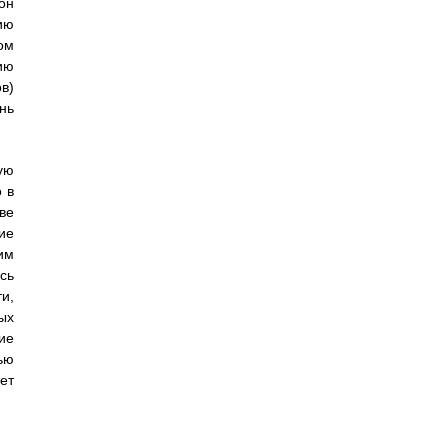
он
ию
ом
ию
в)
нь
ую
 в
ве
ие
им
сь
и,
ых
ие
ью
ет