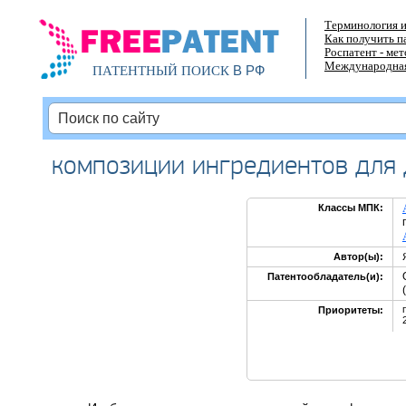
Терминология и
Как получить п
Роспатент - ме
Международная
В РФ
ПАТЕНТНЫЙ ПОИСК
композиции ингредиентов для 
Классы МПК:
Автор(ы):
Патентообладатель(и):
Приоритеты: