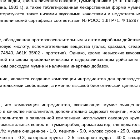
вой водой, кристаллическим сахаром, гуммиарабиком (А.Ш. Шакиро
на, 1983 г.), а также таблетированная лекарственная форма мумие
ктеризуются также низкими вкусовыми качествами и недостатоны
Гигиенический сертификат соответствия № РОСС 1ШТР71. Ф 15297 
ие, обладающая противовоспалительным и антимикробным действи
овую кислоту, вспомогательные вещества (тальк, крахмал, стеар
74840, А61К 35/02 - прототип). Однако, кроме невысоких вкусов
льной по своим профилактическим и оздоравливающим действиям 
соким расходом мумие и наличием инертных добавок.
ние, является создание композиции ингредиентов для производст
ительскими свойствами, а именно высокой биологической ценност
ем, что композиция ингредиентов, включающая мумие очищенно
р в качестве наполнителя, дополнительно содержит лецитин, моло
наполнителя в заявленной композиции используют сахарную крупк
помогательных веществ - гуммиарабик, ароматизатор, глянцеватель
 мумие очищенное - 1.0, лецитин - 5.0, молоко сухое - 25.0, кака
слота - 0.3, сахарная крупка - 2.5, сахарная пудра - 40.0, сахар