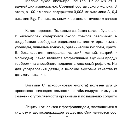
Молоко сухое обезжиренное (по ТР 88-ФЗ от 12.
важнейших аминокислот. Средний состав сухого молока: 36
этого, в 100 г молока содержится 0,003 мг витамина А, 0,
витамин В
. По питательным и органолептическим качест
12
Какао-порошок. Полезные свойства какао обусловле
В какао-бобах содержится около трехсот различных 
воздействие свободных радикалов на клетки организма,
углеводы, пищевые волокна, органические кислоты, крахм
В, бета-каротин, минералы, кальций, магний, натрий, 
молибден). Какао является эффективным вкусным продук
теобромина способного подавлять кашлевый рефлекс. Низ
для употребления детям, а высокие вкусовые качества
детского питания.
Витамин С (аскорбиновая кислота) полезен для де
процессах жизнедеятельности, стабилизирует иммуни
снижению утомляемости организма и повышению сопроти
Лецитин относится к фосфолипидам, являющимся 
кислоту и азотосодержащее вещество. Они являются сос