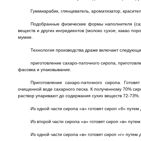
Гуммиарабик, глянцеватель, ароматизатор, красите
Подобранные физические формы наполнителя (саха
веществ и других ингредиентов (молоко сухое, какао пор
мумие.
Технология производства драже включает следующи
приготовление сахаро-паточного сиропа, приготовле
фасовка и упаковывание.
Приготовление сахаро-паточного сиропа. Готовя
очищенной воде сахарного песка. К полученному 70% сир
раствор упаривают до содержания сухих веществ 72-73%.
Из одной части сиропа «а» готовят сироп «б» путем
Из второй части сиропа «а» готовят сироп «в» путе
Из одной части сиропа «в» готовят сироп «г» путем