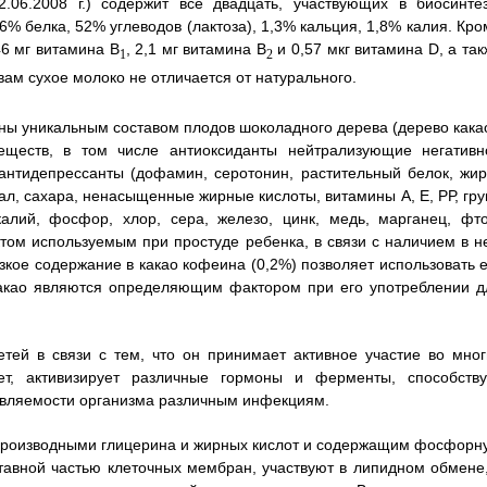
06.2008 г.) содержит все двадцать, участвующих в биосинтез
% белка, 52% углеводов (лактоза), 1,3% кальция, 1,8% калия. Кро
46 мг витамина B
, 2,1 мг витамина В
и 0,57 мкг витамина D, а так
1
2
вам сухое молоко не отличается от натурального.
ны уникальным составом плодов шоколадного дерева (дерево какао
веществ, в том числе антиоксиданты нейтрализующие негативн
 антидепрессанты (дофамин, серотонин, растительный белок, жир
ал, сахара, ненасыщенные жирные кислоты, витамины А, Е, РР, гру
калий, фосфор, хлор, сера, железо, цинк, медь, марганец, фто
том используемым при простуде ребенка, в связи с наличием в н
кое содержание в какао кофеина (0,2%) позволяет использовать е
 какао являются определяющим фактором при его употреблении д
тей в связи с тем, что он принимает активное участие во мног
тет, активизирует различные гормоны и ферменты, способству
вляемости организма различным инфекциям.
производными глицерина и жирных кислот и содержащим фосфорн
тавной частью клеточных мембран, участвуют в липидном обмене,