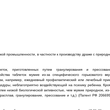
кой промышленности, в частности к производству драже с природн
ток, приготовленных путем гранулирования и прессован
йства таблеток мумие из-за специфического горьковатого вку
 как, например, ежедневный профилактический или лечебный при
едуры, неблагоприятно воздействующей на психику ребенка. Кро
лее низкой биологической активностью, чем мумие природное, из-
расплав, гранулирование, прессование и т.д.) (Патент РФ 206699