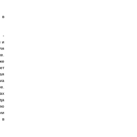
 в
 -
 и
ля
е.
же
ет
ая
ма
е.
ах
да
ию
ии
 в