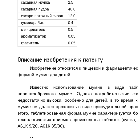
сахарная крупка
2.5
сахарная пудра
40.0
сахаро-паточный сироп
12.0
гуммиарабик
0.4
глянцеватель
0.5
ароматизатор
0.05
краситель
0.05
Описание изобретения к патенту
Изобретение относится к пищевой и фармацевтичес
формой мумие для детей.
Известно использование мумие в виде табле
порошкообразного мумие. Однако потребительские сво
недостаточно высоки, особенно для детей, в то время
мумие не должен проходить в виде принудительной проц
этого, таблетированная форма мумие характеризуется бо
технологических приемов производства таблеток (сушка, 
А61К 9/20, А61К 35/00).