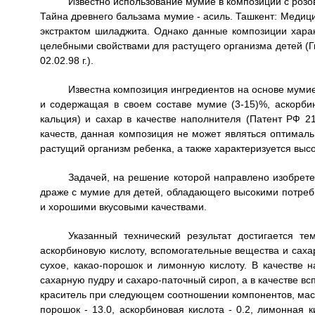
Известно использование мумие в композиции с розо
Тайна древнего бальзама мумие - асиль. Ташкент: Медици
экстрактом шиладжита. Однако данные композиции хара
целебными свойствами для растущего организма детей (
02.02.98 г.).
Известна композиция ингредиентов на основе мум
и содержащая в своем составе мумие (3-15)%, аскорбин
кальция) и сахар в качестве наполнителя (Патент РФ 21
качеств, данная композиция не может являться оптима
растущий организм ребенка, а также характеризуется вы
Задачей, на решение которой направлено изобрете
драже с мумие для детей, обладающего высокими потреб
и хорошими вкусовыми качествами.
Указанный технический результат достигается т
аскорбиновую кислоту, вспомогательные вещества и саха
сухое, какао-порошок и лимонную кислоту. В качестве 
сахарную пудру и сахаро-паточный сироп, а в качестве вс
краситель при следующем соотношении компонентов, мас.%:
порошок - 13.0, аскорбиновая кислота - 0.2, лимонная ки