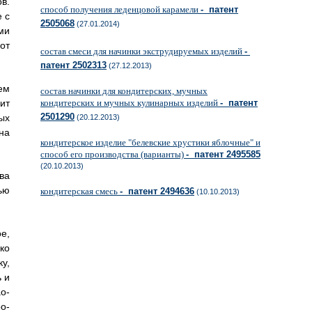
в.
способ получения леденцовой карамели
- патент
 с
2505068
(27.01.2014)
ми
от
состав смеси для начинки экструдируемых изделий
-
патент 2502313
(27.12.2013)
ем
состав начинки для кондитерских, мучных
ит
кондитерских и мучных кулинарных изделий
- патент
2501290
ых
(20.12.2013)
на
кондитерское изделие "белевские хрустики яблочные" и
способ его производства (варианты)
- патент 2495585
(20.10.2013)
ва
ью
кондитерская смесь
- патент 2494636
(10.10.2013)
е,
ко
у,
 и
о-
о-