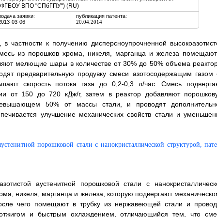
(ФГБОУ ВПО "СПбГПУ") (RU)
подача заявки:
публикация патента:
2013-03-06
20.04.2014
, в частности к получению дисперсноупрочненной высокоазотист
 Смесь из порошков хрома, никеля, марганца и железа помещают
вляют мелющие шары в количестве от 30% до 50% объема реактор
водят предварительную продувку смеси азотосодержащим газом 
шают скорость потока газа до 0,2-0,3 л/час. Смесь подверга
ии от 150 до 720 кДж/г, затем в реактор добавляют порошков
ревышающем 50% от массы стали, и проводят дополнительн
спечивается улучшение механических свойств стали и уменьшен
азотистой аустенитной порошковой стали с нанокристаллическ
ома, никеля, марганца и железа, которую подвергают механическо
после чего помещают в трубку из нержавеющей стали и провод
отжигом и быстрым охлаждением, отличающийся тем, что сме