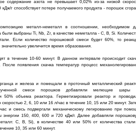
ое содержание азота не превышает 0,02% из-за низкой скорос
кДж/г способствует потере получаемого продукта - порошок сгора
композицию металл-неметалл в соотношении, необходимом д
были выбраны Ti, Nb, Zr, в качестве неметалла - C, В, Si. Количес
тали. Если количество порошковой смеси будет 60%, то реакц
 значительно увеличится время образования.
ят в течение 10-60 минут. В данном интервале происходит скач
. После появления скачка температур процесс механолегирован
арганца и железа и помещали в проточный металлический реакт
олученной смеси порошков добавляли мелющие шары 
и 50% объема реактора. Герметизировали реактор и проводи
коростью 2, 6, 10 или 16 л/час в течение 10, 15 или 20 минут. За
 л/час и смесь подвергали механическому легированию при помо
энергии 150, 400, 600 и 720 кДж/г. Далее добавляли порошков
еталл: С, В, Si), в количестве 40 или 50% от количества стали
чение 10, 35 или 60 минут.