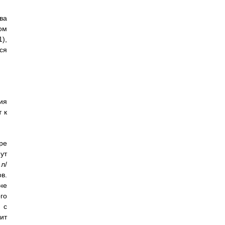
ва
ом
),
ся
ия
 к
ре
ут
л/
в.
не
го
 с
ит