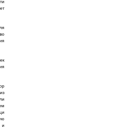
ти
ет
ля
тво
ия
ек
ия
ор
из
ли
тем
щи
ую
 и