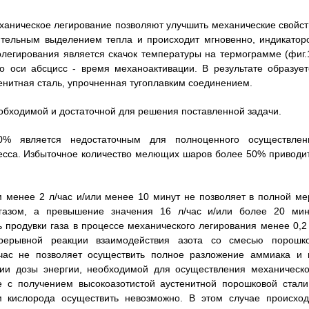
аническое легирование позволяют улучшить механические свойст
ачительным выделением тепла и происходит мгновенно, индикатор
легирования является скачок температуры на термограмме (фиг.1
о оси абсцисс - время механоактивации. В результате образует
нитная сталь, упрочненная тугоплавким соединением.
обходимой и достаточной для решения поставленной задачи.
 является недостаточным для полноценного осуществлен
цесса. Избыточное количество мелющих шаров более 50% приводит
 менее 2 л/час и/или менее 10 минут не позволяет в полной ме
газом, а превышение значения 16 л/час и/или более 20 мин
 продувки газа в процессе механического легирования менее 0,2 
рерывной реакции взаимодействия азота со смесью порошко
/час не позволяет осуществить полное разложение аммиака и 
нии дозы энергии, необходимой для осуществления механическо
е с получением высокоазотистой аустенитной порошковой стали
м кислорода осуществить невозможно. В этом случае происход