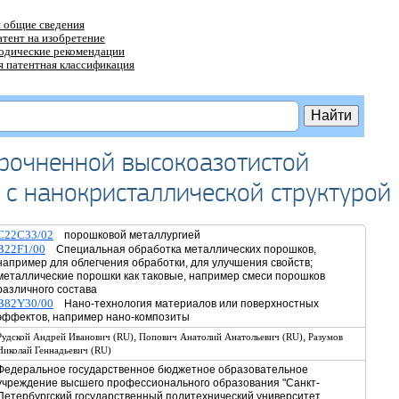
 общие сведения
атент на изобретение
тодические рекомендации
 патентная классификация
рочненной высокоазотистой
 с нанокристаллической структурой
C22C33/02
порошковой металлургией
B22F1/00
Специальная обработка металлических порошков,
например для облегчения обработки, для улучшения свойств;
металлические порошки как таковые, например смеси порошков
различного состава
B82Y30/00
Нано-технология материалов или поверхностных
эффектов, например нано-композиты
,
,
Рудской Андрей Иванович (RU)
Попович Анатолий Анатольевич (RU)
Разумов
Николай Геннадьевич (RU)
Федеральное государственное бюджетное образовательное
учреждение высшего профессионального образования "Санкт-
Петербургский государственный политехнический университет