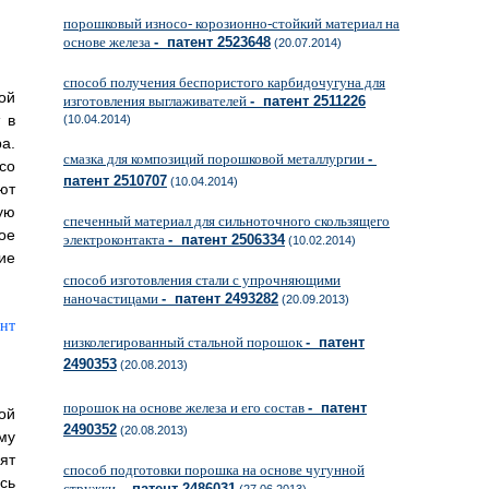
порошковый износо- корозионно-стойкий материал на
основе железа
- патент 2523648
(20.07.2014)
способ получения беспористого карбидочугуна для
ой
изготовления выглаживателей
- патент 2511226
 в
(10.04.2014)
а.
смазка для композиций порошковой металлургии
-
со
патент 2510707
(10.04.2014)
ют
ую
спеченный материал для сильноточного скользящего
ое
электроконтакта
- патент 2506334
(10.02.2014)
ие
способ изготовления стали с упрочняющими
наночастицами
- патент 2493282
(20.09.2013)
низколегированный стальной порошок
- патент
2490353
(20.08.2013)
порошок на основе железа и его состав
- патент
ой
2490352
(20.08.2013)
му
ят
способ подготовки порошка на основе чугунной
сь
стружки
- патент 2486031