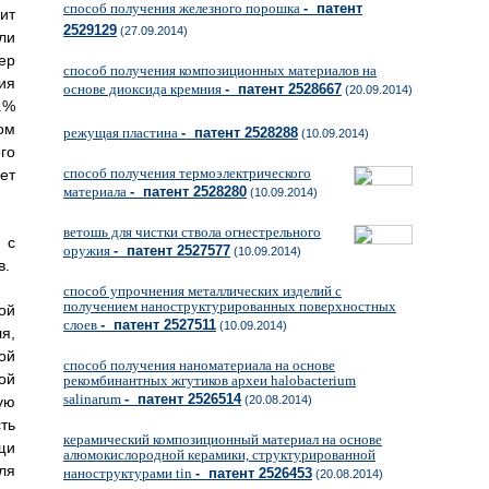
способ получения железного порошка
- патент
ит
2529129
(27.09.2014)
ли
ер
способ получения композиционных материалов на
ия
основе диоксида кремния
- патент 2528667
(20.09.2014)
.%
ом
режущая пластина
- патент 2528288
(10.09.2014)
го
способ получения термоэлектрического
ет
материала
- патент 2528280
(10.09.2014)
ветошь для чистки ствола огнестрельного
 с
оружия
- патент 2527577
(10.09.2014)
в.
способ упрочнения металлических изделий с
получением наноструктурированных поверхностных
ой
слоев
- патент 2527511
(10.09.2014)
я,
ой
способ получения наноматериала на основе
ой
рекомбинантных жгутиков археи halobacterium
salinarum
- патент 2526514
ую
(20.08.2014)
ть
керамический композиционный материал на основе
щи
алюмокислородной керамики, структурированной
ля
наноструктурами tin
- патент 2526453
(20.08.2014)