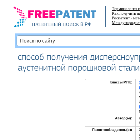
Терминология и
Как получить п
Роспатент - ме
Международная
В РФ
ПАТЕНТНЫЙ ПОИСК
способ получения дисперсноуп
аустенитной порошковой стали
Классы МПК:
Автор(ы):
Патентообладатель(и):