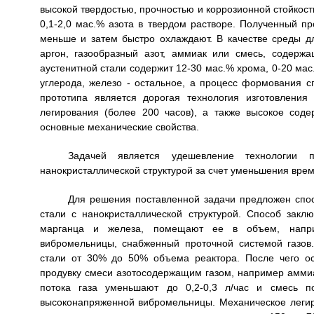
высокой твердостью, прочностью и коррозионной стойкость
0,1-2,0 мас.% азота в твердом растворе. Полученный п
меньше и затем быстро охлаждают. В качестве среды д
аргон, газообразный азот, аммиак или смесь, содерж
аустенитной стали содержит 12-30 мас.% хрома, 0-20 мас.
углерода, железо - остальное, а процесс формования 
прототипа является дорогая технология изготовления
легирования (более 200 часов), а также высокое сод
основные механические свойства.
Задачей является удешевление технологии п
нанокристаллической структурой за счет уменьшения вре
Для решения поставленной задачи предложен спос
стали с нанокристаллической структурой. Способ закл
марганца и железа, помещают ее в объем, напри
вибромельницы, снабженный проточной системой газо
стали от 30% до 50% объема реактора. После чего о
продувку смеси азотосодержащим газом, например аммиак
потока газа уменьшают до 0,2-0,3 л/час и смесь п
высоконапряженной вибромельницы. Механическое легир