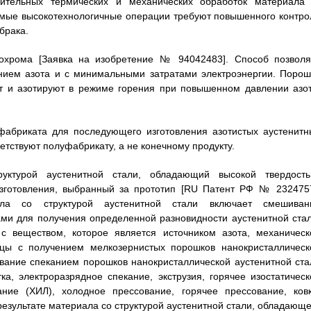
нительных термических и механических обработок материала 
имые высокотехнологичные операции требуют повышенного контро
брака.
рохрома [Заявка на изобретение № 94042483]. Способ позволя
нием азота и с минимальными затратами электроэнергии. Порош
 и азотируют в режиме горения при повышенном давлении азот
уфабриката для последующего изготовления азотистых аустенитн
ветствуют полуфабрикату, а не конечному продукту.
руктурой аустенитной стали, обладающий высокой твердость
изготовления, выбранный за прототип [RU Патент РФ № 2324757
иала со структурой аустенитной стали включает смешиван
ми для получения определенной разновидности аустенитной стал
 с веществом, которое является источником азота, механическ
цы с получением мелкозернистых порошков нанокристаллическ
вание спеканием порошков нанокристаллической аустенитной ста
а, электроразрядное спекание, экструзия, горячее изостатическ
ание (ХИЛ), холодное прессование, горячее прессование, ковк
езультате материала со структурой аустенитной стали, обладающе