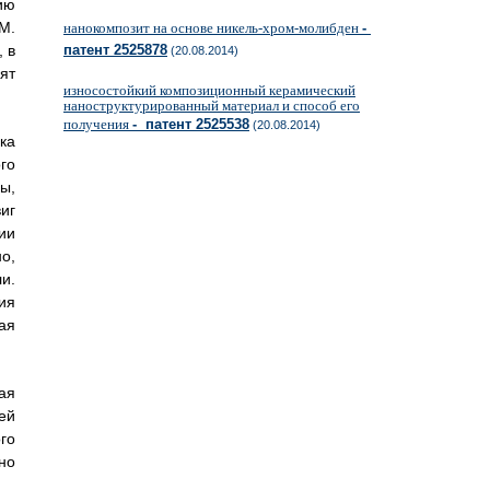
ию
М.
нанокомпозит на основе никель-хром-молибден
-
, в
патент 2525878
(20.08.2014)
ят
износостойкий композиционный керамический
наноструктурированный материал и способ его
получения
- патент 2525538
(20.08.2014)
ка
го
ы,
иг
ии
о,
и.
ия
ая
ая
ей
го
но