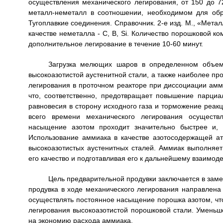
осуществления механического легирования, от 150 до 7
металл-неметалл в соотношении, необходимом для обра
Тугоплавкие соединения. Справочник. 2-е изд. М., «Металл
качестве неметалла - C, В, Si. Количество порошковой к
дополнительное легирование в течение 10-60 минут.
Загрузка мелющих шаров в определенном объем
высокоазотистой аустенитной стали, а также наиболее пр
легирования в проточном реакторе при диссоциации ам
что, соответственно, предотвращает повышение парциа
равновесия в сторону исходного газа и торможение реак
всего времени механического легирования осуществ
насыщение азотом проходит значительно быстрее и, с
Использование аммиака в качестве азотосодержащей а
высокоазотистых аустенитных сталей. Аммиак выполняе
его качество и подготавливая его к дальнейшему взаимод
Цель предварительной продувки заключается в зам
продувка в ходе механического легирования направле
осуществлять постоянное насыщение порошка азотом, что
легирования высокоазотистой порошковой стали. Уменьш
на экономию расхода аммиака.