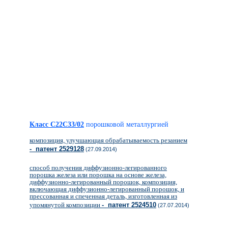
Класс C22C33/02
порошковой металлургией
композиция, улучшающая обрабатываемость резанием
- патент 2529128
(27.09.2014)
способ получения диффузионно-легированного
порошка железа или порошка на основе железа,
диффузионно-легированный порошок, композиция,
включающая диффузионно-легированный порошок, и
прессованная и спеченная деталь, изготовленная из
упомянутой композиции
- патент 2524510
(27.07.2014)