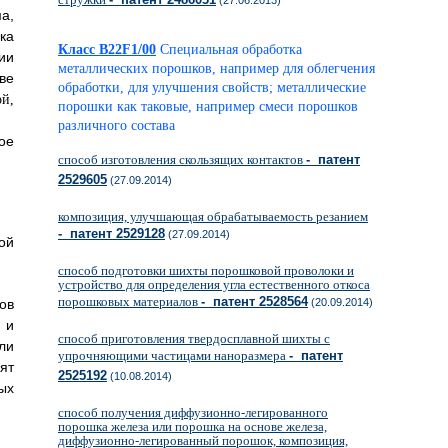
(27.06.2013)
а,
ка
Класс B22F1/00
Специальная обработка
ии
металлических порошков, например для облегчения
ве
обработки, для улучшения свойств; металлические
порошки как таковые, например смеси порошков
различного состава
ое
способ изготовления скользящих контактов
- патент
2529605
(27.09.2014)
композиция, улучшающая обрабатываемость резанием
- патент 2529128
(27.09.2014)
ой
способ подготовки шихты порошковой проволоки и
устройство для определения угла естественного откоса
порошковых материалов
- патент 2528564
ов
(20.09.2014)
 и
способ приготовления твердосплавной шихты с
ли
упрочняющими частицами наноразмера
- патент
ят
2525192
(10.08.2014)
ых
способ получения диффузионно-легированного
порошка железа или порошка на основе железа,
диффузионно-легированный порошок, композиция,