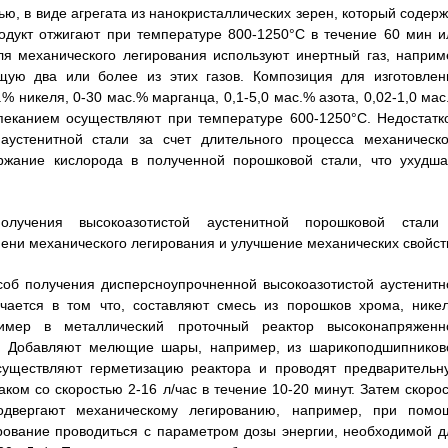
ю, в виде агрегата из нанокристаллических зерен, который содерж
родукт отжигают при температуре 800-1250°С в течение 60 мин и
ля механического легирования используют инертный газ, наприм
ащую два или более из этих газов. Композиция для изготовлен
% никеля, 0-30 мас.% марганца, 0,1-5,0 мас.% азота, 0,02-1,0 мас
спеканием осуществляют при температуре 600-1250°С. Недостатк
 аустенитной стали за счет длительного процесса механическо
ержание кислорода в полученной порошковой стали, что ухудша
олучения высокоазотистой аустенитной порошковой стали
мени механического легирования и улучшение механических свойст
об получения дисперсноупрочненной высокоазотистой аустенитн
ючается в том что, составляют смесь из порошков хрома, никел
мер в металлический проточный реактор высоконапряженн
в. Добавляют мелющие шары, например, из шарикоподшипников
существляют герметизацию реактора и проводят предварительн
ом со скоростью 2-16 л/час в течение 10-20 минут. Затем скорос
одвергают механическому легированию, например, при помо
ование проводиться с параметром дозы энергии, необходимой д