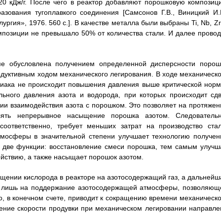
20 кДж/г. После чего в реактор добавляют порошковую композиц
зования тугоплавкого соединения [Самсонов Г.В., Виницкий И.
ургия», 1976. 560 с.]. В качестве металла были выбраны Ti, Nb, Zr
омпозиции не превышало 50% от количества стали. И далее провод
е обусловлена получением определенной дисперсности порош
одуктивным ходом механического легирования. В ходе механическо
миака не происходит повышения давления выше критической норм
льного давления азота и водорода, при которых происходит сдв
ции взаимодействия азота с порошком. Это позволяет на протяжен
лять непрерывное насыщение порошка азотом. Следовательн
оответственно, требует меньших затрат на производство стал
тмосферы в значительной степени улучшает технологию получен
т две функции: восстановление смеси порошка, тем самым улучш
ействию, а также насыщает порошок азотом.
ещении кислорода в реакторе на азотосодержащий газ, а дальнейш
на лишь на поддержание азотосодержащей атмосферы, позволяющ
, в конечном счете, приводит к сокращению времени механическо
ение скорости продувки при механическом легировании направле