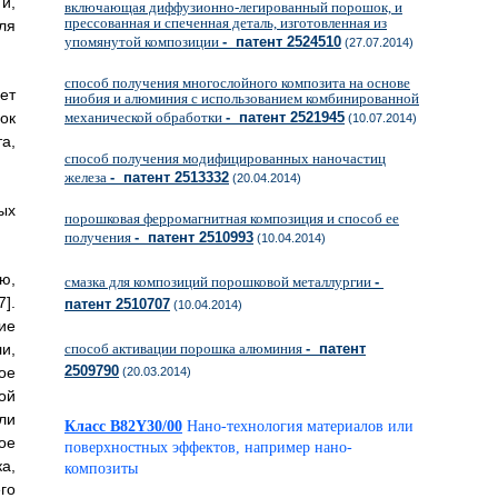
и,
включающая диффузионно-легированный порошок, и
прессованная и спеченная деталь, изготовленная из
ля
упомянутой композиции
- патент 2524510
(27.07.2014)
способ получения многослойного композита на основе
ет
ниобия и алюминия с использованием комбинированной
ок
механической обработки
- патент 2521945
(10.07.2014)
а,
способ получения модифицированных наночастиц
железа
- патент 2513332
(20.04.2014)
ых
порошковая ферромагнитная композиция и способ ее
получения
- патент 2510993
(10.04.2014)
ю,
смазка для композиций порошковой металлургии
-
].
патент 2510707
(10.04.2014)
ие
и,
способ активации порошка алюминия
- патент
2509790
ое
(20.03.2014)
ой
ли
Класс B82Y30/00
Нано-технология материалов или
ое
поверхностных эффектов, например нано-
а,
композиты
го