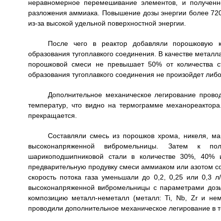
неравномерное перемешивание элементов, и полученн
разложения аммиака. Повышение дозы энергии более 720 
из-за высокой удельной поверхностной энергии.
После чего в реактор добавляли порошковую 
образования тугоплавкого соединения. В качестве металла 
порошковой смеси не превышает 50% от количества с
образования тугоплавкого соединения не произойдет либо
Дополнительное механическое легирование провод
температур, что видно на термограмме механореактора
прекращается.
Составляли смесь из порошков хрома, никеля, м
высоконапряженной вибромельницы. Затем к п
шарикоподшипниковой стали в количестве 30%, 40% 
предварительную продувку смеси аммиаком или азотом со с
скорость потока газа уменьшали до 0,2, 0,25 или 0,3
высоконапряженной вибромельницы с параметрами дозы 
композицию металл-неметалл (металл: Ti, Nb, Zr и нем
проводили дополнительное механическое легирование в те