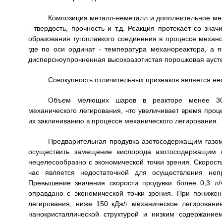
Композиция металл-неметалл и дополнительное мех
- твердость, прочность и т.д. Реакция протекает со зн
образования тугоплавкого соединения в процессе механо
где по оси ординат - температура механореактора, а п
дисперсноупрочненная высокоазотистая порошковая аусте
Совокупность отличительных признаков является не
Объем мелющих шаров в реакторе менее 30%
механического легирования, что увеличивает время про
их заклиниванию в процессе механического легирования.
Предварительная продувка азотосодержащим газом
осуществить замещение кислорода азотосодержащим 
нецелесообразно с экономической точки зрения. Скорость
час является недостаточной для осуществления неп
Превышение значения скорости продувки более 0,3 л
оправдано с экономической точки зрения. При пониже
легирования, ниже 150 кДж/г механическое легировани
нанокристаллической структурой и низким содержание