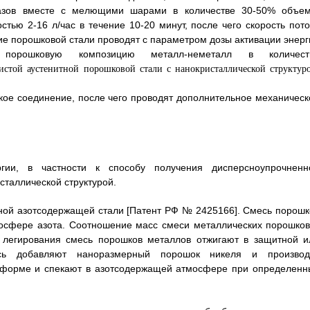
газов вместе с мелющими шарами в количестве 30-50% объем
тью 2-16 л/час в течение 10-20 минут, после чего скорость пото
ние порошковой стали проводят с параметром дозы активации энерг
порошковую композицию металл-неметалл в количест
кое соединение, после чего проводят дополнительное механическ
гии, в частности к способу получения дисперсноупрочненн
сталлической структурой.
ной азотсодержащей стали [Патент РФ № 2425166]. Смесь порошк
осфере азота. Соотношение масс смеси металлических порошков
 легирования смесь порошков металлов отжигают в защитной и
есь добавляют наноразмерный порошок никеля и производ
с-форме и спекают в азотсодержащей атмосфере при определенн