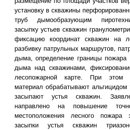
размещение по площади участков вер
установку в скважины перфорированн
труб дымообразующим пиротехни
засыпку устьев скважин гранулометр
фиксацию координат скважин на ле
разбивку патрульных маршрутов, пат
дыма, определение границы пожара
дыма над скважинами, фиксировани
лесопожарной карте. При этом г
материал обрабатывают альгицидом т
засыпают устья скважин. Заявле
направлено на повышение точно
местоположения лесного пожара 
засыпки устья скважин триазо