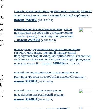
и.
у.
ть
способ восстановления и упрочнения стальных рабочих
лопаток влажнопаровых ступеней паровой турбины
-
 H
2
патент 2518036
(10.06.2014)
ду
изготовление части металлической детали
ет
при помощи способа mig с пульсирующим
е,
током и пульсирующей подачей проволоки
му
- патент 2505384
(27.01.2014)
ых
ролик для поддерживания и транспортирования
горячего материала, имеющий наплавленный
посредством сварки материал, присадочный сварочный
материал, а также сварочная проволока для проведения
наплавки сваркой
- патент 2499654
(27.11.2013)
способ получения металлического покрытия на
ну
режущих кромках почвообрабатывающей техники
-
ми
патент 2497641
(10.11.2013)
H
,
1
способ изготовления структуры на
 с
поверхности металлической детали
-
, а
патент 2494844
(10.10.2013)