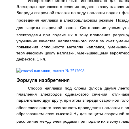
Изобретение может быть использовано для напл
Электроды одинакового сечения подают в зону плавлени
Впереди сварочной головки по ходу наплавки подают фл
проведения наплавки в электрошлаковом режиме. Позад
для защиты сварочной ванны. Соотношение упомянут
электродами при подаче их в зону плавления регулир
улучшение качества наплавленного слоя за счет умен
повышения сплошности металла наплавки, уменьшения
термическому циклу наплавки, уменьшающему вероятност
дефектов. 1 ил.
Формула изобретения
Способ наплавки под слоем флюса двумя ленто
плавления электродов одинакового сечения, отлича
параллельно друг другу, при этом впереди сварочной гол
обеспечивающего возможность проведения наплавки в эл
образованием слоя высотой H
для защиты сварочной в
2
расстояние между электродами при подаче их в зону плавл