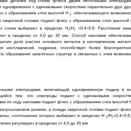
авки деталей под слоем флюса двумя ленточными электродам
я одновременно с одинаковыми скоростями параллельно друг друг
юс с образованием слоя высотой H
, обеспечивающего возможнос
1
и сварочной головки подают флюс с образованием слоя высотой
ых слоев выбирают в пределах H
/H
=0,4÷0,8. Расстояние меж
2
1
уют в пределах от 4,0 до 30 мм. Способ наплавки обеспечива
ьшения доли участия основного металла в наплавленном металл
 несплавлений, подрезов, способствует более благоприятно
ь образования закалочных структур и связанных с этим возможн
чными электродами, включающий одновременную подачу в зо
ющийся тем, что электроды подают с одинаковыми скоростя
овки по ходу наплавки подают флюс с образованием слоя высотой 
ектрошлаковом режиме, а позади сварочной головки подают флюс
анны, соотношение которых выбирают в пределах H
/H
=0,4÷0,8
2
1
ения регулируют в пределах от 4,0 до 30 мм.