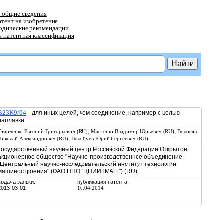
 общие сведения
атент на изобретение
тодические рекомендации
 патентная классификация
B23K9/04
для иных целей, чем соединение, например с целью
наплавки
,
,
Старченко Евгений Григорьевич (RU)
Мастенко Владимир Юрьевич (RU)
Волосов
,
Николай Александрович (RU)
Волобуев Юрий Сергеевич (RU)
Государственный научный центр Российской Федерации Открытое
акционерное общество "Научно-производственное объединение
"Центральный научно-исследовательский институт технологии
машиностроения" (ОАО НПО "ЦНИИТМАШ") (RU)
подача заявки:
публикация патента:
2013-03-01
10.04.2014