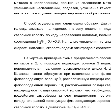
металла в наплавленном, повышения сплошности мета
уменьшения несплавлений, подрезов, улучшения качест
цикла наплавки, уменьшающего вероятность образования 
Способ осуществляют следующим образом. Два л
головку, замыкают на изделие, и в зону плавления п
сварочной головки по ходу направления наплавки, боль
соотношении H
/H
=0,4÷0,8. На пульте управления устан
2
1
скорость наплавки, скорость подачи электродов в соответ
На чертеже приведена схема предлагаемого способа
на кассеты 2, с помощью подающих роликов 3 подают
переплавляются под слоем расплавленного шлака 4, 
Шлаковая ванна образуется при плавлении слоя флюс
флюсоподающую воронку 9, расположенную впереди свар
флюсоподающей воронки 10, расположенной позади свар
находящуюся позади сварочной головки, что необходим
воздействия атмосферы за счет поддержания постоя
вследствие разной конструкции флюсоподающих воронок
сварочной головки в диапазоне Н
/H
=0,4÷0,8.
2
1