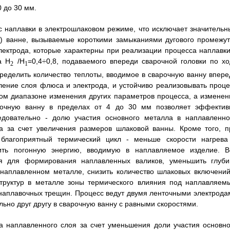
0 до 30 мм.
 наплавки в электрошлаковом режиме, что исключает значительн
й) ванне, вызываемые короткими замыканиями дугового промежут
лектрода, которые характерны при реализации процесса наплавки
а Н
/H
=0,4÷0,8, подаваемого впереди сварочной головки по хо
2
1
ределить количество теплоты, вводимое в сварочную ванну впере
ление слоя флюса и электрода, и устойчиво реализовывать проце
ом диапазоне изменения других параметров процесса, а изменен
рочную ванну в пределах от 4 до 30 мм позволяет эффектив
едовательно - долю участия основного металла в наплавленно
 за счет увеличения размеров шлаковой ванны. Кроме того, п
благоприятный термический цикл - меньше скорости нагрева
ить погонную энергию, вводимую в наплавляемое изделие. В
я для формирования наплавленных валиков, уменьшить глуби
 наплавленном металле, снизить количество шлаковых включений
структур в металле зоны термического влияния под наплавляем
днаплавочных трещин. Процесс ведут двумя ленточными электрода
ьно друг другу в сварочную ванну с равными скоростями.
а наплавленного слоя за счет уменьшения доли участия основно