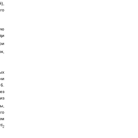
),
го
ую
ди
ри
к,
ых
ни
6.
ез
из
ы,
го
ом
 Н
2