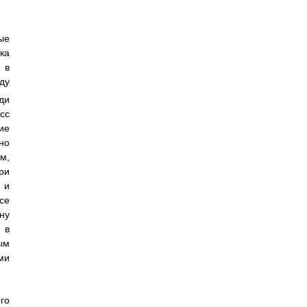
ые
ка
 в
ду
ди
сс
ие
но
м,
ри
 и
се
ну
 в
ым
ми
го