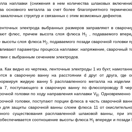
лла наплавки (снижения в нем количества шлаковых включений
ва основного металла за счет более благоприятного термическо
закалочных структур и связанных с этим возможных дефектов.
енточных электрода выбранных размеров заправляют в сварочн
одают флюс, причем высота слоя флюса H
, подаваемого впере
1
ше высоты слоя флюса Н
, подаваемого позади сварочной головки п
2
авливают параметры процесса наплавки: напряжение, сварочный то
ствии с выбранным сечением электродов.
. Как видно из чертежа, ленточные электроды 1 из бухт, намотанн
ся в сварочную ванну на расстоянии d друг от друга, где о
формируя жидкую ванну 5 расплавленного металла на изделии 
а 7, поступающего в сварочную ванну по флюсопроводу 8 чер
очной головки по ходу направления наплавки V
. Одновременно 
H
очной головки, поступают порции флюса в часть сварочной ванн
о для защиты сварочной ванны слоем флюса 11 от окислительно
нного существования расплавленной шлаковой ванны, при эт
 обеспечивается соотношение высоты флюса H
впереди и позади
1