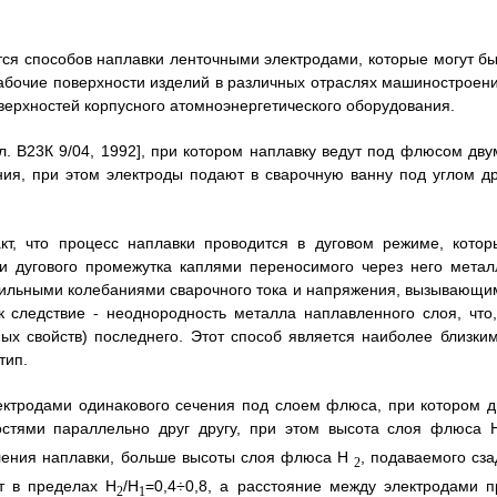
ется способов наплавки ленточными электродами, которые могут бы
абочие поверхности изделий в различных отраслях машиностроени
верхностей корпусного атомноэнергетического оборудования.
л. В23К 9/04, 1992], при котором наплавку ведут под флюсом дву
ия, при этом электроды подают в сварочную ванну под углом др
кт, что процесс наплавки проводится в дуговом режиме, котор
и дугового промежутка каплями переносимого через него метал
 сильными колебаниями сварочного тока и напряжения, вызывающи
 следствие - неоднородность металла наплавленного слоя, что,
ых свойств) последнего. Этот способ является наиболее близким
тип.
ктродами одинакового сечения под слоем флюса, при котором д
стями параллельно друг другу, при этом высота слоя флюса 
ления наплавки, больше высоты слоя флюса Н
, подаваемого сза
2
т в пределах Н
/H
=0,4÷0,8, а расстояние между электродами п
2
1