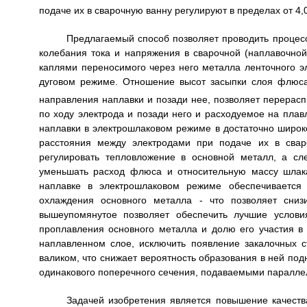
подаче их в сварочную ванну регулируют в пределах от 4,
Предлагаемый способ позволяет проводить процесс
колебания тока и напряжения в сварочной (наплавочно
каплями переносимого через него металла ленточного э
дуговом режиме. Отношение высот засыпки слоя флюс
направления наплавки и позади нее, позволяет перерасп
по ходу электрода и позади него и расходуемое на плав
наплавки в электрошлаковом режиме в достаточно широк
расстояния между электродами при подаче их в сва
регулировать тепловложение в основной металл, а сл
уменьшать расход флюса и относительную массу шлака
наплавке в электрошлаковом режиме обеспечивается 
охлаждения основного металла - что позволяет сниз
вышеупомянутое позволяет обеспечить лучшие услови
проплавления основного металла и долю его участия в
наплавленном слое, исключить появление закалочных 
валиком, что снижает вероятность образования в ней по
одинакового поперечного сечения, подаваемыми параллел
Задачей изобретения является повышение качеств