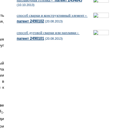
наплавочная головка
- патент 2494843
(10.10.2013)
ть
способ сварки и конструктивный элемент
-
я,
патент 2490102
(20.08.2013)
способ дуговой сварки или наплавки
-
патент 2490101
мя
(20.08.2013)
уг
ый
ла
ми
 в
 к
ве
H
,
1
ди
ри