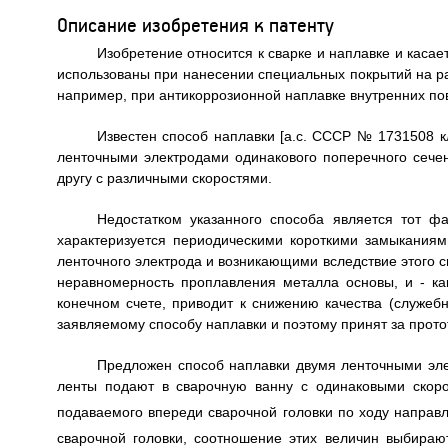
Описание изобретения к патенту
Изобретение относится к сварке и наплавке и каса
использованы при нанесении специальных покрытий на р
например, при антикоррозионной наплавке внутренних по
Известен способ наплавки [а.с. СССР № 1731508 к
ленточными электродами одинакового поперечного сечен
другу с различными скоростями.
Недостатком указанного способа является тот фа
характеризуется периодическими короткими замыканиям
ленточного электрода и возникающими вследствие этого
неравномерность проплавления металла основы, и - как
конечном счете, приводит к снижению качества (служебн
заявляемому способу наплавки и поэтому принят за прото
Предложен способ наплавки двумя ленточными эле
ленты подают в сварочную ванну с одинаковыми скоро
подаваемого впереди сварочной головки по ходу направ
сварочной головки, соотношение этих величин выбираю