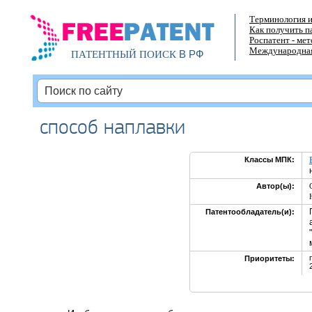
Терминология и
Как получить п
Роспатент - ме
Международная
В РФ
ПАТЕНТНЫЙ ПОИСК
способ наплавки
Классы МПК:
Автор(ы):
Патентообладатель(и):
Приоритеты: