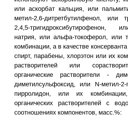
или аскорбат кальция, или пальмити
метил-2,6-дитретбутилфенол, или тр
2,4,5-тригидроксибутирофенон, 
натрия, или альфа-токоферол, или т
комбинации, а в качестве консервант
спирт, парабены, хлорэтон или их ком
растворителей или сораствори
органические растворители - дим
диметилсульфоксид, или N-метил-2-
пирролидон, или их комбинации
органических растворителей с вод
соотношениях компонентов, масс.%: