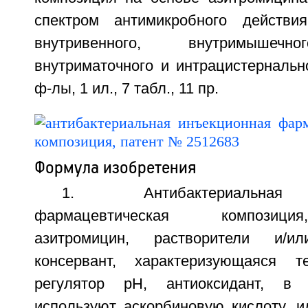
спектром антимикробного действ
внутривенного, внутримышечно
внутриматочного и интрацистернально
ф-лы, 1 ил., 7 табл., 11 пр.
Формула изобретения
1. Антибактериальная
фармацевтическая композиц
азитромицин, растворители и/ил
консервант, характеризующаяся 
регулятор рH, антиоксидант, в 
используют аскорбиновую кислоту, и