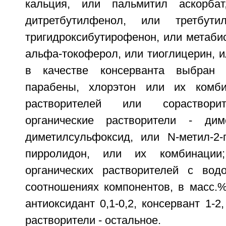
кальция, или пальмитил аскорбат,
дитретбутилфенол, или третбутилг
тригидроксибутирофенон, или метаби
альфа-токоферол, или тиоглицерин, и
в качестве консерванта выбран 
парабены, хлорэтон или их комби
растворителей или сораствори
органические растворители - дим
диметилсульфоксид, или N-метил-2-
пирролидон, или их комбинации
органических растворителей с вод
соотношениях компонентов, в масс.%
антиоксидант 0,1-0,2, консервант 1-2
растворители - остальное.