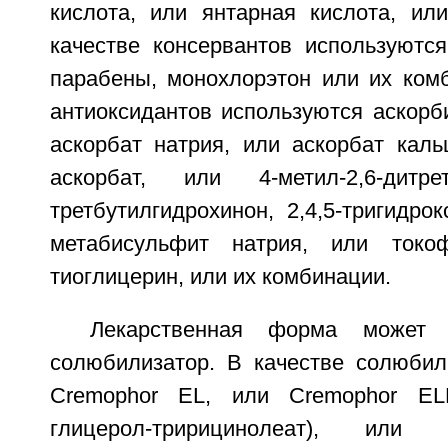
кислота, или янтарная кислота, ил
качестве консервантов используются
парабены, монохлорэтон или их комб
антиоксидантов используются аскорб
аскорбат натрия, или аскорбат каль
аскорбат, или 4-метил-2,6-дитр
третбутилгидрохинон, 2,4,5-тригидро
метабисульфит натрия, или токо
тиоглицерин, или их комбинации.
Лекарственная форма может
солюбилизатор. В качестве солюбил
Cremophor EL, или Cremophor ELP
глицерол-тририцинолеат), или