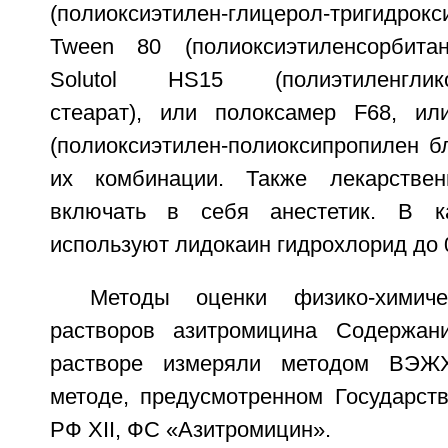
(полиоксиэтилен-глицерол-тригидр
Tween 80 (полиоксиэтиленсорбита
Solutol HS15 (полиэтиленгликоль
стеарат), или полоксамер F68, ил
(полиоксиэтилен-полиоксипропилен б
их комбинации. Также лекарстве
включать в себя анестетик. В ка
используют лидокаин гидрохлорид до 
Методы оценки физико-химиче
растворов азитромицина Содержан
растворе измеряли методом ВЭЖХ
методе, предусмотренном Государст
РФ XII, ФС «Азитромицин».