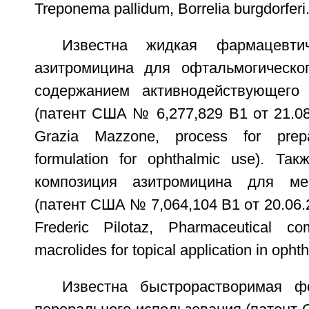
Treponema pallidum, Borrelia burgdorferi
Известна жидкая фармацевтич
азитромицина для офтальмогическо
содержанием активнодействующег
(патент США № 6,277,829 B1 от 21.08.
Grazia Mazzone, process for prep
formulation for ophthalmic use). Та
композиция азитромицина для ме
(патент США № 7,064,104 B1 от 20.06.
Frederic Pilotaz, Pharmaceutical c
macrolides for topical application in opht
Известна быстрорастворимая ф