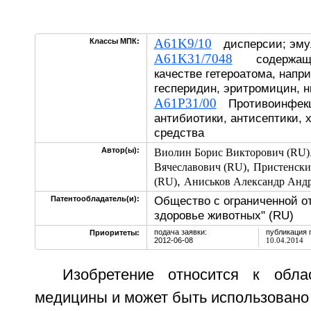
A61K9/10
Классы МПК:
дисперсии; эму
A61K31/7048
содержащие
качестве гетероатома, напр
гесперидин, эритромицин, н
A61P31/00
Противоинфекци
антибиотики, антисептики,
средства
Автор(ы):
Виолин Борис Викторович (RU)
,
Вячеславович (RU)
Пристенски
,
(RU)
Аниськов Александр Андр
Общество с ограниченной о
Патентообладатель(и):
здоровье животных" (RU)
подача заявки:
публикация 
Приоритеты:
2012-06-08
10.04.2014
Изобретение относится к обла
медицины и может быть использовано