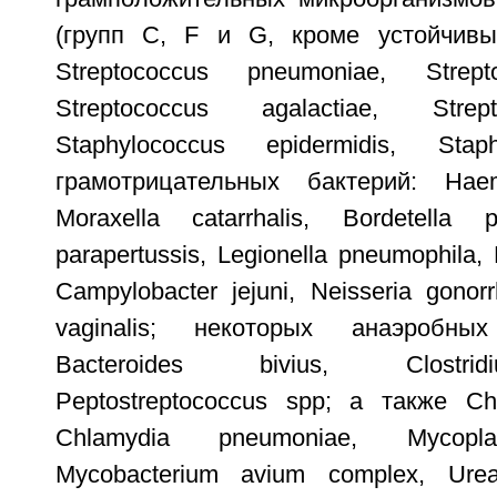
(групп C, F и G, кроме устойчивы
Streptococcus pneumoniae, Strept
Streptococcus agalactiae, Strept
Staphylococcus epidermidis, Stap
грамотрицательных бактерий: Haemo
Moraxella catarrhalis, Bordetella pe
parapertussis, Legionella pneumophila,
Campylobacter jejuni, Neisseria gonor
vaginalis; некоторых анаэробных
Bacteroides bivius, Clostrid
Peptostreptococcus spp; а также Chl
Chlamydia pneumoniae, Mycopl
Mycobacterium avium complex, Ureap