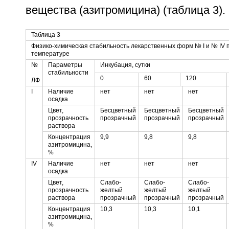
вещества (азитромицина) (таблица 3).
Таблица 3
Физико-химическая стабильность лекарственных форм № I и № IV п
температуре
№
Параметры
Инкубация, сутки
стабильности
0
60
120
ЛФ
I
Наличие
нет
нет
нет
осадка
Цвет,
Бесцветный
Бесцветный
Бесцветный
прозрачность
прозрачный
прозрачный
прозрачный
раствора
Концентрация
9,9
9,8
9,8
азитромицина,
%
IV
Наличие
нет
нет
нет
осадка
Цвет,
Слабо-
Слабо-
Слабо-
прозрачность
желтый
желтый
желтый
раствора
прозрачный
прозрачный
прозрачный
Концентрация
10,3
10,3
10,1
азитромицина,
%