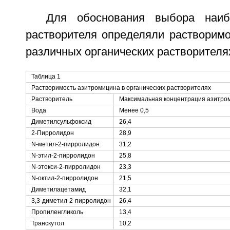
Для обоснования выбора наиб
растворителя определяли растворимо
различных органических растворителях
Таблица 1
Растворимость азитромицина в органических растворителях
Растворитель
Максимальная концентрация азитро
Вода
Менее 0,5
Диметилсульфоксид
26,4
2-Пирролидон
28,9
N-метил-2-пирролидон
31,2
N-этил-2-пирролидон
25,8
N-этокси-2-пирролидон
23,3
N-октил-2-пирролидон
21,5
Диметилацетамид
32,1
3,3-диметил-2-пирролидон
26,4
Пропиленгликоль
13,4
Транскутол
10,2