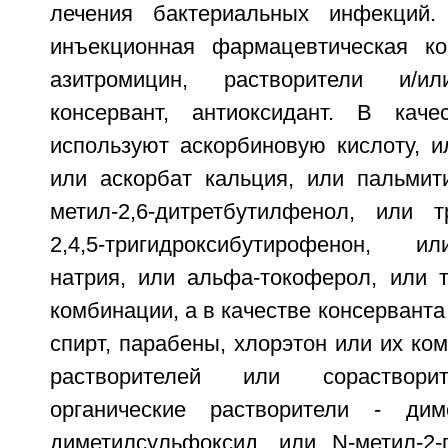
лечения бактериальных инфекций. 
инъекционная фармацевтическая ко
азитромицин, растворители и/ил
консервант, антиоксидант. В каче
используют аскорбиновую кислоту, и
или аскорбат кальция, или пальмити
метил-2,6-дитретбутилфенол, или тр
2,4,5-тригидроксибутирофенон, 
натрия, или альфа-токоферол, или т
комбинации, а в качестве консервант
спирт, парабены, хлорэтон или их ком
растворителей или сораствори
органические растворители - дим
диметилсульфоксид, или N-метил-2-