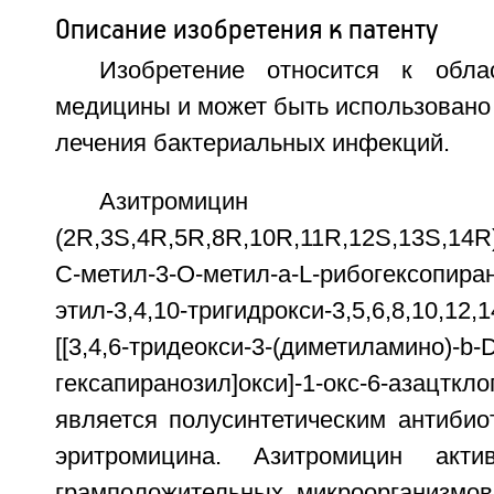
Описание изобретения к патенту
Изобретение относится к обла
медицины и может быть использовано
лечения бактериальных инфекций.
Азитромицин
(2R,3S,4R,5R,8R,10R,11R,12S,13S,14R)-
C-метил-3-O-метил-а-L-рибогексопиран
этил-3,4,10-тригидрокси-3,5,6,8,10,12,
[[3,4,6-тридеокси-3-(диметиламино)-b-
гексапиранозил]окси]-1-окс-6-азацткло
является полусинтетическим антибио
эритромицина. Азитромицин акт
грамположительных микроорганизмов: