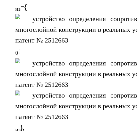
={
из
; 
0
},
из