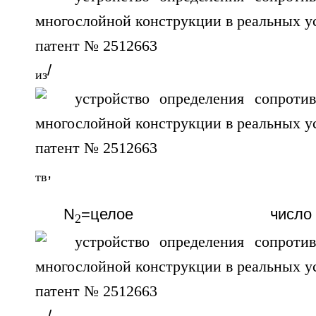
/
из
,
тв
N
=целое чи
2