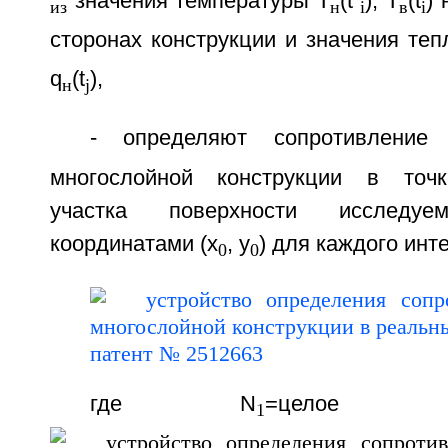
значения температуры T
(t
), T
(t
)
из
н
i
в
i
сторонах конструкции и значения теп
q
(t
),
н
j
- определяют сопротивление
многослойной конструкции в точк
участка поверхности исследу
координатами (х
, y
) для каждого инт
0
0
где N
=целое
1