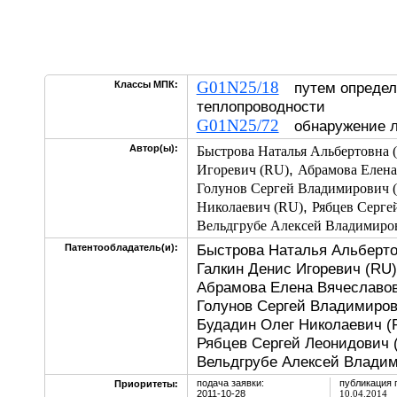
G01N25/18
Классы МПК:
путем определ
теплопроводности
G01N25/72
обнаружение л
Автор(ы):
Быстрова Наталья Альбертовна 
,
Игоревич (RU)
Абрамова Елена
Голунов Сергей Владимирович 
,
Николаевич (RU)
Рябцев Серге
Вельдгрубе Алексей Владимиро
Быстрова Наталья Альберто
Патентообладатель(и):
Галкин Денис Игоревич (RU)
Абрамова Елена Вячеславов
Голунов Сергей Владимиров
Будадин Олег Николаевич (
Рябцев Сергей Леонидович 
Вельдгрубе Алексей Владим
подача заявки:
публикация 
Приоритеты:
2011-10-28
10.04.2014