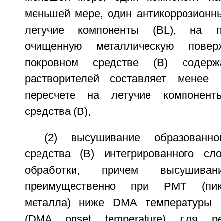
меньшей мере, один антикоррозионны
летучие компоненты (BL), на п
очищенную металлическую повер
покровном средстве (В) содержа
растворителей составляет менее
пересчете на летучие компонент
средства (В),
(2) высушивание образованно
средства (В) интегрированного сл
обработки, причем высушиван
преимущественно при РМТ (пик
металла) ниже DMA температуры 
(DMA onset temperature) для р