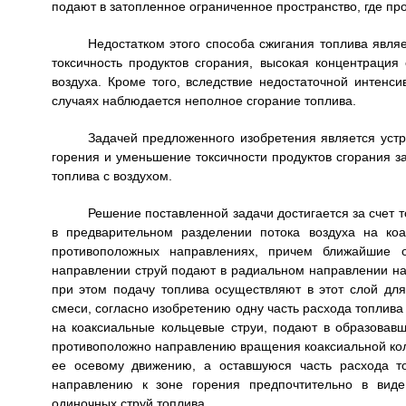
подают в затопленное ограниченное пространство, где пр
Недостатком этого способа сжигания топлива явля
токсичность продуктов сгорания, высокая концентрация
воздуха. Кроме того, вследствие недостаточной интенси
случаях наблюдается неполное сгорание топлива.
Задачей предложенного изобретения является устр
горения и уменьшение токсичности продуктов сгорания з
топлива с воздухом.
Решение поставленной задачи достигается за счет 
в предварительном разделении потока воздуха на коа
противоположных направлениях, причем ближайшие о
направлении струй подают в радиальном направлении нав
при этом подачу топлива осуществляют в этот слой д
смеси, согласно изобретению одну часть расхода топлива
на коаксиальные кольцевые струи, подают в образовав
противоположно направлению вращения коаксиальной коль
ее осевому движению, а оставшуюся часть расхода т
направлению к зоне горения предпочтительно в виде
одиночных струй топлива.