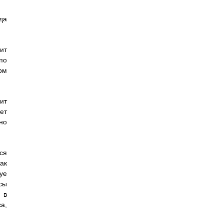
да
ит
по
ом
ит
ет
но
ся
ак
уе
сы
 в
а,