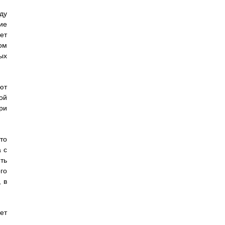
ду
ие
ет
ом
ых
ют
ой
ри
то
 с
ть
го
 в
ет