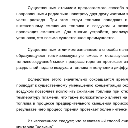
Существенным отличием предлагаемого способа от
направленными радиально навстречу друг другу частями 
части расхода. При этом струи топлива попадают в 
интенсивному смешению топлива с воздухом и позвол
происходит смешение. Для многих устройств, реализ
установок, это весьма существенное преимущество.
Существенным отличием заявляемого способа являе
образующуюся топливовоздушную смесь и оставшуюся 
топливовоздушной смеси процессы горения протекают зн
раздельной подаче воздуха и топлива и получении диффу
Вследствие этого значительно сокращается время
приводит к существенному уменьшению концентрации окси
воздухом позволяет исключить сжигание топлива при сте
температуру пламени, что также положительно влияет на
топлива в процессе предварительного смешения происхо
результате чего процесс горения протекает более интенс
Из изложенного следует, что заявляемый способ сжи
критерию "новизна".