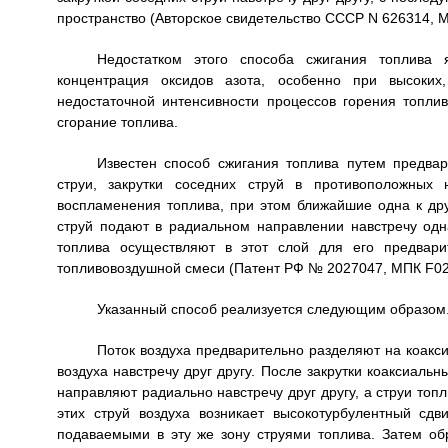
пространство (Авторское свидетельство СССР N 626314, М
Недостатком этого способа сжигания топлива я
концентрация оксидов азота, особенно при высоких,
недостаточной интенсивности процессов горения топли
сгорание топлива.
Известен способ сжигания топлива путем предвар
струи, закрутки соседних струй в противоположных
воспламенения топлива, при этом ближайшие одна к дру
струй подают в радиальном направлении навстречу одна
топлива осуществляют в этот слой для его предвар
топливовоздушной смеси (Патент РФ № 2027047, МПК F02C 
Указанный способ реализуется следующим образом
Поток воздуха предварительно разделяют на коакси
воздуха навстречу друг другу. После закрутки коаксиальн
направляют радиально навстречу друг другу, а струи топ
этих струй воздуха возникает высокотурбулентный сд
подаваемыми в эту же зону струями топлива. Затем о