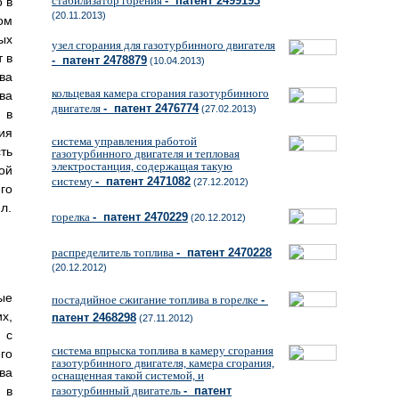
стабилизатор горения
- патент 2499193
 в
(20.11.2013)
ом
ых
узел сгорания для газотурбинного двигателя
 в
- патент 2478879
(10.04.2013)
ва
кольцевая камера сгорания газотурбинного
ва
двигателя
- патент 2476774
(27.02.2013)
 в
ия
система управления работой
ть
газотурбинного двигателя и тепловая
электростанция, содержащая такую
ой
систему
- патент 2471082
(27.12.2012)
го
л.
горелка
- патент 2470229
(20.12.2012)
распределитель топлива
- патент 2470228
(20.12.2012)
ые
постадийное сжигание топлива в горелке
-
х,
патент 2468298
(27.11.2012)
 с
система впрыска топлива в камеру сгорания
го
газотурбинного двигателя, камера сгорания,
ва
оснащенная такой системой, и
 в
газотурбинный двигатель
- патент