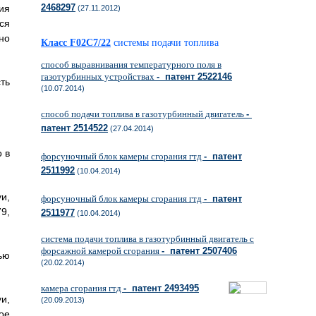
2468297
ия
(27.11.2012)
ся
но
Класс F02C7/22
системы подачи топлива
способ выравнивания температурного поля в
газотурбинных устройствах
- патент 2522146
ть
(10.07.2014)
способ подачи топлива в газотурбинный двигатель
-
патент 2514522
(27.04.2014)
 в
форсуночный блок камеры сгорания гтд
- патент
2511992
(10.04.2014)
и,
форсуночный блок камеры сгорания гтд
- патент
9,
2511977
(10.04.2014)
система подачи топлива в газотурбинный двигатель с
форсажной камерой сгорания
- патент 2507406
ью
(20.02.2014)
камера сгорания гтд
- патент 2493495
и,
(20.09.2013)
ое