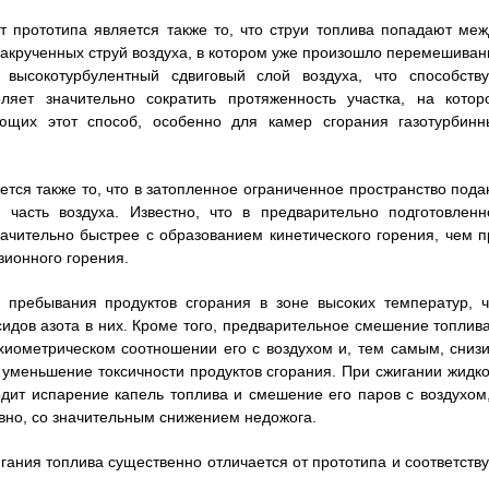
 прототипа является также то, что струи топлива попадают меж
закрученных струй воздуха, в котором уже произошло перемешиван
высокотурбулентный сдвиговый слой воздуха, что способству
яет значительно сократить протяженность участка, на котор
ующих этот способ, особенно для камер сгорания газотурбинн
тся также то, что в затопленное ограниченное пространство пода
часть воздуха. Известно, что в предварительно подготовленн
ачительно быстрее с образованием кинетического горения, чем п
зионного горения.
 пребывания продуктов сгорания в зоне высоких температур, ч
дов азота в них. Кроме того, предварительное смешение топлива
хиометрическом соотношении его с воздухом и, тем самым, снизи
 уменьшение токсичности продуктов сгорания. При сжигании жидко
дит испарение капель топлива и смешение его паров с воздухом,
ивно, со значительным снижением недожога.
гания топлива существенно отличается от прототипа и соответству