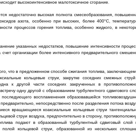
оисходит высокоинтенсивное малотоксичное сгорание.
ется недостаточно высокая полнота смесеобразования, повышенн
 оксидов азота, особенно при высоких, более 400°С, температур
вности процессов горения топлива, особенно жидкого, в некотор
анение указанных недостатков, повышение интенсивности процес
а счет организации более интенсивного предварительного смешен
того, что в предложенном способе сжигания топлива, заключающем
ксиальные кольцевые струи, закрутке соседних смежных струй
дна к другой части соседних закрученных в противоположн
стречу одну другой с образованием турбулентного сдвигового сло
ля последующего воспламенения образовавшейся топливовоздушн
 предварительно, непосредственно после разделения потока возду
шиеся вращающиеся коаксиальные кольцевые струи тангенциальн
цевой струи воздуха, предпочтительно в сторону, противоположн
оплива подают в образованный турбулентный сдвиговый слой 
 полой кольцевой струи, образованной из нескольких сплошн