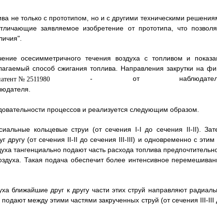
ва не только с прототипом, но и с другими техническими решения
отличающие заявляемое изобретение от прототипа, что позволя
личия".
чение осесимметричного течения воздуха с топливом и показа
лагаемый способ сжигания топлива. Направления закрутки на фиг
- от наблюдателя
людателя.
овательности процессов и реализуется следующим образом.
иальные кольцевые струи (от сечения I-I до сечения II-II). Зат
 другу (от сечения II-II до сечения III-III) и одновременно с этим
воздуха тангенциально подают часть расхода топлива предпочтительн
оздуха. Такая подача обеспечит более интенсивное перемешиван
уха ближайшие друг к другу части этих струй направляют радиаль
 подают между этими частями закрученных струй (от сечения III-III