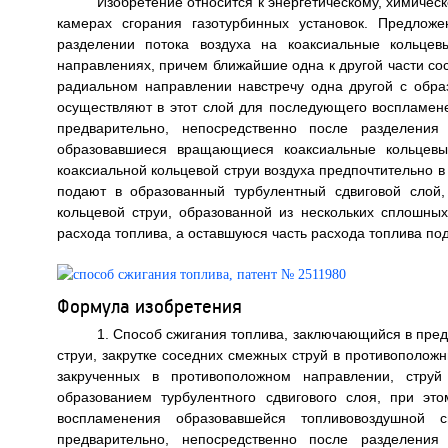
Изобретение относится к энергетическому, химиче
камерах сгорания газотурбинных установок. Предлож
разделении потока воздуха на коаксиальные кольцев
направлениях, причем ближайшие одна к другой части со
радиальном направлении навстречу одна другой с образ
осуществляют в этот слой для последующего воспламен
предварительно, непосредственно после разделения
образовавшиеся вращающиеся коаксиальные кольцевы
коаксиальной кольцевой струи воздуха предпочтительно 
подают в образованный турбулентный сдвиговой слой
кольцевой струи, образованной из нескольких сплошны
расхода топлива, а оставшуюся часть расхода топлива под
Формула изобретения
1. Способ сжигания топлива, заключающийся в пре
струи, закрутке соседних смежных струй в противополож
закрученных в противоположном направлении, стру
образованием турбулентного сдвигового слоя, при э
воспламенения образовавшейся топливовоздушной 
предварительно, непосредственно после разделения