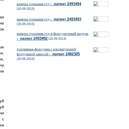
камера сгорания гтд
- патент 2493494
(20.09.2013)
ая
камера сгорания гтд
- патент 2493493
ие
(20.09.2013)
ое
камера сгорания гтд и форсуночный модуль
- патент 2493492
(20.09.2013)
ые
топливная форсунка с изолирующей
и,
воздушной завесой
- патент 2482305
и,
(20.05.2013)
чу
ия
уй
уй
чи
 с
ха