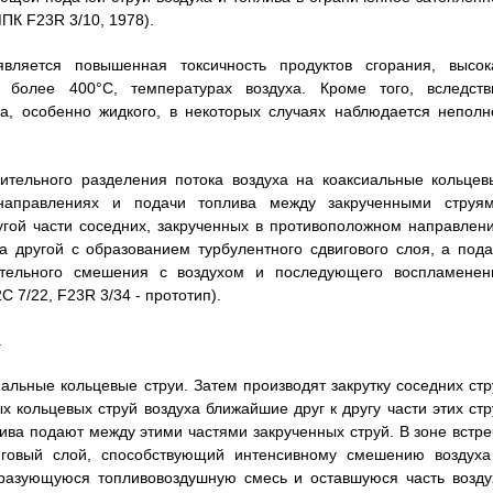
ПК F23R 3/10, 1978).
вляется повышенная токсичность продуктов сгорания, высок
 более 400°С, температурах воздуха. Кроме того, вследств
ва, особенно жидкого, в некоторых случаях наблюдается неполн
ительного разделения потока воздуха на коаксиальные кольцев
 направлениях и подачи топлива между закрученными струям
гой части соседних, закрученных в противоположном направлени
 другой с образованием турбулентного сдвигового слоя, а пода
ительного смешения с воздухом и последующего воспламенен
7/22, F23R 3/34 - прототип).
.
альные кольцевые струи. Затем производят закрутку соседних стр
ых кольцевых струй воздуха ближайшие друг к другу части этих стр
лива подают между этими частями закрученных струй. В зоне встре
виговый слой, способствующий интенсивному смешению воздуха
бразующуюся топливовоздушную смесь и оставшуюся часть возду