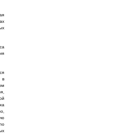
ая
ах
ых
са
ия
ся
 в
ом
я,
ой
ха
о,
ую
по
ых