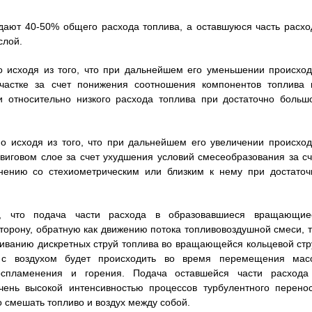
дают 40-50% общего расхода топлива, а оставшуюся часть расхо
слой.
 исходя из того, что при дальнейшем его уменьшении происход
частке за счет понижения соотношения компонентов топлива 
и относительно низкого расхода топлива при достаточно больш
о исходя из того, что при дальнейшем его увеличении происход
виговом слое за счет ухудшения условий смесеобразования за сч
нению со стехиометрическим или близким к нему при достаточ
м, что подача части расхода в образовавшиеся вращающие
торону, обратную как движению потока топливовоздушной смеси, т
иванию дискретных струй топлива во вращающейся кольцевой стр
 с воздухом будет происходить во время перемещения мас
спламенения и горения. Подача оставшейся части расхода
чень высокой интенсивностью процессов турбулентного перенос
о смешать топливо и воздух между собой.