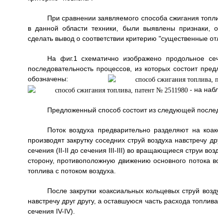
При сравнении заявляемого способа сжигания топли
в данной области техники, были выявлены признаки, 
сделать вывод о соответствии критерию "существенные от
На фиг.1 схематично изображено продольное се
последовательность процессов, из которых состоит пред
обозначены:
- на наб
Предложенный способ состоит из следующей послед
Поток воздуха предварительно разделяют на коакс
производят закрутку соседних струй воздуха навстречу друг
сечения (II-II до сечения III-III) во вращающиеся струи 
сторону, противоположную движению основного потока в
топлива с потоком воздуха.
После закрутки коаксиальных кольцевых струй возд
навстречу друг другу, а оставшуюся часть расхода топлива
сечения IV-IV).