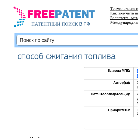
Терминология и
Как получить п
Роспатент - ме
Международная
В РФ
ПАТЕНТНЫЙ ПОИСК
способ сжигания топлива
Классы МПК:
Автор(ы):
Патентообладатель(и):
Приоритеты: