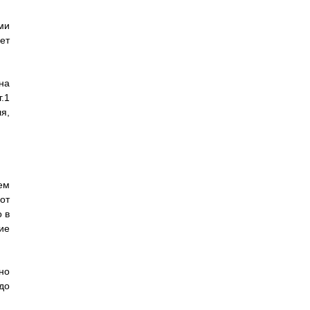
ми
ет
на
.1
,
ем
 от
о в
ие
но
 до