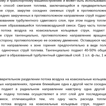
скому и транспортному машиностроению и может быть использовано
ен способ сжигания топлива, заключающийся в предварительн
ые струи, закрутке соседних смежных струй в противоположн
седних закрученных в противоположном направлении струй подают
ованием турбулентного сдвигового слоя, при этом подачу топли
ения образовавшейся топливовоздушной смеси. Одну часть топли
 потока воздуха на коаксиальные кольцевые струи, подают
е струи тангенциально, противоположно направлению вращен
в сторону, противоположную ее осевому движению. Оставшуюся час
, по направлению к зоне горения предпочтительно в виде пол
х одиночных струй топлива. Тангенциально подают 40-50% обще
ают в образованный турбулентный сдвиговый слой. 1 з.п. ф-лы, 1 и
дварительном разделении потока воздуха на коаксиальные кольцев
ных направлениях, причем ближайшие одна к другой части соседни
й подают в радиальном направлении навстречу одна другой
том подачу топлива осуществляют в этот слой для последующе
смеси, отличающийся тем, что одну часть расхода топли
 потока воздуха на коаксиальные кольцевые струи, подают