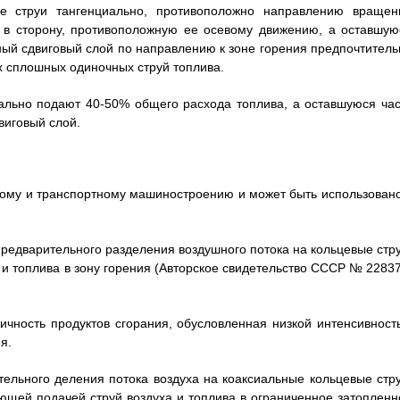
е струи тангенциально, противоположно направлению вращен
о в сторону, противоположную ее осевому движению, а оставшую
ный сдвиговый слой по направлению к зоне горения предпочтитель
их сплошных одиночных струй топлива.
иально подают 40-50% общего расхода топлива, а оставшуюся час
виговый слой.
скому и транспортному машиностроению и может быть использовано
редварительного разделения воздушного потока на кольцевые стру
 и топлива в зону горения (Авторское свидетельство СССР № 22837
сичность продуктов сгорания, обусловленная низкой интенсивност
я.
тельного деления потока воздуха на коаксиальные кольцевые стру
дующей подачей струй воздуха и топлива в ограниченное затопленн