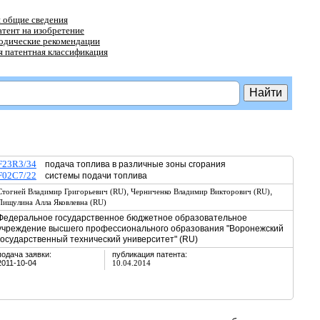
 общие сведения
атент на изобретение
тодические рекомендации
 патентная классификация
F23R3/34
подача топлива в различные зоны сгорания
F02C7/22
системы подачи топлива
,
,
Стогней Владимир Григорьевич (RU)
Черниченко Владимир Викторович (RU)
Пищулина Алла Яковлевна (RU)
Федеральное государственное бюджетное образовательное
учреждение высшего профессионального образования "Воронежский
государственный технический университет" (RU)
подача заявки:
публикация патента:
2011-10-04
10.04.2014