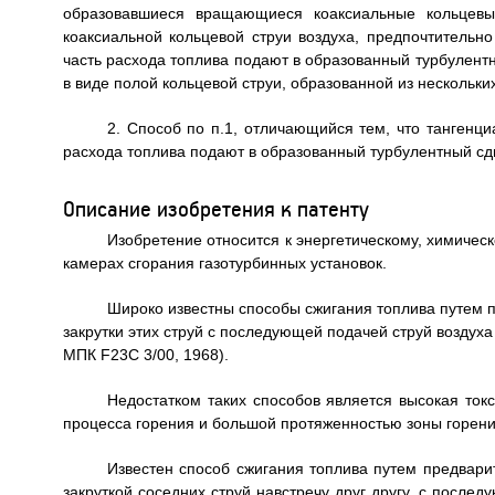
образовавшиеся вращающиеся коаксиальные кольцевы
коаксиальной кольцевой струи воздуха, предпочтительн
часть расхода топлива подают в образованный турбулент
в виде полой кольцевой струи, образованной из нескольк
2. Способ по п.1, отличающийся тем, что тангенц
расхода топлива подают в образованный турбулентный сд
Описание изобретения к патенту
Изобретение относится к энергетическому, химиче
камерах сгорания газотурбинных установок.
Широко известны способы сжигания топлива путем п
закрутки этих струй с последующей подачей струй воздуха
МПК F23C 3/00, 1968).
Недостатком таких способов является высокая ток
процесса горения и большой протяженностью зоны горени
Известен способ сжигания топлива путем предвари
закруткой соседних струй навстречу друг другу, с после