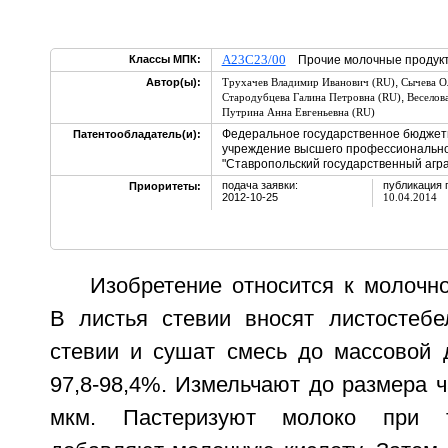
A23C23/00
Классы МПК:
Прочие молочные продук
,
Автор(ы):
Трухачев Владимир Иванович (RU)
Сычева О
,
Стародубцева Галина Петровна (RU)
Веселов
Путрина Анна Евгеньевна (RU)
Федеральное государственное бюджет
Патентообладатель(и):
учреждение высшего профессионально
"Ставропольский государственный агр
подача заявки:
публикация 
Приоритеты:
2012-10-25
10.04.2014
Изобретение относится к молочн
В листья стевии вносят листостеб
стевии и сушат смесь до массовой 
97,8-98,4%. Измельчают до размера ча
мкм. Пастеризуют молоко при т