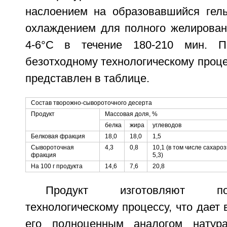
наслоением на образовавшийся гель
охлаждением для полного желирован
4-6°С в течение 180-210 мин. П
безотходному технологическому процес
представлен в таблице.
Состав творожно-сывороточного десерта
Продукт
Массовая доля, %
белка
жира
углеводов
Белковая фракция
18,0
18,0
1,5
Сывороточная
4,3
0,8
10,1 (в том числе сахаро
фракция
5,3)
На 100 г продукта
14,6
7,6
20,8
Продукт изготовляют по
технологическому процессу, что дает 
его полноценным аналогом натур