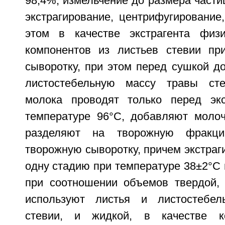
98,4%, измельчение до размера частиц
экстрагирование, центрифугирование
этом в качестве экстрагента физи
компонентов из листьев стевии пр
сыворотку, при этом перед сушкой д
листостебельную массу травы сте
молока проводят только перед экс
температуре 96°С, добавляют молоч
разделяют на творожную фракц
творожную сыворотку, причем экстраг
одну стадию при температуре 38±2°С в
при соотношении объемов твердой, 
используют листья и листостебе
стевии, и жидкой, в качестве к