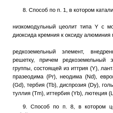
8. Способ по п. 1, в котором катал
низкомодульный цеолит типа Y с м
диоксида кремния к оксиду алюминия 
редкоземельный элемент, внедре
решетку, причем редкоземельный 
группы, состоящей из иттрия (Y), лант
празеодима (Pr), неодима (Nd), евро
(Gd), тербия (Tb), диспрозия (Dy), голь
туллия (Tm), иттербия (Yb), лютеция (L
9. Способ по п. 8, в котором ц