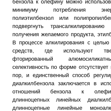
бензола к олефину можно использов
минимуму потребления энер
полиэтилбензол или полипропилб
подвергнуть трансалкилировани
получения желаемого продукта, этил
В процессе алкилирования с целью
средств, где используют тв
фторированный алюмосиликатн
селективность по форме отсутствует 
пор, и единственный способ регули
диалкилбензола заключается в исп
отношений бензола к олефин
длинноцепных линейных диалкил
длинноцепные линейные моноал