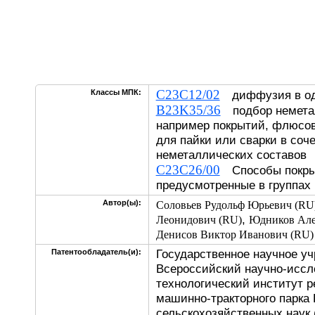
C23C12/02
Классы МПК:
диффузия в од
B23K35/36
подбор неметал
например покрытий, флюсов
для пайки или сварки в соч
неметаллических составов
C23C26/00
Способы покрыт
предусмотренные в группах
Автор(ы):
Соловьев Рудольф Юрьевич (RU
,
Леонидович (RU)
Юдников Але
Денисов Виктор Иванович (RU)
Государственное научное у
Патентообладатель(и):
Всероссийский научно-иссл
технологический институт р
машинно-тракторного парка
сельскохозяйственных нау