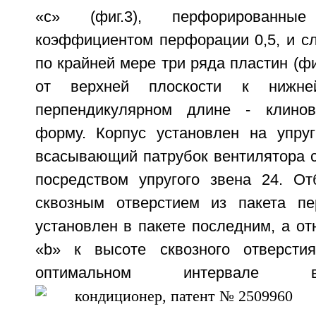
«с» (фиг.3), перфорированны
коэффициентом перфорации 0,5, и с
по крайней мере три ряда пластин (фи
от верхней плоскости к нижне
перпендикулярном длине - клино
форму. Корпус установлен на упру
всасывающий патрубок вентилятора с
посредством упругого звена 24. О
сквозным отверстием из пакета пе
установлен в пакете последним, а о
«b» к высоте сквозного отверсти
оптимальном интервале в
5