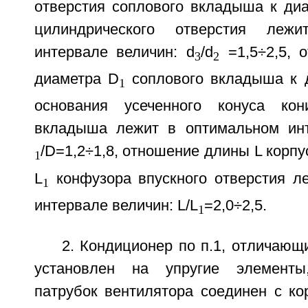
отверстия соплового вкладыша к диа
цилиндрического отверстия леж
интервале величин: d
/d
=1,5÷2,5, 
3
2
диаметра D
соплового вкладыша к 
1
основания усеченного конуса кони
вкладыша лежит в оптимальном инт
/D=1,2÷1,8, отношение длины L корпу
1
L
конфузора впускного отверстия л
1
интервале величин: L/L
=2,0÷2,5.
1
2. Кондиционер по п.1, отличающи
установлен на упругие элемент
патрубок вентилятора соединен с ко