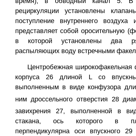
время), в обводный канал 5. В
рециркуляции установлены клапан
поступление внутреннего воздуха 
представляет собой оросительную (ф
в которой установлены два р
распыляющих воду встречными факел
Центробежная широкофакельная ф
корпуса 26 длиной L со впускны
выполненным в виде конфузора дли
ним дроссельного отверстия 28 диа
завихрения 27, выполненной в вид
стакана, ось которого в пл
перпендикулярна оси впускного 29