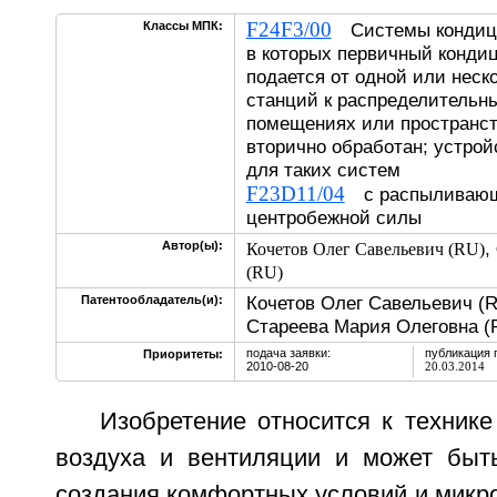
F24F3/00
Классы МПК:
Системы кондици
в которых первичный конди
подается от одной или неск
станций к распределительн
помещениях или пространств
вторично обработан; устрой
для таких систем
F23D11/04
с распыливающи
центробежной силы
,
Автор(ы):
Кочетов Олег Савельевич (RU)
(RU)
Кочетов Олег Савельевич (R
Патентообладатель(и):
Стареева Мария Олеговна (
подача заявки:
публикация 
Приоритеты:
2010-08-20
20.03.2014
Изобретение относится к техник
воздуха и вентиляции и может быт
создания комфортных условий и микр