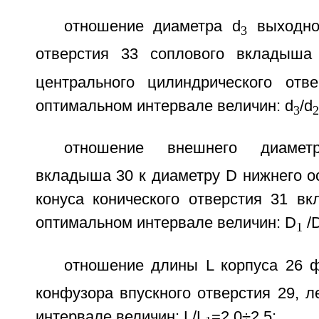
отношение диаметра d
выходног
3
отверстия 33 соплового вкладыша
центрального цилиндрического отв
оптимальном интервале величин: d
/d
3
2
отношение внешнего диаме
вкладыша 30 к диаметру D нижнего о
конуса конического отверстия 31 в
оптимальном интервале величин: D
/D
1
отношение длины L корпуса 26 ф
конфузора впускного отверстия 29, 
интервале величин: L/L
=2,0÷2,5;