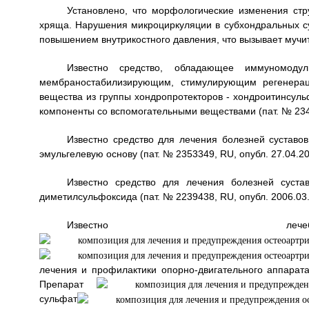
Установлено, что морфологические изменения стр
хряща. Нарушения микроциркуляции в субхондральных су
повышением внутрикостного давления, что вызывает мучи
Известно средство, обладающее иммуномодули
мембраностабилизирующим, стимулирующим регенерац
вещества из группы хондропротекторов - хондроитинсул
компоненты со вспомогательными веществами (пат. № 2349
Известно средство для лечения болезней суставов
эмульгелевую основу (пат. № 2353349, RU, опубл. 27.04.20
Известно средство для лечения болезней суста
диметилсульфоксида (пат. № 2239438, RU, опубл. 2006.03.2
Известно лечебно-
лечения и профилактики опорно-двигательного аппарата 
Препарат
сульфат