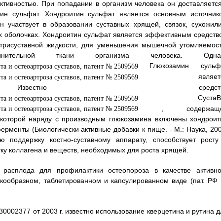
ктивностью. При попадании в организм человека он доставляется
тин сульфат. Хондроитин сульфат является основным источник
н участвует в образовании суставных хрящей, связок, сухожили
тых оболочках. Хондроитин сульфат является эффективным средств
утрисуставной жидкости, для уменьшения мышечной утомляемост
ительной ткани организма человека. Одна
Глюкозамин сульф
являетс
 Известно средств
СустаВи
, содержаще
 которой наряду с производным глюкозамина включены хондроит
ерменты (Биологически активные добавки к пище. - М.: Наука, 200
ую поддержку костно-суставному аппарату, способствует росту
ку коллагена и веществ, необходимых для роста хрящей.
 расплода для профилактики остеопороза в качестве активно
кообразном, таблетированном и капсулированном виде (пат. РФ
30002377 от 2003 г. известно использование кверцетина и рутина д