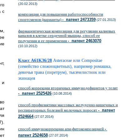
(20.02.2013)
го
 с
композиция для повышения работоспособности
спортсменов (варианты)
- патент 2473359
(27.01.2013)
м,
фармацевтическая композиция для регуляции калиевых
каналов в клетке сердечной мышцы, способ ее
ее
получения и ее применения
- патент 2463070
ие
(10.10.2012)
Класс A61K36/28
Asteraceae или Compositae
т,
(семейство сложноцветных), например ромашка,
девичья трава (пиретрум), тысячелистник или
эхинацея
 и
способ коррекции вторичных иммунодефицитов у телят
- патент 2525426
(10.08.2014)
о
способ профилактики массовых желудочно-кишечных и
ат
респираторных болезней молочных поросят
- патент
ля
2524664
(27.07.2014)
).
ин
способ иммунокоррекции апи-фитокомпозицией
-
патент 2524658
т
(27.07.2014)