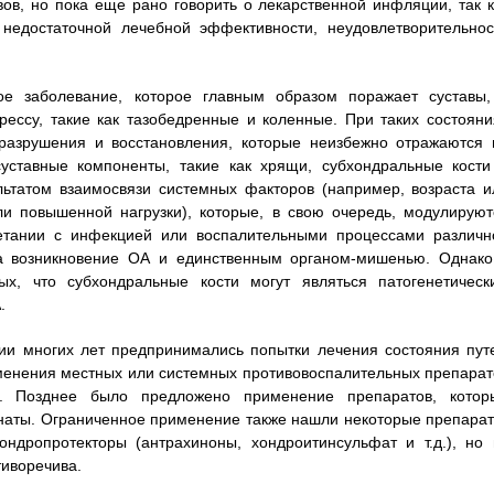
ов, но пока еще рано говорить о лекарственной инфляции, так к
недостаточной лечебной эффективности, неудовлетворительнос
ое заболевание, которое главным образом поражает суставы,
ессу, такие как тазобедренные и коленные. При таких состояни
 разрушения и восстановления, которые неизбежно отражаются 
уставные компоненты, такие как хрящи, субхондральные кости
льтатом взаимосвязи системных факторов (например, возраста и
и повышенной нагрузки), которые, в свою очередь, модулируют
тании с инфекцией или воспалительными процессами различн
за возникновение ОА и единственным органом-мишенью. Однако
х, что субхондральные кости могут являться патогенетическ
.
ии многих лет предпринимались попытки лечения состояния пут
менения местных или системных противовоспалительных препарат
ы. Позднее было предложено применение препаратов, котор
онаты. Ограниченное применение также нашли некоторые препарат
ндропротекторы (антрахиноны, хондроитинсульфат и т.д.), но 
тиворечива.