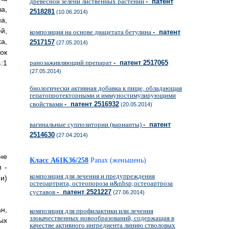
древесной зелени лиственных растений
- патент
а,
2518281
(10.06.2014)
а,
й,
композиция на основе диацетата бетулина
- патент
ха,
2517157
(27.05.2014)
ок
:1
ранозаживляющий препарат
- патент 2517065
(27.05.2014)
биологически активная добавка к пище, обладающая
гепатопротекторными и иммуностимулирующими
свойствами
- патент 2516932
(20.05.2014)
вагинальные суппозитории (варианты)
- патент
2514630
(27.04.2014)
не
Класс A61K36/258
Panax (женьшень)
 -
композиция для лечения и предупреждения
и)
остеоартрита, остеопороза и&nbsp;остеоартроза
суставов
- патент 2521227
(27.06.2014)
н,
композиция для профилактики или лечения
злокачественных новообразований, содержащая в
ых
качестве активного ингредиента линию стволовых