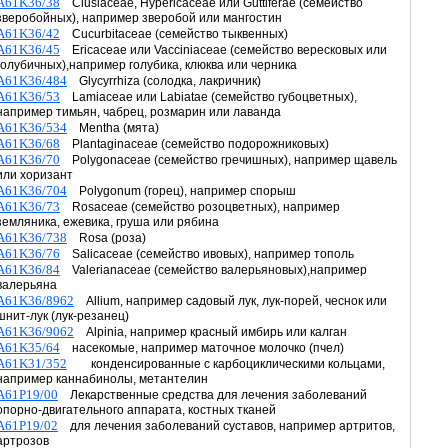
A61K36/38
Clusiaceae, Hypericaceae или Guttiferae (семейство
зверобойных), например зверобой или мангостин
A61K36/42
Cucurbitaceae (семейство тыквенных)
A61K36/45
Ericaceae или Vacciniaceae (семейство вересковых или
голубичных),например голубика, клюква или черника
A61K36/484
Glycyrrhiza (солодка, лакричник)
A61K36/53
Lamiaceae или Labiatae (семейство губоцветных),
например тимьян, чабрец, розмарин или лаванда
A61K36/534
Mentha (мята)
A61K36/68
Plantaginaceae (семейство подорожниковых)
A61K36/70
Polygonaceae (семейство гречишных), например щавель
или хоризант
A61K36/704
Polygonum (горец), например спорыш
A61K36/73
Rosaceae (семейство розоцветных), например
земляника, ежевика, груша или рябина
A61K36/738
Rosa (роза)
A61K36/76
Salicaceae (семейство ивовых), например тополь
A61K36/84
Valerianaceae (семейство валерьяновых),например
валерьяна
A61K36/8962
Allium, например садовый лук, лук-порей, чеснок или
шнит-лук (лук-резанец)
A61K36/9062
Alpinia, например красный имбирь или калган
A61K35/64
насекомые, например маточное молочко (пчел)
A61K31/352
конденсированные с карбоциклическими кольцами,
например каннабинолы, метантелин
A61P19/00
Лекарственные средства для лечения заболеваний
опорно-двигательного аппарата, костных тканей
A61P19/02
для лечения заболеваний суставов, например артритов,
артрозов