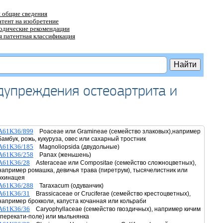
 общие сведения
атент на изобретение
тодические рекомендации
 патентная классификация
дупреждения остеоартрита и
A61K36/899
Poaceae или Gramineae (семейство злаковых),например
бамбук, рожь, кукуруза, овес или сахарный тростник
A61K36/185
Magnoliopsida (двудольные)
A61K36/258
Panax (женьшень)
A61K36/28
Asteraceae или Compositae (семейство сложноцветных),
например ромашка, девичья трава (пиретрум), тысячелистник или
эхинацея
A61K36/288
Taraxacum (одуванчик)
A61K36/31
Brassicaceae or Cruciferae (семейство крестоцветных),
например брокколи, капуста кочанная или кольраби
A61K36/36
Caryophyllaceae (семейство гвоздичных), например кичим
(перекати-поле) или мыльнянка