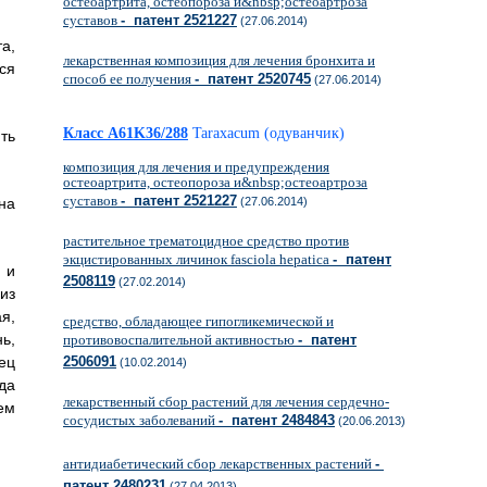
остеоартрита, остеопороза и&nbsp;остеоартроза
суставов
- патент 2521227
(27.06.2014)
а,
лекарственная композиция для лечения бронхита и
ся
способ ее получения
- патент 2520745
(27.06.2014)
Класс A61K36/288
Taraxacum (одуванчик)
ть
композиция для лечения и предупреждения
остеоартрита, остеопороза и&nbsp;остеоартроза
суставов
- патент 2521227
(27.06.2014)
на
растительное трематоцидное средство против
экцистированных личинок fasciola hepatica
- патент
 и
2508119
(27.02.2014)
из
я,
средство, обладающее гипогликемической и
ь,
противовоспалительной активностью
- патент
2506091
ец
(10.02.2014)
да
лекарственный сбор растений для лечения сердечно-
ем
сосудистых заболеваний
- патент 2484843
(20.06.2013)
антидиабетический сбор лекарственных растений
-
патент 2480231
(27.04.2013)