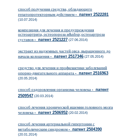
способ получения средства, обладающего
гепатопротекторным действием
- патент 2522281
(10.07.2014)
композиция для лечения и предупреждения
остеоартрита, остеопороза и&nbsp;остеоартроза
суставов
- патент 2521227
(27.06.2014)
экстракт из надземных частей овса, выращенного до
начала колошения
- патент 2517346
(27.05.2014)
средство для лечения и профилактики заболеваний
опорно-двигательного аппарата
- патент 2516963
(20.05.2014)
способ оздоровления организма человека
- патент
2509547
(20.03.2014)
способ лечения хронической ишемии головного мозга
человека
- патент 2506952
(20.02.2014)
способ лечения артериальной гипертонии с
метаболическим синдромом
- патент 2504390
(20.01.2014)