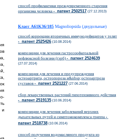
способ профилактики преждевременного старения
организма человека
- патент 2502517
(27.12.2013)
Класс A61K36/185
Magnoliopsida (двудольные)
способ коррекции вторичных иммунодефицитов у телят
- патент 2525426
(10.08.2014)
ия
ов
композиции для лечения гастроэзофагеальной
а,
рефлюксной болезни (гэрб)
- патент 2524639
(27.07.2014)
а,
й,
композиция для лечения и предупреждения
ха,
остеоартрита, остеопороза и&nbsp;остеоартроза
суставов
- патент 2521227
ок
(27.06.2014)
ия
сбор лекарственных растений гипотензивного действия
о-
- патент 2519135
(10.06.2014)
ть
 и
композиции для лечения заболеваний верхних
дыхательных путей и симптомокомплекса гриппа
-
патент 2518738
(10.06.2014)
способ получения водомасляного продукта из
на