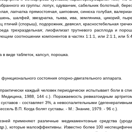
бранного из группы: лопух, одуванчик, сабельник болотный, берез
белая, лапчатка прямостоячая, шиповник, синюха голубая, валериан
шень, шалфей, звездчатка, тыква, ива, земляника, цикорий, пыре
рец птичий (спорыш), подорожник, девясил, красностебельная гречи
ереда трехраздельная; лиофилизат трутневого расплода и порош
ющем соотношении компонентов в частях 1:1:1, или 2:1:1, или 5:4
 в виде таблеток, капсул, порошка.
 функционального состояния опорно-двигательного аппарата.
 практически каждый человек периодически испытывает боли в спи
.: Медицина, 1988, 144 с.). Поражаемость ревматоидным артритом
суставов - составляет 3%, а невоспалительными (дегенеративным
ель В.П. Когда болят суставы. - М.: Знание, 1979. - 96 с.).
зней применяют различные медикаментозные средства (урода
 др.), которые малоэффективны. Известно более 100 неспецифичн