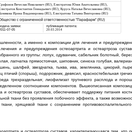
,
,
Трифонов Вячеслав Николаевич (RU)
Елистратова Юлия Анатольевна (RU)
,
,
Елистратов Константин Геннадьевич (RU)
Курусь Наталья Вячеславовна (RU)
,
Хомякова Ирина Владимировна (RU)
Елистратова Татьяна Викторовна (RU)
Общество с ограниченной ответственностью "Парафарм" (RU)
подача заявки:
публикация патента:
2011-07-05
20.03.2014
шленности, а именно к композиции для лечения и предупрежден
 лечения и предупреждения остеоартрита и остеартроза сустав
бранного из группы: лопух, одуванчик, сабельник болотный, берез
белая, лапчатка прямостоячая, шиповник, синюха голубая, валериан
шень, шалфей, звездчатка, тыква, ива, земляника, цикорий, пыре
рец птичий (спорыш), подорожник, девясил, красностебельная гречи
ереда трехраздельная; лиофилизат трутневого расплода и порош
пределенном соотношении компонентов. Вышеописанная композиц
 и остеартроза суставов, обеспечивает поддержку питания костн
льной ткани без проявления побочного эффекта, а также возможнос
 ткани, хрящевой ткани с сохранением противовоспалительного
оартрита и остеартроза суставов, характеризующаяся тем, что о