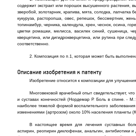
содержит экстракт или порошок высушенного растения, вы
зверобой, золотарник, крапива, мята, солодка, лапчатка 
кукуруза, расторопша, овес, репешок, бессмертник, жень
топинамбур, черника, календула, хрен, чеснок, осина, го
цветки ромашки, мелисса, василек синий, сушеница, ч
кверцетина, или дигидрокверцетина, или рутина при следу
соответственно.
2. Композиция по п.1, которая может быть выполнена
Описание изобретения к патенту
Изобретение относится к композиции для улучшения
Многовековой врачебный опыт свидетельствует, что
и суставах конечностей (Нордемар Р. Боль в спине. - М
наиболее тяжелой формой воспалительного заболевания 
изменениями (артрозом) около 10% населения планеты (Кесс
В настоящее время для лечения суставных боле
аспирин, реопирин диклофенак, анальгин, антибиотики и