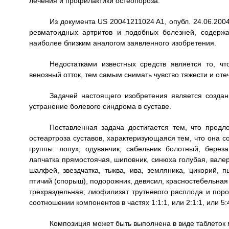
лечения и профилактики остеопороза.
Из документа US 20041211024 A1, опубл. 24.06.200
ревматоидных артритов и подобных болезней, содержа
наиболее близким аналогом заявленного изобретения.
Недостатками известных средств является то, ч
венозный отток, тем самым снимать чувство тяжести и оте
Задачей настоящего изобретения является созда
устранение болевого синдрома в суставе.
Поставленная задача достигается тем, что пред
остеартроза суставов, характеризующаяся тем, что она с
группы: лопух, одуванчик, сабельник болотный, береза
лапчатка прямостоячая, шиповник, синюха голубая, валер
шалфей, звездчатка, тыква, ива, земляника, цикорий, п
птичий (спорыш), подорожник, девясил, красностебельная 
трехраздельная; лиофилизат трутневого расплода и пор
соотношении компонентов в частях 1:1:1, или 2:1:1, или 5:
Композиция может быть выполнена в виде таблеток 