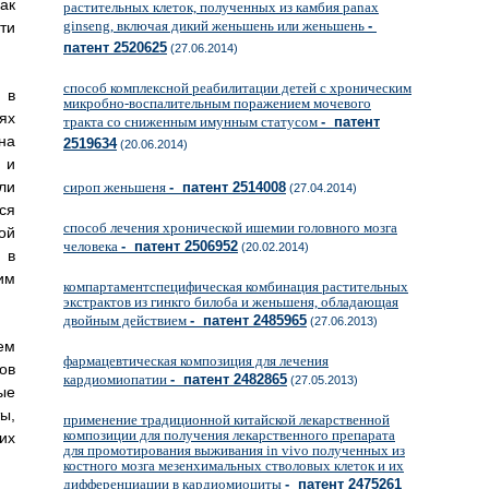
ак
растительных клеток, полученных из камбия panax
ginseng, включая дикий женьшень или женьшень
-
ти
патент 2520625
(27.06.2014)
способ комплексной реабилитации детей с хроническим
 в
микробно-воспалительным поражением мочевого
ях
тракта со сниженным имунным статусом
- патент
на
2519634
(20.06.2014)
 и
ли
сироп женьшеня
- патент 2514008
(27.04.2014)
ся
способ лечения хронической ишемии головного мозга
ой
человека
- патент 2506952
(20.02.2014)
 в
им
компартаментспецифическая комбинация растительных
экстрактов из гинкго билоба и женьшеня, обладающая
двойным действием
- патент 2485965
(27.06.2013)
ем
фармацевтическая композиция для лечения
ов
кардиомиопатии
- патент 2482865
(27.05.2013)
ые
ы,
применение традиционной китайской лекарственной
композиции для получения лекарственного препарата
их
для промотирования выживания in vivo полученных из
костного мозга мезенхимальных стволовых клеток и их
дифференциации в кардиомиоциты
- патент 2475261