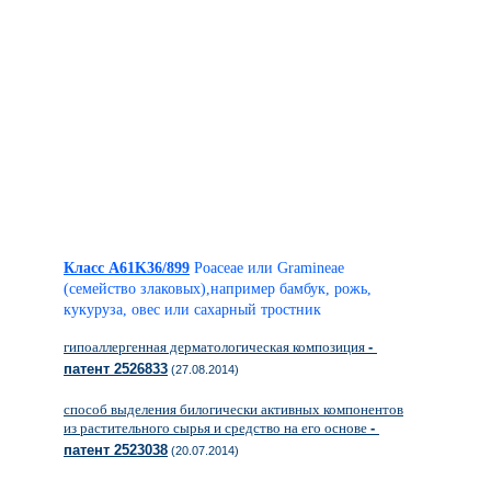
Класс A61K36/899
Poaceae или Gramineae
(семейство злаковых),например бамбук, рожь,
кукуруза, овес или сахарный тростник
гипоаллергенная дерматологическая композиция
-
патент 2526833
(27.08.2014)
способ выделения билогически активных компонентов
из растительного сырья и средство на его основе
-
патент 2523038
(20.07.2014)