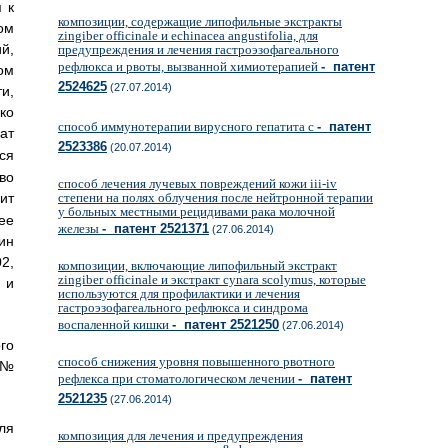
 к
композиции, содержащие липофильные экстракты
ом
zingiber officinale и echinacea angustifolia, для
й,
предупреждения и лечения гастроэзофагеального
рефлюкса и рвоты, вызванной химиотерапией
- патент
ом
2524625
(27.07.2014)
и,
ко
способ иммунотерапии вирусного гепатита с
- патент
ат
2523386
(20.07.2014)
я
о
способ лечения лучевых повреждений кожи iii-iv
т
степени на полях облучения после нейтронной терапии
у больных местными рецидивами рака молочной
е
железы
- патент 2521371
(27.06.2014)
ин
2,
композиции, включающие липофильный экстракт
zingiber officinale и экстракт cynara scolymus, которые
 и
используются для профилактики и лечения
гастроэзофагеального рефлюкса и синдрома
воспаленной кишки
- патент 2521250
(27.06.2014)
го
способ снижения уровня повышенного рвотного
 №
рефлекса при стоматологическом лечении
- патент
2521235
(27.06.2014)
ля
композиция для лечения и предупреждения