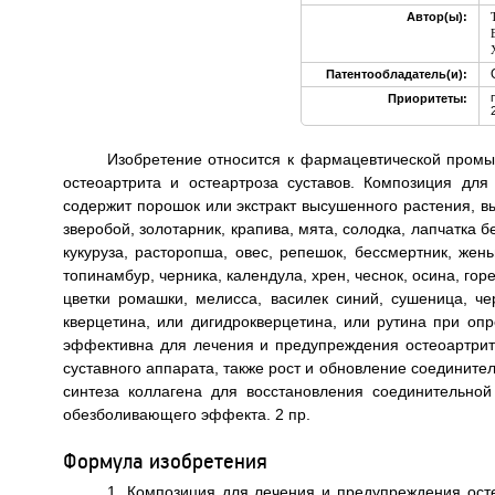
Автор(ы):
Патентообладатель(и):
Приоритеты:
Изобретение относится к фармацевтической промы
остеоартрита и остеартроза суставов. Композиция для
содержит порошок или экстракт высушенного растения, вы
зверобой, золотарник, крапива, мята, солодка, лапчатка 
кукуруза, расторопша, овес, репешок, бессмертник, жень
топинамбур, черника, календула, хрен, чеснок, осина, го
цветки ромашки, мелисса, василек синий, сушеница, ч
кверцетина, или дигидрокверцетина, или рутина при о
эффективна для лечения и предупреждения остеоартрита
суставного аппарата, также рост и обновление соедините
синтеза коллагена для восстановления соединительной
обезболивающего эффекта. 2 пр.
Формула изобретения
1. Композиция для лечения и предупреждения осте