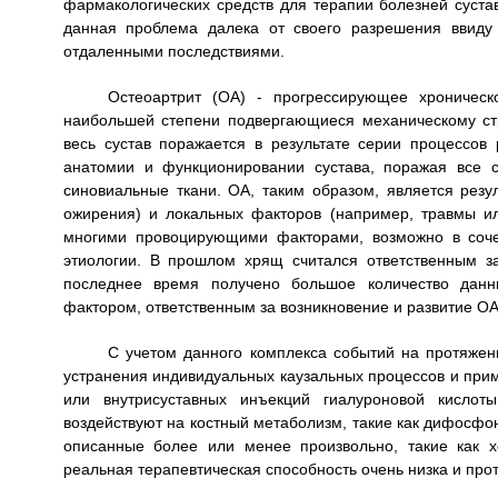
фармакологических средств для терапии болезней сустав
данная проблема далека от своего разрешения ввиду 
отдаленными последствиями.
Остеоартрит (ОА) - прогрессирующее хроническ
наибольшей степени подвергающиеся механическому стр
весь сустав поражается в результате серии процессов
анатомии и функционировании сустава, поражая все с
синовиальные ткани. ОА, таким образом, является резу
ожирения) и локальных факторов (например, травмы ил
многими провоцирующими факторами, возможно в соче
этиологии. В прошлом хрящ считался ответственным 
последнее время получено большое количество данны
фактором, ответственным за возникновение и развитие ОА
С учетом данного комплекса событий на протяжен
устранения индивидуальных каузальных процессов и при
или внутрисуставных инъекций гиалуроновой кислот
воздействуют на костный метаболизм, такие как дифосф
описанные более или менее произвольно, такие как хо
реальная терапевтическая способность очень низка и про