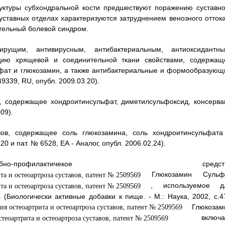
уктуры субхондральной кости предшествуют поражению суставно
ставных отделах характеризуются затруднением венозного оттока
тельный болевой синдром.
рущим, антивирусным, антибактериальным, антиоксидантны
ию хрящевой и соединительной ткани свойствами, содержащ
ьфат и глюкозамин, а также антибактериальные и формообразующ
339, RU, опубл. 2009.03.20).
, содержащее хондроитинсульфат, диметилсульфоксид, консерван
09).
вов, содержащее соль глюкозамина, соль хондроитинсульфата
0 и пат. № 6528, ЕА - Аналог, опубл. 2006.02.24).
профилактичекое средств
Глюкозамин Сульф
, используемое д
(Биологически активные добавки к пище. - М.: Наука, 2002, с.47
Глюкозам
включае