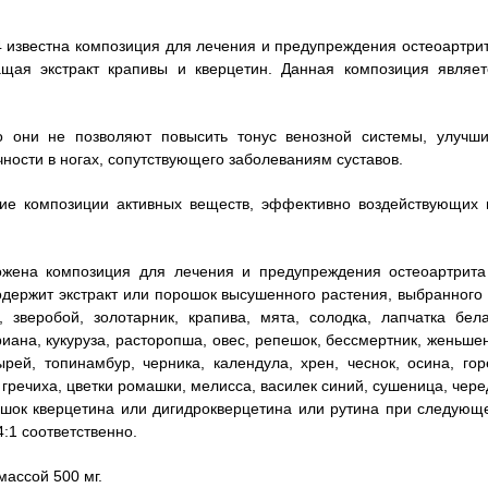
4 известна композиция для лечения и предупреждения остеоартрит
щая экстракт крапивы и кверцетин. Данная композиция являет
то они не позволяют повысить тонус венозной системы, улучши
чности в ногах, сопутствующего заболеваниям суставов.
ние композиции активных веществ, эффективно воздействующих 
ложена композиция для лечения и предупреждения остеоартрита
одержит экстракт или порошок высушенного растения, выбранного 
, зверобой, золотарник, крапива, мята, солодка, лапчатка бела
иана, кукуруза, расторопша, овес, репешок, бессмертник, женьшен
ырей, топинамбур, черника, календула, хрен, чеснок, осина, гор
гречиха, цветки ромашки, мелисса, василек синий, сушеница, чере
ошок кверцетина или дигидрокверцетина или рутина при следующ
4:1 соответственно.
массой 500 мг.