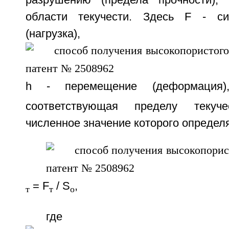
разрушению (предела прочности),
области текучести. Здесь F - си
(нагрузка),
h - перемещение (деформация
соответствующая пределу текуч
численное значение которого определ
= F
/ S
,
т
т
о
где