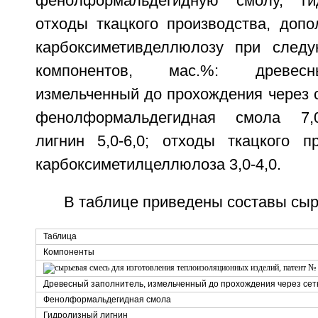
фенолформальдегидную смолу, ги
отходы ткацкого производства, допо
карбоксиметивделлюлозу при след
компонентов, мас.%: древесн
измельченный до прохождения через се
фенолформальдегидная смола 7,0
лигнин 5,0-6,0; отходы ткацкого пр
карбоксиметилцеллюлоза 3,0-4,0.
В таблице приведены составы сыр
Таблица
Компоненты
Древесный заполнитель, измельченный до прохождения через сет
Фенолформальдегидная смола
Гидролизный лигнин