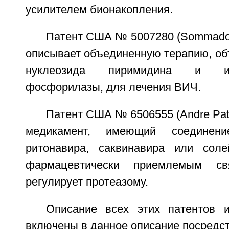
усилителем бионакопления.
Патент США № 5007280 (Sommadossi
описывает объединенную терапию, о
нуклеозида пиримидина и ин
фосфорилазы, для лечения ВИЧ.
Патент США № 6506555 (Andre Patri
медикамент, имеющий соединен
ритонавира, саквинавира или сол
фармацевтически приемлемым св
регулирует протеазому.
Описание всех этих патентов 
включены в данное описание посредс