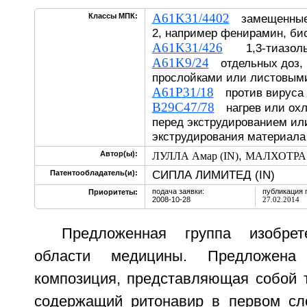
A61K31/4402
Классы МПК:
замещенные 
2, например фенирамин, би
A61K31/426
1,3-тиазол
A61K9/24
отдельных доз, 
прослойками или листовым
A61P31/18
против вируса
B29C47/78
нагрев или охл
перед экструдированием ил
экструдирования материала
,
Автор(ы):
ЛУЛЛА Амар (IN)
МАЛХОТРА Д
СИПЛА ЛИМИТЕД (IN)
Патентообладатель(и):
подача заявки:
публикация 
Приоритеты:
2008-10-28
27.02.2014
Предложенная группа изобрет
области медицины. Предложена 
композиция, представляющая собой т
содержащий ритонавир в первом сл