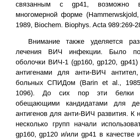
связанным с gp41, возможно 
многомерной форме (Hammerwskjold, 
1989, Biochem. Biophys. Acta 989:269-2
Внимание также уделяется ра
лечения ВИЧ инфекции. Было пок
оболочки ВИЧ-1 (gp160, gp120, gp41
антигенами для анти-ВИЧ антител,
больных СПИДом (Barin et al., 1985
1096). До сих пор эти белки 
обещающими кандидатами для дей
антигенов для анти-ВИЧ развития. К
несколько групп начали использова
gp160, gp120 и/или gp41 в качестве