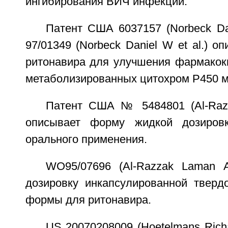
ингибирования ВИЧ инфекции.
Патент США 6037157 (Norbeck Da
97/01349 (Norbeck Daniel W et al.) о
ритонавира для улучшения фармакоки
метаболизированных цитохром Р450 м
Патент США № 5484801 (Al-Razz
описывает форму жидкой дозиров
орального применения.
WO95/07696 (Al-Razzak Laman A
дозировку инкапсулированной тверд
формы для ритонавира.
US 20070208009 (Hoetelmans Richa