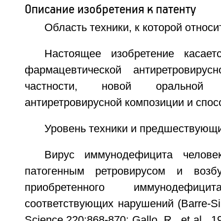
Описание изобретения к патенту
Область техники, к которой относи
Настоящее изобретение касает
фармацевтической антиретровирус
частности, новой оральной ф
антиретровирусной композиции и спос
Уровень техники и предшествующи
Вирус иммунодефицита челове
патогенным ретровирусом и возб
приобретенного иммунодеф
соответствующих нарушений (Barre-Sino
Science 220:868-870; Gallo, R., et al., 