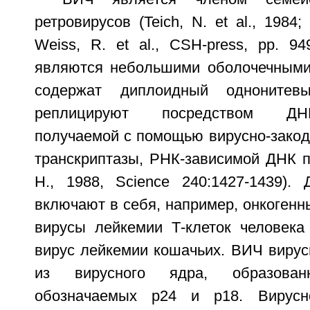
ретровирусов (Teich, N. et al., 1984
Weiss, R. et al., CSH-press, pp. 94
являются небольшими оболочечными
содержат диплоидный одноните
реплицируют посредством ДН
получаемой с помощью вирусно-закод
транскриптазы, РНК-зависимой ДНК п
H., 1988, Science 240:1427-1439). 
включают в себя, например, онкогенны
вирусы лейкемии Т-клеток человека (В
вирус лейкемии кошачьих. ВИЧ вирус
из вирусного ядра, образован
обозначаемых р24 и р18. Вирусн