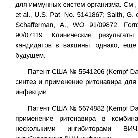
для иммунных систем организма. См., н
et al., U.S. Pat. No. 5141867; Saith, G. 
Schafferman, A., WO 91/09872; For
90/07119. Клинические результаты
кандидатов в вакцины, однако, еще
будущем.
Патент США № 5541206 (Kempf Dale
синтез и применение ритонавира для
инфекции.
Патент США № 5674882 (Kempf Dale
применение ритонавира в комбин
несколькими ингибиторами В