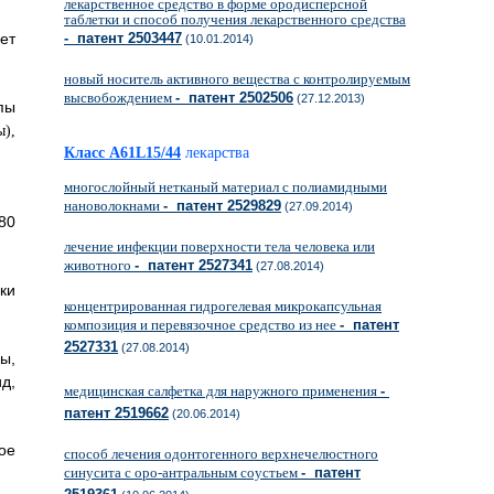
лекарственное средство в форме ородисперсной
таблетки и способ получения лекарственного средства
ет
- патент 2503447
(10.01.2014)
новый носитель активного вещества с контролируемым
высвобождением
- патент 2502506
(27.12.2013)
пы
Класс A61L15/44
лекарства
многослойный нетканый материал с полиамидными
нановолокнами
- патент 2529829
(27.09.2014)
80
лечение инфекции поверхности тела человека или
животного
- патент 2527341
(27.08.2014)
ки
концентрированная гидрогелевая микрокапсульная
композиция и перевязочное средство из нее
- патент
2527331
(27.08.2014)
ы,
д,
медицинская салфетка для наружного применения
-
патент 2519662
(20.06.2014)
ое
способ лечения одонтогенного верхнечелюстного
синусита с оро-антральным соустьем
- патент