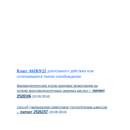
Класс A61K9/22
длительного действия или
отличающиеся типом освобождения
фармацевтические и/или пищевые композиции на
основе короткоцепочечных жирных кислот
- патент
2528106
(10.09.2014)
способ уменьшения симптомов употребления алкоголя
- патент 2526157
(20.08.2014)