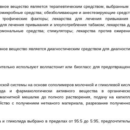
тивное вещество является терапевтическим средством, выбранным 
омикробные средства; обезболивающие и анестезирующие средст
а; трофические факторы; лекарства для лечения привыкания
для лечения привыкания и злоупотребления табаком; лекарства д
рмональные средства; стимуляторы; лекарства против ожирени
ивное вещество является диагностическим средством для диагности
нительно используют волластонит или биогласс для предотвращен
ской системы на основе сополимеров молочной и гликолевой кисло
ида и фармакологически активного вещества в органическ
 магнитной мешалке до полного растворения, подачу на капилл
йство с получением нетканого материала, разрезание полученно
а и гликолида выбрано в пределах от 95:5 до 5:95, предпочтитель