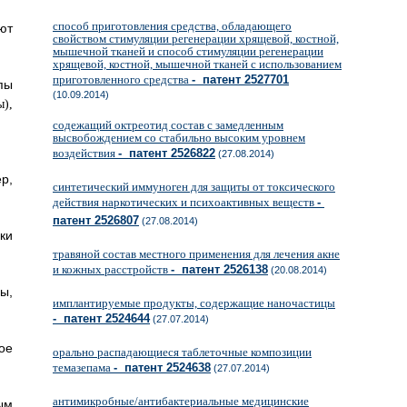
способ приготовления средства, обладающего
ют
свойством стимуляции регенерации хрящевой, костной,
мышечной тканей и способ стимуляции регенерации
хрящевой, костной, мышечной тканей с использованием
приготовленного средства
- патент 2527701
пы
(10.09.2014)
содежащий октреотид состав с замедленным
высвобождением со стабильно высоким уровнем
воздействия
- патент 2526822
(27.08.2014)
р,
синтетический иммуноген для защиты от токсического
действия наркотических и психоактивных веществ
-
патент 2526807
(27.08.2014)
ки
травяной состав местного применения для лечения акне
и кожных расстройств
- патент 2526138
(20.08.2014)
ы,
имплантируемые продукты, содержащие наночастицы
- патент 2524644
(27.07.2014)
ое
орально распадающиеся таблеточные композиции
темазепама
- патент 2524638
(27.07.2014)
антимикробные/антибактериальные медицинские
ым