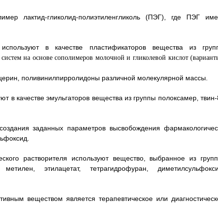
имер лактид-гликолид-полиэтиленгликоль (ПЭГ), где ПЭГ име
используют в качестве пластификаторов вещества из груп
ицерин, поливинилпирролидоны различной молекулярной массы.
уют в качестве эмульгаторов вещества из группы полоксамер, твин-
 создания заданных параметров высвобождения фармакологичес
льфоксид.
еского растворителя используют вещество, выбранное из групп
етилен, этилацетат, тетрагидрофуран, диметилсульфокси
ктивным веществом является терапевтическое или диагностическ