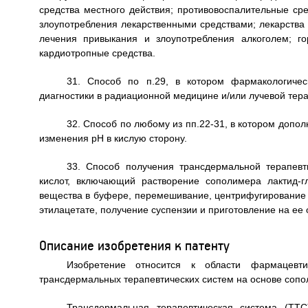
средства местного действия; противовоспалительные ср
злоупотребления лекарственными средствами; лекарства 
лечения привыкания и злоупотребления алкоголем; го
кардиотропные средства.
31. Способ по п.29, в котором фармакологичес
диагностики в радиационной медицине и/или лучевой тера
32. Способ по любому из пп.22-31, в котором допо
изменения рН в кислую сторону.
33. Способ получения трансдермальной терапев
кислот, включающий растворение сополимера лактид-г
вещества в буфере, перемешивание, центрифугирование 
этилацетате, получение суспензии и приготовление на ее 
Описание изобретения к патенту
Изобретение относится к области фармацевт
трансдермальных терапевтических систем на основе сопо
Трансдермальная терапевтическая система (ТТ