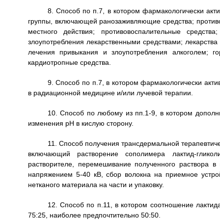
8. Способ по п.7, в котором фармакологически ак
группы, включающей ранозаживляющие средства; против
местного действия; противовоспалительные средств
злоупотребления лекарственными средствами; лекарства 
лечения привыкания и злоупотребления алкоголем; го
кардиотропные средства.
9. Способ по п.7, в котором фармакологически акт
в радиационной медицине и/или лучевой терапии.
10. Способ по любому из пп.1-9, в котором допол
изменения рН в кислую сторону.
11. Способ получения трансдермальной терапевтиче
включающий растворение сополимера лактид-гликол
растворителе, перемешивание полученного раствора в
напряжением 5-40 кВ, сбор волокна на приемное устро
нетканого материала на части и упаковку.
12. Способ по п.11, в котором соотношение лактид
75:25, наиболее предпочтительно 50:50.