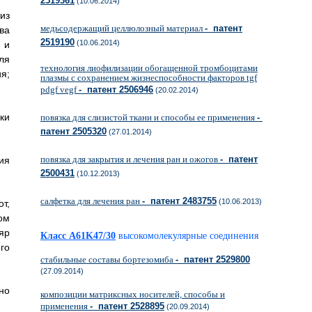
2519361
(10.06.2014)
из
медьсодержащий целлюлозный материал
- патент
ва
2519190
(10.06.2014)
 и
ля
технология лиофилизации обогащенной тромбоцитами
я;
плазмы с сохранением жизнеспособности факторов tgf
pdgf vegf
- патент 2506946
(20.02.2014)
ки
повязка для слизистой ткани и способы ее применения
-
патент 2505320
(27.01.2014)
повязка для закрытия и лечения ран и ожогов
- патент
ия
2500431
(10.12.2013)
салфетка для лечения ран
- патент 2483755
(10.06.2013)
т,
ом
яр
Класс A61K47/30
высокомолекулярные соединения
го
стабильные составы бортезомиба
- патент 2529800
(27.09.2014)
но
композиции матриксных носителей, способы и
применения
- патент 2528895
(20.09.2014)