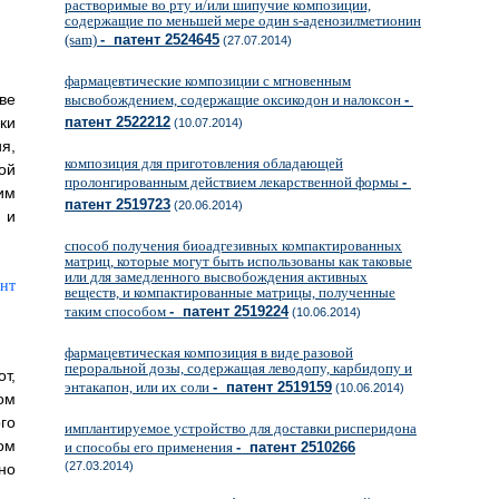
растворимые во рту и/или шипучие композиции,
содержащие по меньшей мере один s-аденозилметионин
(sam)
- патент 2524645
(27.07.2014)
фармацевтические композиции с мгновенным
ве
высвобождением, содержащие оксикодон и налоксон
-
ки
патент 2522212
(10.07.2014)
я,
композиция для приготовления обладающей
ой
пролонгированным действием лекарственной формы
-
им
патент 2519723
(20.06.2014)
 и
способ получения биоадгезивных компактированных
матриц, которые могут быть использованы как таковые
или для замедленного высвобождения активных
веществ, и компактированные матрицы, полученные
таким способом
- патент 2519224
(10.06.2014)
фармацевтическая композиция в виде разовой
пероральной дозы, содержащая леводопу, карбидопу и
т,
энтакапон, или их соли
- патент 2519159
(10.06.2014)
ом
го
имплантируемое устройство для доставки рисперидона
ом
и способы его применения
- патент 2510266
(27.03.2014)
но