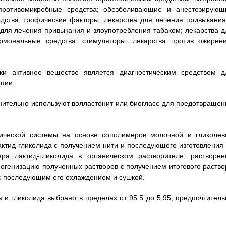
противомикробные средства; обезболивающие и анестезирующ
едства; трофические факторы; лекарства для лечения привыкания
для лечения привыкания и злоупотребления табаком; лекарства д
рмональные средства; стимуляторы; лекарства против ожирени
ки активное вещество является диагностическим средством д
пии.
лнительно используют волластонит или биогласс для предотвращен
тической системы на основе сополимеров молочной и гликолев
ктид-гликолида с получением нити и последующего изготовления 
ра лактид-гликолида в органическом растворителе, растворен
огенизацию полученных растворов с получением итогового раство
 с последующим его охлаждением и сушкой.
а и гликолида выбрано в пределах от 95:5 до 5:95, предпочтитель