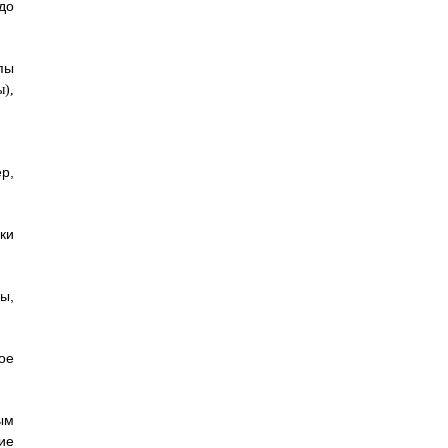
до
пы
р,
ки
ы,
ое
ым
ие