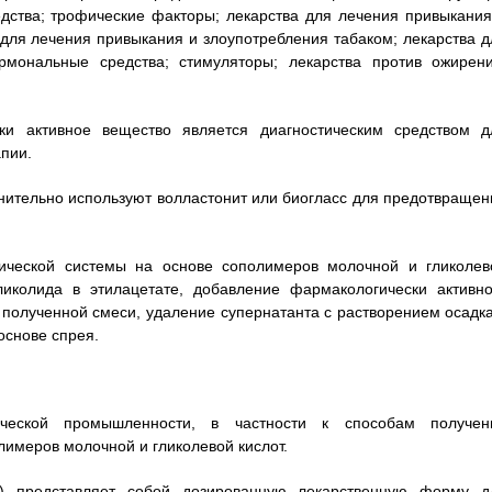
едства; трофические факторы; лекарства для лечения привыкания
для лечения привыкания и злоупотребления табаком; лекарства д
рмональные средства; стимуляторы; лекарства против ожирени
ки активное вещество является диагностическим средством д
пии.
лнительно используют волластонит или биогласс для предотвращен
тической системы на основе сополимеров молочной и гликолев
ликолида в этилацетате, добавление фармакологически активно
полученной смеси, удаление супернатанта с растворением осадка
основе спрея.
ической промышленности, в частности к способам получен
лимеров молочной и гликолевой кислот.
С) представляет собой дозированную лекарственную форму д