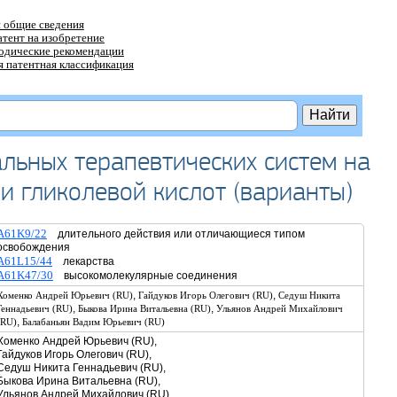
 общие сведения
атент на изобретение
тодические рекомендации
 патентная классификация
льных терапевтических систем на
и гликолевой кислот (варианты)
A61K9/22
длительного действия или отличающиеся типом
освобождения
A61L15/44
лекарства
A61K47/30
высокомолекулярные соединения
,
,
Хоменко Андрей Юрьевич (RU)
Гайдуков Игорь Олегович (RU)
Седуш Никита
,
,
Геннадьевич (RU)
Быкова Ирина Витальевна (RU)
Ульянов Андрей Михайлович
,
(RU)
Балабаньян Вадим Юрьевич (RU)
Хоменко Андрей Юрьевич (RU),
Гайдуков Игорь Олегович (RU),
Седуш Никита Геннадьевич (RU),
Быкова Ирина Витальевна (RU),
Ульянов Андрей Михайлович (RU),