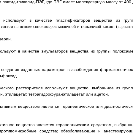
р лактид-гликолид-ПЭГ, где ПЭГ имеет молекулярную массу от 400 
 используют в качестве пластификаторов вещества из груп
церин.
ользуют в качестве эмульгаторов вещества из группы полоксаме
я создания заданных параметров высвобождения фармакологичес
льфоксид.
ческого растворителя используют вещество, выбранное из групп
 этилацетат, тетрагидрофуранэтилацетат или ацетон.
активным веществом является терапевтическое или диагностическ
активное вещество является терапевтическим средством, выбранн
противомикробные средства; обезболивающие и анестезирующ