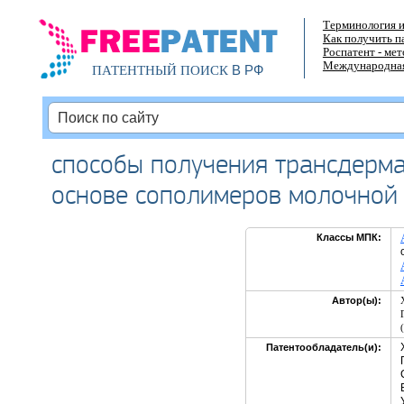
Терминология и
Как получить п
Роспатент - ме
Международная
В РФ
ПАТЕНТНЫЙ ПОИСК
способы получения трансдерма
основе сополимеров молочной 
Классы МПК:
Автор(ы):
Патентообладатель(и):