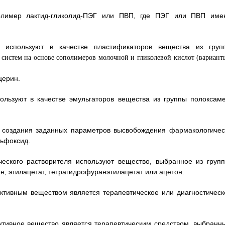
полимер лактид-гликолид-ПЭГ или ПВП, где ПЭГ или ПВП име
 используют в качестве пластификаторов вещества из груп
церин.
ользуют в качестве эмульгаторов вещества из группы полоксаме
я создания заданных параметров высвобождения фармакологичес
льфоксид.
ческого растворителя используют вещество, выбранное из групп
 этилацетат, тетрагидрофуранэтилацетат или ацетон.
активным веществом является терапевтическое или диагностическ
активное вещество является терапевтическим средством, выбранн