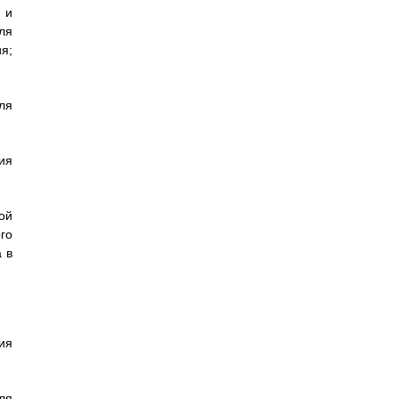
 и
ля
я;
ля
ия
ой
го
 в
ия
ля