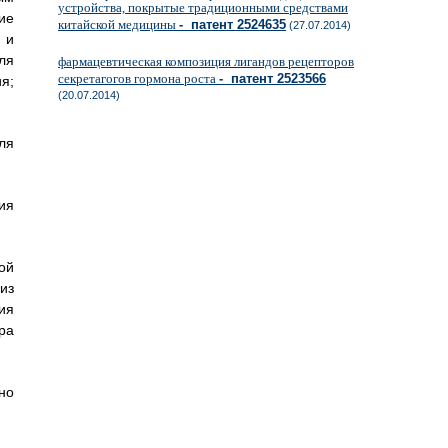
устройства, покрытые традиционными средствами
ие
китайской медицины
- патент 2524635
(27.07.2014)
 и
ля
фармацевтическая композиция лигандов рецепторов
секретагогов гормона роста
- патент 2523566
я;
(20.07.2014)
ля
ия
ой
из
ия
ра
но