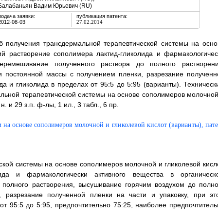
Балабаньян Вадим Юрьевич (RU)
подача заявки:
публикация патента:
2012-08-03
27.02.2014
б получения трансдермальной терапевтической системы на осно
ий растворение сополимера лактид-гликолида и фармакологичес
перемешивание полученного раствора до полного растворени
и постоянной массы с получением пленки, разрезание полученн
да и гликолида в пределах от 95:5 до 5:95 (варианты). Техническ
альной терапевтической системы на основе сополимеров молочной
и 29 з.п. ф-лы, 1 ил., 3 табл., 6 пр.
ской системы на основе сополимеров молочной и гликолевой кисло
ида и фармакологически активного вещества в органическ
 полного растворения, высушивание горячим воздухом до полно
 разрезание полученной пленки на части и упаковку, при эт
т 95:5 до 5:95, предпочтительно 75:25, наиболее предпочтитель