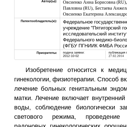
Автор(ы):
Овсиенко Анна Борисовна (RU)
,
Павловна (RU)
Бестаева Анжел
Овсиенко Екатерина Александр
Федеральное государственн
Патентообладатель(и):
учреждение "Пятигорский го
исследовательский институ
Федерального медико-биолог
(ФГБУ ПГНИИК ФМБА Росси
подача заявки:
публикация 
Приоритеты:
2012-10-02
27.02.2014
Изобретение относится к меди
гинекологии, физиотерапии. Способ в
лечение больных генитальным эндо
матки. Лечение включает внутренний
воды, соблюдение биологически за
светового режима, проведение
радоновых гинекологических ороше