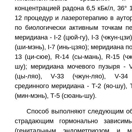
концентрацией радона 6,5 кБк/л, 36° 1
12 процедур и лазеротерапию в ауто
по биологически активным точкам пе
меридиана - I-2 (цюй-гу), I-3 (чжун-цзи),
(ши-мэнь), I-7 (инь-цзяо); меридиана по
13 (ци-сюе), R-14 (сы-мань), R-15 (чж
шу); меридиана мочевого пузыря - V
(цы-ляо), V-33 (чжун-ляо), V-34 
срединного меридиана - Т-2 (яо-шу), Т
(мин-мэнь), Т-5 (сюань-шу).
Способ выполняют следующим об
страдающим гормонально зависим
(генитальным эндометриозом и м