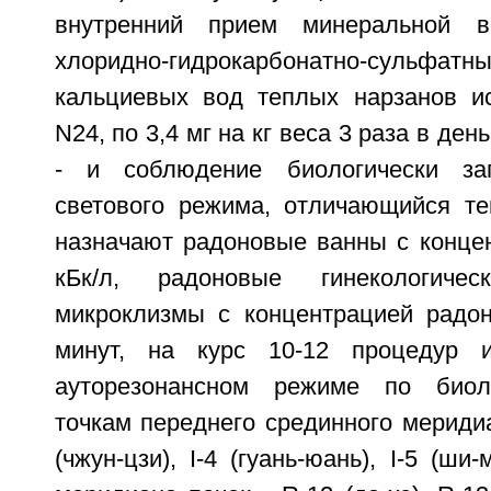
внутренний прием минеральной в
хлоридно-гидрокарбонатно-суль
кальциевых вод теплых нарзанов и
N24, по 3,4 мг на кг веса 3 раза в ден
- и соблюдение биологически зап
светового режима, отличающийся те
назначают радоновые ванны с концен
кБк/л, радоновые гинекологич
микроклизмы с концентрацией радона
минут, на курс 10-12 процедур 
ауторезонансном режиме по биол
точкам переднего срединного меридиана
(чжун-цзи), I-4 (гуань-юань), I-5 (ши-м