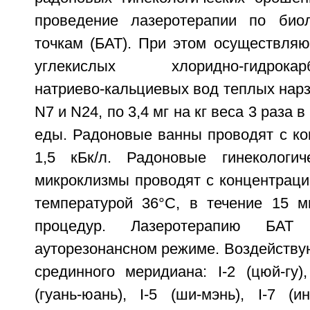
проведение лазеротерапии по биол
точкам (БАТ). При этом осуществляю
углекислых хлоридно-гидрокарбо
натриево-кальциевых вод теплых нарз
N7 и N24, по 3,4 мг на кг веса 3 раза в
еды. Радоновые ванны проводят с ко
1,5 кБк/л. Радоновые гинекологи
микроклизмы проводят с концентрацие
температурой 36°С, в течение 15 ми
процедур. Лазеротерапию БАТ
ауторезонансном режиме. Воздейству
срединного меридиана: I-2 (цюй-гу), 
(гуань-юань), I-5 (ши-мэнь), I-7 (и