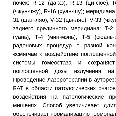
почек: R-12 (да-хэ), R-13 (ци-сюе), 
(чжун-чжу), R-16 (хуан-шу); меридиана
31 (шан-ляо), V-32 (цы-ляо), V-33 (чжун
заднего срединного меридиана: Т-2 (
гуань), Т-4 (мин-мэнь), Т-5 (сюань
радоновых процедур с разной кон
«смягчает» воздействие поглощенной
системы гомеостаза и сохраняе
поглощенной дозы излучения на
Проведение лазеротерапии в ауторез
БАТ в области патологических очаго
воздействия на патологические пр
мишенях. Способ увеличивает длит
обеспечивает нормализацию гормонал