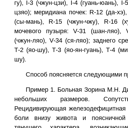
гу), I-3 (чжун-цзи), I-4 (гуань-юань), I-
цзяо); меридиана почек: R-12 (да-хэ),
(сы-мань), R-15 (чжун-чжу), R-16 (
мочевого пузыря: V-31 (шан-ляо), V
(чжун-ляо), V-34 (ся-ляо); заднего с
Т-2 (яо-шу), Т-3 (яо-ян-гуань), Т-4 (м
шу).
Способ поясняется следующими п
Пример 1. Больная Зорина М.Н. Д
небольших размеров. Сопутст
Рецидивирующая железодефицитная 
боли внизу живота и поясничной
тянущего характера, возникающ