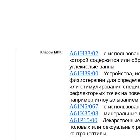
A61H33/02
Классы МПК:
с использовани
которой содержится или обр
углекислые ванны
A61H39/00
Устройства, ис
физиотерапии для определ
или стимулирования специ
рефлекторных точек на пове
например иглоукалыванием
A61N5/067
с использовани
A61K35/08
минеральные 
A61P15/00
Лекарственные 
половых или сексуальных р
контрацептивы