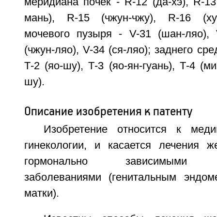
меридиана почек - R-12 (да-хэ), R-13
мань), R-15 (чжун-чжу), R-16 (ху
мочевого пузыря - V-31 (шан-ляо), 
(чжун-ляо), V-34 (ся-ляо); заднего ср
Т-2 (яо-шу), Т-3 (яо-ян-гуань), Т-4 (м
шу).
Описание изобретения к патенту
Изобретение относится к мед
гинекологии, и касается лечения 
гормонально зависимыми гин
заболеваниями (генитальным эндом
матки).