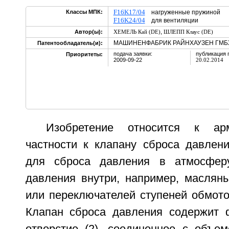
F16K17/04
Классы МПК:
нагруженные пружиной
F16K24/04
для вентиляции
,
Автор(ы):
ХЕМЕЛЬ Кай (DE)
ШЛЕПП Клаус (DE)
МАШИНЕНФАБРИК РАЙНХАУЗЕН ГМБХ
Патентообладатель(и):
подача заявки:
публикация 
Приоритеты:
2009-09-22
20.02.2014
Изобретение относится к арм
частности к клапану сброса давлени
для сброса давления в атмосфер
давления внутри, например, маслян
или переключателей ступеней обмото
Клапан сброса давления содержит ф