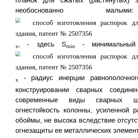
планок для сжатых (растянутых) э
необоснованно мал
, - здесь S
- минимальный 
х
min
- радиус инерции равнополочного
х
конструировании сварных соедин
современные виды сварных шв
огнестойкость колонны, усиленной р
обоймы, не высока вследствие отсутс
огнезащиты ее металлических элемент