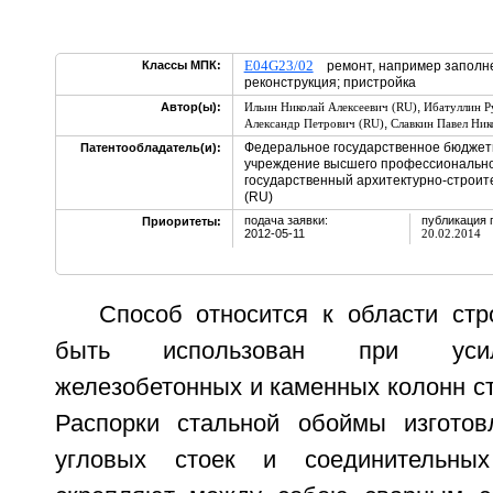
E04G23/02
Классы МПК:
ремонт, например заполне
реконструкция; пристройка
,
Автор(ы):
Ильин Николай Алексеевич (RU)
Ибатуллин Р
,
Александр Петрович (RU)
Славкин Павел Ник
Федеральное государственное бюджет
Патентообладатель(и):
учреждение высшего профессионально
государственный архитектурно-строит
(RU)
подача заявки:
публикация 
Приоритеты:
2012-05-11
20.02.2014
Способ относится к области стр
быть использован при усил
железобетонных и каменных колонн с
Распорки стальной обоймы изгото
угловых стоек и соединительных