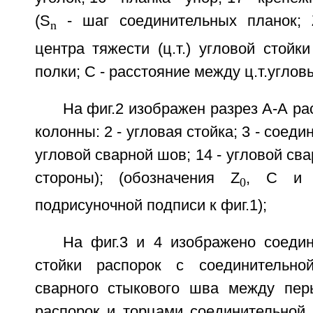
(S
- шаг соединительных планок; 
n
центра тяжести (ц.т.) угловой стойк
полки; С - расстояние между ц.т.углов
На фиг.2 изображен разрез А-А ра
колонны: 2 - угловая стойка; 3 - соеди
угловой сварной шов; 14 - угловой св
стороны); (обозначения Z
, С и 
0
подрисуночной подписи к фиг.1);
На фиг.3 и 4 изображено соедин
стойки распорок с соединительн
сварного стыкового шва между пер
распорок и торцами соединительной 