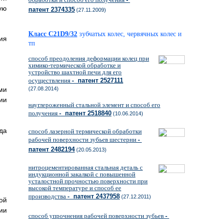
ую
патент 2374335
(27.11.2009)
Класс C21D9/32
зубчатых колес, червячных колес и
ия
тп
способ преодоления деформации колец при
химико-термической обработке и
устройство шахтной печи для его
осуществления
- патент 2527111
ми
(27.08.2014)
ии
науглероженный стальной элемент и способ его
получения
- патент 2518840
(10.06.2014)
да
способ лазерной термической обработки
рабочей поверхности зубьев шестерни
-
патент 2482194
(20.05.2013)
нитроцементированная стальная деталь с
индукционной закалкой с повышенной
усталостной прочностью поверхности при
высокой температуре и способ ее
производства
- патент 2437958
(27.12.2011)
ой
ии
способ упрочнения рабочей поверхности зубьев
-