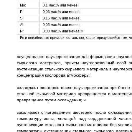
Мо:
0,1 мас.% или менее;
Р:
0,03 мас.% или менее;
S:
0,15 мас.% или менее;
Al:
0,05 мас.% или менее;
N:
0,03 мас.% или менее; и
Fe и неизбежные примеси: остальное, характеризующийся тем, чт
осуществляют науглероживание для формования науглеро
сырьевого материала, причем науглероженный слой о
аустенизации стального сырьевого материала в науглер
концентрация кислорода атмосферы;
охлаждают шестерню после науглероживания при более н
стальной сырьевой материал превращается в мартенсит
превращение путем охлаждения; и
закаливают с нагреванием шестерню после охлаждения 
температуру зоны, лежащей над сердцевинной частью
аустенизации стального сырьевого материала без увели
температуры аустенизации стального сырьевого матери