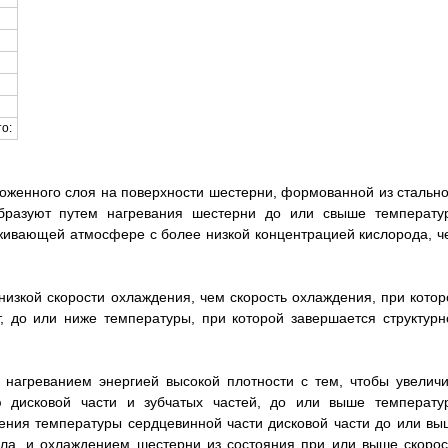
о:
женного слоя на поверхности шестерни, формованной из стально
бразуют путем нагревания шестерни до или свыше температу
оживающей атмосфере с более низкой концентрацией кислорода, ч
изкой скорости охлаждения, чем скорость охлаждения, при котор
, до или ниже температуры, при которой завершается структурн
нагреванием энергией высокой плотности с тем, чтобы увеличи
 дисковой части и зубчатых частей, до или выше температу
чения температуры сердцевинной части дисковой части до или вы
ала, и охлаждением шестерни из состояния при или выше скорос