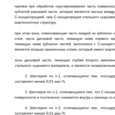
причем при обработке науглероживания часть поверхност
зубчатой корневой части, которая является частью межд
С-концентрацией, чем С-концентрация стального сырьево
мартенситную структуру,
при этом зона, охватывающая часть каждой из зубчатых ч
слоя, часть дисковой части, лежащую ниже первого зак
лежащую ниже зубчатых частей, выполнена с С-концент
является вторым закаленным слоем, который имеет мартен
зона дисковой части, лежащая глубже второго закален
стального сырьевого материала, и является незакаленны
2. Шестерня по п.1, отличающаяся тем, что
соде
составляет менее 0,01 мас.%.
3. Шестерня по п.1, отличающаяся тем, что С-конце
поверхности и постепенно снижается внутрь к границе со
4. Шестерня по п.3, отличающаяся тем, что
соде
составляет менее 0,01 мас.%.