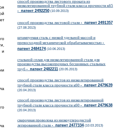
способ производства листового проката из
низколегированной трубной стали класса прочности к65
оя
- патент 2492250
(10.09.2013)
ой
ет
способ производства листовой стали
- патент 2491357
(27.08.2013)
штампуемая сталь с низкой удельной массой и
го
превосходной механической обрабатываемостью
-
и,
патент 2484174
(10.06.2013)
 и
стальной сплав для низколегированной стали для
производства высокопрочных бесшовных стальных
труб
- патент 2482211
(20.05.2013)
ии
способ производства листов из низколегированной
трубной стали класса прочности к60
- патент 2479639
ла
(20.04.2013)
способ производства листов из низколегированной
трубной стали класса прочности к60
- патент 2479638
го
(20.04.2013)
сварочная проволока из низкоуглеродистой
легированной стали
- патент 2477334
ла
(10.03.2013)