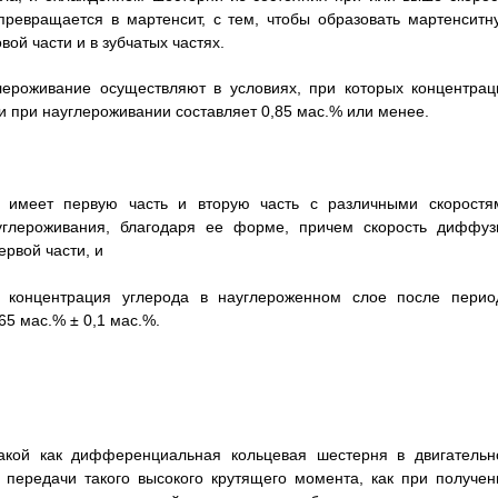
превращается в мартенсит, с тем, чтобы образовать мартенситн
ой части и в зубчатых частях.
лероживание осуществляют в условиях, при которых концентрац
 при науглероживании составляет 0,85 мас.% или менее.
, имеет первую часть и вторую часть с различными скоростя
углероживания, благодаря ее форме, причем скорость диффуз
ервой части, и
х концентрация углерода в науглероженном слое после перио
5 мас.% ± 0,1 мас.%.
такой как дифференциальная кольцевая шестерня в двигательн
 передачи такого высокого крутящего момента, как при получен