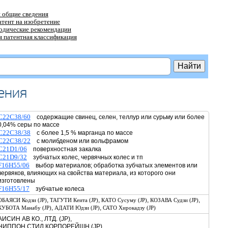
 общие сведения
атент на изобретение
тодические рекомендации
 патентная классификация
ения
C22C38/60
содержащие свинец, селен, теллур или сурьму или более
0,04% серы по массе
C22C38/38
с более 1,5 % марганца по массе
C22C38/22
с молибденом или вольфрамом
C21D1/06
поверхностная закалка
C21D9/32
зубчатых колес, червячных колес и тп
F16H55/06
выбор материалов; обработка зубчатых элементов или
червяков, влияющих на свойства материала, из которого они
изготовлены
F16H55/17
зубчатые колеса
,
,
,
,
ОБАЯСИ Кодзи (JP)
ТАГУТИ Кеита (JP)
КАТО Сусуму (JP)
КОЗАВА Судзи (JP)
,
,
КУБОТА Манабу (JP)
АДАТИ Юдзи (JP)
САТО Хирокадзу (JP)
АИСИН АВ КО., ЛТД. (JP),
НИППОН СТИЛ КОРПОРЕЙШН (JP)