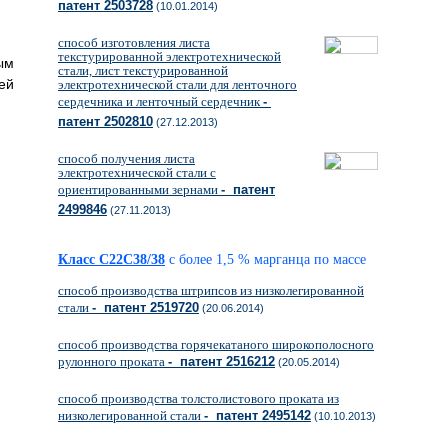
патент 2503728
(10.01.2014)
способ изготовления листа
текстурированной электротехнической
ым
стали, лист текстурированной
ей
электротехнической стали для ленточного
сердечника и ленточный сердечник
-
патент 2502810
(27.12.2013)
способ получения листа
электротехнической стали с
ориентированными зернами
- патент
2499846
(27.11.2013)
Класс C22C38/38
с более 1,5 % марганца по массе
способ производства штрипсов из низколегированной
стали
- патент 2519720
(20.06.2014)
способ производства горячекатаного широкополосного
рулонного проката
- патент 2516212
(20.05.2014)
способ производства толстолистового проката из
низколегированной стали
- патент 2495142
(10.10.2013)