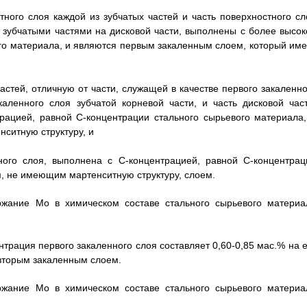
ного слоя каждой из зубчатых частей и часть поверхностного сл
у зубчатыми частями на дисковой части, выполнены c более высок
го материала, и являются первым закаленным слоем, который име
астей, отличную от части, служащей в качестве первого закаленно
аленного слоя зубчатой корневой части, и часть дисковой част
рацией, равной С-концентрации стального сырьевого материала,
ситную структуру, и
ного слоя, выполнена с С-концентрацией, равной С-концентрац
м, не имеющим мартенситную структуру, слоем.
ржание Мо в химическом составе стального сырьевого материа
нтрация первого закаленного слоя составляет 0,60-0,85 мас.% на е
 вторым закаленным слоем.
ржание Мо в химическом составе стального сырьевого материа