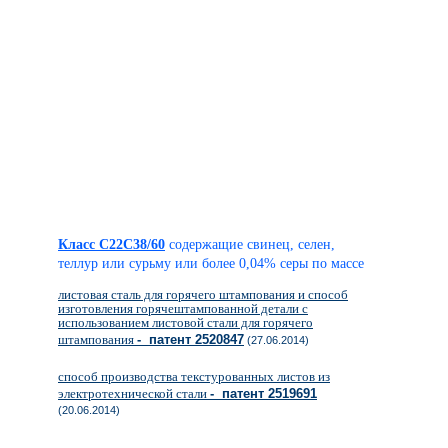
Класс C22C38/60
содержащие свинец, селен,
теллур или сурьму или более 0,04% серы по массе
листовая сталь для горячего штампования и способ
изготовления горячештампованной детали с
использованием листовой стали для горячего
штампования
- патент 2520847
(27.06.2014)
способ производства текстурованных листов из
электротехнической стали
- патент 2519691
(20.06.2014)