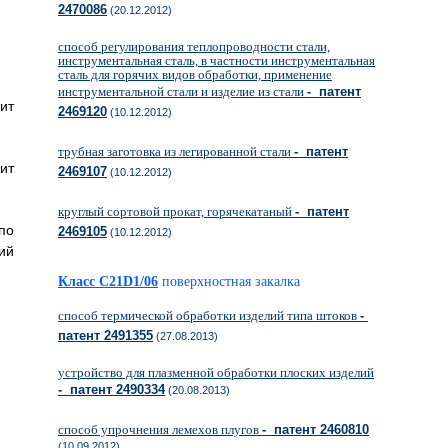
2470086
(20.12.2012)
способ регулирования теплопроводности стали,
инструментальная сталь, в частности инструментальная
сталь для горячих видов обработки, применение
инструментальной стали и изделие из стали
- патент
ит
2469120
(10.12.2012)
трубная заготовка из легированной стали
- патент
ит
2469107
(10.12.2012)
круглый сортовой прокат, горячекатаный
- патент
по
2469105
(10.12.2012)
ий
Класс C21D1/06
поверхностная закалка
способ термической обработки изделий типа штоков
-
патент 2491355
(27.08.2013)
устройство для плазменной обработки плоских изделий
- патент 2490334
(20.08.2013)
способ упрочнения лемехов плугов
- патент 2460810
(10.09.2012)