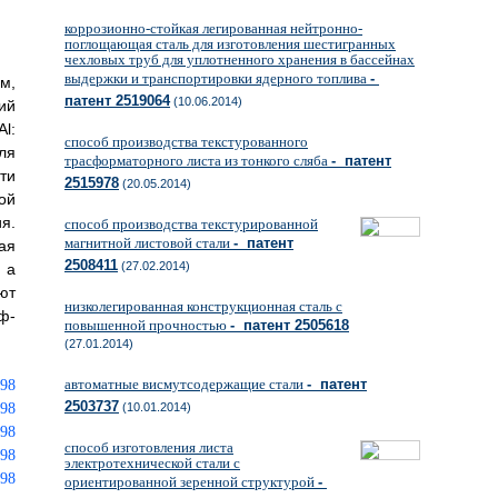
коррозионно-стойкая легированная нейтронно-
поглощающая сталь для изготовления шестигранных
чехловых труб для уплотненного хранения в бассейнах
выдержки и транспортировки ядерного топлива
-
м,
патент 2519064
(10.06.2014)
ий
Al:
способ производства текстурованного
ля
трасформаторного листа из тонкого сляба
- патент
ти
2515978
(20.05.2014)
ой
я.
способ производства текстурированной
магнитной листовой стали
- патент
ая
2508411
(27.02.2014)
 а
ют
низколегированная конструкционная сталь с
ф-
повышенной прочностью
- патент 2505618
(27.01.2014)
автоматные висмутсодержащие стали
- патент
2503737
(10.01.2014)
способ изготовления листа
электротехнической стали с
ориентированной зеренной структурой
-