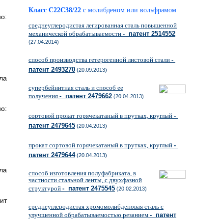
Класс C22C38/22
с молибденом или вольфрамом
о:
среднеуглеродистая легированная сталь повышенной
механической обрабатываемости
- патент 2514552
(27.04.2014)
способ производства гетерогенной листовой стали
-
патент 2493270
(20.09.2013)
ла
супербейнитная сталь и способ ее
получения
- патент 2479662
(20.04.2013)
о:
сортовой прокат горячекатаный в прутках, круглый
-
патент 2479645
(20.04.2013)
прокат сортовой горячекатаный в прутках, круглый
-
патент 2479644
(20.04.2013)
ла
способ изготовления полуфабриката, в
частности стальной ленты, с двухфазной
структурой
- патент 2475545
(20.02.2013)
ит
среднеуглеродистая хромомолибденовая сталь с
улучшенной обрабатываемостью резанием
- патент