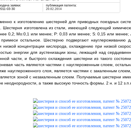
подача заявки:
публикация патента:
2011-03-30
20.02.2014
именно к изготовлению шестерней для приводных поездных систе
а. Шестерня изготовлена из стали, имеющей следующий химическ
менее 0,2; Мо:0,1 или менее; P: 0,03 или менее; S: 0,15 или менее; 
е примеси остальное. Шестерню подвергают науглероживанию д
 низкой концентрации кислорода, охлаждению при низкой скорос
ностью энергии для аустенизации зоны, лежащей над сердцевинн
нной части, и быстрого охлаждения шестерни из такого состояни
орневая часть являются частями с науглероженным слоем, остальн
ниже науглероженного слоя, является частями с закаленным слоем,
 является зоной с незакаленным слоем. Получаемые шестерни име
е неоднородности, а также высокую точность формы. 2 н. и 12 з.п.