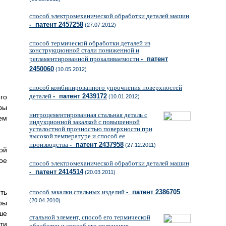
способ электромеханической обработки деталей машин
- патент 2457258
(27.07.2012)
способ термической обработки деталей из
конструкционной стали пониженной и
регламентированной прокаливаемости
- патент
2450060
(10.05.2012)
способ комбинированного упрочнения поверхностей
деталей
- патент 2439172
го
(10.01.2012)
ры
нитроцементированная стальная деталь с
ем
индукционной закалкой с повышенной
усталостной прочностью поверхности при
высокой температуре и способ ее
производства
- патент 2437958
(27.12.2011)
ой
ое
способ электромеханической обработки деталей машин
- патент 2414514
(20.03.2011)
ть
способ закалки стальных изделий
- патент 2386705
(20.04.2010)
ры
ше
стальной элемент, способ его термической
ти
обработки и способ его получения
-