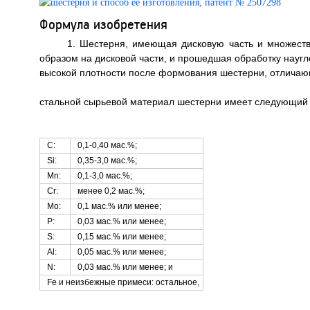
Формула изобретения
1. Шестерня, имеющая дисковую часть и множеств
образом на дисковой части, и прошедшая обработку наугл
высокой плотности после формования шестерни, отличающ
стальной сырьевой материал шестерни имеет следующий 
С:
0,1-0,40 мас.%;
Si:
0,35-3,0 мас.%;
Mn:
0,1-3,0 мас.%;
Cr:
менее 0,2 мас.%;
Мо:
0,1 мас.% или менее;
Р:
0,03 мас.% или менее;
S:
0,15 мас.% или менее;
Al:
0,05 мас.% или менее;
N:
0,03 мас.% или менее; и
Fe и неизбежные примеси: остальное,