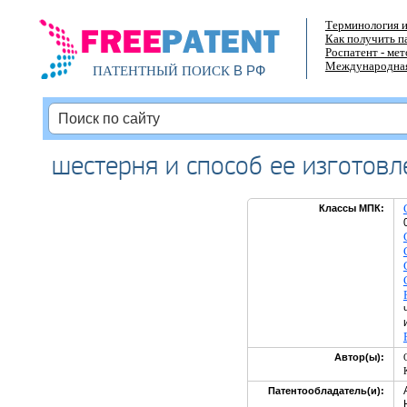
Терминология и
Как получить п
Роспатент - ме
Международная
В РФ
ПАТЕНТНЫЙ ПОИСК
шестерня и способ ее изготовл
Классы МПК:
Автор(ы):
Патентообладатель(и):