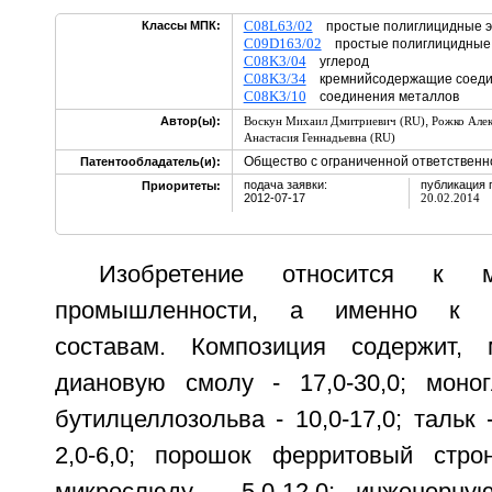
C08L63/02
Классы МПК:
простые полиглицидные 
C09D163/02
простые полиглицидные
C08K3/04
углерод
C08K3/34
кремнийсодержащие соеди
C08K3/10
соединения металлов
,
Автор(ы):
Воскун Михаил Дмитриевич (RU)
Рожко Алек
Анастасия Геннадьевна (RU)
Общество с ограниченной ответственно
Патентообладатель(и):
подача заявки:
публикация 
Приоритеты:
2012-07-17
20.02.2014
Изобретение относится к ма
промышленности, а именно к в
составам. Композиция содержит, 
диановую смолу - 17,0-30,0; моно
бутилцеллозольва - 10,0-17,0; тальк -
2,0-6,0; порошок ферритовый строн