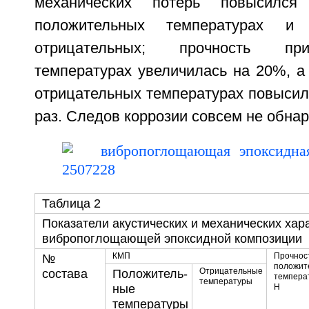
механических потерь повысил
положительных температурах
отрицательных; прочность пр
температурах увеличилась на 20%, а
отрицательных температурах повысил
раз. Следов коррозии совсем не обна
Таблица 2
Показатели акустических и механических хар
вибропоглощающей эпоксидной композиции
КМП
Прочнос
№
положит
Отрицательные
состава
Положитель-
темпера
температуры
ные
Н
температуры