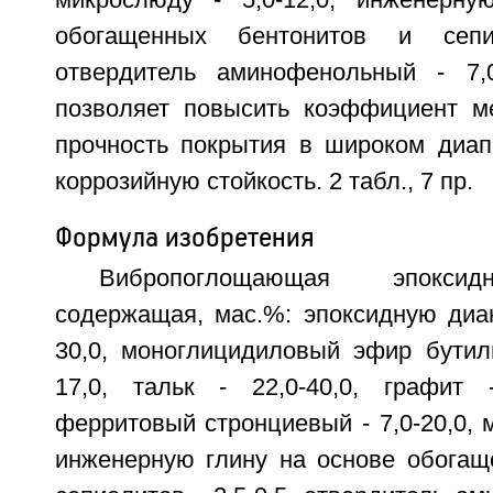
микрослюду - 5,0-12,0; инженерну
обогащенных бентонитов и сепио
отвердитель аминофенольный - 7,0
позволяет повысить коэффициент ме
прочность покрытия в широком диап
коррозийную стойкость. 2 табл., 7 пр.
Формула изобретения
Вибропоглощающая эпоксид
содержащая, мас.%: эпоксидную диан
30,0, моноглицидиловый эфир бутилц
17,0, тальк - 22,0-40,0, графит 
ферритовый стронциевый - 7,0-20,0, м
инженерную глину на основе обогащ