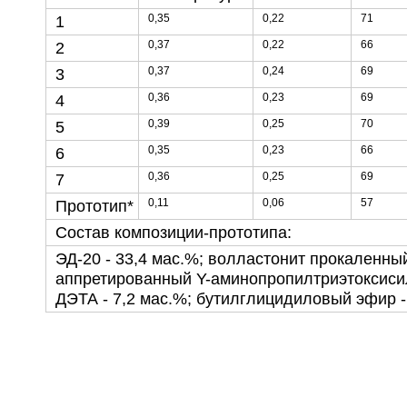
0,35
0,22
71
1
0,37
0,22
66
2
0,37
0,24
69
3
0,36
0,23
69
4
0,39
0,25
70
5
0,35
0,23
66
6
0,36
0,25
69
7
0,11
0,06
57
Прототип*
Состав композиции-прототипа:
ЭД-20 - 33,4 мас.%; волластонит прокаленный
аппретированный Y-аминопропилтриэтоксисил
ДЭТА - 7,2 мас.%; бутилглицидиловый эфир -