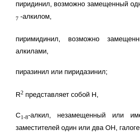
пиридинил, возможно замещенный одн
-алкилом,
7
пиримидинил, возможно замеще
алкилами,
пиразинил или пиридазинил;
2
R
представляет собой Н,
C
-алкил, незамещенный или им
1-8
заместителей один или два OH, галоге