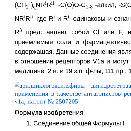
i
ii
(CH
)
NR
R
, -C(O)O-C
-алкил, -S(
2
q
1-8
i
ii
i
ii
NR
R
, где R
и R
одинаковы и озна
3
R
представляет собой Cl или F, и
приемлемые соли и фармацевтическ
содержащая. Данные соединения явля
в отношении рецепторов V1a и могут
медицине. 2 н. и 19 з.п. ф-лы, 111 пр., 
Формула изобретения
1. Соединение общей Формулы I