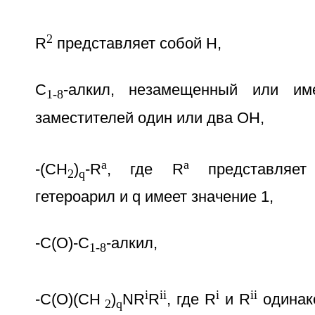
2
R
представляет собой Н,
C
-алкил, незамещенный или им
1-8
заместителей один или два OH,
a
a
-(CH
)
-R
, где R
представляет
2
q
гетероарил и q имеет значение 1,
-C(O)-C
-алкил,
1-8
i
ii
i
ii
-C(O)(CH
)
NR
R
, где R
и R
одинак
2
q