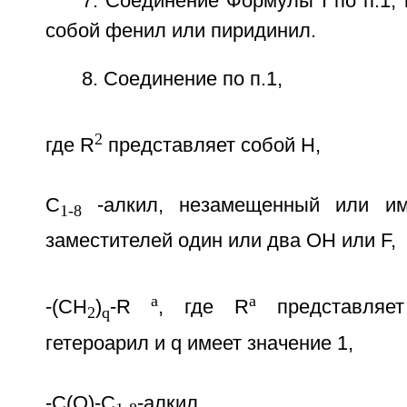
7. Соединение Формулы I по п.1, 
собой фенил или пиридинил.
8. Соединение по п.1,
2
где R
представляет собой H,
C
-алкил, незамещенный или им
1-8
заместителей один или два OH или F,
a
a
-(CH
)
-R
, где R
представляет
2
q
гетероарил и q имеет значение 1,
-C(O)-С
-алкил,