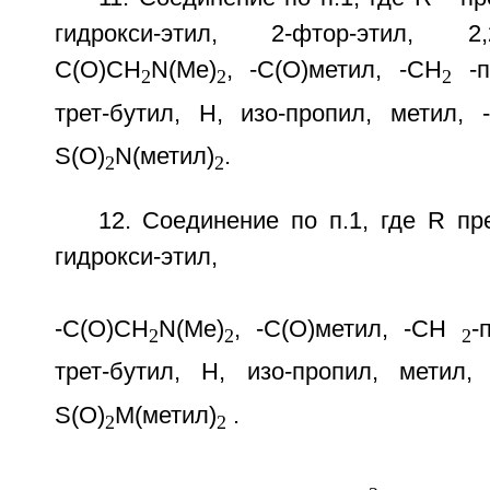
гидрокси-этил, 2-фтор-этил, 2,
C(O)CH
N(Me)
, -C(O)метил, -CH
-п
2
2
2
трет-бутил, H, изо-пропил, метил, 
S(O)
N(метил)
.
2
2
12. Соединение по п.1, где R пр
гидрокси-этил,
-C(O)CH
N(Me)
, -C(O)метил, -CH
-
2
2
2
трет-бутил, H, изо-пропил, метил, 
S(O)
М(метил)
.
2
2