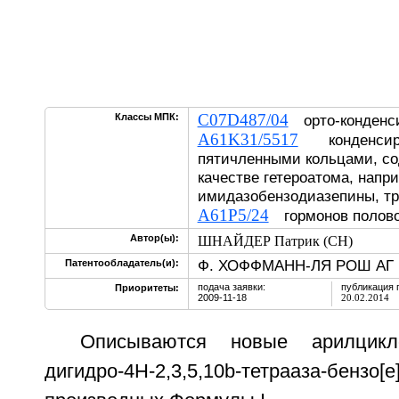
C07D487/04
Классы МПК:
орто-конденс
A61K31/5517
конденсиро
пятичленными кольцами, с
качестве гетероатома, напр
имидазобензодиазепины, т
A61P5/24
гормонов полово
Автор(ы):
ШНАЙДЕР Патрик (CH)
Ф. ХОФФМАНН-ЛЯ РОШ АГ 
Патентообладатель(и):
подача заявки:
публикация 
Приоритеты:
2009-11-18
20.02.2014
Описываются новые арилцикло
дигидро-4H-2,3,5,10b-тетрааза-бензо[