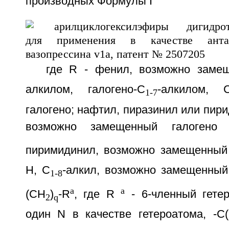
производных Формулы I
где R - фенил, возможно заме
алкилом, галогено-C
-алкилом, 
1-7
галогено; нафтил, пиразинил или пири
возможно замещенный галоген
пиримидинил, возможно замещенный
H, C
-алкил, возможно замещенный
1-8
a
a
(CH
)
-R
, где R
- 6-членный гете
2
q
один N в качестве гетероатома, -C(