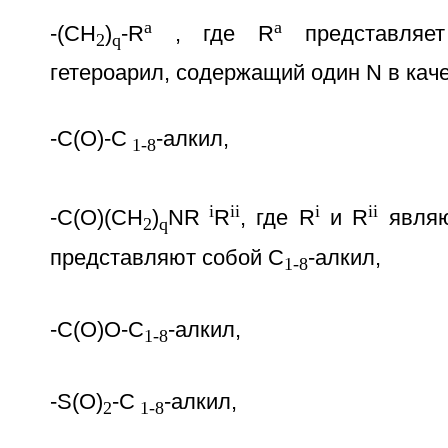
a
a
-(CH
)
-R
, где R
представляет
2
q
гетероарил, содержащий один N в каче
-C(O)-C
-алкил,
1-8
i
ii
i
ii
-C(O)(CH
)
NR
R
, где R
и R
являю
2
q
представляют собой C
-алкил,
1-8
-С(O)O-C
-алкил,
1-8
-S(O)
-C
-алкил,
2
1-8