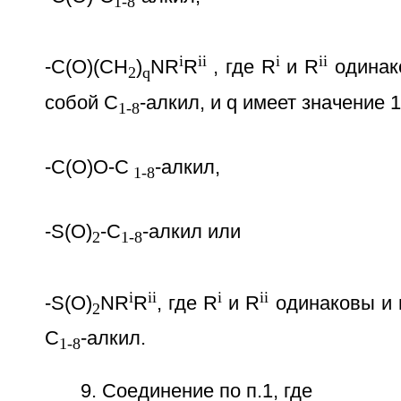
1-8
i
ii
i
ii
-C(O)(CH
)
NR
R
, где R
и R
одинак
2
q
собой C
-алкил, и q имеет значение 1
1-8
-C(O)O-C
-алкил,
1-8
-S(O)
-C
-алкил или
2
1-8
i
ii
i
ii
-S(O)
NR
R
, где R
и R
одинаковы и 
2
C
-алкил.
1-8
9. Соединение по п.1, где