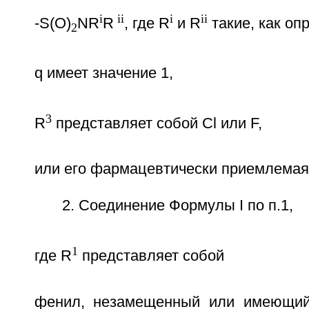
i
ii
i
ii
-S(O)
NR
R
, где R
и R
такие, как оп
2
q имеет значение 1,
3
R
представляет собой Cl или F,
или его фармацевтически приемлемая
2. Соединение Формулы I по п.1,
1
где R
представляет собой
фенил, незамещенный или имеющий 