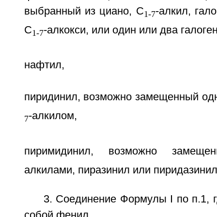
выбранный из циано, C
-алкил, гал
1-7
C
-алкокси, или один или два галоген
1-7
нафтил,
пиридинил, возможно замещенный одн
-алкилом,
7
пиримидинил, возможно замещ
алкилами, пиразинил или пиридазинил
3. Соединение Формулы I по п.1, 
собой фенил.