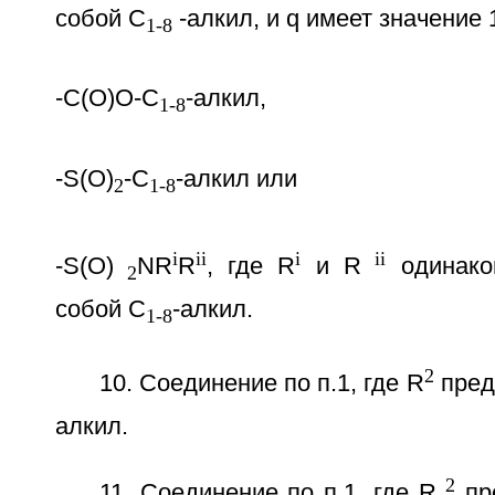
собой C
-алкил, и q имеет значение 
1-8
-C(O)O-C
-алкил,
1-8
-S(O)
-C
-алкил или
2
1-8
i
ii
i
ii
-S(O)
NR
R
, где R
и R
одинако
2
собой C
-алкил.
1-8
2
10. Соединение по п.1, где R
пред
алкил.
2
11. Соединение по п.1, где R
пре