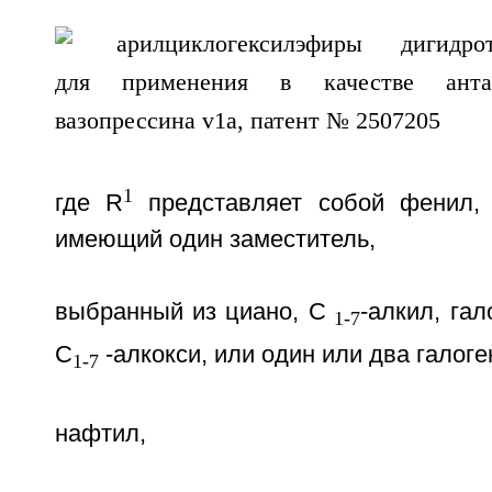
1
где R
представляет собой фенил,
имеющий один заместитель,
выбранный из циано, C
-алкил, гал
1-7
C
-алкокси, или один или два галоге
1-7
нафтил,