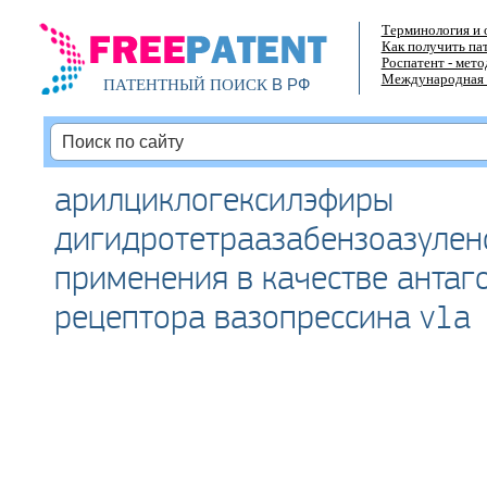
Терминология и 
Как получить па
Роспатент - мет
Международная 
В РФ
ПАТЕНТНЫЙ ПОИСК
арилциклогексилэфиры
дигидротетраазабензоазулен
применения в качестве антаг
рецептора вазопрессина v1a