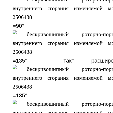
=90°
=135° - такт расши
=135°