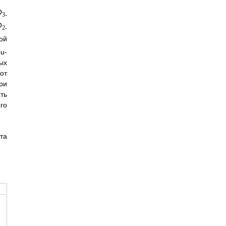
O
3-
O
2-
ой
u-
ых
от
ри
ть
го
та