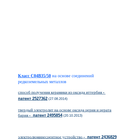
Класс C04B35/50
на основе соединений
редкоземельных металлов
способ получения керамики из оксида иттербия
-
патент 2527362
(27.08.2014)
твердый электролит на основе оксида церия и церата
бария
- патент 2495854
(20.10.2013)
электролюминесцентное устройство
- патент 2436829