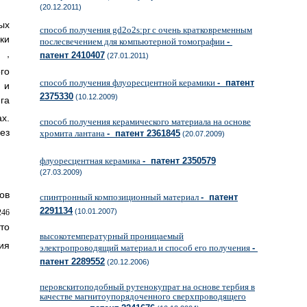
(20.12.2011)
ых
способ получения gd2o2s:pr с очень кратковременным
ки
послесвечением для компьютерной томографии
-
,
патент 2410407
(27.01.2011)
го
способ получения флуоресцентной керамики
- патент
 и
2375330
(10.12.2009)
га
х.
способ получения керамического материала на основе
ез
хромита лантана
- патент 2361845
(20.07.2009)
флуоресцентная керамика
- патент 2350579
(27.03.2009)
ов
спинтронный композиционный материал
- патент
2291134
(10.01.2007)
то
высокотемпературный проницаемый
ия
электропроводящий материал и способ его получения
-
патент 2289552
(20.12.2006)
перовскитоподобный рутенокупрат на основе тербия в
качестве магнитоупорядоченного сверхпроводящего