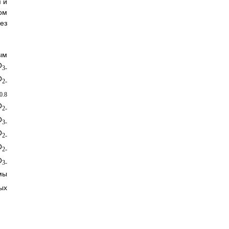
 и
ом
ез
ым
O
3-
O
2-
0.8
O
2-
O
3-
O
2-
O
2-
O
3-
мы
ых