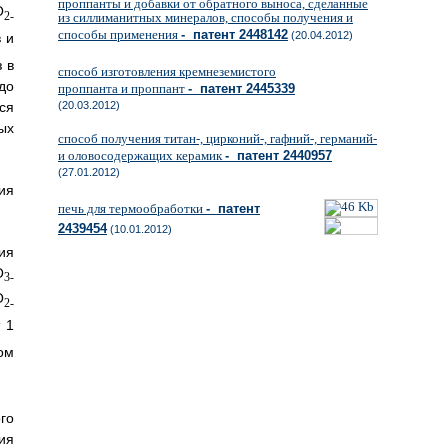
проппанты и добавки от обратного выноса, сделанные
O
из силлиманитных минералов, способы получения и
2-
способы применения
- патент 2448142
(20.04.2012)
 и
 в
способ изготовления кремнеземистого
до
проппанта и проппант
- патент 2445339
ся
(20.03.2012)
ых
способ получения титан-, цирконий-, гафний-, германий-
и оловосодержащих керамик
- патент 2440957
(27.01.2012)
ия
печь для термообработки
- патент
2439454
(10.01.2012)
ия
O
3-
O
2-
 1
ом
го
ия