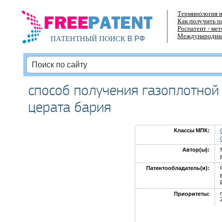
Терминология и
Как получить п
Роспатент - ме
Международная
В РФ
ПАТЕНТНЫЙ ПОИСК
способ получения газоплотной
церата бария
Классы МПК:
Автор(ы):
Патентообладатель(и):
Приоритеты: