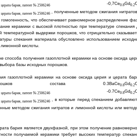
-0,7Ce
Gd
0.8
0.2
, полученные методом сжигания нитратов
я гомогенность, что обеспечивает равномерное распределение фаз
ание керамики с высокой плотностью при температуре спекания 
й температурной выдержки порошков, что отрицательно сказывает
ературы спекания материала обусловлено использованием исходн
 лимонной кислоты.
ке способа получения газоплотной керамики на основе оксида цер
 выбора базы исходных порошков.
ия газоплотной керамики на основе оксида церия и церата бар
рошков состава 0.3BaCe
Gd
0.8
0.2
-0.7Ce
Gd
0.8
0.2
, в которые перед спеканием добавляют
ванные методом сжигания нитратов и лимонной кислоты или метод
ерата бария является двухфазной, при этом получение равномерно
ности получаемой керамики требует высоких температур спекан