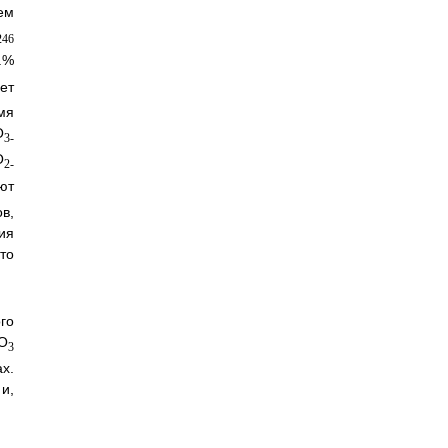
ем
.%
ет
мя
O
3-
O
2-
ют
в,
ия
то
го
O
3
х.
и,