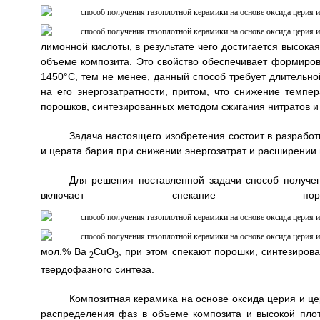
лимонной кислоты, в результате чего достигается высока
объеме композита. Это свойство обеспечивает формиров
1450°С, тем не менее, данный способ требует длительно
на его энергозатратности, притом, что снижение темп
порошков, синтезированных методом сжигания нитратов и
Задача настоящего изобретения состоит в разработ
и церата бария при снижении энергозатрат и расширении
Для решения поставленной задачи способ получен
включает спекание по
мол.% Ba
CuO
, при этом спекают порошки, синтезиро
2
3
твердофазного синтеза.
Композитная керамика на основе оксида церия и ц
распределения фаз в объеме композита и высокой плот