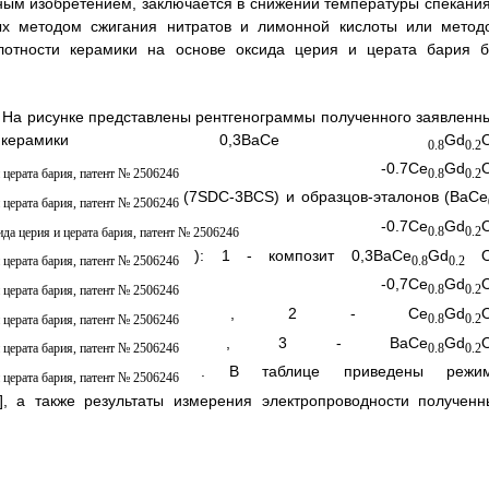
нным изобретением, заключается в снижении температуры спекания
ых методом сжигания нитратов и лимонной кислоты или метод
плотности керамики на основе оксида церия и церата бария б
На рисунке представлены рентгенограммы полученного заявленн
рамики 0,3BaCe
Gd
0.8
0.2
-0.7Ce
Gd
0.8
0.2
(7SDC-3BCS) и образцов-эталонов (BaCe
-0.7Ce
Gd
0.8
0.2
): 1 - композит 0,3BaCe
Gd
0.8
0.2
-0,7Ce
Gd
0.8
0.2
, 2 - Ce
Gd
0.8
0.2
, 3 - BaCe
Gd
0.8
0.2
. В таблице приведены режи
2], а также результаты измерения электропроводности полученн