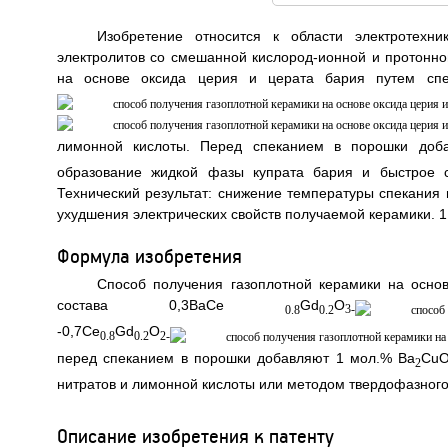
Изобретение относится к области электротехн
электролитов со смешанной кислород-ионной и протонно
на основе оксида церия и церата бария путем спе
лимонной кислоты. Перед спеканием в порошки доб
образование жидкой фазы купрата бария и быстрое с
Технический результат: снижение температуры спекания 
ухудшения электрических свойств получаемой керамики. 1 и
Формула изобретения
Способ получения газоплотной керамики на осно
состава 0,3BaCe
Gd
O
0.8
0.2
3-
-0,7Ce
Gd
O
0.8
0.2
2-
перед спеканием в порошки добавляют 1 мол.% Ba
Cu
2
нитратов и лимонной кислоты или методом твердофазного
Описание изобретения к патенту