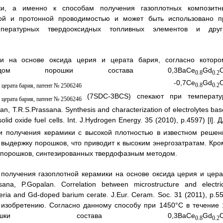
ики, а именно к способам получения газоплотных композитн
ной и протонной проводимостью и может быть использовано п
пературных твердооксидных топливных элементов и друг
ки на основе оксида церия и церата бария, согласно которо
методом порошки состава 0,3BaCe
Gd
0.8
0.2
-0,7Ce
Gd
0.8
0.2
(7SDC-3BCS) спекают при температу
, T.R.S.Prassana. Synthesis and characterization of electrolytes ba
lid oxide fuel cells. Int. J.Hydrogen Energy. 35 (2010), p.4597) [l]. 
и получения керамики с высокой плотностью в известном решен
выдержку порошков, что приводит к высоким энергозатратам. Кро
х порошков, синтезированных твердофазным методом.
получения газоплотной керамики на основе оксида церия и цера
ana, P.Gopalan. Correlation between microstructure and electric
ceria and Gd-doped barium cerate. J.Eur. Ceram. Soc. 31 (2011), p.5
у изобретению. Согласно данному способу при 1450°С в течение 
шки состава 0,3BaCe
Gd
0.8
0.2