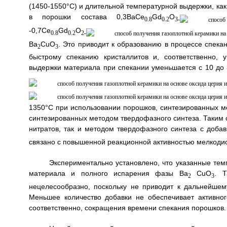
(1450-1550°С) и длительной температурной выдержки, как 
в порошки состава 0,3BaCe
Gd
O
0.8
0.2
3-
-0,7Ce
Gd
O
0.8
0.2
2-
Ba
CuO
. Это приводит к образованию в процессе спекан
2
3
быстрому спеканию кристаллитов и, соответственно,
выдержки материала при спекании уменьшается с 10 до 
1350°С при использовании порошков, синтезированных ме
синтезированных методом твердофазного синтеза. Таким 
нитратов, так и методом твердофазного синтеза с доба
связано с повышенной реакционной активностью мелкодис
Экспериментально установлено, что указанные тем
материала и полного испарения фазы Ba
CuO
. Т
2
3
нецелесообразно, поскольку не приводит к дальнейше
Меньшее количество добавки не обеспечивает активног
соответственно, сокращения времени спекания порошков.