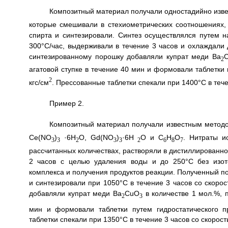
Композитный материал получали одностадийно изв
которые смешивали в стехиометрических соотношениях, 
спирта и синтезировали. Синтез осуществлялся путем н
300°С/час, выдерживали в течение 3 часов и охлаждали
синтезированному порошку добавляли купрат меди Ba
2
агатовой ступке в течение 40 мин и формовали таблетки
2
кгс/см
. Прессованные таблетки спекали при 1400°С в тече
Пример 2.
Композитный материал получали известным методо
Ce(NO
)
·6H
O, Gd(NO
)
·6H
O и C
H
O
. Нитраты и
3
3
2
3
3
2
6
8
7
рассчитанных количествах, растворяли в дистиллированно
2 часов с целью удаления воды и до 250°С без изот
комплекса и получения продуктов реакции. Полученный по
и синтезировали при 1050°С в течение 3 часов со скоро
добавляли купрат меди Ba
CuO
в количестве 1 мол.%, 
2
3
мин и формовали таблетки путем гидростатического п
таблетки спекали при 1350°С в течение 3 часов со скорос