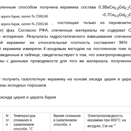
явленным способом получена керамика состава 0,3BaCe
Gd
0.8
0.2
-0,7Ce
Gd
0.8
0.2
, состоящая только из перовскитн
m) фаз. Согласно РФА, спеченные материалы не содержат C
 испарении. Результаты гидростатического взвешивания спеченн
ой керамики: ее относительная плотность составляет 96% 
ой керамики измеряли 4-зондовым методом на постоянном токе п
веденные в таблице, свидетельствуют о том, что электропроводнос
мы с данными проводимости для того же материала, полученно
 получить газоплотную керамику на основе оксида церия и цера
азы исходных порошков.
оксида церия и церата бария
N
Температура
Время спекания
Электропроводность
п/
спекания в
в заявляемом
керамики при 800°С на
п
заявляемом
способе, ч
-1
воздухе, См·см
способе, °С