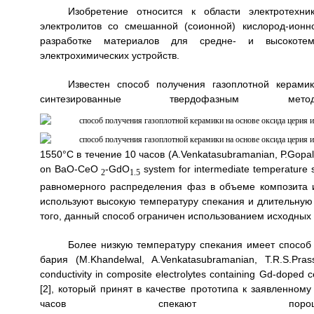
Изобретение относится к области электротехн
электролитов со смешанной (соионной) кислород-ион
разработке материалов для средне- и высокотем
электрохимических устройств.
Известен способ получения газоплотной керами
синтезированные твердофазным 
1550°С в течение 10 часов (A.Venkatasubramanian, Р.Gopalan
on BaO-CeO
-GdO
system for intermediate temperature so
2
1.5
равномерного распределения фаз в объеме композита 
используют высокую температуру спекания и длительную 
того, данный способ ограничен использованием исходны
Более низкую температуру спекания имеет способ 
бария (М.Khandelwal, A.Venkatasubramanian, T.R.S.Prass
conductivity in composite electrolytes containing Gd-doped 
[2], который принят в качестве прототипа к заявленном
часов спекают поро