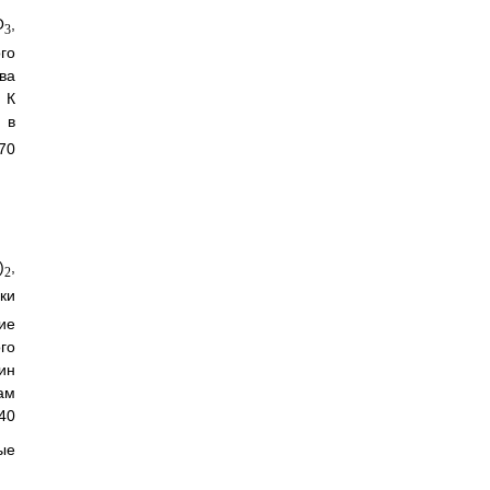
O
,
3
го
ва
 К
 в
70
)
,
2
ки
ие
го
ин
ам
40
ые