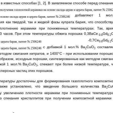
в известных способах [1, 2]. В заявляемом способе перед спекани
добавляют 1 мол
ия как твердой, так и жидкой фазы купрата бария, что способству
 уплотнению керамики при пониженных температурах. Так, вре
3 часов. При этом температуры обжига порошка 0,3BaCe
Gd
0.8
0.2
-0,7Ce
Gd
0.8
0.2
с добавкой 1 мол.% Ba
CuO
составля
2
3
тодом сжигания нитратов, и 1400°С - при использовании порошко
образом, исходные порошки, синтезированные как методом сжиган
вкой 1 мол.% Ba
CuO
, спекают при более низкой температуре, ч
2
3
персных частиц этих порошков.
пературы достаточны для формирования газоплотного композитно
акже установлено, что введение большего количества Ba
Cu
2
му увеличению плотности керамики при пониженных температура
о спекания кристаллитов при получении композитной керамики 