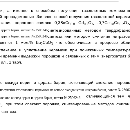
ики, а именно к способам получения газоплотных композитн
й проводимостью. Заявлен способ получения газоплотной керами
кания порошков состава 0,3BaCe
Gd
O
-0,7Ce
Gd
O
0.8
0.2
3-
0.8
0.2
2-
синтезированных методом твердофазно
синтеза или методом сжигания нитратов
авляют 1 мол.% Ba
CuO
что обеспечивает в процессе обжи
2
3,
пекание и уплотнение керамики при пониженных температура
и времени выдержки порошков и связанных с этим энергозатрат б
л., 1 табл.
ве оксида церия и церата бария, включающий спекание порошк
, отличающийся тем, ч
O
, при этом спекают порошки, синтезированные методом сжиган
3
 синтеза.