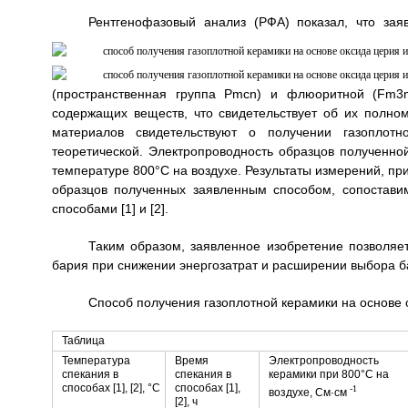
Рентгенофазовый анализ (РФА) показал, что за
(пространственная группа Pmcn) и флюоритной (Fm3
содержащих веществ, что свидетельствует об их полном
материалов свидетельствуют о получении газоплотн
теоретической. Электропроводность образцов полученн
температуре 800°С на воздухе. Результаты измерений, при
образцов полученных заявленным способом, сопостави
способами [1] и [2].
Таким образом, заявленное изобретение позволяет
бария при снижении энергозатрат и расширении выбора б
Способ получения газоплотной керамики на основе 
Таблица
Температура
Время
Электропроводность
спекания в
спекания в
керамики при 800°С на
способах [1], [2], °С
способах [1],
-1
воздухе, См·см
[2], ч