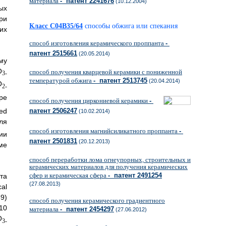
материала
- патент 2241676
(10.12.2004)
ых
ри
Класс C04B35/64
способы обжига или спекания
их
способ изготовления керамического проппанта
-
патент 2515661
(20.05.2014)
му
O
способ получения кварцевой керамики с пониженной
3-
температурой обжига
- патент 2513745
(20.04.2014)
O
2-
ре
способ получения циркониевой керамики
-
sed
патент 2506247
(10.02.2014)
Для
способ изготовления магнийсиликатного проппанта
-
ии
патент 2501831
(20.12.2013)
ме
способ переработки лома огнеупорных, строительных и
керамических материалов для получения керамических
сфер и керамическая сфера
- патент 2491254
та
(27.08.2013)
al
59)
способ получения керамического градиентного
10
материала
- патент 2454297
(27.06.2012)
O
3-