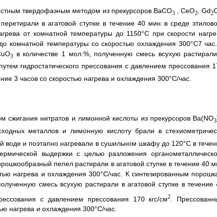
естным твердофазным методом из прекурсоров BaCO
, CeO
, Gd
3
2
2
перетирали в агатовой ступке в течение 40 мин в среде этилово
агрева от комнатной температуры до 1150°С при скорости нагре
 до комнатной температуры со скоростью охлаждения 300°С7 час.
CuO
в количестве 1 мол.%, полученную смесь всухую растирали
3
 путем гидростатического прессования с давлением прессования 1
ние 3 часов со скоростью нагрева и охлаждения 300°С/час.
м сжигания нитратов и лимонной кислоты из прекурсоров Ba(NO
3
сходных металлов и лимонную кислоту брали в стехиометричес
й воде и поэтапно нагревали в сушильном шкафу до 120°С в течен
ермической выдержки с целью разложения органометаллическо
рошкообразный пепел растирали в агатовой ступке в течение 40 м
стью нагрева и охлаждения 300°С/час. К синтезированным порошк
полученную смесь всухую растирали в агатовой ступке в течение 
2
рессования с давлением прессования 170 кгс/см
. Прессованн
тью нагрева и охлаждения 300°С/час.