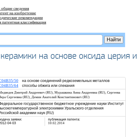
 общие сведения
атент на изобретение
тодические рекомендации
 патентная классификация
 керамики на основе оксида церия и
C04B35/50
на основе соединений редкоземельных металлов
C04B35/64
способы обжига или спекания
,
,
Медведев Дмитрий Андреевич (RU)
Мурашкина Анна Андреевна (RU)
Сергеева
,
Вера Сергеевна (RU)
Демин Анатолий Константинович (RU)
Федеральное государственное бюджетное учреждение науки Институт
высокотемпературной электрохимии Уральского отделения
Российской академии наук (RU)
подача заявки:
публикация патента:
2012-04-03
10.02.2014