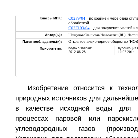
C02F9/04
Классы МПК:
по крайней мере одна ступе
обработкой
C02F103/04
для получения чистой или
,
Автор(ы):
Шевкунов Станислав Николаевич (RU)
Настин
Открытое акционерное общество "НОВ
Патентообладатель(и):
подача заявки:
публикация 
Приоритеты:
2012-06-28
10.02.2014
Изобретение относится к техно
природных источников для дальнейше
в качестве исходной воды для 
процессах паровой или парокисл
углеводородных газов (производс