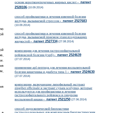
основе короткоцепочечных жирных кислот
- патент
2528106
(10.09.2014)
способ профилактики и лечения язвенной болезни
желудка, вызываемой стрессом
- патент 2527683
(10.09.2014)
ую
способ профилактики и лечения язвенной болезни
ой
желудка, вызываемой приемом этанолсодержащих
жидкостей
- патент 2527334
(27.08.2014)
ой
композиции для лечения гастроэзофагеальной
е,
рефлюксной болезни (гэрб)
- патент 2524639
(27.07.2014)
и.
ия
применение apl пептида для лечения воспалительной
м,
болезни кишечника и диабета типа 1
- патент 2524630
(27.07.2014)
композиции, включающие липофильный экстракт
ия
zingiber officinale и экстракт cynara scolymus, которые
используются для профилактики и лечения
гастроэзофагеального рефлюкса и синдрома
воспаленной кишки
- патент 2521250
(27.06.2014)
способ эндоскопической биопластики
гастродуоденальных язв комплексным биопластическим
 в