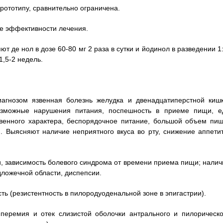
рототипу, сравнительно ограничена.
е эффективности лечения.
ют де нол в дозе 60-80 мг 2 раза в сутки и йодинол в разведении 1
1,5-2 недель.
агнозом язвенная болезнь желудка и двенадцатиперстной кишк
озможные нарушения питания, поспешность в приеме пищи, е
твенного характера, беспорядочное питание, большой объем пищ
. Выясняют наличие неприятного вкуса во рту, снижение аппетит
и, зависимость болевого синдрома от времени приема пищи; налич
дложечной области, диспепсии.
ь (резистентность в пилородуоденальной зоне в эпигастрии).
перемия и отек слизистой оболочки антрального и пилорическо