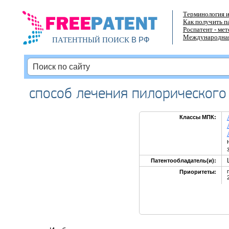
Терминология и
Как получить п
Роспатент - ме
Международная
В РФ
ПАТЕНТНЫЙ ПОИСК
способ лечения пилорического
Классы МПК:
Патентообладатель(и):
Приоритеты: