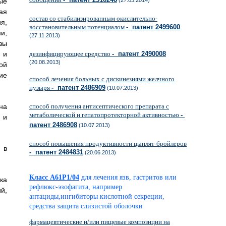
ые
(27.03.2014)
ая
состав со стабилизированным окислительно-
я,
восстановительным потенциалом
- патент 2499600
и,
(27.11.2013)
вы
 и
дезинфицирующее средство
- патент 2490008
(20.08.2013)
ой
ие
способ лечения больных с дискинезиями желчного
пузыря
- патент 2486909
(10.07.2013)
на
способ получения антисептического препарата с
метаболической и гепатопротекторной активностью
-
 и
патент 2486908
(10.07.2013)
способ повышения продуктивности цыплят-бройлеров
 в
- патент 2484831
(20.06.2013)
Класс A61P1/04
для лечения язв, гастритов или
ка
рефлюкс-эзофагита, например
й,
антациды,ингибиторы кислотной секреции,
средства защита слизистой оболочки
фармацевтические и/или пищевые композиции на