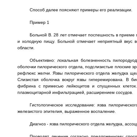
Способ далее поясняют примеры его реализации.
Пример 1
Больной В. 28 лет отмечает поспешность в приеме 
и холодную пищу. Больной отмечает неприятный вкус во
области.
Объективно: локальная болезненность пилородуод
оболочки пилорического отдела, подслизистые плоские эр
рефлюкс желчи. Язвы пилорического отдела желудка ще
Слизистая оболочка вокруг язвы гиперемирована. В би
фибрина с примесью лейкоцитов и спущенных клеток.
плазмоцитарной инфильтрацией, расширением сосудов.
Гистологическое исследование: язва пилорическо
железистого эпителия, выраженное воспаление.
Диагноз - язва пилорического отдела желудка, ассо
Проводят лечение согласно предложенному спосо