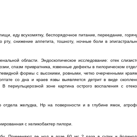
пищи, еду всухомятку, беспорядочное питание, переедание, горяч
 рту, снижение аппетита, тошноту, ночные боли в эпигастральн
енальной области. Эндоскопическое исследование: отек слизист
озии, спазм привратника, язвенные дефекты в пилорическом отдел
левидной формы с высокими, ровными, четко очерченными краям
оптате со дна и краев язвы выявляется детрит в виде скоплен
 В периульцерозной зоне картина острого воспаления с отеко
го отдела желудка, Нр на поверхности и в глубине ямок, атроф
циированная с хеликобактер пилори.
бу. Применяют де нол в дозе 60 мг 2 раза в сутки и йодинол