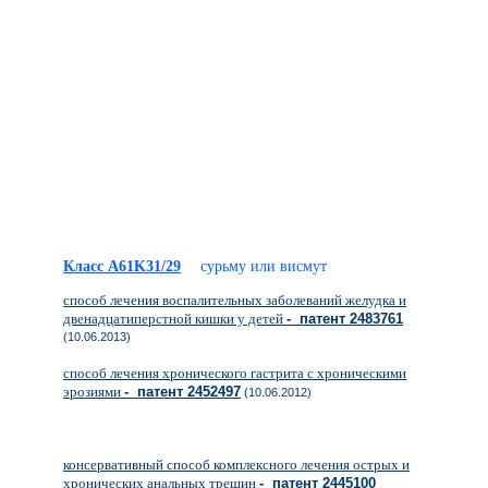
Класс A61K31/29
сурьму или висмут
способ лечения воспалительных заболеваний желудка и
двенадцатиперстной кишки у детей
- патент 2483761
(10.06.2013)
способ лечения хронического гастрита с хроническими
эрозиями
- патент 2452497
(10.06.2012)
консервативный способ комплексного лечения острых и
хронических анальных трещин
- патент 2445100