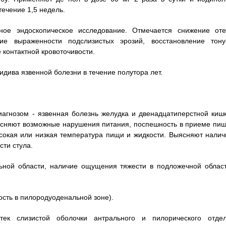
течение 1,5 недель.
ное эндоскопическое исследование. Отмечается снижение оте
ие выраженности подслизистых эрозий, восстановление тону
 контактной кровоточивости.
дива язвенной болезни в течение полутора лет.
агнозом - язвенная болезнь желудка и двенадцатиперстной кишк
ясняют возможные нарушения питания, поспешность в приеме пищ
сокая или низкая температура пищи и жидкости. Выясняют налич
сти стула.
ьной области, наличие ощущения тяжести в подложечной област
сть в пилородуоденальной зоне).
тек слизистой оболочки антрального и пилорического отдел