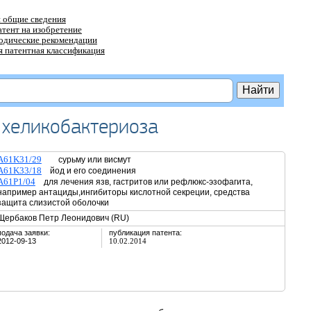
 общие сведения
атент на изобретение
тодические рекомендации
 патентная классификация
 хеликобактериоза
A61K31/29
сурьму или висмут
A61K33/18
йод и его соединения
A61P1/04
для лечения язв, гастритов или рефлюкс-эзофагита,
например антациды,ингибиторы кислотной секреции, средства
защита слизистой оболочки
Щербаков Петр Леонидович (RU)
подача заявки:
публикация патента:
2012-09-13
10.02.2014