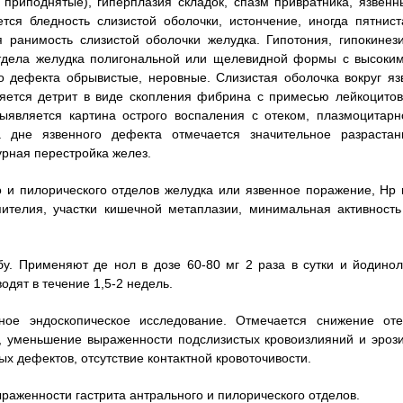
 приподнятые), гиперплазия складок, спазм привратника, язвенн
тся бледность слизистой оболочки, истончение, иногда пятнист
 ранимость слизистой оболочки желудка. Гипотония, гипокинези
отдела желудка полигональной или щелевидной формы с высоким
о дефекта обрывистые, неровные. Слизистая оболочка вокруг яз
ляется детрит в виде скопления фибрина с примесью лейкоцитов
выявляется картина острого воспаления с отеком, плазмоцитарн
 дне язвенного дефекта отмечается значительное разрастан
урная перестройка желез.
го и пилорического отделов желудка или язвенное поражение, Нр 
пителия, участки кишечной метаплазии, минимальная активность
у. Применяют де нол в дозе 60-80 мг 2 раза в сутки и йодинол
одят в течение 1,5-2 недель.
ное эндоскопическое исследование. Отмечается снижение оте
а, уменьшение выраженности подслизистых кровоизлияний и эрози
х дефектов, отсутствие контактной кровоточивости.
раженности гастрита антрального и пилорического отделов.