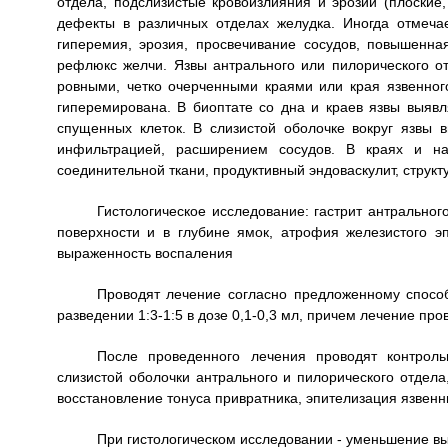
отдела, подслизистые кровоизлияния и эрозии (плоские,
дефекты в различных отделах желудка. Иногда отмечае
гиперемия, эрозия, просвечивание сосудов, повышенная
рефлюкс желчи. Язвы антрального или пилорического 
ровными, четко очерченными краями или края язвенног
гиперемирована. В биоптате со дна и краев язвы выяв
спущенных клеток. В слизистой оболочке вокруг язвы 
инфильтрацией, расширением сосудов. В краях и на
соединительной ткани, продуктивный эндоваскулит, структ
Гистологическое исследование: гастрит антрально
поверхности и в глубине ямок, атрофия железистого э
выраженность воспаления
Проводят лечение согласно предложенному способ
разведении 1:3-1:5 в дозе 0,1-0,3 мл, причем лечение пров
После проведенного лечения проводят контроль
слизистой оболочки антрального и пилорического отдел
восстановление тонуса привратника, эпителизация язвенны
При гистологическом исследовании - уменьшение вы