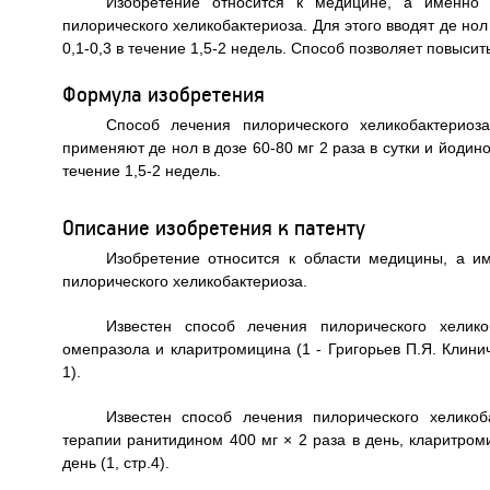
Изобретение относится к медицине, а именно 
пилорического хеликобактериоза. Для этого вводят де нол 
0,1-0,3 в течение 1,5-2 недель. Способ позволяет повыси
Формула изобретения
Способ лечения пилорического хеликобактериоз
применяют де нол в дозе 60-80 мг 2 раза в сутки и йодино
течение 1,5-2 недель.
Описание изобретения к патенту
Изобретение относится к области медицины, а и
пилорического хеликобактериоза.
Известен способ лечения пилорического хелико
омепразола и кларитромицина (1 - Григорьев П.Я. Клинич
1).
Известен способ лечения пилорического хелико
терапии ранитидином 400 мг × 2 раза в день, кларитром
день (1, стр.4).