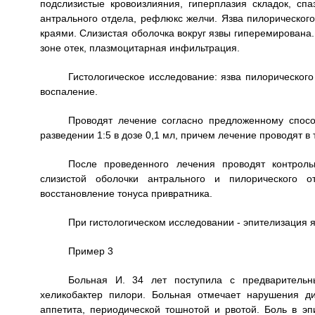
подслизистые кровоизлияния, гиперплазия складок, спа
антрального отдела, рефлюкс желчи. Язва пилорическо
краями. Слизистая оболочка вокруг язвы гиперемирована
зоне отек, плазмоцитарная инфильтрация.
Гистологическое исследование: язва пилорическог
воспаление.
Проводят лечение согласно предложенному спосо
разведении 1:5 в дозе 0,1 мл, причем лечение проводят в 
После проведенного лечения проводят контроль
слизистой оболочки антрального и пилорического о
восстановление тонуса привратника.
При гистологическом исследовании - эпителизация 
Пример 3
Больная И. 34 лет поступила с предварительн
хеликобактер пилори. Больная отмечает нарушения д
аппетита, периодической тошнотой и рвотой. Боль в эп