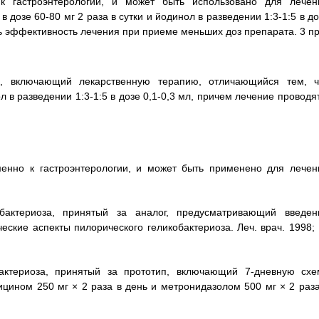
к гастроэнтерологии, и может быть использовано для лечен
в дозе 60-80 мг 2 раза в сутки и йодинол в разведении 1:3-1:5 в д
ть эффективность лечения при приеме меньших доз препарата. 3 пр
а, включающий лекарственную терапию, отличающийся тем, ч
л в разведении 1:3-1:5 в дозе 0,1-0,3 мл, причем лечение проводя
менно к гастроэнтерологии, и может быть применено для лечен
бактериоза, принятый за аналог, предусматривающий введен
еские аспекты пилорического геликобактериоза. Леч. врач. 1998;
бактериоза, принятый за прототип, включающий 7-дневную схе
ицином 250 мг × 2 раза в день и метронидазолом 500 мг × 2 раза