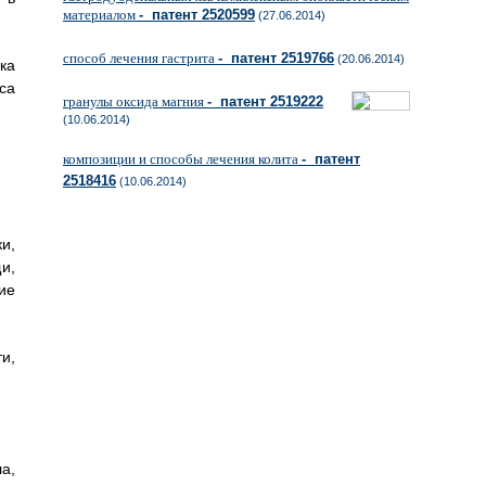
материалом
- патент 2520599
(27.06.2014)
способ лечения гастрита
- патент 2519766
(20.06.2014)
ка
са
гранулы оксида магния
- патент 2519222
(10.06.2014)
композиции и способы лечения колита
- патент
2518416
(10.06.2014)
и,
и,
ие
и,
а,