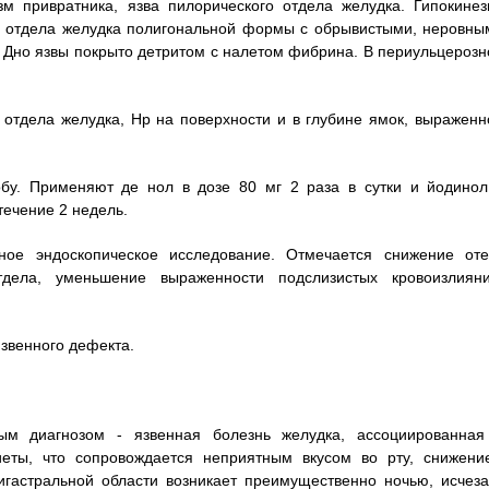
зм привратника, язва пилорического отдела желудка. Гипокинез
го отдела желудка полигональной формы с обрывистыми, неровны
. Дно язвы покрыто детритом с налетом фибрина. В периульцерозн
о отдела желудка, Нр на поверхности и в глубине ямок, выраженн
бу. Применяют де нол в дозе 80 мг 2 раза в сутки и йодинол
течение 2 недель.
ное эндоскопическое исследование. Отмечается снижение оте
тдела, уменьшение выраженности подслизистых кровоизлияни
язвенного дефекта.
ым диагнозом - язвенная болезнь желудка, ассоциированная
иеты, что сопровождается неприятным вкусом во рту, снижени
игастральной области возникает преимущественно ночью, исчеза