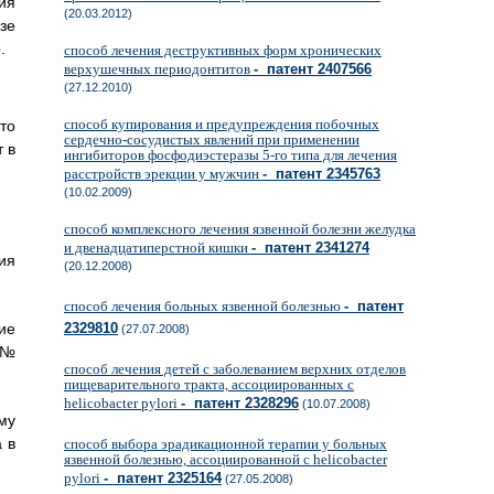
ия
(20.03.2012)
озе
.
способ лечения деструктивных форм хронических
верхушечных периодонтитов
- патент 2407566
(27.12.2010)
способ купирования и предупреждения побочных
то
сердечно-сосудистых явлений при применении
т в
ингибиторов фосфодиэстеразы 5-го типа для лечения
расстройств эрекции у мужчин
- патент 2345763
(10.02.2009)
способ комплексного лечения язвенной болезни желудка
и двенадцатиперстной кишки
- патент 2341274
ия
(20.12.2008)
способ лечения больных язвенной болезнью
- патент
ие
2329810
(27.07.2008)
 №
способ лечения детей с заболеванием верхних отделов
пищеварительного тракта, ассоциированных с
helicobacter pylori
- патент 2328296
(10.07.2008)
му
 в
способ выбора эрадикационной терапии у больных
язвенной болезнью, ассоциированной с helicobacter
pylori
- патент 2325164
(27.05.2008)