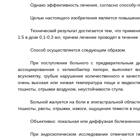
Однако эффективность лечения, согласно способу-п
Целью настоящего изобретения является повышени
Технический результат достигается тем, что применя
1:5 в дозе 0,1-0,3 мл, причем лечение проводят в течение 
Способ осуществляется следующим образом.
При поступлении больного с предварительным ди
ассоциированная с хеликобактер пилори, выясняют в
всухомятку, грубые нарушения количественного и качес
очень высокая или низкая температура пищи и жидкости
тошноты, отрыжки воздухом, неустойчивости стула.
Больной жалуется на боли в эпигастральной област
тошноты, рвоты, отрыжки, изжоги, ощущения тяжести в по
Объективно: локальная или диффузная болезненност
При эндоскопическом исследовании отмечается ги