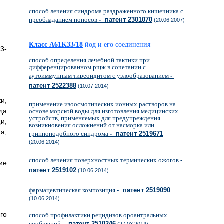
способ лечения синдрома раздраженного кишечника с
преобладанием поносов
- патент 2301070
(20.06.2007)
Класс A61K33/18
йод и его соединения
:3-
способ определения лечебной тактики при
дифференцированном рщж в сочетании с
аутоиммунным тиреоидитом с узлообразованием
-
патент 2522388
(10.07.2014)
и,
применение изоосмотических ионных растворов на
да
основе морской воды для изготовления медицинских
устройств, применяемых для предупреждения
и,
возникновения осложнений от насморка или
а,
гриппоподобного синдрома
- патент 2519671
(20.06.2014)
способ лечения поверхностных термических ожогов
-
ие
патент 2519102
(10.06.2014)
фармацевтическая композиция
- патент 2519090
(10.06.2014)
го
способ профилактики рецидивов ороантральных
сообщений
- патент 2510246