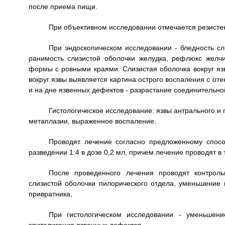
после приема пищи.
При объективном исследовании отмечается резисте
При эндоскопическом исследовании - бледность сл
ранимость слизистой оболочки желудка, рефлюкс желч
формы с ровными краями. Слизистая оболочка вокруг язв
вокруг язвы выявляется картина острого воспаления с от
и на дне язвенных дефектов - разрастание соединительно
Гистологическое исследование: язвы антрального и 
метаплазии, выраженное воспаление.
Проводят лечение согласно предложенному спосо
разведении 1:4 в дозе 0,2 мл, причем лечение проводят в 
После проведенного лечения проводят контроль
слизистой оболочки пилорического отдела, уменьшение 
привратника,
При гистологическом исследовании - уменьшени