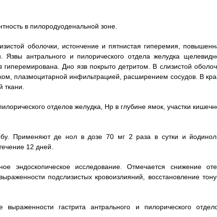
нтность в пилородуоденальной зоне.
изистой оболочки, истончение и пятнистая гиперемия, повышенн
и. Язвы антрального и пилорического отдела желудка щелевидн
 гиперемирована. Дно язв покрыто детритом. В слизистой оболоч
еком, плазмоцитарной инфильтрацией, расширением сосудов. В кра
й ткани.
пилорического отделов желудка, Hp в глубине ямок, участки кишечн
бу. Применяют де нол в дозе 70 мг 2 раза в сутки и йодинол
течение 12 дней.
ное эндоскопическое исследование. Отмечается снижение оте
выраженности подслизистых кровоизлияний, восстановление тону
е выраженности гастрита антрального и пилорического отдело