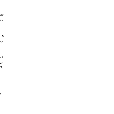
их
ми
 в
ия
ия
ся
67-
X.,