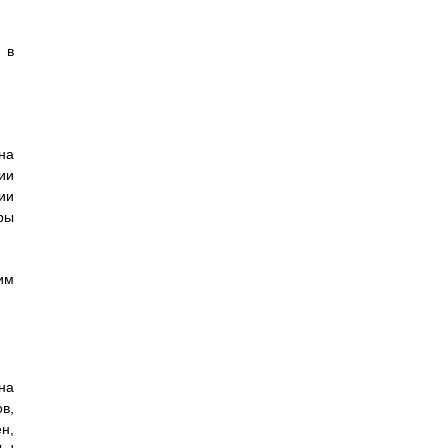
 в
на
ии
ии
ры
им
на
в,
н,