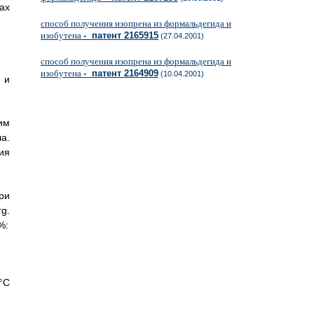
ах
способ получения изопрена из формальдегида и
изобутена
- патент 2165915
(27.04.2001)
способ получения изопрена из формальдегида и
изобутена
- патент 2164909
(10.04.2001)
 и
шим
а.
ия
ри
g.
%:
°C