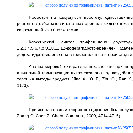
Несмотря на кажущуюся простоту, одностадийн
реагентов, субстратов и катализаторов или сильно токси
современной «зелёной» химии.
Классический синтез трифенилена двухста
1,2,3,4,5,6,7,8,9,10,11,12-додекагидротрифенилен (
додекагидротрифенилена в трифенилен на второй стадии
Анализ мировой литературы показал, что при пол
альдольной тримеризации циклогексанона под воздействи
хорошие выходы продукта (Jing X., Xu F., Zhu Q., Ren X.
3171):
При использовании хлористого циркония был получен 
Zhang C, Chen Z. Chem. Commun., 2009, 4714-4716):