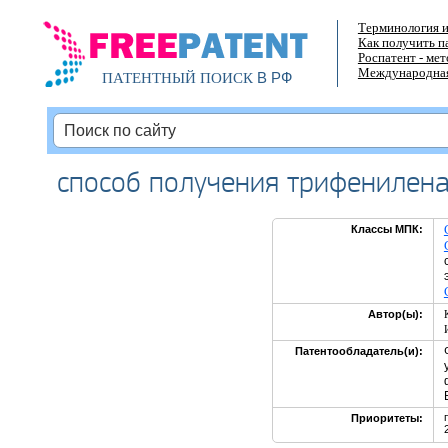
Терминология и
Как получить п
Роспатент - ме
Международная
В РФ
ПАТЕНТНЫЙ ПОИСК
способ получения трифенилен
Классы МПК:
Автор(ы):
Патентообладатель(и):
Приоритеты: