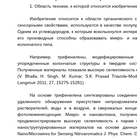
1. Область техники, к которой относится изобретение
Изобретение относится к области органического 
сенсорными свойствами, используются в качестве полупр
Одним из углеводородов, к которым всколыхнулся интер
его производные способны образовавать микро- и на
колончатого типа.
Например, трифенилены, модифицированные 
упорядоченные колончатые структуры в твердом сост
Полученные материалы показали высокую селективность 
(V. Bhalla, Н. Singh, М. Kumar, S.K. Prasad Triazole-Modi
Langmuir 2011, 27, 15275-15281).
На основе трифенилена синтезированы соединен
удаленного обнаружения присутствия нитроаромати
растворителей, воды и в воздухе, в сверхмалых конц
фотолюминесценции. Микро- и нановолокна, получен
продемонстрировали высокую селективность к парам 
наноструктурированных материалов на основе данных 
Nano/Microwires for Sensing Nitroaromatics J. Phys. Chem