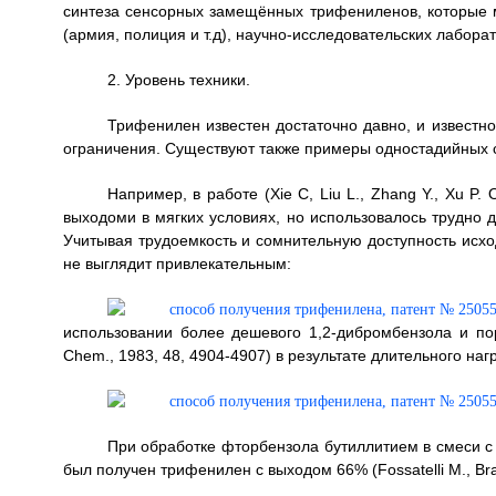
синтеза сенсорных замещённых трифениленов, которые м
(армия, полиция и т.д), научно-исследовательских лаборат
2. Уровень техники.
Трифенилен известен достаточно давно, и известно
ограничения. Существуют также примеры одностадийных с
Например, в работе (Xie С, Liu L., Zhang Y., Xu P.
выходоми в мягких условиях, но использовалось трудно 
Учитывая трудоемкость и сомнительную доступность исхо
не выглядит привлекательным:
использовании более дешевого 1,2-дибромбензола и пор
Chem., 1983, 48, 4904-4907) в результате длительного н
При обработке фторбензола бутиллитием в смеси с
был получен трифенилен с выходом 66% (Fossatelli М., Bra