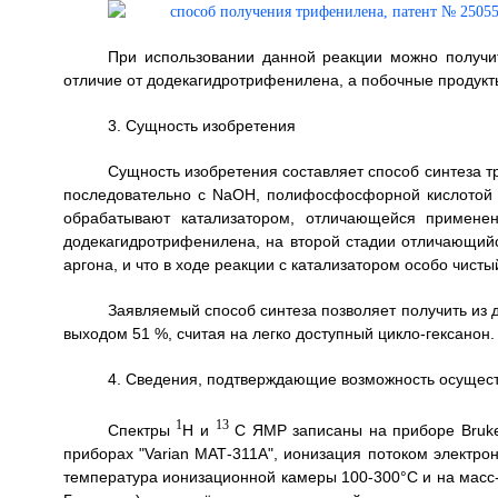
При использовании данной реакции можно получит
отличие от додекагидротрифенилена, а побочные продукты
3. Сущность изобретения
Сущность изобретения составляет способ синтеза 
последовательно с NaOH, полифосфосфорной кислотой 
обрабатывают катализатором, отличающейся примене
додекагидротрифенилена, на второй стадии отличающий
аргона, и что в ходе реакции с катализатором особо чист
Заявляемый способ синтеза позволяет получить из
выходом 51 %, считая на легко доступный цикло-гексанон.
4. Сведения, подтверждающие возможность осущест
1
13
Спектры
Н и
С ЯМР записаны на приборе Bruker
приборах "Varian МАТ-311А", ионизация потоком электро
температура ионизационной камеры 100-300°C и на масс-