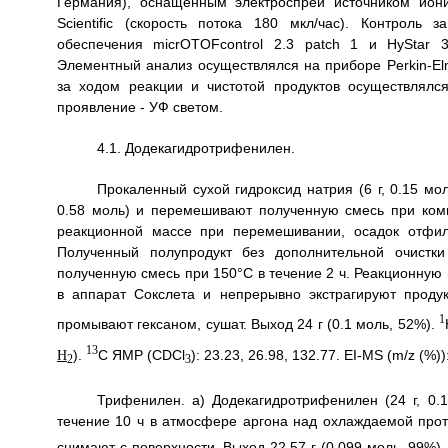
Германия), оснащённым электроспрей источником ион
Scientific (скорость потока 180 мкл/час). Контрол
обеспечения micrOTOFcontrol 2.3 patch 1 и HyStar 3
Элементный анализ осуществлялся на приборе Perkin-Elm
за ходом реакции и чистотой продуктов осуществлялся
проявление - УФ светом.
4.1. Додекагидротрифенилен.
Прокаленный сухой гидроксид натрия (6 г, 0.15 мо
0.58 моль) и перемешивают полученную смесь при комн
реакционной массе при перемешивании, осадок отфил
Полученный полупродукт без дополнительной очистк
полученную смесь при 150°C в течение 2 ч. Реакционную
в аппарат Сокслета и непрерывно экстрагируют прод
1
промывают гексаном, сушат. Выход 24 г (0.1 моль, 52%).
13
).
С ЯМР (CDCl
): 23.23, 26.98, 132.77. EI-MS (m/z (%))
H
2
3
Трифенилен. а) Додекагидротрифенилен (24 г, 0.
течение 10 ч в атмосфере аргона над охлаждаемой про
снимают с поверхности. Выход 22.57 г (0.099 моль, 99%)