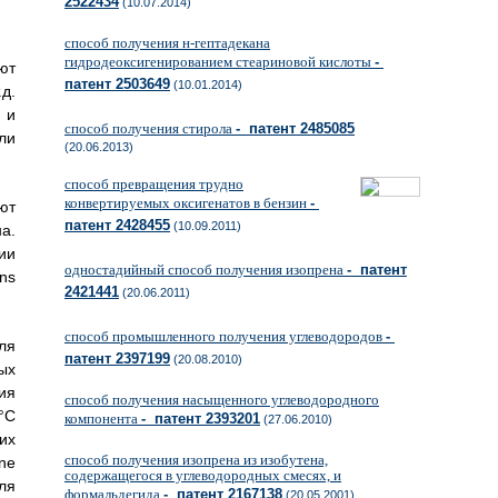
2522434
(10.07.2014)
способ получения н-гептадекана
гидродеоксигенированием стеариновой кислоты
-
ют
патент 2503649
(10.01.2014)
д.
 и
способ получения стирола
- патент 2485085
ли
(20.06.2013)
способ превращения трудно
конвертируемых оксигенатов в бензин
-
ют
патент 2428455
(10.09.2011)
а.
ии
одностадийный способ получения изопрена
- патент
ons
2421441
(20.06.2011)
способ промышленного получения углеводородов
-
ля
патент 2397199
(20.08.2010)
ых
ия
способ получения насыщенного углеводородного
°C
компонента
- патент 2393201
(27.06.2010)
их
способ получения изопрена из изобутена,
ne
содержащегося в углеводородных смесях, и
для
формальдегида
- патент 2167138
(20.05.2001)