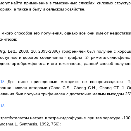
огут найти применение в таможенных службах, силовых структур
ориях, а также в быту и сельском хозяйстве.
 много способов его получения, однако все они имеют недостатки
интезов:
 Org. Lett., 2008, 10, 2393-2396) трифенилен был получен с хоро
доступное и дорогое соединение - трифлат 2-триметилсилилфенол
дного ортобромфенола и его токсичность, данный способ получен
Две ниже приведенные методики не воспроизводятся. П
ошка никеля авторами (Chao C.S., Cheng С.Н., Chang СТ. J. Or
агревания был получен трифенилен с достаточно малым выходом 25
 третбутилатом натрия в тетра-гидрофуране при температуре -100
ndsma L. Synthesis, 1992, 756):