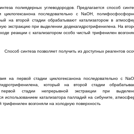
синтеза полиядерных углеводородов. Предлагается способ синте
и циклогексанона последовательно с NaOH, полифосфосфорн
орый на второй стадии обрабатывают катализатором в атмосфе
ную экстракцию при выделении додекагидротрифенилена. На втор
 ходе реакции с катализатором особо чистый трифенилен возгоня
Способ синтеза позволяет получить из доступных реагентов осо
вия на первой стадии циклогексанона последовательно с NaO
гидротрифенилена, который на второй стадии обрабатыва
 первой стадии непрерывной экстракции при выделен
ся использованием катализатора палладий на сибуните, атмосфе
тый трифенилен возгоняли на холодную поверхность