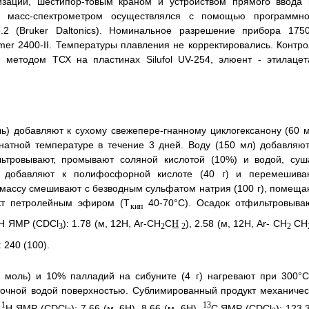
изации, шестипор-товым краном и устройством прямого ввода 
ь за масс-спектрометром осуществлялся с помощью программно
.2 (Bruker Daltonics). Номинальное разрешение прибора 1750
er 2400-II. Температуры плавления не корректировались. Контро
 методом ТСХ на пластинах Silufol UV-254, элюент - этилацета
ль) добавляют к сухому свежепере-гнанному циклогексанону (60 м
атной температуре в течение 3 дней. Воду (150 мл) добавляют
ьтровывают, промывают соляной кислотой (10%) и водой, суша
и добавляют к полифосфорной кислоте (40 г) и перемешива
 массу смешивают с безводным сульфатом натрия (100 г), помеща
укт петролейным эфиром (Т
40-70°C). Осадок отфильтровываю
кип
H ЯМР (CDCl
): 1.78 (м, 12Н, Ar-CH
C
), 2.58 (м, 12Н, Ar- CH
CH
H
3
2
2
2
: 240 (100).
1 моль) и 10% палладий на сибуните (4 г) нагревают при 300°C
точной водой поверхностью. Сублимированный продукт механичес
1
13
.
H ЯМР (CDCl
): 7.66 (м, 6Н), 8.66 (м, 6Н).
С ЯМР (CDCl
): 123.