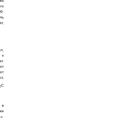
kd
го
0.
ль
т,
л,
 к
т.
ют
ют
т,
C
2
 в
ки
33,