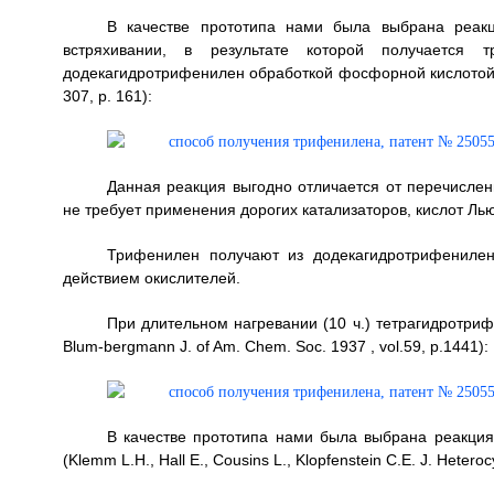
В качестве прототипа нами была выбрана реакц
встряхивании, в результате которой получается тр
додекагидротрифенилен обработкой фосфорной кислотой (85
307, p. 161):
Данная реакция выгодно отличается от перечислен
не требует применения дорогих катализаторов, кислот Льюи
Трифенилен получают из додекагидротрифенилен
действием окислителей.
При длительном нагревании (10 ч.) тетрагидротри
Blum-bergmann J. of Am. Chem. Soc. 1937 , vol.59, p.1441):
В качестве прототипа нами была выбрана реакци
(Klemm L.H., Hall Е., Cousins L., Klopfenstein C.E. J. Hetero