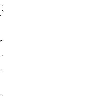
ри
 в
l.
м,
ли
О.
де