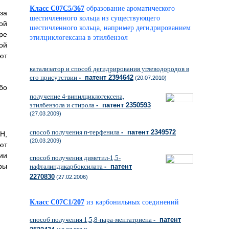
Класс C07C5/367
образование ароматического
за
шестичленного кольца из существующего
ой
шестичленного кольца, например дегидрированием
ре
этилциклогексана в этилбензол
ой
ют
катализатор и способ дегидрирования углеводородов в
его присутствии
- патент 2394642
(20.07.2010)
бо
получение 4-винилциклогексена,
этилбензола и стирола
- патент 2350593
(27.03.2009)
способ получения п-терфенила
- патент 2349572
H,
(20.03.2009)
ют
ии
способ получения диметил-1,5-
ры
нафталиндикарбоксилата
- патент
2270830
(27.02.2006)
Класс C07C1/207
из карбонильных соединений
способ получения 1,5,8-пара-ментатриена
- патент