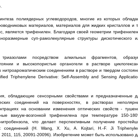
.
синтеза полиядерных углеводородов, многие из которых облада
оводниковых материалов, материалов для жидких кристаллов и т.
ес, является трифенилен. Благодаря своей геометрии трифенилен
норазмерные суп-рамолекулярные структуры дискотического и
триазолами посредством алкильных фрагментов, образу
оянии и высокопористые органогели в растворе циклогексан
к нитроароматическим соединениям в растворе и твердом состоян
fied Triphenylene Derivative: Self-Assembly and Sensing Applicati
ия, обладающие сенсорными свойствами и предназначенные д
ческих соединений на поверхностях, в растворах неполярн
ентрациях на основании изменения оптических свойств - тушен
ные вакуум-возгонкой трифенилена при температуре 150-180
нитробензола, что делает перспективным получение простейш
соединений (Н. Wang, X. Xu, A. Kojtari, H.-F. Ji Triphenyle
. С 2011, 115, 20091-20096). Изобретение может быть использовано 