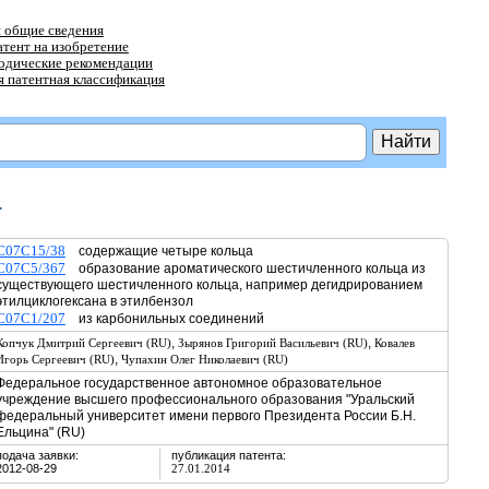
 общие сведения
атент на изобретение
тодические рекомендации
 патентная классификация
а
C07C15/38
содержащие четыре кольца
C07C5/367
образование ароматического шестичленного кольца из
существующего шестичленного кольца, например дегидрированием
этилциклогексана в этилбензол
C07C1/207
из карбонильных соединений
,
,
Копчук Дмитрий Сергеевич (RU)
Зырянов Григорий Васильевич (RU)
Ковалев
,
Игорь Сергеевич (RU)
Чупахин Олег Николаевич (RU)
Федеральное государственное автономное образовательное
учреждение высшего профессионального образования "Уральский
федеральный университет имени первого Президента России Б.Н.
Ельцина" (RU)
подача заявки:
публикация патента:
2012-08-29
27.01.2014