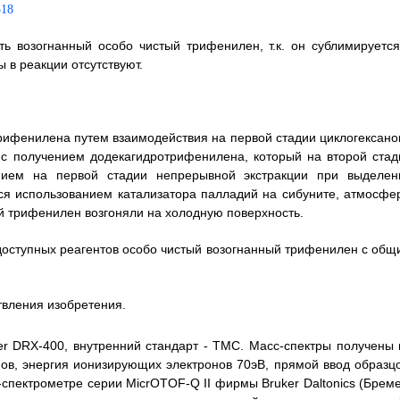
ь возогнанный особо чистый трифенилен, т.к. он сублимируется
 в реакции отсутствуют.
трифенилена путем взаимодействия на первой стадии циклогексано
с получением додекагидротрифенилена, который на второй стад
нием на первой стадии непрерывной экстракции при выделен
ся использованием катализатора палладий на сибуните, атмосфе
ый трифенилен возгоняли на холодную поверхность.
 доступных реагентов особо чистый возогнанный трифенилен с общ
вления изобретения.
 DRX-400, внутренний стандарт - ТМС. Масс-спектры получены 
нов, энергия ионизирующих электронов 70эВ, прямой ввод образцо
спектрометре серии MicrOTOF-Q II фирмы Bruker Daltonics (Бреме