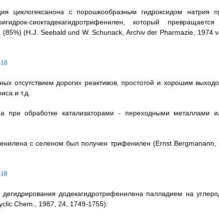
ия циклогексанона с порошкообразным гидроксидом натрия п
игидрок-сиоктадекагидротрифенилен, который превращается
%) (Н.J. Seebald und W. Schunack, Archiv der Pharmazie, 1974 vo
ных отсутствием дорогих реактивов, простотой и хорошим выходо
са и т.д.
а при обработке катализаторами - переходными металлами и
фенилена с селеном был получен трифенилен (Ernst Bergmanann, 
я дегидрирования додекагидротрифенилена палладием на углеро
cyclic Chem., 1987, 24, 1749-1755):