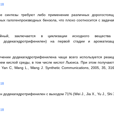
ые синтезы требуют либо применение различных дорогостоящ
чных галогенпроизводных бензола, что плохо соотносится с задача
дийный, заключается в циклизации исходного вещества
далее додекагидротрифенилен) на первой стадии и ароматизац
.
учении додекагидротрифенилена чаще всего используется реакц
ем кислой среды, в том числе кислот Льюиса. При этом получают
, Yan C, Wang L., Wang J. Synthetic Communications, 2005, 35, 31
додекагидротрифенилен с выходом 71% (Wei J., Jia X., Yu J., Shi 