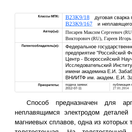
B23K9/18
Классы МПК:
дуговая сварка
B23K9/167
и неплавящегос
Автор(ы):
Писарев Максим Сергеевич (RU
,
Викторович (RU)
Гареев Игорь
Федеральное государственн
Патентообладатель(и):
предприятие "Российский 
Центр - Всероссийский Нау
Исследовательский Институ
имени академика Е.И. Заба
ВНИИТФ им. академ. Е.И. За
подача заявки:
публикация 
Приоритеты:
2012-07-11
27.01.2014
Способ предназначен для арг
неплавящимся электродом деталей
магниевых сплавов, одна из которых т