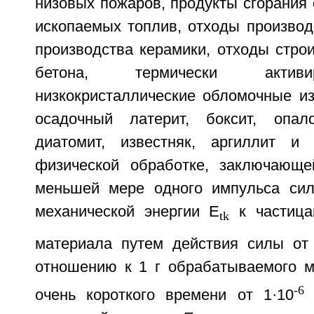
низовых пожаров, продукты сгорания
ископаемых топлив, отходы производ
производства керамики, отходы стро
бетона, термически актив
низкокристаллические обломочные и
осадочный латерит, боксит, опало
диатомит, известняк, аргиллит и 
физической обработке, заключающе
меньшей мере одного импульса сил
механической энергии E
к частица
tk
материала путем действия силы от
отношению к 1 г обрабатываемого м
-
очень короткого времени от 1·10