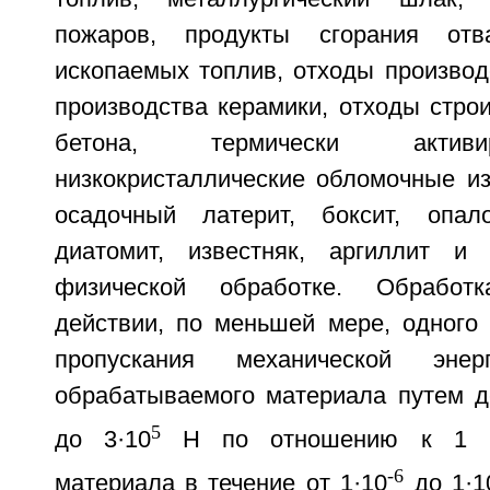
пожаров, продукты сгорания от
ископаемых топлив, отходы производ
производства керамики, отходы стро
бетона, термически актив
низкокристаллические обломочные и
осадочный латерит, боксит, опало
диатомит, известняк, аргиллит и 
физической обработке. Обработ
действии, по меньшей мере, одного
пропускания механической эне
обрабатываемого материала путем д
5
до 3·10
Н по отношению к 1 г 
-6
материала в течение от 1·10
до 1·1