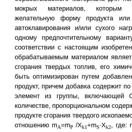
мокрых материалов, которым 
желательную форму продукта или
автоклавирования и/или сухого наг
одному предпочтительному вариант
соответствии с настоящим изобретен
обрабатываемым материалом являет
сгорания твердых топлив, его химич
быть оптимизирован путем добавлен
продукт, причем добавка содержит п
элемент из группы, включающей 
количестве, пропорциональном содер
продукте сгорания твердого ископаемо
отношению m
=m
/X
+m
·X
, где: 
A
P
k1
S
k2