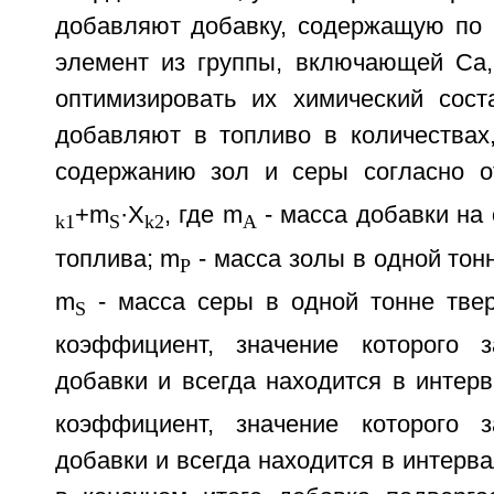
добавляют добавку, содержащую по
элемент из группы, включающей Са,
оптимизировать их химический сост
добавляют в топливо в количествах
содержанию зол и серы согласно 
+m
·X
, где m
- масса добавки на 
k1
S
k2
A
топлива; m
- масса золы в одной тон
P
m
- масса серы в одной тонне твер
S
коэффициент, значение которого з
добавки и всегда находится в интерв
коэффициент, значение которого з
добавки и всегда находится в интерва