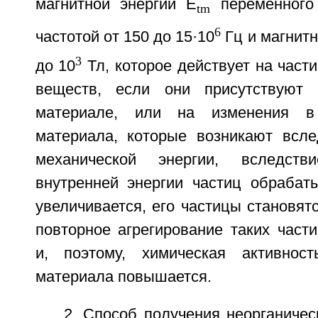
магнитной энергии E
переменного 
tm
6
частотой от 150 до 15·10
Гц и магнитн
3
до 10
Тл, которое действует на час
веществ, если они присутствуют
материале, или на изменения в
материала, которые возникают всле
механической энергии, вследств
внутренней энергии частиц обрабат
увеличивается, его частицы становят
повторное агрегирование таких част
и, поэтому, химическая активност
материала повышается.
2. Способ получения неорганичес