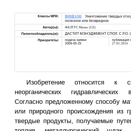
B09B3/00
Классы МПК:
Уничтожение твердых отходо
полезное или безвредное
Автор(ы):
ФАЛТУС Милос (CZ)
ДАСТИТ МЭНЭДЖМЕНТ СПОЛ. С.Р.О. (
Патентообладатель(и):
подача заявки:
публикация 
Приоритеты:
2009-05-25
27.01.2014
Изобретение относится к с
неорганических гидравлических 
Согласно предложенному способу мат
или природного происхождения из 
твердые продукты, получаемые путе
топлив, металлургический шлак,