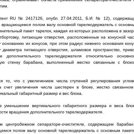
тим.
атент RU № 2417126, опубл. 27.04.2011, Б.И. № 12), содержащ
ом вращающемся полом валу основной тарелкодержатель с основн
нительный пакет тарелок, каждая из которых расположена в зазор
тбортовку, питающие отверстия, расположенные на конусной час
 основанию их конусов, при этом радиус нижнего основания кону
у диаметра питающего отверстия, шламовое пространство, приво
 дополнительного тарелкодержателя относительно основног
ую стенку барабана, выполненный жестко связанным с блоко
ся то, что с увеличением числа ступеней регулирования углов
а счет увеличения числа шестерен в блоке, жестко связанном
кальный габаритный размер и вес блока.
 в уменьшении вертикального габаритного размера и веса блок
ости вращения дополнительного тарелкодержателя.
ом центробежном сепараторе-очистителе, содержащем барабан
щемся полом валу основной тарелкодержатель с основным пакет