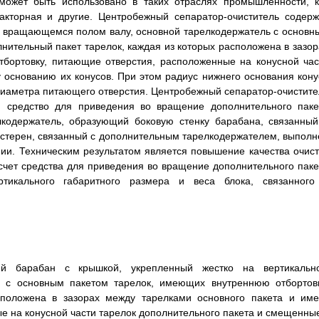
может быть использовано в таких отраслях промышленности, к
ракторная и другие. Центробежный сепаратор-очиститель содерж
м вращающемся полом валу, основной тарелкодержатель с основн
нительный пакет тарелок, каждая из которых расположена в зазор
тбортовку, питающие отверстия, расположенные на конусной час
 основанию их конусов. При этом радиус нижнего основания кону
диаметра питающего отверстия. Центробежный сепаратор-очистите
, средство для приведения во вращение дополнительного паке
лкодержатель, образующий боковую стенку барабана, связанный
естерен, связанный с дополнительным тарелкодержателем, выполн
и. Техническим результатом является повышение качества очист
 счет средства для приведения во вращение дополнительного паке
ртикального габаритного размера и веса блока, связанного
щий барабан с крышкой, укрепленный жестко на вертикальн
 с основным пакетом тарелок, имеющих внутреннюю отбортовк
сположена в зазорах между тарелками основного пакета и име
е на конусной части тарелок дополнительного пакета и смещенные