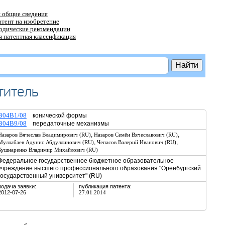
 общие сведения
атент на изобретение
тодические рекомендации
 патентная классификация
титель
B04B1/08
конической формы
B04B9/08
передаточные механизмы
,
,
Назаров Вячеслав Владимирович (RU)
Назаров Семён Вячеславович (RU)
,
,
Муллабаев Адунис Абдуллинович (RU)
Чепасов Валерий Иванович (RU)
Кушнаренко Владимир Михайлович (RU)
Федеральное государственное бюджетное образовательное
учреждение высшего профессионального образования "Оренбургский
государственный университет" (RU)
подача заявки:
публикация патента:
2012-07-26
27.01.2014