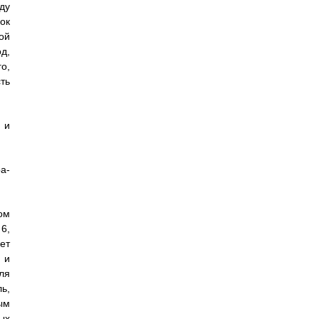
ду
ок
ой
д,
о,
ть
 и
а-
ом
6,
ет
 и
ля
ь,
ым
ых