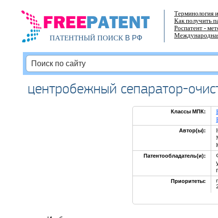
Терминология и
Как получить п
Роспатент - ме
Международная
В РФ
ПАТЕНТНЫЙ ПОИСК
центробежный сепаратор-очис
Классы МПК:
Автор(ы):
Патентообладатель(и):
Приоритеты: