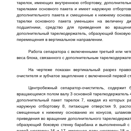
тарелок, имеющих внутреннюю отбортовку, дополнительн
тарелками основного пакета и имеет наружную отбортов
дополнительного пакета и смещенные к нижнему основан
тарелки основного пакета уменьшен на величину ди
подшипники, средство для приведения во вращение
дополнительный тарелкодержатель, образующий боковую 
перемещения в вертикальном направлении.
Работа сепаратора с включенными третьей или чет
веса блока, связанного с дополнительным тарелкодержат
На чертеже показан вертикальный разрез право
очистителя и зубчатое зацепление с включенной первой с
Центробежный сепаратор-очиститель, содержит
вращающемся полом валу 3 основной тарелкодержатель 4
дополнительный пакет тарелок 7, каждая из которых р
наружную отбортовку 8, питающие отверстия 9, расп
смещенные к нижнему основанию их конусов, шламово
приведения во вращение дополнительного тарелкодержат
образующий боковую стенку барабана и выполненный с
парой шестерен 16 и 17, имеющее пару шестерен 18 и 