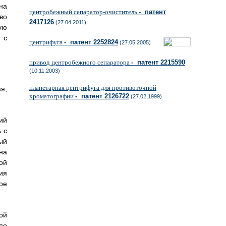
на
центробежный сепаратор-очиститель
- патент
во
2417126
(27.04.2011)
ую
 с
центрифуга
- патент 2252824
(27.05.2005)
привод центробежного сепаратора
- патент 2215590
(10.11.2003)
планетарная центрифуга для противоточной
я,
хроматографии
- патент 2126722
(27.02.1999)
ий
 с
ый
на
ой
ия
ое
ой
по