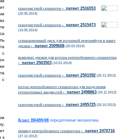
ак
ит
газоочистной сепаратор
- патент 2516553
ым
(20.05.2014)
ах
газоочистной сепаратор
- патент 2515473
ти
(10.05.2014)
са
ль
сепарационный диск для роторной центрифуги и пакет
дисков
- патент 2509608
та
(20.03.2014)
 с
комплект дисков для ротора центробежного сепаратора
ен
- патент 2503503
(10.01.2014)
ки
та
газоочистной сепаратор
- патент 2501592
(20.12.2013)
 с
ротор центробежного сепаратора для разделения
гетерогенных жидкостей
- патент 2498863
(20.11.2013)
газоочистной сепаратор
- патент 2495725
(20.10.2013)
ом
Класс B04B9/08
передаточные механизмы
у,
ет
привод центробежного сепаратора
- патент 2470716
(27.12.2012)
 к