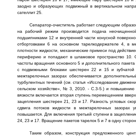
заодно и образующих подвижный в вертикальном напра
сателлит 25.
Сепаратор-очиститель работает следующим образом
на рабочий режим производится подача неочищенно
подшипниками 12 и внутренней части конусной поверхно
отбортовками 6 на основном тарелкодержателе 4, в м
плотности жидкости, механические примеси под действи
периферию и попадают в шламовое пространство 10. О
частоты вращения основного 5 и дополнительного пакета
с подвижными блоками шестерен 22 и 15 и зубчатой 
межтарелочных зазорах обеспечивается дополнительный
турбулентных течений (см. статья «Исследование движени
сельском хозяйстве», № 3, 2010. - С.3-5.) и повышению
вязкости включается вторая ступень перемещением вверх
зацепления шестерен 21, 23 и 17. Разность угловых скор
сдвига потоков жидкости в межтарелочных зазорах ув
повышается. Для включения третьей ступени в зацепление 
24, 23 и 17. Вращение пакетов тарелок 5 и 7 в одну стор
Таким образом, конструкция предложенного цен