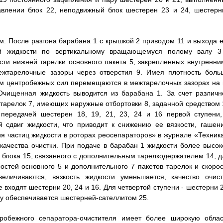
влении блок 22, неподвижный блок шестерен 23 и 24, шестерн
. После разгона барабана 1 с крышкой 2 приводом 11 и выхода е
й жидкости по вертикальному вращающемуся полому валу 3
сти нижней тарелки основного пакета 5, закрепленных внутренни
ежтарелочные зазоры через отверстия 9. Имея плотность боль
ем центробежных сил перемещаются в межтарелочных зазорах на 
чищенная жидкость выводится из барабана 1. За счет различн
 тарелок 7, имеющих наружные отбортовки 8, заданной средством 
передачей шестерен 18, 19, 21, 23, 24 и 16 первой ступени,
 сдвиг жидкости, что приводит к снижению ее вязкости, гашен
я частиц жидкости в роторах реосепараторов» в журнале «Техника
 качества очистки. При подаче в барабан 1 жидкости более высок
 блока 15, связанного с дополнительным тарелкодержателем 14, д
остей основного 5 и дополнительного 7 пакетов тарелок и скорос
еличиваются, вязкость жидкости уменьшается, качество очист
входят шестерни 20, 24 и 16. Для четвертой ступени - шестерни 2
ону обеспечивается шестерней-сателлитом 25.
тробежного сепаратора-очистителя имеет более широкую облас