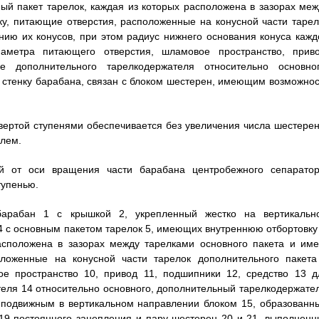
ый пакет тарелок, каждая из которых расположена в зазорах меж
ку, питающие отверстия, расположенные на конусной части тарел
ию их конусов, при этом радиус нижнего основания конуса кажд
аметра питающего отверстия, шламовое пространство, приво
 дополнительного тарелкодержателя относительно основног
стенку барабана, связан с блоком шестерен, имеющим возможнос
вертой ступенями обеспечивается без увеличения числа шестерен
елем.
й от оси вращения части барабана центробежного сепаратор
тупенью.
 барабан 1 с крышкой 2, укрепленный жестко на вертикальн
 с основным пакетом тарелок 5, имеющих внутреннюю отбортовку 
асположена в зазорах между тарелками основного пакета и име
оложенные на конусной части тарелок дополнительного пакета
е пространство 10, привод 11, подшипники 12, средство 13 д
еля 14 относительно основного, дополнительный тарелкодержател
 подвижным в вертикальном направлении блоком 15, образованн
19 постоянного зацепления и пару шестерен 20 и 21, выполненн