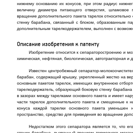
нижнему основанию их конусов, при этом радиус нижнег
величину диаметра питающего отверстия, шламовое п
вращение дополнительного пакета тарелок относительно
стенку барабана, связанный с блоком, образованным па
дополнительным тарелкодержателем, выполнен с возмож
Описание изобретения к патенту
Изобретение относится к сепараторостроению и мо
химическая, нефтяная, биологическая, автотракторная и д
Известен центробежный сепаратор-молокоочистител
барабан, содержащий крышку, укрепленный жестко на в
основным пакетом тарелок, имеющих внутреннюю отборто
тарелкодержатель, образующий боковую стенку барабана 
в зазорах между тарелками основного пакета и имеет на
части тарелок дополнительного пакета и смещенные к н
конуса каждой тарелки основного пакета уменьшен 
пространство, средство для приведения во вращение допо
Недостатком этого сепаратора является то, что ег
стенки барабана, вызванный трением тормозного механ