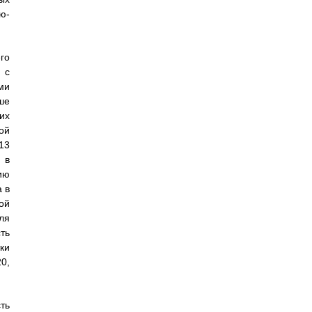
ю-
го
 с
ми
ше
их
ой
13
 в
ию
 в
ой
ля
ть
ки
0,
ть