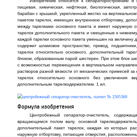
Изобретение относится к сепараторостроению и 
пищевая, химическая, нефтяная, биологическая, автот
барабан с крышкой, укрепленный жестко на вертикально
пакетом тарелок, имеющих внутреннюю отбортовку, допол
между тарелками основного пакета и имеет наружную о
тарелок дополнительного пакета и смещенные к нижнему
каждой тарелки основного пакета уменьшен на величину 
содержит шламовое пространство, привод, подшипники
тарелок относительно основного, дополнительный таре
блоком, образованным парой шестерен. При этом блок ш
с возможностью перемещения в вертикальном направлени
растворов разной вязкости от механических примесей за
тарелок относительно основного без увеличения ве
дополнительным тарелкодержателем. 1 ил.
Формула изобретения
Центробежный сепаратор-очиститель, содержа
вращающемся полом валу, основной тарелкодержатель
дополнительный пакет тарелок, каждая из которых ра
наружную отбортовку, питающие отверстия, расположенны