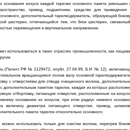
о основания конуса каждой тарелки основного пакета уменьшен 
ространство, привод, подшипники, средство для приведения 
 основного, дополнительный тарелкодержатель, образующий боков
рой шестерен, отличающийся тем, что блок шестерен, связанный
ностью перемещения в вертикальном направлении.
жет использоваться в таких отраслях промышленности, как пищева
ругие.
ь (Патент РФ № 2129472, опубл. 27.04.99, Б.И. № 12), включающ
ертикальном вращающемся полом валу основной тарелкодержатель
вку с отверстиями для отвода очищенного молока, дополнительн
с дополнительным пакетом тарелок, каждая из которых расположе
ружную отбортовку, питающие отверстия, расположенные на конусн
ижнему основанию их конусов, при этом радиус нижнего основан
на величину диаметра питающего отверстия, привод, шламов
лнительного пакета тарелок относительно основного.
о можно использовать только для очистки молока, перегрев боков
изма, ограничивает область применения сепаратора-очистителя 