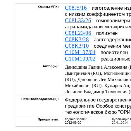
C08J5/16
Классы МПК:
изготовление изд
с низким коэффициентом т
C08L33/26
гомополимеры 
акриламида или метакрила
C08L23/06
полиэтен
C08K3/28
азотсодержащие
C08K3/10
соединения мет
C10M107/04
полиэтилен
C10M109/02
реакционные 
Автор(ы):
Данюшина Галина Алексеевна (
,
Дмитриевич (RU)
Могильницки
,
(RU)
Данюшин Лев Михайлови
,
Михайлович (RU)
Кужаров Анд
Логинов Владимир Тихонович 
Федеральное государственн
Патентообладатель(и):
предприятие Особое констру
технологическое бюро "ОРИ
подача заявки:
публикация 
Приоритеты:
2012-06-20
20.01.2014