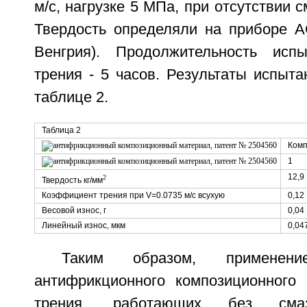
м/с, нагрузке 5 МПа, при отсутствии с
Твердость определяли на приборе АС
Венгрия). Продолжительность ис
трения - 5 часов. Результаты испыт
таблице 2.
Таблица 2
Комп
1
12,9
2
Твердость кг/мм
Коэффициент трения при V=0.0735 м/с всухую
0,12
Весовой износ, г
0,04
Линейный износ, мкм
0,04
Таким образом, применение
антифрикционного композиционного
трения, работающих без смазк