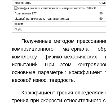
Компоненты
Соде
1
Полиэтилен 277
50
Медный поликомплекс полиакриламида
50
пэ свм
-
Al
O
-
2
3
Полученные методом прессования
композиционного материала об
комплексу физико-механических 
испытаний. При этом контролиро
основные параметры: коэффициент 
весовой износ, твердость.
Коэффициент трения определяли 
трения при скорости относительного 