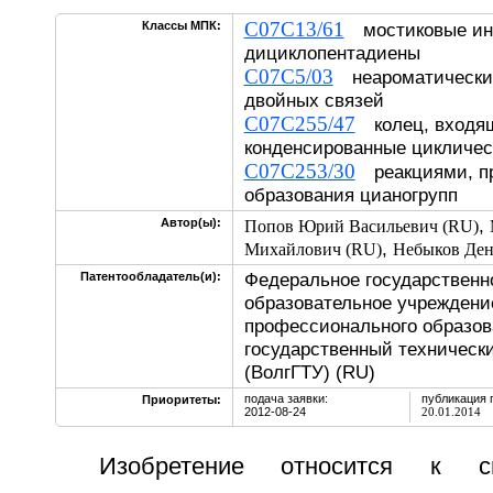
C07C13/61
Классы МПК:
мостиковые инд
дициклопентадиены
C07C5/03
неароматических
двойных связей
C07C255/47
колец, входя
конденсированные цикличес
C07C253/30
реакциями, п
образования цианогрупп
,
Автор(ы):
Попов Юрий Васильевич (RU)
,
Михайлович (RU)
Небыков Ден
Федеральное государственн
Патентообладатель(и):
образовательное учреждени
профессионального образов
государственный технически
(ВолгГТУ) (RU)
подача заявки:
публикация 
Приоритеты:
2012-08-24
20.01.2014
Изобретение относится к с