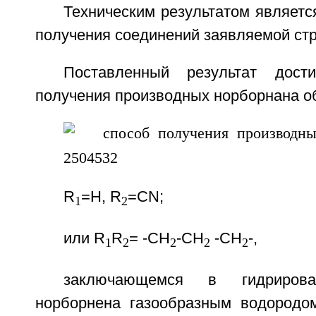
Техническим результатом являет
получения соединений заявляемой ст
Поставленный результат дост
получения производных норборнана 
R
=Н, R
=CN;
1
2
или R
R
= -СН
-СН
-СН
-,
1
2
2
2
2
заключающемся в гидрирова
норборнена газообразным водородо