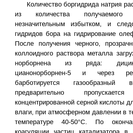
Количество боргидрида натрия ра
из количества получаемого 
незначительным избытком, и следо
гидридов бора на гидрирование олеф
После получения черного, прозрач
коллоидного раствора металла загру
норборнена из ряда: дицикл
цианонорборнен-5 и через ре
барботируется газообразный в
предварительно пропускае
концентрированной серной кислоты дл
влаги, при атмосферном давлении в те
температуре 40-50°C. По оконч
коагуляции частиц катализатора в