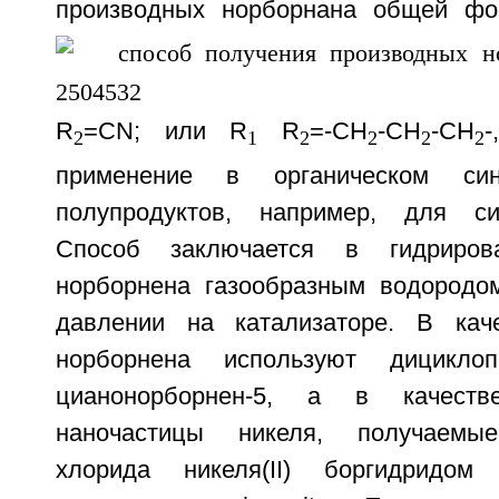
производных норборнана общей 
R
=CN; или R
R
=-СН
-СН
-СН
-
2
1
2
2
2
2
применение в органическом си
полупродуктов, например, для си
Способ заключается в гидрирова
норборнена газообразным водородо
давлении на катализаторе. В каче
норборнена используют дицикло
цианонорборнен-5, а в качеств
наночастицы никеля, получаемые
хлорида никеля(II) боргидридо