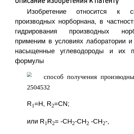
Описание изобретения к патенту
Изобретение относится к с
производных норборнана, в частност
гидрирования производных нор
применим в условиях лаборатории и 
насыщенные углеводороды и их п
формулы
R
=Н, R
=CN;
1
2
или R
R
= -СН
-СН
-СН
-,
1
2
2
2
2