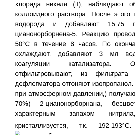
хлорида никеля (II), наблюдают о
коллоидного раствора. После этого
водорода и добавляют 15,75 г
цианонорборнена-5. Реакцию прово
50°C в течение 8 часов. По оконч
охлаждают, добавляют 3 мл во
коагуляции катализатора. 
отфильтровывают, из фильтрата 
дефлегматора отгоняют изопропанол.
при атмосферном давлении,) получают 
70%) 2-цианонорборнана, бесцв
характерным запахом нитрил
кристаллизуется, т.к. 192-193