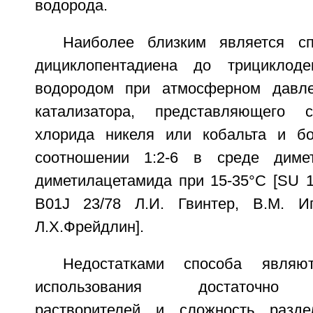
водорода.
Наиболее близким является сп
дициклопентадиена до трициклоде
водородом при атмосферном давле
катализатора, представляющего с
хлорида никеля или кобальта и бо
соотношении 1:2-6 в среде диме
диметилацетамида при 15-35°C [SU 1
B01J 23/78 Л.И. Гвинтер, В.М. Иг
Л.Х.Фрейдлин].
Недостатками способа являют
использования достаточно т
растворителей и сложность разде