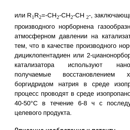
или R
R
=-СН
-СН
-СН
-, заключающ
1
2
2
2
2
производного норборнена газообра
атмосферном давлении на катализа
тем, что в качестве производного но
дициклопентадиен или 2-цианонорбор
катализатора используют нано
получаемые восстановлением хл
боргидридом натрия в среде изопро
процесс проводят в среде изопропан
40-50°C в течение 6-8 ч с после
целевого продукта.