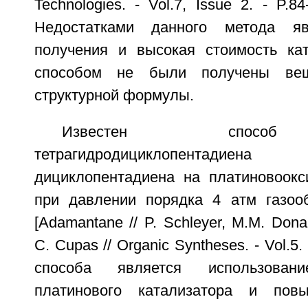
Technologies. - Vol.7, Issue 2. - P.84
Недостатками данного метода яв
получения и высокая стоимость ка
способом не были получены вещ
структурной формулы.
Известен способ
тетрагидродициклопентадиен
дициклопентадиена на платиновоокс
при давлении порядка 4 атм газоо
[Adamantane // P. Schleyer, М.М. Dona
С. Cupas // Organic Syntheses. - Vol.5.
способа является использовани
платинового катализатора и пов