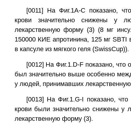
[0011] На Фиг.1A-C показано, ч
крови значительно снижены у лю
лекарственную форму (3) (8 мг инсу
150000 КИЕ апротинина, 125 мг SBTI 
в капсуле из мягкого геля (SwissCup)).
[0012] На Фиг.1.D-F показано, что
был значительно выше особенно межд
у людей, принимавших лекарственную 
[0013] На Фиг.1.G-I показано, чт
крови были значительно снижены у 
лекарственную форму (3).