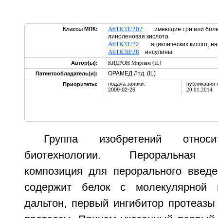
A61K31/202
Классы МПК:
имеющие три или более 
линоленовая кислота
A61K31/22
ациклических кислот, на
A61K38/28
инсулины
Автор(ы):
КИДРОН Мириам (IL)
ОРАМЕД Лтд. (IL)
Патентообладатель(и):
подача заявки:
публикация 
Приоритеты:
2009-02-26
20.01.2014
Группа изобретений отно
биотехнологии. Пероральная ф
композиция для перорального введе
содержит белок с молекулярной 
дальтон, первый ингибитор протеазы