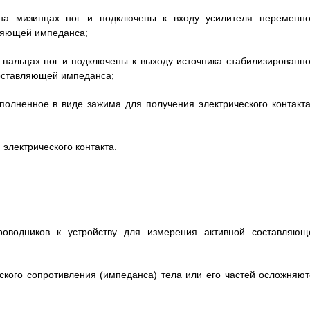
на мизинцах ног и подключены к входу усилителя переменно
вляющей импеданса;
 пальцах ног и подключены к выходу источника стабилизированно
составляющей импеданса;
ыполненное в виде зажима для получения электрического контакта
 электрического контакта.
оводников к устройству для измерения активной составляющ
еского сопротивления (импеданса) тела или его частей осложняют