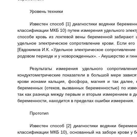
Уровень техники
Известен способ [1] диагностики водянки беремен
классификации МКБ 10) путем измерения удельного элект
способе кровь из локтевой вены беременной забирают 
удельное электрическое сопротивление крови. Если ег
[Евдокимов И.К. «Удельное электрическое сопротивление
родовом периоде и у новорожденных». - Акушерство и гине
Результаты измерения удельного сопротивлен
кондуктометрические показатели в большой мере завися
крови ионами кальция, фосфора, магния и так далее,
беременных (отеков, вызванных беременностью) по извес
так как разница между первым и вторым измерением в д
беременности, находится в пределах ошибки измерения.
Прототип
Известен способ [2] диагностики водянки береме
классификации МКБ 10), основанный на заборе крови у 