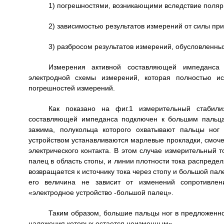
1) погрешностями, возникающими вследствие поляр
2) зависимостью результатов измерений от силы пр
3) разбросом результатов измерений, обусловленн
Измерения активной составляющей импеданса 
электродной схемы измерений, которая полностью и
погрешностей измерений.
Как показано на фиг.1 измерительный стабили
составляющей импеданса подключен к большим пальца
зажима, полукольца которого охватывают пальцы но
устройством устанавливаются марлевые прокладки, смоч
электрического контакта. В этом случае измерительный 
палец в область стопы, и линии плотности тока распредел
возвращается к источнику тока через стопу и большой пал
его величина не зависит от изменений сопротивлен
«электродное устройство -большой палец».
Таким образом, большие пальцы ног в предложенно
наложения которых остается неизменным».