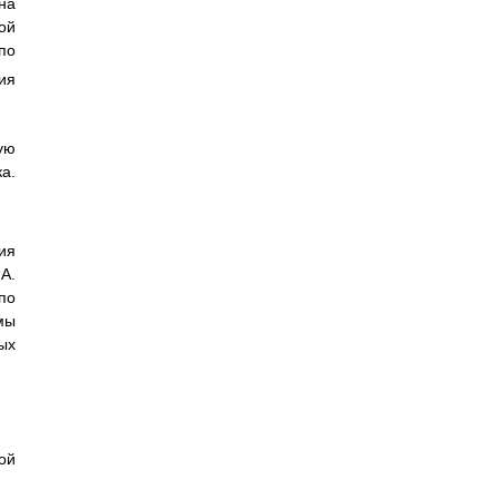
на
ой
по
ия
ую
а.
ия
А.
по
мы
ых
ой