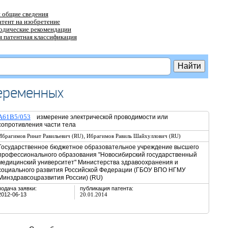
 общие сведения
атент на изобретение
тодические рекомендации
 патентная классификация
беременных
A61B5/053
измерение электрической проводимости или
сопротивления части тела
,
Ибрагимов Ринат Равильевич (RU)
Ибрагимов Равиль Шайхуллович (RU)
Государственное бюджетное образовательное учреждение высшего
профессионального образования "Новосибирский государственный
медицинский университет" Министерства здравоохранения и
социального развития Российской Федерации (ГБОУ ВПО НГМУ
Минздравсоцразвития России) (RU)
подача заявки:
публикация патента:
2012-06-13
20.01.2014