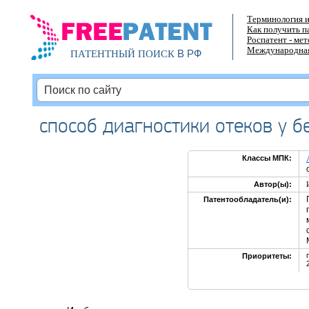
Терминология и
Как получить п
Роспатент - ме
Международная
В РФ
ПАТЕНТНЫЙ ПОИСК
способ диагностики отеков у 
Классы МПК:
Автор(ы):
Патентообладатель(и):
Приоритеты: