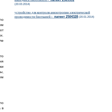
(20.03.2014)
устройство для контроля анизотропии электрической
проводимости биотканей
- патент 2504328
(20.01.2014)
по
ом
ют
х.
ле
то
ия
ки
ы,
ем
по
 в