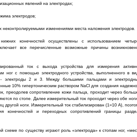
изационных явлений на электродах;
ижима электродов;
ых неконтролируемыми изменениями места наложения электродов.
нижних конечностей осуществлены с использованием четыр
сключает все перечисленные возможные причины возникновен
зированный ток с выхода устройства для измерения активн
м ног с помощью электродного устройства, выполненного в ви
г - электроды 2 и 3. Между большими пальцами и электродн
енные 10% гипертоническим раствором NaCl для создания надежно
ток, преодолев сопротивление кожи пальца, проходит через больш
яются по стопе. Далее измерительный ток проходит через обе ноги
ец другой ноги. Измерительный ток стабилизирован (1=10 А), поэто
ия конечностей и переходных сопротивлений границы разде
й схеме по существу играют роль «электрода» к стопам ног, «мес