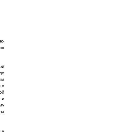
ех
ия
ой
де
ым
го
ой
 и
му
ла
то