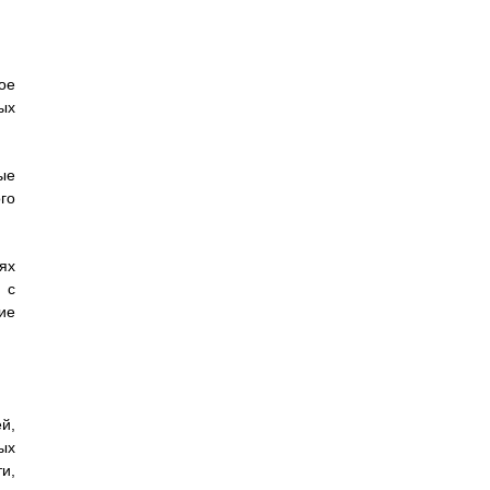
ое
ых
ые
го
ях
 с
ие
й,
ых
и,