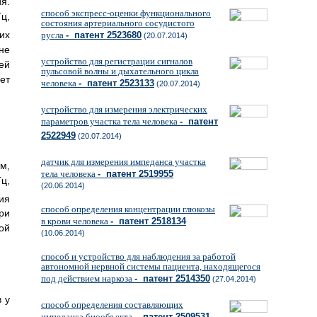
я.
способ экспресс-оценки функционального
ц,
состояния артериального сосудистого
их
русла
- патент 2523680
(20.07.2014)
не
устройство для регистрации сигналов
ей
пульсовой волны и дыхательного цикла
ет
человека
- патент 2523133
(20.07.2014)
устройство для измерения электрических
параметров участка тела человека
- патент
2522949
(20.07.2014)
датчик для измерения импеданса участка
м,
тела человека
- патент 2519955
ц,
(20.06.2014)
ия
способ определения концентрации глюкозы
ри
в крови человека
- патент 2518134
ой
(10.06.2014)
способ и устройство для наблюдения за работой
автономной нервной системы пациента, находящегося
под действием наркоза
- патент 2514350
(27.04.2014)
 у
способ определения составляющих
импеданса биообъекта
- патент 2509531