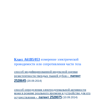
Класс A61B5/053
измерение электрической
проводимости или сопротивления части тела
способ модифицированной индексной оценки
резистентности твердых тканей зубов
- патент
2528645
(20.09.2014)
способ определения электродермальной активности
кожи в режиме реального времени и устройство для его
осуществления
- патент 2528075
(10.09.2014)