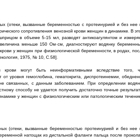
ных (отеки, вызванные беременностью с протеинурией и без нее 
рического сопротивления венозной крови женщин в динамике. В эт
шприцом в объеме 5-15 мл, разводят антикоагулянтом и измеря
о величина меньше 150 Ом·см, диагностируют водянку беременны
 крови у женщин при физиологической беременности, в родах, пос
кология, 1975, № 10, С.58].
ия крови могут быть неинформативными вследствие того, ч
т от уровня гемоглобина, гематокрита, диспротеинемии, обеднен
 не связанных, с данным заболеванием. При определении водян
тному способу не удается получить достаточно точные результат
инамике у женщин с физиологическим или патологическим течени
нных (отеки, вызванные беременностью протеинурией и без нее 
беременной натощак из дистальной фаланги пальца после прокола