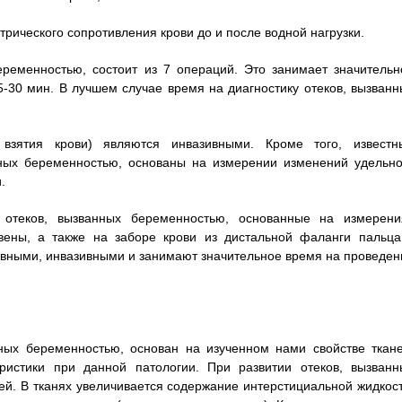
трического сопротивления крови до и после водной нагрузки.
еременностью, состоит из 7 операций. Это занимает значительн
-30 мин. В лучшем случае время на диагностику отеков, вызванн
зятия крови) являются инвазивными. Кроме того, известн
нных беременностью, основаны на измерении изменений удельно
.
 отеков, вызванных беременностью, основанные на измерени
 вены, а также на заборе крови из дистальной фаланги пальца
ными, инвазивными и занимают значительное время на проведен
ных беременностью, основан на изученном нами свойстве ткане
еристики при данной патологии. При развитии отеков, вызванн
ей. В тканях увеличивается содержание интерстициальной жидкост