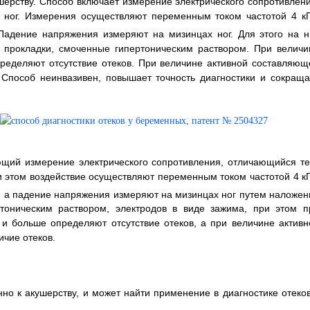
шерству. Способ включает измерение электрического сопротивлени
ног. Измерения осуществляют переменным током частотой 4 кГ
Падение напряжения измеряют на мизинцах ног. Для этого на н
 прокладки, смоченные гипертоническим раствором. При величи
ределяют отсутствие отеков. При величине активной составляющ
Способ неинвазивен, повышает точность диагностики и сокраща
ющий измерение электрического сопротивления, отличающийся те
 этом воздействие осуществляют переменным током частотой 4 кГ
, а падение напряжения измеряют на мизинцах ног путем наложен
тоническим раствором, электродов в виде зажима, при этом п
и больше определяют отсутствие отеков, а при величине активн
чие отеков.
но к акушерству, и может найти применение в диагностике отеков