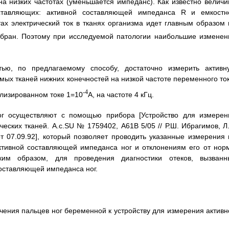
на низких частотах (уменьшается импеданс). Как известно величи
оставляющих: активной составляющей импеданса R и емкостн
тах электрический ток в тканях организма идет главным образом 
мбран. Поэтому при исследуемой патологии наибольшие изменен
тью, по предлагаемому способу, достаточно измерить активн
ых тканей нижних конечностей на низкой частоте переменного ток
-4
лизированном токе 1=10
А, на частоте 4 кГц.
г осуществляют с помощью прибора [Устройство для измерен
ских тканей. А.с.SU № 1759402, А61В 5/05 // Р.Ш. Ибрагимов, Л.
от 07.09.92], который позволяет проводить указанные измерения 
ктивной составляющей импеданса ног и отклонениям его от нор
ким образом, для проведения диагностики отеков, вызванн
оставляющей импеданса ног.
чения пальцев ног беременной к устройству для измерения активн