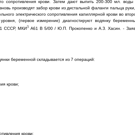
го сопротивления крови. Затем дают выпить 200-300 мл. воды 
вновь производят забор крови из дистальной фаланги пальца руки,
льного электрического сопротивления капиллярной крови во втор
уровня, (первое измерение) диагностируют водянку беременны
3
51 СССР, МКИ
А61 В 5/00 / Ю.П. Прокопенко и А.З. Хасин. - Заяв
дянки беременной складывается из 7 операций:
ия крови;
отивления крови;