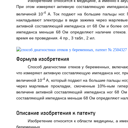
Изобретение относится к медицине, а именно к аку
При этом измеряют активную составляющую импеданса 
-4
величиной 10
А. Ток подают на большие пальцы ног. 
накладывают электроды в виде зажима через марлевые
активной составляющей импеданса от 68 Ом и более оп
импеданса меньше 68 Ом определяют наличие отеков. 
время ее проведения. 4 пр., 3 табл., 2 ил.
Формула изобретения
Способ диагностики отеков у беременных, включа
что измеряют активную составляющую импеданса ног, при
-4
величиной 10
А, который подают на большие пальцы ног
через марлевые прокладки, смоченные 10%-ным гипер
величине активной составляющей импеданса ног 68 Ом 
составляющей импеданса меньше 68 Ом определяют нали
Описание изобретения к патенту
Изобретение относится к области медицины, а имен
беременных.