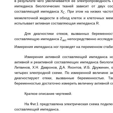
в результате чего увеличивается ее электропроводность 
импеданса биологических тканей зависит от двух с
составляющей импеданса X
. При этом на низких часто
C
межклеточной жидкости в обход клеток и клеточных ме
испытывает активная составляющая импеданса R.
Для диагностики отеков, вызванных беременнос
составляющую импеданса Z
непосредственно исследуем
aкт
Измерения импеданса ног проводят на переменном стаби
Измерения активной составляющей импеданса но
активной и реактивной составляющих импеданса биологиче
Литвинов, Х.Н. Давронов, Д.А. Яхонтов, И.Б. Дружинин, 
четырех электродной схеме. По измеренной величине а
диагностируют отеки, вызванные беременностью. Та
беременностью достаточно измерить величину активной с
Краткое описание чертежей.
На Фиг.1 представлена электрическая схема подклю
составляющей импеданса.