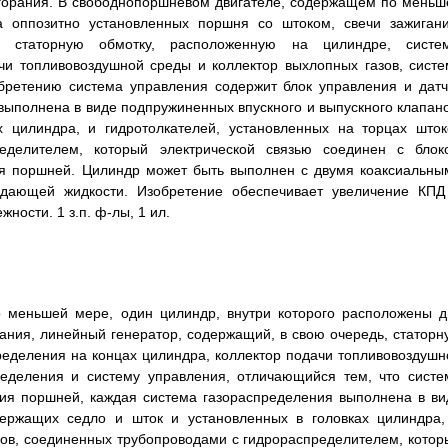
сгорания. В свободнопоршневом двигателе, содержащем по меньш
а оппозитно установленных поршня со штоком, свечи зажигани
 статорную обмотку, расположенную на цилиндре, систе
чи топливовоздушной среды и коллектор выхлопных газов, систе
обретению система управления содержит блок управления и датч
ыполнена в виде подпружиненных впускного и выпускного клапано
 цилиндра, и гидротолкателей, установленных на торцах шток
еделителем, который электрической связью соединен с блок
ия поршней. Цилиндр может быть выполнен с двумя коаксиальны
дающей жидкости. Изобретение обеспечивает увеличение КПД
жности. 1 з.п. ф-лы, 1 ил.
о меньшей мере, один цилиндр, внутри которого расположены д
ания, линейный генератор, содержащий, в свою очередь, статорн
ределения на концах цилиндра, коллектор подачи топливовоздушн
ределения и систему управления, отличающийся тем, что систе
ния поршней, каждая система газораспределения выполнена в ви
держащих седло и шток и установленных в головках цилиндра,
нов, соединенных трубопроводами с гидрораспределителем, котор