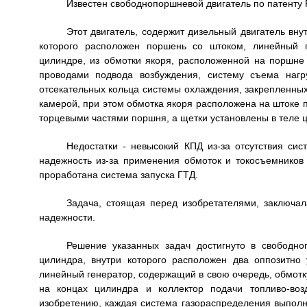
Известен свободнопоршневой двигатель по патенту Р
Этот двигатель, содержит дизельный двигатель вн
которого расположен поршень со штоком, линейный г
цилиндре, из обмотки якоря, расположенной на поршне
проводами подвода возбуждения, систему съема нагр
отсекательных кольца системы охлаждения, закрепленны
камерой, при этом обмотка якоря расположена на штоке 
торцевыми частями поршня, а щетки установлены в теле 
Недостатки - невысокий КПД из-за отсутствия си
надежность из-за применения обмоток и токосъемников 
проработана система запуска ГТД.
Задача, стоящая перед изобретателями, заключал
надежности.
Решение указанных задач достигнуто в свободн
цилиндра, внутри которого расположен два оппозитно
линейный генератор, содержащий в свою очередь, обмотк
на концах цилиндра и коллектор подачи топливо-воз
изобретению, каждая система газораспределения выполне