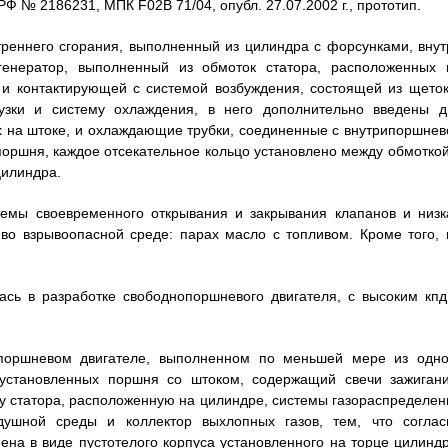
Ф № 2186231, МПК F02B 71/04, опубл. 27.07.2002 г., прототип.
утреннего сгорания, выполненный из цилиндра с форсунками, внут
енератор, выполненный из обмоток статора, расположенных 
 и контактирующей с системой возбуждения, состоящей из щеток
узки и систему охлаждения, в него дополнительно введены д
х на штоке, и охлаждающие трубки, соединенные с внутрипоршнев
поршня, каждое отсекательное кольцо установлено между обмоткой
цилиндра.
стемы своевременного открывания и закрывания клапанов и низк
во взрывоопасной среде: парах масло с топливом. Кроме того, 
ась в разработке свободнопоршневого двигателя, с высоким кпд
опоршневом двигателе, выполненном по меньшей мере из одно
 установленных поршня со штоком, содержащий свечи зажигани
у статора, расположенную на цилиндре, системы газораспределен
душной среды и коллектор выхлопных газов, тем, что соглас
на в виде пустотелого корпуса установленного на торце цилиндр