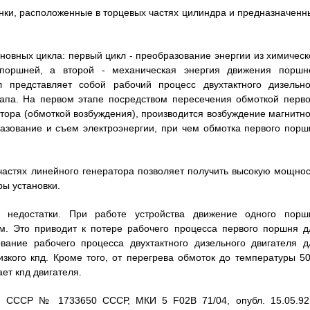
нки, расположенные в торцевых частях цилиндра и предназначенн
новных цикла: первый цикл - преобразование энергии из химическ
поршней, а второй - механическая энергия движения поршн
л представляет собой рабочий процесс двухтактного дизельно
этапа. На первом этапе посредством пересечения обмоткой перво
тора (обмоткой возбуждения), производится возбуждение магнитно
азование и съем электроэнергии, при чем обмотка первого порш
частях линейного генератора позволяет получить высокую мощнос
ры установки.
 недостатки. При работе устройства движение одного порш
ом. Это приводит к потере рабочего процесса первого поршня д
вание рабочего процесса двухтактного дизельного двигателя д
зкого кпд. Кроме того, от перегрева обмоток до температуры 50
ет кпд двигателя.
в. СССР № 1733650 СССР, МКИ 5 F02В 71/04, опубл. 15.05.92 