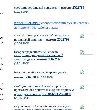
свободнопоршневой двигатель
- патент 2511799
(10.04.2014)
ми
Класс F02D39/10
свободнопоршневых двигателей;
двигателей без рабочего вала
способ привода клапана рабочим телом
ом
поршневой машины
- патент 2352797
на
(20.04.2009)
газораспределительный способ
синхронизации движения поршней
2,
энергомодуля
- патент 2345232
ль
(27.01.2009)
ы.
блок поршней и якоря энергомодуля
-
патент 2340783
(10.12.2008)
а и
свободнопоршневой генератор газов
ок
прямоточного двигателя с одним поршнем
ма
привода компрессора
- патент 2324830
(20.05.2008)
мм
гидравлический способ синхронизации
движения поршней свободнопоршневого