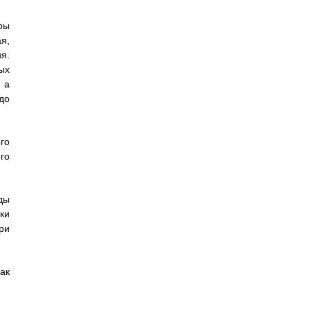
ры
я,
я.
ых
 а
до
го
го
ды
ки
ри
ак