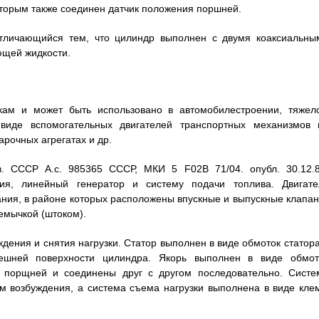
оторым также соединен датчик положения поршней.
отличающийся тем, что цилиндр выполнен с двумя коаксиальны
ющей жидкости.
вкам и может быть использовано в автомобилестроении, тяжел
виде вспомогательных двигателей транспортных механизмов 
рочных агрегатах и др.
в. СССР А.с. 985365 СССР, МКИ 5 F02В 71/04. опубл. 30.12.8
ия, линейный генератор и систему подачи топлива. Двигате
ния, в районе которых расположены впускные и выпускные клапан
емычкой (штоком).
ждения и снятия нагрузки. Статор выполнен в виде обмоток статор
ешней поверхности цилиндра. Якорь выполнен в виде обмот
и порщней и соединены друг с другом последовательно. Систе
м возбуждения, а система съема нагрузки выполнена в виде кле