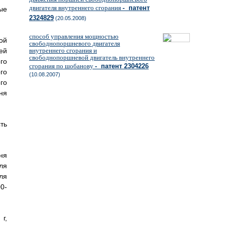
двигателя внутреннего сгорания
- патент
ые
2324829
(20.05.2008)
способ управления мощностью
ой
свободнопоршневого двигателя
ей
внутреннего сгорания и
свободнопоршневой двигатель внутреннего
го
сгорания по шобанову
- патент 2304226
го
(10.08.2007)
го
ня
ть
ня
ля
ля
0-
г,