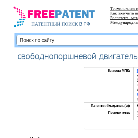
Терминология и
Как получить п
Роспатент - ме
Международная
В РФ
ПАТЕНТНЫЙ ПОИСК
свободнопоршневой двигатель
Классы МПК:
Патентообладатель(и):
Приоритеты: