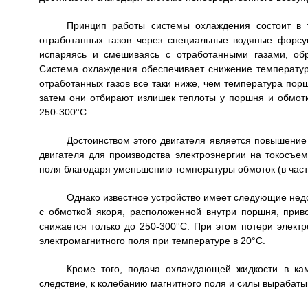
Принцип работы системы охлаждения состоит в 
отработанных газов через специальные водяные форсу
испаряясь и смешиваясь с отработанными газами, об
Система охлаждения обеспечивает снижение температур
отработанных газов все таки ниже, чем температура порш
затем они отбирают излишек теплоты у поршня и обмотк
250-300°С.
Достоинством этого двигателя является повышение 
двигателя для производства электроэнергии на токосъем
поля благодаря уменьшению температуры обмоток (в част
Однако известное устройство имеет следующие нед
с обмоткой якоря, расположенной внутри поршня, прив
снижается только до 250-300°С. При этом потери элект
электромагнитного поля при температуре в 20°С.
Кроме того, подача охлаждающей жидкости в кам
следствие, к колебанию магнитного поля и силы вырабатыв