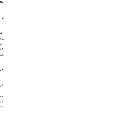
мы
 в
к,
ма
ью
ма
да
ма
ый
 -
ий
а и
па