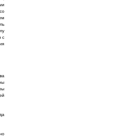
ми
со
ем
ль
лу
 с
ия
ва
ны
ры
ей
да
но