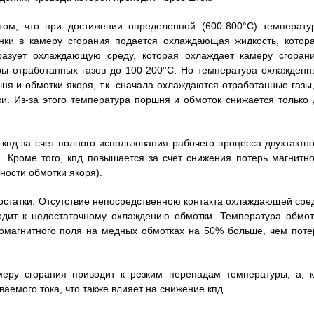
том, что при достижении определенной (600-800°С) температу
нки в камеру сгорания подается охлаждающая жидкость, котора
разует охлаждающую среду, которая охлаждает камеру сгорани
ы отработанных газов до 100-200°С. Но температура охлажденн
ня и обмотки якоря, т.к. сначала охлаждаются отработанные газы,
и. Из-за этого температура поршня и обмоток снижается только 
кпд за счет полного использования рабочего процесса двухтактно
. Кроме того, кпд повышается за счет снижения потерь магнитно
ности обмотки якоря).
остатки. Отсутствие непосредственною контакта охлаждающей сре
одит к недостаточному охлаждению обмотки. Температура обмот
ромагнитного поля на медных обмотках на 50% больше, чем поте
еру сгорания приводит к резким перепадам температуры, а, к
аемого тока, что также влияет на снижение кпд.