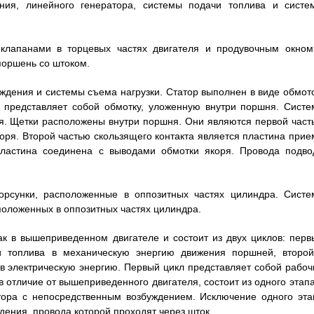
ания, линейного генератора, системы подачи топлива и систе
 клапанами в торцевых частях двигателя и продувочным окном
поршень со штоком.
уждения и системы съема нагрузки. Статор выполнен в виде обмото
 представляет собой обмотку, уложенную внутри поршня. Систе
я. Щетки расположены внутри поршня. Они являются первой част
оря. Второй частью скользящего контакта является пластина прие
Пластина соединена с выводами обмотки якоря. Провода подво
орсунки, расположенные в оппозитных частях цилиндра. Систе
положенных в оппозитных частях цилиндра.
ак в вышеприведенном двигателе и состоит из двух циклов: перв
ии топлива в механическую энергию движения поршней, второй
в электрическую энергию. Первый цикл представляет собой рабоч
 в отличие от вышеприведенного двигателя, состоит из одного этап
тора с непосредственным возбуждением. Исключение одного эта
дения, провода которой проходят через шток.