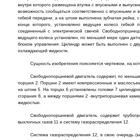
внутри которого размещена втулка с впускными и выпус
возможность сообщаться соответственно с впускными и 
гибкой передачи, а на штоке выполнена зубчатая рейка, 
конце которого, установлено ведущее колесо гибкой
соединенный с электрической свечой. Свободнопршнец
ведущего колеса установлен, по меньшей мере один датч
блоком управления. Цилиндр может быть выполнен с дв
охлаждающей жидкости.
Сущность изобретения поясняется чертежом, на ко
Свободнопоршневой двигатель содержит, по меньшей
поршня 2. Поршни 2 имеют компрессионные и маслосъемн
на штоке 5. На торцах 6 установлены головки 7 цилиндр
сгорания 8, а между поршнями 2 -внутрипоршневая кам
жидкостью.
Свободнопоршневой двигатель содержит трубопр
выхлопных газов 11 и систему газораспределения 12.
Система газораспределения 12, в свою очередь (к