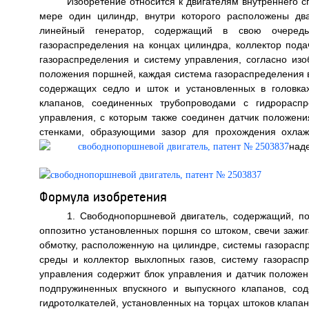
Изобретение относится к двигателям внутреннего 
мере один цилиндр, внутри которого расположены дв
линейный генератор, содержащий в свою очередь
газораспределения на концах цилиндра, коллектор пода
газораспределения и систему управления, согласно из
положения поршней, каждая система газораспределения в
содержащих седло и шток и установленных в головках
клапанов, соединенных трубопроводами с гидрораспр
управления, с которым также соединен датчик положен
стенками, образующими зазор для прохождения охлаж
наде
Формула изобретения
1. Свободнопоршневой двигатель, содержащий, п
оппозитно установленных поршня со штоком, свечи зажиг
обмотку, расположенную на цилиндре, системы газорасп
среды и коллектор выхлопных газов, систему газорасп
управления содержит блок управления и датчик положе
подпружиненных впускного и выпускного клапанов, со
гидротолкателей, установленных на торцах штоков клапа