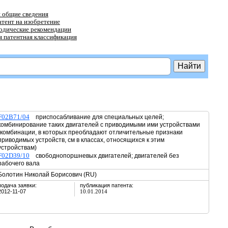
 общие сведения
атент на изобретение
тодические рекомендации
 патентная классификация
F02B71/04
приспосабливание для специальных целей;
комбинирование таких двигателей с приводимыми ими устройствами
(комбинации, в которых преобладают отличительные признаки
приводимых устройств, см в классах, относящихся к этим
устройствам)
F02D39/10
свободнопоршневых двигателей; двигателей без
рабочего вала
Болотин Николай Борисович (RU)
подача заявки:
публикация патента:
2012-11-07
10.01.2014