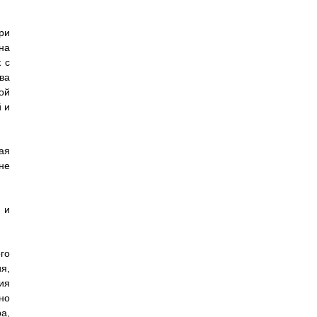
ри
на
 с
ва
ой
 и
ая
не
 и
го
я,
ия
но
а,