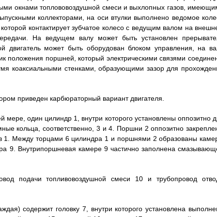
кными окнами топлововоздушной смеси и выхлопных газов, имеющи
выпускными коллекторами, на оси втулки выполнено ведомое коле
с которой контактирует зубчатое колесо с ведущим валом на внешн
 передачи. На ведущем валу может быть установлен прерывате
ой двигатель может быть оборудован блоком управления, на ва
ик положения поршней, который электрическими связями соединен
умя коаксиальными стенками, образующими зазор для прохожден
тором приведен карбюраторный вариант двигателя.
 мере, один цилиндр 1, внутри которого установлены оппозитно д
ые кольца, соответственно, 3 и 4. Поршни 2 оппозитно закрепле
ов 1. Между торцами 6 цилиндра 1 и поршнями 2 образованы каме
ера 9. Внутрипоршневая камере 9 частично заполнена смазывающ
овод подачи топливовоздушной смеси 10 и трубопровод отво
аждая) содержит головку 7, внутри которого установлена выполне