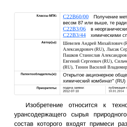
C22B60/00
Классы МПК:
Получение мет
весом 87 или выше, те рад
C22B3/06
в неорганически
C22B3/44
химическими сп
Автор(ы):
Шевелев Андрей Михайлович (
,
Александрович (RU)
Лысак Сер
Пашков Станислав Александров
,
Евгений Сергеевич (RU)
Сильч
,
(RU)
Тинин Василий Владимир
Открытое акционерное обще
Патентообладатель(и):
химический комбинат" (RU)
подача заявки:
публикация 
Приоритеты:
2012-07-10
10.01.2014
Изобретение относится к техн
урансодержащего сырья природного
состав которого входят примеси ра