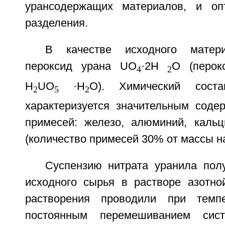
урансодержащих материалов, и оп
разделения.
В качестве исходного матери
пероксид урана UO
·2H
O (перок
4
2
H
UO
·H
O). Химический сост
2
5
2
характеризуется значительным сод
примесей: железо, алюминий, кальц
(количество примесей 30% от массы на
Суспензию нитрата уранила пол
исходного сырья в растворе азотно
растворения проводили при темп
постоянным перемешиванием сист