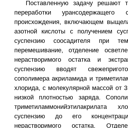
Поставленную задачу решают т
переработки урансодержащего 
происхождения, включающем выщела
азотной кислоты с получением сус
суспензию соосадителя при темп
перемешивание, отделение осветле
нерастворимого остатка и экстр
суспензию вводят свежепригот
сополимера акриламида и триметила
хлорида, с молекулярной массой от 3
низкой плотностью заряда. Сопол
триметиламмонийэтилакрилата 
суспензию до его концентраци
нерастворимого остатка. Отделе