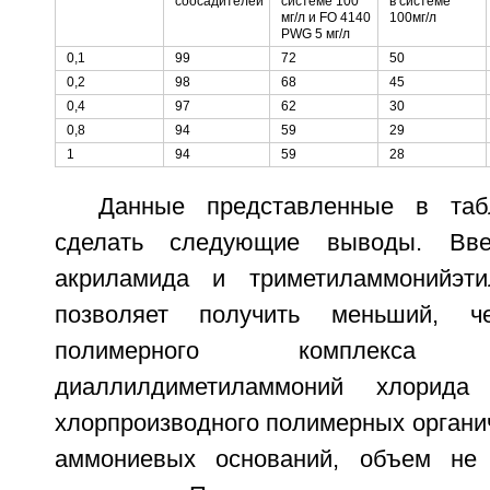
соосадителей
системе 100
в системе
мг/л и FO 4140
100мг/л
PWG 5 мг/л
0,1
99
72
50
0,2
98
68
45
0,4
97
62
30
0,8
94
59
29
1
94
59
28
Данные представленные в таб
сделать следующие выводы. Вве
акриламида и триметиламмонийэти
позволяет получить меньший, 
полимерного комплекс
диаллилдиметиламмоний хлорида
хлорпроизводного полимерных органи
аммониевых оснований, объем не 