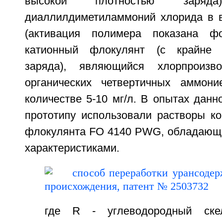
высокой плотностью заря
диаллилдиметиламмоний хлорида в 
(активация полимера показана ф
катионный флокулянт (с крайне 
заряда), являющийся хлорпроизв
органических четвертичных аммони
количестве 5-10 мг/л. В опытах данн
прототипу использовали растворы ко
флокулянта FO 4140 PWG, обладающ
характеристиками.
где R - углеводородный ске