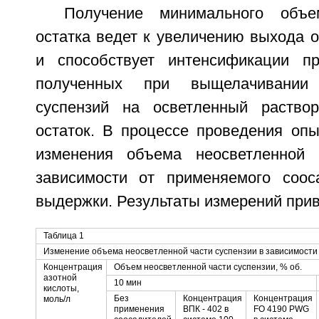
Получение минимального объе
остатка ведет к увеличению выхода 
и способствует интенсификации пр
полученных при выщелачивании
суспензий на осветленный раство
остаток. В процессе проведения оп
изменения объема неосветленной 
зависимости от применяемого соос
выдержки. Результаты измерений прив
Таблица 1
Изменение объема неосветленной части суспензии в зависимости
Концентрация
Объем неосветленной части суспензии, % об.
азотной
10 мин
кислоты,
Без
Концентрация
Концентрация
моль/л
применения
ВПК - 402 в
FO 4190 PWG