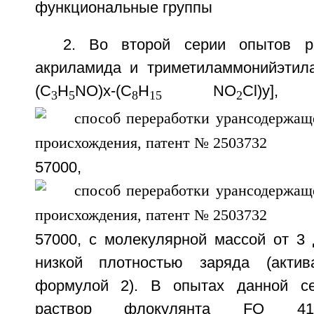
функциональные группы
2. Во второй серии опытов р
акриламида и триметиламмонийэтила
(C
H
NO)x-(C
H
NO
Cl)y]
3
5
8
15
2
57000, у=
57000, с молекулярной массой от 3 
низкой плотностью заряда (актив
формулой 2). В опытах данной се
раствор флокулянта FO 41