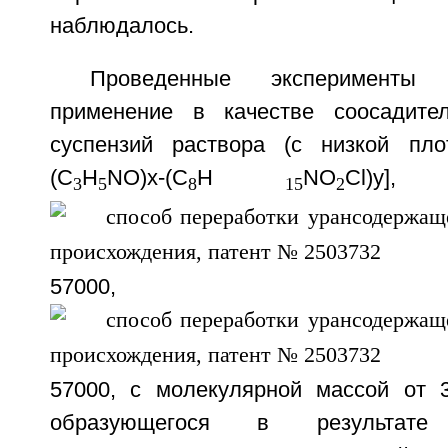
наблюдалось.
Проведенные эксперименты 
применение в качестве соосадите
суспензий раствора (с низкой пло
(C
H
NO)х-(C
H
NO
Cl)y]
3
5
8
15
2
57000, у=
57000, с молекулярной массой от 
образующегося в результате 