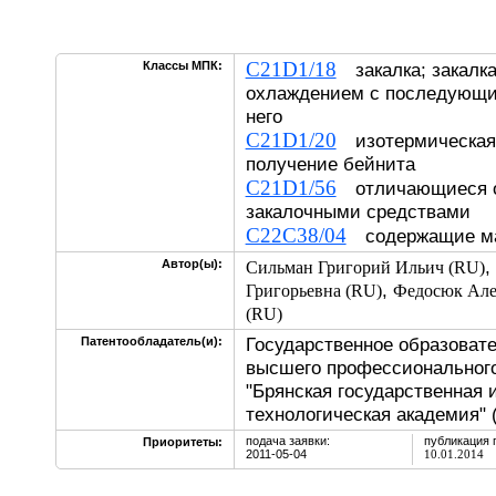
C21D1/18
Классы МПК:
закалка; закалк
охлаждением с последующи
него
C21D1/20
изотермическая 
получение бейнита
C21D1/56
отличающиеся 
закалочными средствами
C22C38/04
содержащие ма
,
Автор(ы):
Сильман Григорий Ильич (RU)
,
Григорьевна (RU)
Федосюк Але
(RU)
Государственное образоват
Патентообладатель(и):
высшего профессионального
"Брянская государственная 
технологическая академия" 
подача заявки:
публикация 
Приоритеты:
2011-05-04
10.01.2014