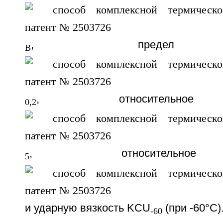
, предел те
B
, относительное 
0,2
, относительно
5
и ударную вязкость KCU
(при -60°C)
-60