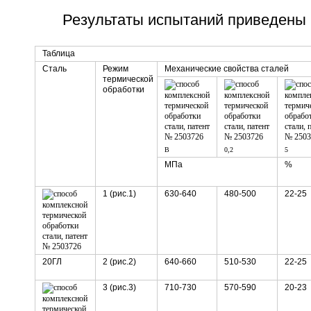
Результаты испытаний приведены 
Таблица
Сталь
Режим
Механические свойства сталей
термической
обработки
B
0,2
5
МПа
%
1 (рис.1)
630-640
480-500
22-25
20ГЛ
2 (рис.2)
640-660
510-530
22-25
3 (рис.3)
710-730
570-590
20-23