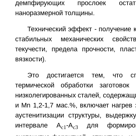
демпфирующих прослоек остато
наноразмерной толщины.
Технический эффект - получение 
стабильных механических свойст
текучести, предела прочности, плас
вязкости).
Это достигается тем, что сп
термической обработки заготовок 
низколегированных сталей, содержащи
и Mn 1,2-1,7 мас.%, включает нагрев 
аустенитизации структуры, выдержк
интервале A
-A
для формиров
c1
c3