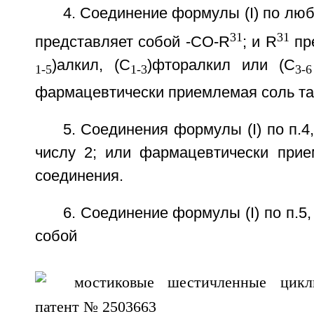
4. Соединение формулы (I) по любо
31
31
представляет собой -CO-R
; и R
пре
)алкил, (С
)фторалкил или (С
1-5
1-3
3-6
фармацевтически приемлемая соль та
5. Соединения формулы (I) по п.4
числу 2; или фармацевтически прие
соединения.
6. Соединение формулы (I) по п.5
собой