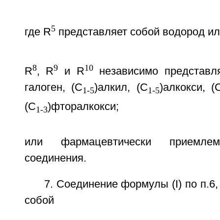
5
где R
представляет собой водород ил
8
9
10
R
, R
и R
независимо представл
галоген, (С
)алкил, (С
)алкокси, (
1-5
1-5
(С
)фторалкокси;
1-3
или фармацевтически приемле
соединения.
7. Соединение формулы (I) по п.6
собой