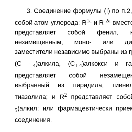
3. Соединение формулы (I) по п.2
1a
2a
собой атом углерода; R
и R
вместе
представляет собой фенил, к
незамещенным, моно- или ди
заместители независимо выбраны из г
(С
)алкила, (С
)алкокси и г
1-4
1-4
представляет собой незамещен
выбранный из пиридила, тиени
2
тиазолила; и R
представляет собо
)алкил; или фармацевтически прие
5
соединения.