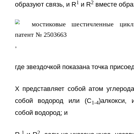
1
2
образуют связь, и R
и R
вместе обра
,
где звездочкой показана точка присое
X представляет собой атом углерода
собой водород или (C
)алкокси,
1-4
собой водород; и
1
2