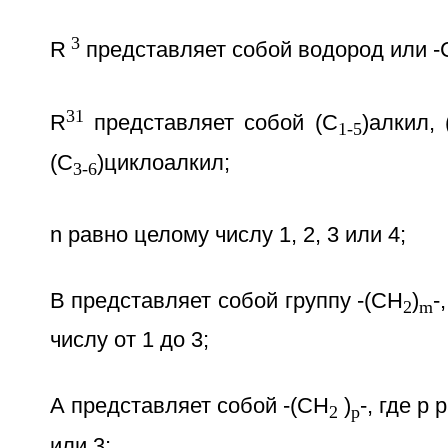
3
R
представляет собой водород или 
31
R
представляет собой (C
)алкил, 
1-5
(С
)циклоалкил;
3-6
n равно целому числу 1, 2, 3 или 4;
В представляет собой группу -(CH
)
-
2
m
числу от 1 до 3;
А представляет собой -(СН
)
-, где р
2
р
или 3;