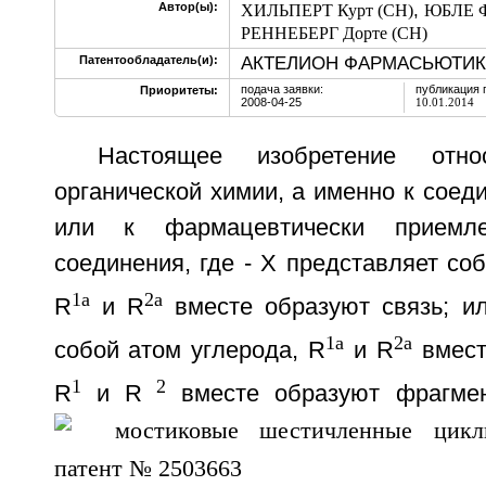
,
Автор(ы):
ХИЛЬПЕРТ Курт (CH)
ЮБЛЕ Ф
РЕННЕБЕРГ Дорте (CH)
АКТЕЛИОН ФАРМАСЬЮТИКЛ
Патентообладатель(и):
подача заявки:
публикация 
Приоритеты:
2008-04-25
10.01.2014
Настоящее изобретение отн
органической химии, а именно к соед
или к фармацевтически приемл
соединения, где - Х представляет соб
1a
2a
R
и R
вместе образуют связь; ил
1a
2a
собой атом углерода, R
и R
вмест
1
2
R
и R
вместе образуют фрагм