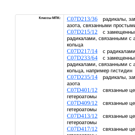
C07D213/36
Классы МПК:
радикалы, за
азота, связанными простым
C07D215/12
с замещенным
радикалами, связанными с 
кольца
C07D217/14
с радикалами,
C07D233/64
с замещенным
радикалами, связанными с 
кольца, например гистидин
C07D235/14
радикалы, за
азота
C07D401/12
связанные це
гетероатомы
C07D409/12
связанные це
гетероатомы
C07D413/12
связанные це
гетероатомы
C07D417/12
связанные це