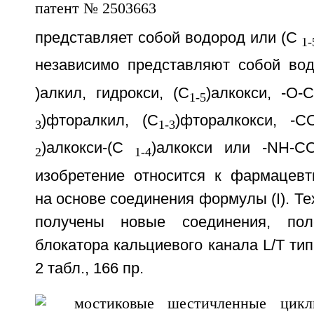
представляет собой водород или (C
1-
независимо представляют собой водо
)алкил, гидрокси, (С
)алкокси, -O-
1-5
)фторалкил, (C
)фторалкокси, -С
3
1-3
)алкокси-(С
)алкокси или -NH-CO
2
1-4
изобретение относится к фармацевт
на основе соединения формулы (I). Те
получены новые соединения, пол
блокатора кальциевого канала L/T типа
2 табл., 166 пр.