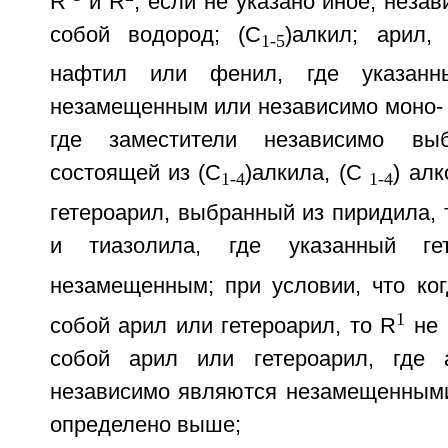
R
и R
, если не указано иное, неза
собой водород; (C
)алкил; арил,
1-5
нафтил или фенил, где указанн
незамещенным или независимо моно-
где заместители независимо вы
состоящей из (C
)алкила, (C
) алк
1-4
1-4
гетероарил, выбранный из пиридила, 
и тиазолила, где указанный гет
незамещенным; при условии, что ко
1
собой арил или гетероарил, то R
не 
собой арил или гетероарил, где 
независимо являются незамещенным
определено выше;