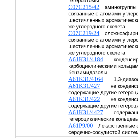
гетероатомы
C07C215/42
аминогруппы и
связанные с атомами углеро
шестичленных ароматических
же углеродного скелета
C07C219/24
сложноэфирны
связанные с атомами углеро
шестичленных ароматических
же углеродного скелета
A61K31/4184
конденсиро
карбоциклическими кольцам
бензимидазолы
A61K31/4164
1,3-диазо
A61K31/427
не конденси
содержащие другие гетероц
A61K31/422
не конденси
содержащие другие гетероц
A61K31/4427
содержащие
гетероциклические кольцев
A61P9/00
Лекарственные с
сердечно-сосудистой систе