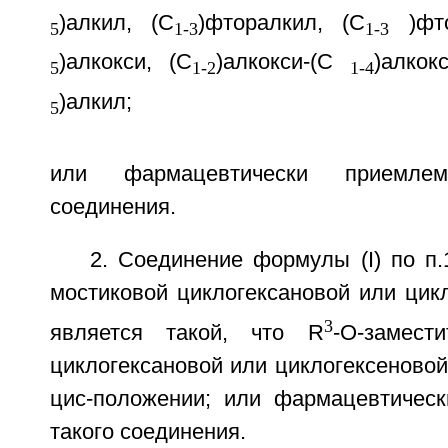
)алкил, (С
)фторалкил, (С
)фто
5
1-3
1-3
)алкокси, (С
)алкокси-(С
)алкок
5
1-2
1-4
)алкил;
5
или фармацевтически приемле
соединения.
2. Соединение формулы (I) по п.
мостиковой циклогексановой или цик
3
является такой, что R
-О-замес
циклогексановой или циклогексеновой
цис-положении; или фармацевтичес
такого соединения.