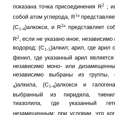
2
показана точка присоединения R
; и
1a
собой атом углерода, R
представляе
2a
(С
)алкокси, и R
представляет соб
1-4
2
R
, если не указано иное, независим
водород; (С
)алкил; арил, где арил
1-5
фенил, где указанный арил являетс
независимо моно- или дизамещенны
независимо выбраны из группы, 
)алкила, (C
)алкокси и галоген
4
1-4
выбранный из пиридила, тиени
тиазолила, где указанный гет
незамещенным; при условии, что ко