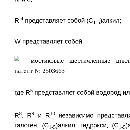
4
R
представляет собой (С
)алкил;
1-5
W представляет собой
5
где R
представляет собой водород ил
8
9
10
R
, R
и R
независимо представл
галоген, (С
)алкил, гидрокси, (С
)
1-5
1-5