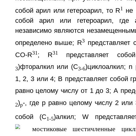
1
собой арил или гетероарил, то R
не 
собой арил или гетероарил, где 
независимо являются незамещенным
3
определено выше; R
представляет с
31
31
CO-R
; R
представляет собо
)фторалкил или (С
)циклоалкил; n
3
3-6
1, 2, 3 или 4; В представляет собой г
равно целому числу от 1 до 3; А пред
)
-, где р равно целому числу 2 или 
2
р
собой (С
)алкил; W представля
1-5