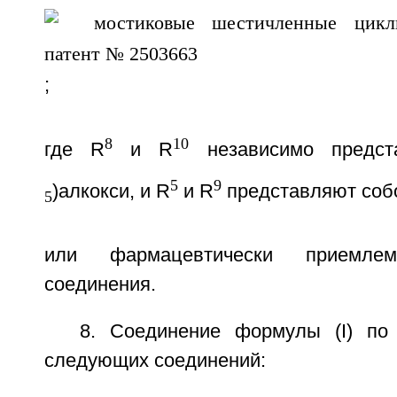
;
8
10
где R
и R
независимо предст
5
9
)алкокси, и R
и R
представляют соб
5
или фармацевтически приемле
соединения.
8. Соединение формулы (I) по
следующих соединений: