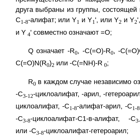
друга выбраны из группы, состоящей из
C
-алифат; или Y
и Y
', или Y
и Y
1-8
1
1
2
2
и Y
' совместно означают =O;
4
Q означает -R
, -C(=O)-R
, -C(=O
0
0
C(=O)N(R
)
или -C(=NH)-R
;
0
2
0
R
в каждом случае независимо оз
0
-С
-циклоалифат, -арил, -гетероарил
3-12
циклоалифат, -C
-алифат-арил, -C
1-8
1-8
-С
-циклоалифат-С1-в-алифат, -С
3-8
3
или -С
-циклоалифат-гетероарил;
3-8