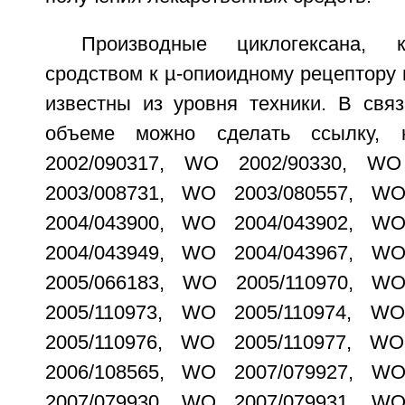
Производные циклогексана, 
сродством к µ-опиоидному рецептору 
известны из уровня техники. В свя
объеме можно сделать ссылку,
2002/090317, WO 2002/90330, WO
2003/008731, WO 2003/080557, W
2004/043900, WO 2004/043902, W
2004/043949, WO 2004/043967, W
2005/066183, WO 2005/110970, W
2005/110973, WO 2005/110974, W
2005/110976, WO 2005/110977, W
2006/108565, WO 2007/079927, W
2007/079930, WO 2007/079931, W