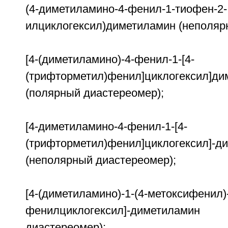
(4-диметиламино-4-фенил-1-тиофен-2-
илциклогексил)диметиламин (неполяр
[4-(диметиламино)-4-фенил-1-[4-
(трифторметил)фенил]циклогексил]ди
(полярный диастереомер);
[4-диметиламино-4-фенил-1-[4-
(трифторметил)фенил]циклогексил]-д
(неполярный диастереомер);
[4-(диметиламино)-1-(4-метоксифенил)
фенилциклогексил]-диметил
диастереомер);