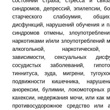
состояний страха, стресса и связ
синдромов, депрессий, эпилепсии, б
старческого слабоумия, общих
дисфункций, нарушений обучения и па
синдромов отмены, злоупотреблени
наркотиками и/или злоупотреблений 
алкогольной, наркотической, 
зависимости, сексуальных дисфу
сосудистых заболеваний, гипото
тиннитуса, зуда, мигрени, тугоухо
подвижности кишечника, наруше
анорексии, булимии, локомоторных р
кахексии, недержания мочи, или как 
противосудорожное средство или а