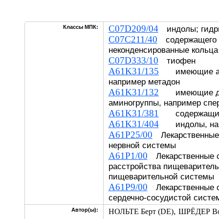
C07D209/04
Классы МПК:
индолы; гидр
C07C211/40
содержащего 
неконденсированные кольца
C07D333/10
тиофен
A61K31/135
имеющие аро
например метадон
A61K31/132
имеющие две
аминогруппы, например спе
A61K31/381
содержащие 
A61K31/404
индолы, нап
A61P25/00
Лекарственные 
нервной системы
A61P1/00
Лекарственные с
расстройства пищеваритель
пищеварительной системы
A61P9/00
Лекарственные с
сердечно-сосудистой систе
,
Автор(ы):
НОЛЬТЕ Берт (DE)
ШРЁДЕР Во