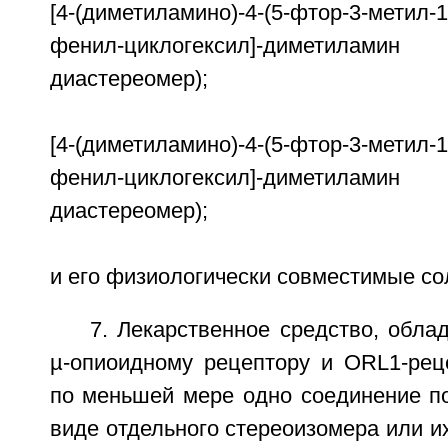
[4-(диметиламино)-4-(5-фтор-3-метил-1
фенил-циклогексил]-диметил
диастереомер);
[4-(диметиламино)-4-(5-фтор-3-метил-1
фенил-циклогексил]-диметила
диастереомер);
и его физиологически совместимые со
7. Лекарственное средство, обл
µ-опиоидному рецептору и ORL1-рец
по меньшей мере одно соединение по
виде отдельного стереоизомера или и