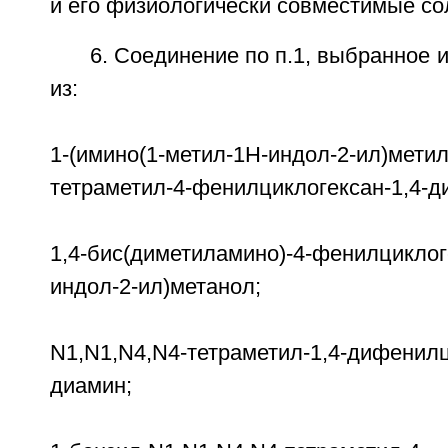
и его физиологически совместимые со
6. Соединение по п.1, выбранное 
из:
1-(имино(1-метил-1Н-индол-2-ил)метил
тетраметил-4-фенилциклогексан-1,4-д
1,4-бис(диметиламино)-4-фенилциклог
индол-2-ил)метанол;
N1,N1,N4,N4-тетраметил-1,4-дифенилц
диамин;