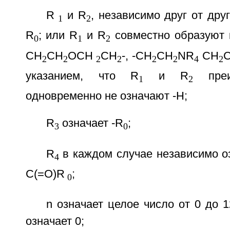
R
и R
, независимо друг от дру
1
2
R
; или R
и R
совместно образуют 
0
1
2
CH
CH
OCH
CH
-, -CH
CH
NR
CH
2
2
2
2
2
2
4
2
указанием, что R
и R
преи
1
2
одновременно не означают -Н;
R
означает -R
;
3
0
R
в каждом случае независимо оз
4
C(=O)R
;
0
n означает целое число от 0 до 
означает 0;