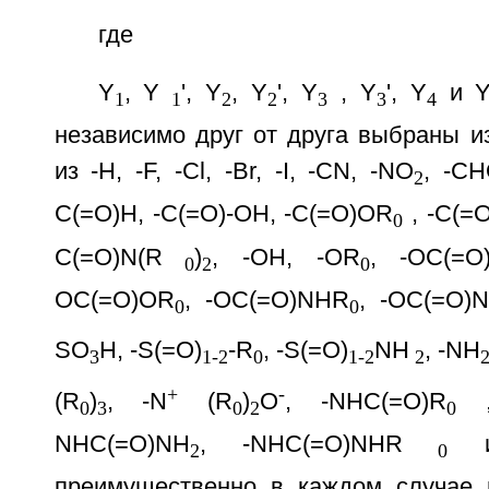
где
Y
, Y
', Y
, Y
', Y
, Y
', Y
и 
1
1
2
2
3
3
4
независимо друг от друга выбраны и
из -Н, -F, -Cl, -Br, -I, -CN, -NO
, -СН
2
C(=O)H, -C(=O)-OH, -C(=O)OR
, -C(=
0
C(=O)N(R
)
, -OH, -OR
, -OC(=O
0
2
0
OC(=O)OR
, -OC(=O)NHR
, -OC(=O)N
0
0
SO
H, -S(=O)
-R
, -S(=O)
NH
, -NH
3
1-2
0
1-2
2
+
-
(R
)
, -N
(R
)
O
, -NHC(=O)R
,
0
3
0
2
0
NHC(=O)NH
, -NHC(=O)NHR
и 
2
0
преимущественно в каждом случае 