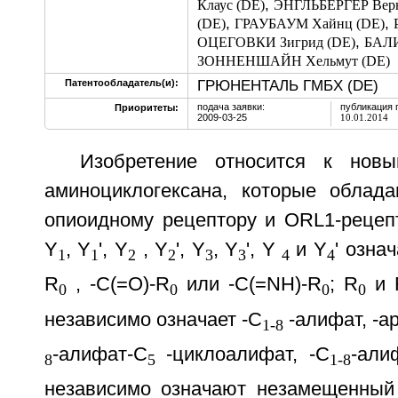
,
Клаус (DE)
ЭНГЛЬБЕРГЕР Верн
,
,
(DE)
ГРАУБАУМ Хайнц (DE)
,
ОЦЕГОВКИ Зигрид (DE)
БАЛИ
ЗОННЕНШАЙН Хельмут (DE)
ГРЮНЕНТАЛЬ ГМБХ (DE)
Патентообладатель(и):
подача заявки:
публикация 
Приоритеты:
2009-03-25
10.01.2014
Изобретение относится к нов
аминоциклогексана, которые облад
опиоидному рецептору и ORL1-рецепт
Y
, Y
', Y
, Y
', Y
, Y
', Y
и Y
' озна
1
1
2
2
3
3
4
4
R
, -C(=O)-R
или -C(=NH)-R
; R
и 
0
0
0
0
независимо означает -C
-алифат, -ар
1-8
-алифат-С
-циклоалифат, -C
-али
8
5
1-8
независимо означают незамещенный