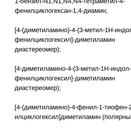
1-бензил-N1,N1,N4,N4-тетраметил-4-
фенилциклогексан-1,4-диамин;
[4-(диметиламино)-4-(3-метил-1Н-индол
фенилциклогексил]-диметил
диастереомер);
[4-диметиламино-4-(3-метил-1Н-индол-
фенилциклогексил]-диметила
диастереомер);
[4-(диметиламино)-4-фенил-1-тиофен-2
илциклогексил]диметиламин (полярны