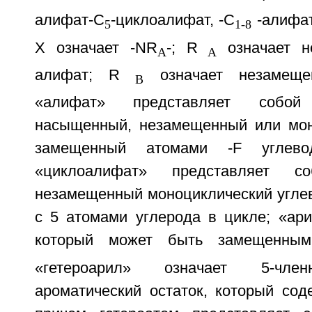
алифат-C
-циклоалифат, -C
-алифат
5
1-8
Х означает -NR
-; R
означает н
A
A
алифат; R
означает незамеще
B
«алифат» представляет собой 
насыщенный, незамещенный или мон
замещенный атомами -F углевод
«циклоалифат» представляет с
незамещенный моноциклический углев
с 5 атомами углерода в цикле; «ари
который может быть замещенным
«гетероарил» означает 5-член
ароматический остаток, который сод