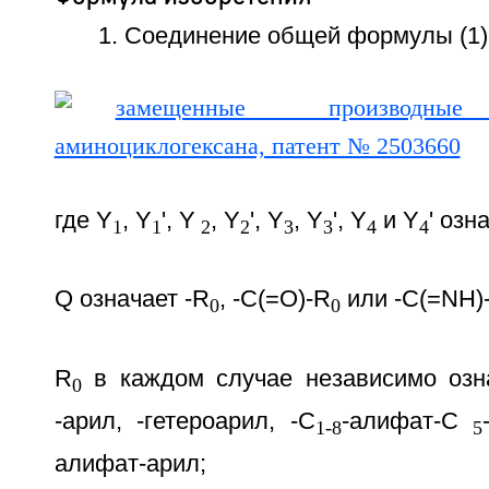
1. Соединение общей формулы (1)
где Y
, Y
', Y
, Y
', Y
, Y
', Y
и Y
' озн
1
1
2
2
3
3
4
4
Q означает -R
, -C(=O)-R
или -С(=NH)
0
0
R
в каждом случае независимо озн
0
-арил, -гетероарил, -C
-алифат-С
1-8
5
алифат-арил;