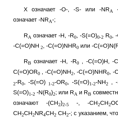
Х означает -O-, -S- или -NR
-
A
означает -NR
-;
A
R
означает -Н, -R
, -S(=O)
R
, 
A
0
0-2
0
-C(=O)NH
, -C(=O)NHR
или -C(=O)N(
2
0
R
означает -Н, -R
, -C(=O)H, -
B
0
C(=O)OR
, -C(=O)NH
, -C(=O)NHR
, -
0
2
0
-R
, -S(=O)
-OR
, -S(=O)
-NH
, -
2
0
1-2
0
1-2
2
S(=O)
-N(R
)
; или R
и R
совместн
1-2
0
2
A
B
означают -(СН
)
-, -CH
CH
O
2
2-5
2
2
CH
CH
NR
CH
CH
-; с указанием, чт
2
2
4
2
2