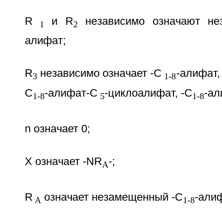
R
и R
независимо означают не
1
2
алифат;
R
независимо означает -C
-алифат, 
3
1-8
C
-алифат-С
-циклоалифат, -C
-ал
1-8
5
1-8
n означает 0;
X означает -NR
-;
A
R
означает незамещенный -C
-али
A
1-8