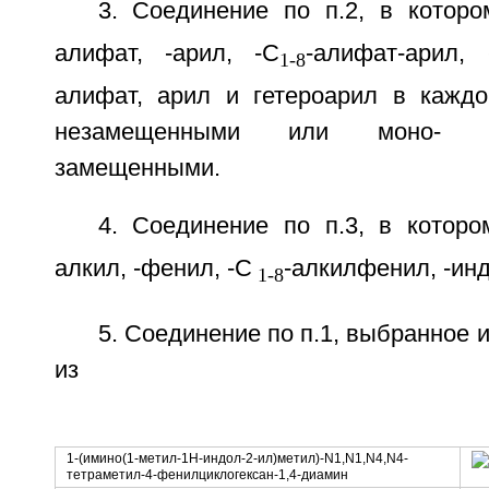
3. Соединение по п.2, в которо
алифат, -арил, -C
-алифат-арил, 
1-8
алифат, арил и гетероарил в кажд
незамещенными или моно- и
замещенными.
4. Соединение по п.3, в которо
алкил, -фенил, -C
-алкилфенил, -ин
1-8
5. Соединение по п.1, выбранное 
из
1-(имино(1-метил-1Н-индол-2-ил)метил)-N1,N1,N4,N4-
тетраметил-4-фенилциклогексан-1,4-диамин