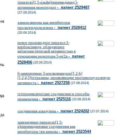
триазоло[1,5-альфа]пиримидинид l-
аргининия моногидрат
- патент 2529487
(27.09.2014)
на
хиназолиноны как ингибиторы
пролилгидроксилазы
- патент 2528412
(20.09.2014)
новое производное пиразол-3-
карбоксамида, обладающее
антагонистической активностью в
отношении рецептора 5-нт2в
- патент
2528406
(20.09.2014)
ль
6-замещенные 3-азолилимидазо[1,2-b]
[1,2,4,5]тетразины, проявляющие противоопухолевую
активность
- патент 2527258
(27.08.2014)
гетероциклические соединения и способы
да
применения
- патент 2525116
(10.08.2014)
соединения азаазулена
- патент 2524202
(27.07.2014)
замещенные пиразоло[1,5-
a]пиримидиновые соединения как
ингибиторы трк киназы
- патент 2523544