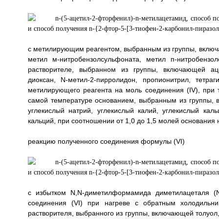
с метилирующим реагентом, выбранным из группы, включ
метил м-нитробензолсульфоната, метил п-нитробензо
растворителе, выбранном из группы, включающей аце
диоксан, N-метил-2-пирролидон, пропионитрил, тетр
метилирующего реагента на моль соединения (IV), при
самой температуре основанием, выбранным из группы, в
углекислый натрий, углекислый калий, углекислый каль
кальций, при соотношении от 1,0 до 1,5 молей основания 
реакцию полученного соединения формулы (VI)
с избытком N,N-диметилформамида диметилацеталя 
соединения (VI) при нагреве с обратным холодильни
растворителя, выбранного из группы, включающей толуол, 