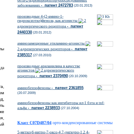
бета-2-адренорецептор-опосредованных
заболеваниях
- патент 2472783
(20.01.2013)
производные 4-(2-амино-1-
гидроксиэтил)фенола, как агонисты
2
адренергического рецептора
- патент
2440330
(20.01.2012)
аминозамещенные этиламино-агонисты
лы
2-адренергических рецепторов
- патент
2385317
(27.03.2010)
производные ариланилина в качестве
агонистов
2 адренергического
рецептора
- патент 2370490
(20.10.2009)
а,
аминобензофеноны
- патент 2361855
ом
(20.07.2009)
д,
аминобензофеноны как ингибиторы ил-1 бэта и tnf-
ль
альфа
- патент 2238933
(27.10.2004)
же
я,
Класс C07D487/04
орто-конденсированные системы
ый
5-метил-6-нитро-7-оксо-4,7-дигидро-1,2,4-