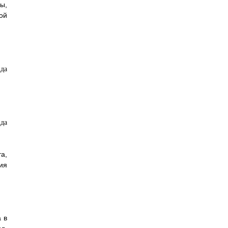
ы,
ой
а,
ия
 в