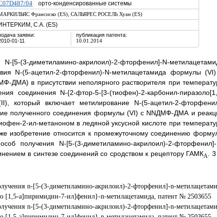
C07D487/04
орто-конденсированные системы
,
МАРКИЛЬЯС Франсиско (ES)
САЛЬЯРЕС РОСЕЛЬ Хуан (ES)
ИНТЕРКИМ, С.А. (ES)
подача заявки:
публикация патента:
2010-01-11
10.01.2014
[5-(3-диметиламино-акрилоил)-2-фторфенил]-N-метилацетами
вия N-(5-ацетил-2-фторфенил)-N-метилацетамида формулы (VI)
Ф-ДМА) в присутствии неполярного растворителя при температу
ия соединения N-{2-фтор-5-[3-(тиофен)-2-карбонил-пиразоло[1,
II), который включает метилирование N-(5-ацетил-2-фторфенил
твие полученного соединения формулы (VI) с NNДМФ-ДМА и реакц
тиофен-2-ил-метаноном в ледяной уксусной кислоте при температу
акже изобретение относится к промежуточному соединению форму
пособ получения N-[5-(3-диметиламино-акрилоил)-2-фторфенил]-
нением в синтезе соединений со сродством к рецептору ГАМК
. 3
А