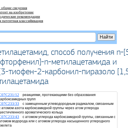
 общие сведения
атент на изобретение
тодические рекомендации
 патентная классификация
тилацетамид, способ получения n-[
-фторфенил]-n-метилацетамида и
[3-тиофен-2-карбонил-пиразоло [1,
етилацетамида
C07C231/12
реакциями, протекающими без образования
карбоксамидных групп
C07C233/33
с замещенным углеводородным радикалом, связанным
с атомом азота карбоксамидной группы через атом углерода
шестичленного ароматического кольца
C07C233/43
с атомом углерода карбоксамидной группы, связанным с
атомом водорода или с атомом углерода насыщенного углеродного
скелета