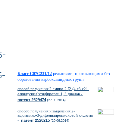
5-
5-
Класс C07C231/12
реакциями, протекающими без
образования карбоксамидных групп
способ получения 2-амино-2-[2-(4-с3-с21-
алкилфенил)этил]пропан-1, 3-диолов
-
патент 2529474
(27.09.2014)
способ получения и выделения 2-
ациламино-3-дифенилпропионовой кислоты
- патент 2520215
(20.06.2014)