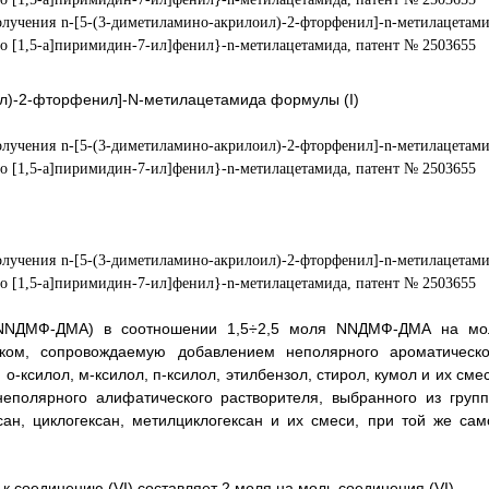
ил)-2-фторфенил]-N-метилацетамида формулы (I)
(NNДМФ-ДМА) в соотношении 1,5÷2,5 моля NNДМФ-ДМА на мо
ком, сопровождаемую добавлением неполярного ароматическо
о-ксилол, м-ксилол, п-ксилол, этилбензол, стирол, кумол и их сме
еполярного алифатического растворителя, выбранного из групп
ксан, циклогексан, метилциклогексан и их смеси, при той же сам
 соединению (VI) составляет 2 моля на моль соединения (VI).