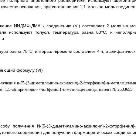
тве полярного апротонного растворителя используют ацетонитри
 качестве основания, при соотношении 1,1 моль на моль соединен
ошение NNДМФ-ДМА к соединению (VI) составляет 2 моля на мо
ителя используют толуол, температура равна 80°C, и неполярн
 и
ура равна 75°C, интервал времени составляет 4 ч, и алифатическ
меющий формулу (VI)
обу получения N-[5-(3-диметиламино-акрилоил)-2-фторфенил]-
уточного соединения для получения фармацевтических соединени