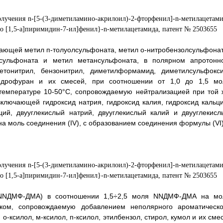
ающей метил п-толуолсульфоната, метил о-нитробензолсульфонат
лсульфоната и метил метансульфоната, в полярном апротонн
тонитрил, бензонитрил, диметилформамид, диметилсульфокси
агидрофуран и их смесей, при соотношении от 1,0 до 1,5 мо
 температуре 10-50°C, сопровождаемую нейтрализацией при той 
ключающей гидроксид натрия, гидроксид калия, гидроксид кальци
ций, двууглекислый натрий, двууглекислый калий и двууглекисл
на моль соединения (IV), с образованием соединения формулы (VI)
(NNДМФ-ДМА) в соотношении 1,5÷2,5 моля NNДМФ-ДМА на мо
ком, сопровождаемую добавлением неполярного ароматическо
о-ксилол, м-ксилол, п-ксилол, этилбензол, стирол, кумол и их сме