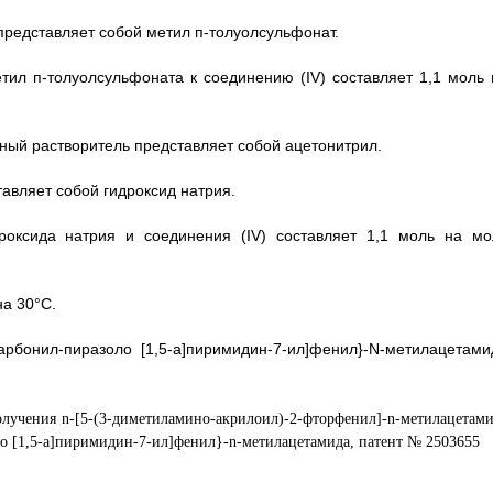
представляет собой метил п-толуолсульфонат.
етил п-толуолсульфоната к соединению (IV) составляет 1,1 моль 
нный растворитель представляет собой ацетонитрил.
тавляет собой гидроксид натрия.
роксида натрия и соединения (IV) составляет 1,1 моль на мо
на 30°C.
карбонил-пиразоло [1,5-а]пиримидин-7-ил]фенил}-N-метилацетами