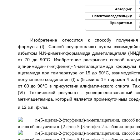
Автор(ы):
Патентообладатель(и):
Приоритеты:
Изобретение относится к способу получения N-
формулы (I). Способ осуществляют путем взаимодейст
избытком N,N-диметилформамида диметилацеталя (NNДМ
от 70 до 90°С. Изобретение раскрывает способ получен
а]пиримидин-7-ил]фенил}-N-метилацетамида формулы (
ацетамида при температуре от 15 до 50°С, взаимодейс
полученного соединения (I) с (5-амино-1Н-пиразол-4-ил)
от 60 до 90°С в присутствии алифатического спирта. Т
(VI). Технический результат - усовершенствованный с
метилацетамида, который является промежуточным соеди
и 12 з.п. ф-лы.