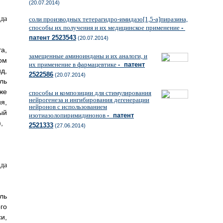
(20.07.2014)
соли производных тетерагидро-имидазо[1,5-a]пиразина,
способы их получения и их медицинское применение
-
патент 2523543
(20.07.2014)
а,
замещенные аминоинданы и их аналоги, и
ом
их применение в фармацевтике
- патент
д,
2522586
(20.07.2014)
ль
же
способы и композиции для стимулирования
нейрогенеза и ингибирования дегенерации
я,
нейронов с использованием
ый
изотиазолопиримидинонов
- патент
,
2521333
(27.06.2014)
ль
го
си,