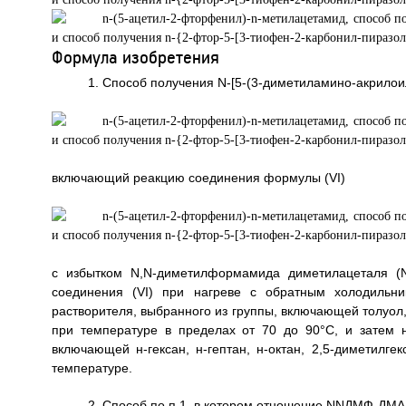
Формула изобретения
1. Способ получения N-[5-(3-диметиламино-акрило
включающий реакцию соединения формулы (VI)
с избытком N,N-диметилформамида диметилацеталя 
соединения (VI) при нагреве с обратным холодильни
растворителя, выбранного из группы, включающей толуол, 
при температуре в пределах от 70 до 90°C, и затем н
включающей н-гексан, н-гептан, н-октан, 2,5-диметилге
температуре.
2. Способ по п.1, в котором отношение NNДМФ-ДМА к