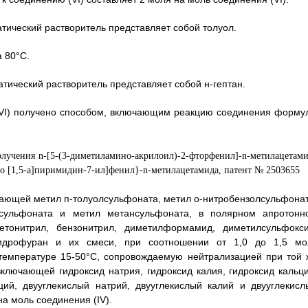
атический растворитель представляет собой толуол.
а 80°C.
атический растворитель представляет собой н-гептан.
 (VI) получено способом, включающим реакцию соединения форму
ающей метил п-толуолсульфоната, метил о-нитробензолсульфонат
лсульфоната и метил метансульфоната, в полярном апротонн
тонитрил, бензонитрил, диметилформамид, диметилсульфокси
агидрофуран и их смеси, при соотношении от 1,0 до 1,5 мо
 температуре 15-50°C, сопровождаемую нейтрализацией при той 
ключающей гидроксид натрия, гидроксид калия, гидроксид кальци
ций, двууглекислый натрий, двууглекислый калий и двууглекисл
на моль соединения (IV).