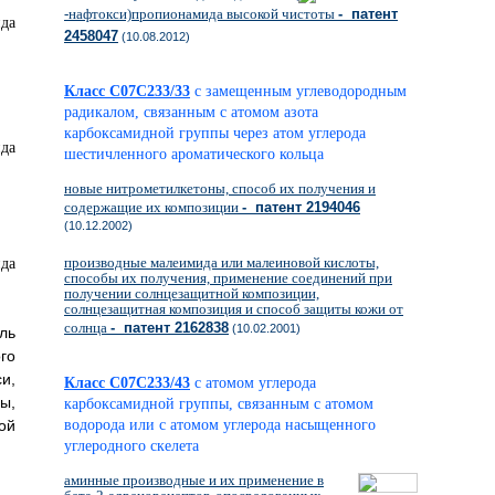
-нафтокси)пропионамида высокой чистоты
- патент
2458047
(10.08.2012)
Класс C07C233/33
с замещенным углеводородным
радикалом, связанным с атомом азота
карбоксамидной группы через атом углерода
шестичленного ароматического кольца
новые нитрометилкетоны, способ их получения и
содержащие их композиции
- патент 2194046
(10.12.2002)
производные малеимида или малеиновой кислоты,
способы их получения, применение соединений при
получении солнцезащитной композиции,
солнцезащитная композиция и способ защиты кожи от
солнца
- патент 2162838
(10.02.2001)
ль
го
си,
Класс C07C233/43
с атомом углерода
ы,
карбоксамидной группы, связанным с атомом
ой
водорода или с атомом углерода насыщенного
углеродного скелета
аминные производные и их применение в