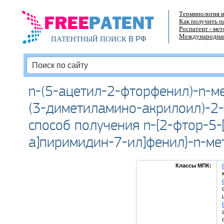
Терминология и
Как получить п
Роспатент - ме
Международная
В РФ
ПАТЕНТНЫЙ ПОИСК
n-(5-ацетил-2-фторфенил)-n-ме
(3-диметиламино-акрилоил)-2
способ получения n-{2-фтор-5-
а]пиримидин-7-ил]фенил}-n-м
Классы МПК: