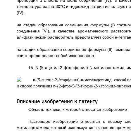
пропорции 1,1 моль на моль соединения (IV), в качес
температура равна 30°C и гидроксид натрия используют в
(IV),
на стадии образования соединения формулы (I) соотн
соединения (VI), в качестве ароматического раствор
алифатический растворитель представляет собой н-гептан
на стадии образования соединения формулы (II) температ
спирт представляет собой изопропанол.
15. N-(5-ацетил-2-фторфенил)-N-метилацетамид, и
Описание изобретения к патенту
Область техники, к которой относится изобретение
Настоящее изобретение относится к новому спос
метилацетамида который используется в качестве промеж