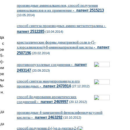
производные аминоалканолов, способ получения
аминоалканолов и их применение
- патент 2515213
(10.05.2014)
способ синтеза производных амино-метилтетралина
-
патент 2512285
(10.04.2014)
да
кристаллические формы динатриевой соли n-(5-
 с
хлорсалицилоил)-8-аминокаприловой кислоты
- патент
ре
2507196
(20.02.2014)
5-
)-
противоопухолевые соединения
- патент
ии
2493147
(20.09.2013)
ре
лы
способ синтеза мандипропамида и его
N-
производных
- патент 2470914
(27.12.2012)
 н.
способ йодирования ароматических
соединений
- патент 2469997
(20.12.2012)
производные 4-замещенной феноксифенилуксусной
кислоты
- патент 2463292
(10.10.2012)
способ получения d-(-)-n,n-диэтил-2-(