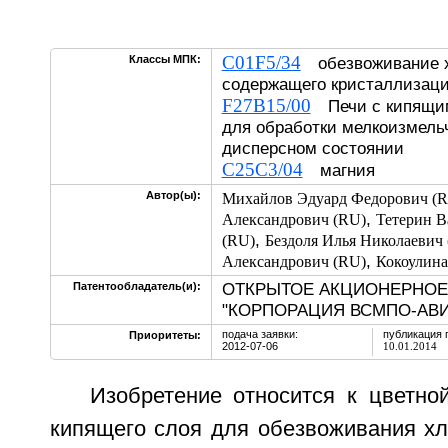
C01F5/34
Классы МПК:
обезвоживание х
содержащего кристаллиза
F27B15/00
Печи с кипящим
для обработки мелкоизмель
дисперсном состоянии
C25C3/04
магния
Автор(ы):
Михайлов Эдуард Федорович (
,
Александрович (RU)
Тетерин 
,
(RU)
Бездоля Илья Николаевич
,
Александрович (RU)
Кокоулина
ОТКРЫТОЕ АКЦИОНЕРНОЕ
Патентообладатель(и):
"КОРПОРАЦИЯ ВСМПО-АВИ
подача заявки:
публикация 
Приоритеты:
2012-07-06
10.01.2014
Изобретение относится к цветно
кипящего слоя для обезвоживания хл