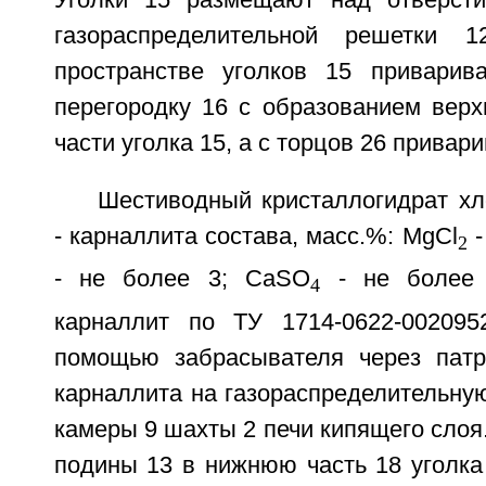
Уголки 15 размещают над отверст
газораспределительной решетки 
пространстве уголков 15 приварив
перегородку 16 с образованием верх
части уголка 15, а с торцов 26 привар
Шестиводный кристаллогидрат хл
- карналлита состава, масс.%: MgCl
-
2
- не более 3; CaSO
- не более 
4
карналлит по ТУ 1714-0622-002095
помощью забрасывателя через патр
карналлита на газораспределительну
камеры 9 шахты 2 печи кипящего слоя.
подины 13 в нижнюю часть 18 уголка