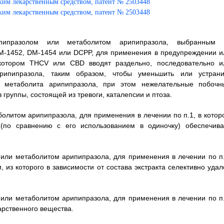
празолом или метаболитом арипипразола, выбранным 
M-1452, DM-1454 или DCPP, для применения в предупреждении и
в котором THCV или CBD вводят раздельно, последовательно и
ипипразола, таким образом, чтобы уменьшить или устрани
 метаболита арипипразола, при этом нежелательные побочн
группы, состоящей из тревоги, каталепсии и птоза.
олитом арипипразола, для применения в лечении по п.1, в котор
по сравнению с его использованием в одиночку) обеспечива
или метаболитом арипипразола, для применения в лечении по п.
 из которого в зависимости от состава экстракта селективно удал
или метаболитом арипипразола, для применения в лечении по п.
арственного вещества.