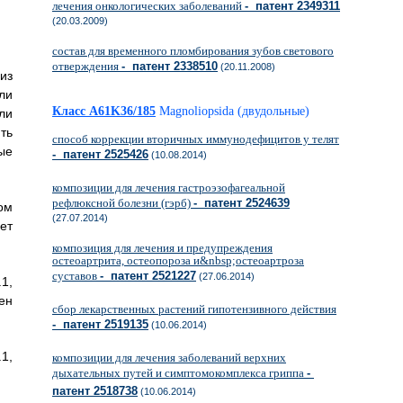
лечения онкологических заболеваний
- патент 2349311
(20.03.2009)
состав для временного пломбирования зубов светового
отверждения
- патент 2338510
(20.11.2008)
из
ли
Класс A61K36/185
Magnoliopsida (двудольные)
ли
ть
способ коррекции вторичных иммунодефицитов у телят
ые
- патент 2525426
(10.08.2014)
композиции для лечения гастроэзофагеальной
рефлюксной болезни (гэрб)
- патент 2524639
ом
(27.07.2014)
ет
композиция для лечения и предупреждения
остеоартрита, остеопороза и&nbsp;остеоартроза
суставов
- патент 2521227
(27.06.2014)
1,
ен
сбор лекарственных растений гипотензивного действия
- патент 2519135
(10.06.2014)
1,
композиции для лечения заболеваний верхних
дыхательных путей и симптомокомплекса гриппа
-
патент 2518738
(10.06.2014)