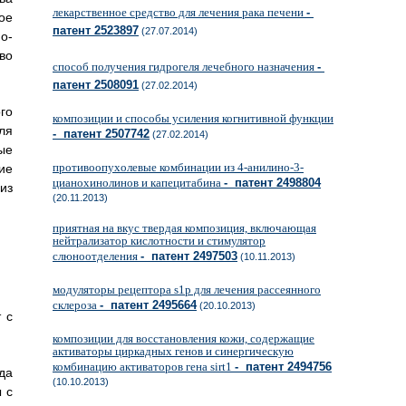
лекарственное средство для лечения рака печени
-
ое
патент 2523897
(27.07.2014)
о-
во
способ получения гидрогеля лечебного назначения
-
патент 2508091
(27.02.2014)
го
композиции и способы усиления когнитивной функции
ля
- патент 2507742
(27.02.2014)
ые
противоопухолевые комбинации из 4-анилино-3-
ие
цианохинолинов и капецитабина
- патент 2498804
из
(20.11.2013)
приятная на вкус твердая композиция, включающая
нейтрализатор кислотности и стимулятор
слюноотделения
- патент 2497503
(10.11.2013)
модуляторы рецептора s1p для лечения рассеянного
склероза
- патент 2495664
(20.10.2013)
 с
композиции для восстановления кожи, содержащие
активаторы циркадных генов и синергическую
комбинацию активаторов гена sirt1
- патент 2494756
да
(10.10.2013)
 с