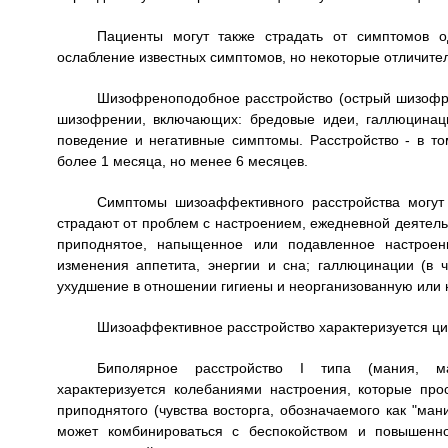
Пациенты могут также страдать от симптомов о
ослабление известных симптомов, но некоторые отличител
Шизофреноподобное расстройство (острый шизофре
шизофрении, включающих: бредовые идеи, галлюцинаци
поведение и негативные симптомы. Расстройство - в то
более 1 месяца, но менее 6 месяцев.
Симптомы шизоаффективного расстройства могут 
страдают от проблем с настроением, ежедневной деятел
приподнятое, напыщенное или подавленное настроени
изменения аппетита, энергии и сна; галлюцинации (в 
ухудшение в отношении гигиены и неорганизованную или 
Шизоаффективное расстройство характеризуется ц
Биполярное расстройство I типа (мания, ман
характеризуется колебаниями настроения, которые про
приподнятого (чувства восторга, обозначаемого как "ма
может комбинироваться с беспокойством и повышенно