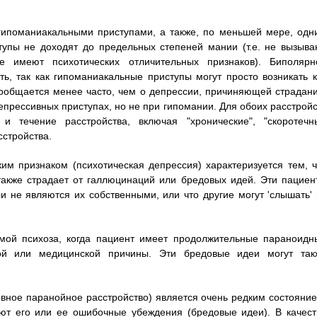
 гипоманиакальными приступами, а также, по меньшей мере, одн
тупы не доходят до предельных степеней мании (т.е. не вызыва
 имеют психотических отличительных признаков). Биполярн
ть, так как гипоманиакальные приступы могут просто возникать к
сообщается менее часто, чем о депрессии, причиняющей страдани
епрессивных приступах, но не при гипомании. Для обоих расстройс
и течение расстройства, включая "хронические", "скоротечн
сстройства.
ким признаком (психотическая депрессия) характеризуется тем, ч
также страдает от галлюцинаций или бредовых идей. Эти пациен
и не являются их собственными, или что другие могут 'слышать' 
мой психоза, когда пациент имеет продолжительные параноидн
ой или медицинской причины. Эти бредовые идеи могут так
ивное паранойное расстройство) является очень редким состояние
яют его или ее ошибочные убеждения (бредовые идеи). В качест