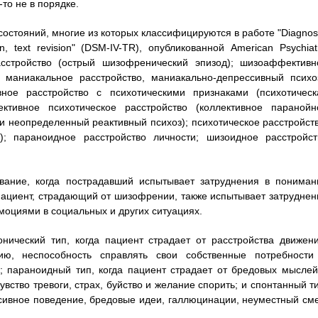
то не в порядке.
стояний, многие из которых классифицируются в работе "Diagnost
on, text revision" (DSM-IV-TR), опубликованной American Psychiat
асстройство (острый шизофренический эпизод); шизоаффективн
, маниакальное расстройство, маниакально-депрессивный психоз
вное расстройство с психотическими признаками (психотическ
ективное психотическое расстройство (коллективное паранойн
 и неопределенный реактивный психоз); психотическое расстройств
); параноидное расстройство личности; шизоидное расстройст
вание, когда пострадавший испытывает затруднения в пониман
ациент, страдающий от шизофрении, также испытывает затруднен
оциями в социальных и других ситуациях.
ический тип, когда пациент страдает от расстройства движени
ацию, неспособность справлять свои собственные потребности
; параноидный тип, когда пациент страдает от бредовых мыслей
ство тревоги, страх, буйство и желание спорить; и спонтанный ти
сивное поведение, бредовые идеи, галлюцинации, неуместный сме