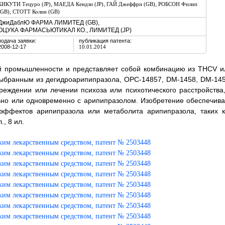
,
,
,
КИКУТИ Тецуро (JP)
МАЕДА Кендзи (JP)
ГАЙ Джеффри (GB)
РОБСОН Филип
,
(GB)
СТОТТ Колин (GB)
ДжиДаблЮ ФАРМА ЛИМИТЕД (GB),
ОЦУКА ФАРМАСЬЮТИКАЛ КО., ЛИМИТЕД (JP)
подача заявки:
публикация патента:
2008-12-17
10.01.2014
ой промышленности и представляет собой комбинацию из THCV и
ыбранным из дегидроарипипразола, ОРС-14857, DM-1458, DM-145
еждении или лечении психоза или психотического расстройства,
ьно или одновременно с арипипразолом. Изобретение обеспечива
эффектов арипипразола или метаболита арипипразола, таких к
., 8 ил.