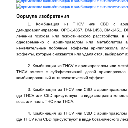
Формула изобретения
1. Комбинация из THCV или CBD с арипи
дегидроарипипразола, ОРС-14857, DM-1458, DM-1451, D
лечении психоза или психотического расстройства, 
одновременно с арипипразолом или метаболитом ар
нежелательные побочные эффекты арипипразола или
эффекты, которые снижаются или удаляются, выбирают из 
2. Комбинация из THCV с арипипразолом или метаб
THCV вместе с субэффективной дозой арипипразола (
комбинированный антипсихотический эффект.
3. Комбинация из THCV или CBD с арипипразолом 
где THCV или CBD присутствуют в виде экстракта конопли,
весь или часть ТНС или ТНСА.
4. Комбинация из THCV или CBD с арипипразолом 
где THCV или CBD присутствуют в виде ботанического лек