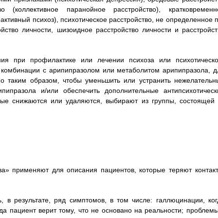
во (коллективное паранойное расстройство), кратковременн
активный психоз), психотическое расстройство, не определенное п
йство личности, шизоидное расстройство личности и расстройст
ия при профилактике или лечении психоза или психотическо
в комбинации с арипипразолом или метаболитом арипипразола, д
но таким образом, чтобы уменьшить или устранить нежелательн
ипразола и/или обеспечить дополнительные антипсихотическ
ые снижаются или удаляются, выбирают из группы, состоящей 
ва» применяют для описания пациентов, которые теряют контакт
ь, в результате, ряд симптомов, в том числе: галлюцинации, ког
да пациент верит тому, что не основано на реальности; проблемы