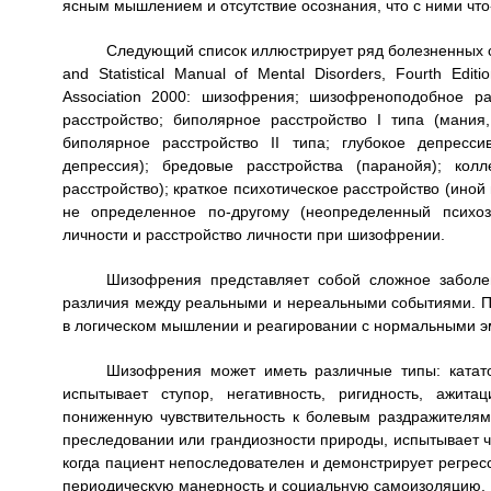
ясным мышлением и отсутствие осознания, что с ними что-
Следующий список иллюстрирует ряд болезненных со
and Statistical Manual of Mental Disorders, Fourth Editi
Association 2000: шизофрения; шизофреноподобное р
расстройство; биполярное расстройство I типа (мания
биполярное расстройство II типа; глубокое депресси
депрессия); бредовые расстройства (паранойя); колл
расстройство); краткое психотическое расстройство (иной
не определенное по-другому (неопределенный психоз
личности и расстройство личности при шизофрении.
Шизофрения представляет собой сложное заболе
различия между реальными и нереальными событиями. П
в логическом мышлении и реагировании с нормальными эм
Шизофрения может иметь различные типы: кататон
испытывает ступор, негативность, ригидность, ажит
пониженную чувствительность к болевым раздражителям
преследовании или грандиозности природы, испытывает чув
когда пациент непоследователен и демонстрирует регрес
периодическую манерность и социальную самоизоляцию.