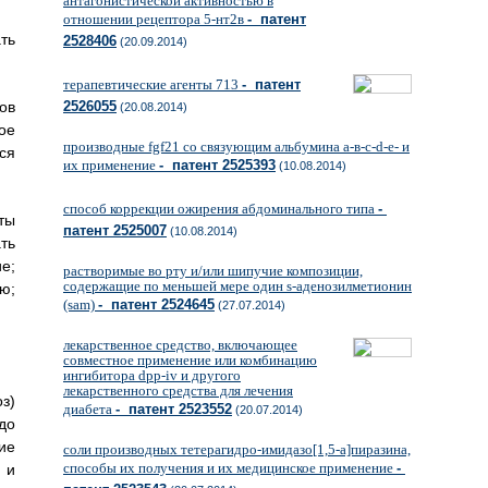
антагонистической активностью в
отношении рецептора 5-нт2в
- патент
ть
2528406
(20.09.2014)
терапевтические агенты 713
- патент
ов
2526055
(20.08.2014)
ое
производные fgf21 со связующим альбумина а-в-с-d-e- и
ся
их применение
- патент 2525393
(10.08.2014)
способ коррекции ожирения абдоминального типа
-
ты
патент 2525007
(10.08.2014)
ть
е;
растворимые во рту и/или шипучие композиции,
содержащие по меньшей мере один s-аденозилметионин
ю;
(sam)
- патент 2524645
(27.07.2014)
лекарственное средство, включающее
совместное применение или комбинацию
ингибитора dpp-iv и другого
лекарственного средства для лечения
з)
диабета
- патент 2523552
(20.07.2014)
до
ие
соли производных тетерагидро-имидазо[1,5-a]пиразина,
способы их получения и их медицинское применение
-
 и