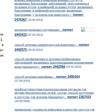
вызванных бактериями, заболеваний, передающихся
половым путем, и инфекций половых путей, вызванных
бактериями, и инфекций носоглотки, вызванных
бактериями, у человека или животного
- патент
2478367
(10.04.2013)
антрацендионовые соединения
- патент
ли
2443415
(27.02.2012)
1,
 в
способ лечения саркоптоидозов животных
- патент
2442575
ет
(20.02.2012)
ак
способ профилактики и лечения гнойничковых
заболеваний, вызванных бактериальными поражениями
кожи (варианты)
- патент 2442566
(20.02.2012)
способ лечения ринофимы
- патент 2400164
(27.09.2010)
перфторуглеродная газопереносящая эмульсия для
медико-биологических целей: состав, способ получения
и средство для лечения (варианты)
- патент 2367415
(20.09.2009)
применение дериватов нафталина в качестве средств для