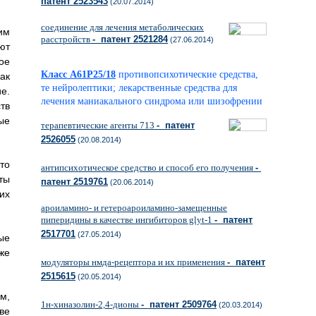
патент 2523543
(20.07.2014)
соединение для лечения метаболических
им
расстройств
- патент 2521284
(27.06.2014)
ют
ое
Класс A61P25/18
противопсихотические средства,
ак
те нейролептики; лекарственные средства для
е.
лечения маниакального синдрома или шизофрении
тв
ые
терапевтические агенты 713
- патент
2526055
(20.08.2014)
то
антипсихотическое средство и способ его получения
-
ты
патент 2519761
(20.06.2014)
их
ароиламино- и гетероароиламино-замещенные
пиперидины в качестве ингибиторов glyt-1
- патент
2517701
(27.05.2014)
ые
же
модуляторы нмда-рецептора и их применения
- патент
2515615
(20.05.2014)
м,
1н-хиназолин-2,4-дионы
- патент 2509764
(20.03.2014)
ве