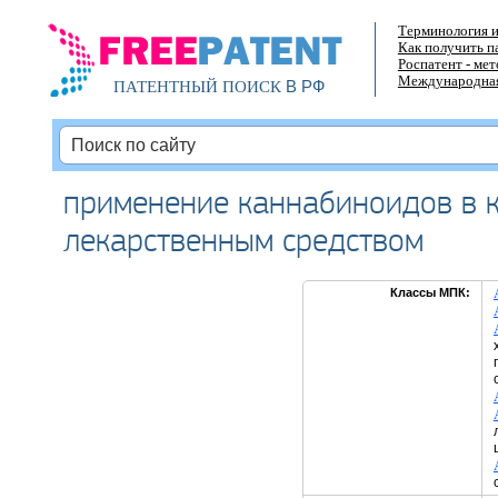
Терминология и
Как получить п
Роспатент - ме
Международная
В РФ
ПАТЕНТНЫЙ ПОИСК
применение каннабиноидов в к
лекарственным средством
Классы МПК: