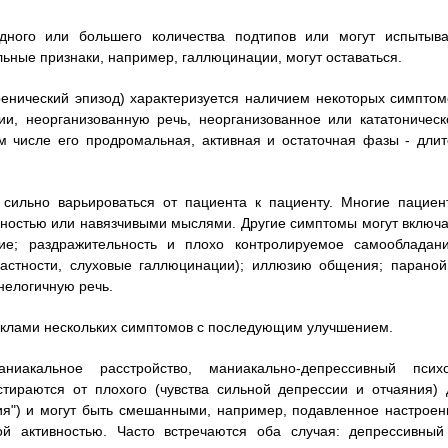
дного или большего количества подтипов или могут испытыва
ьные признаки, например, галлюцинации, могут оставаться.
нический эпизод) характеризуется наличием некоторых симптом
и, неорганизованную речь, неорганизованное или кататоническ
м числе его продромальная, активная и остаточная фазы - длит
сильно варьироваться от пациента к пациенту. Многие пациен
ьностью или навязчивыми мыслями. Другие симптомы могут включа
е; раздражительность и плохо контролируемое самообладани
частности, слуховые галлюцинации); иллюзию общения; параной
нелогичную речь.
иклами нескольких симптомов с последующим улучшением.
иакальное расстройство, маниакально-депрессивный психо
стираются от плохого (чувства сильной депрессии и отчаяния) 
ния") и могут быть смешанными, например, подавленное настроен
й активностью. Часто встречаются оба случая: депрессивный