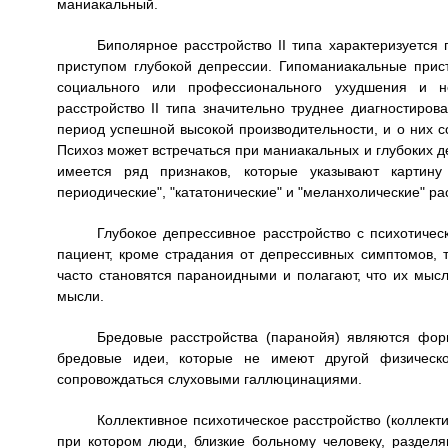
маниакальный.
Биполярное расстройство II типа характеризуется
приступом глубокой депрессии. Гипоманиакальные прис
социального или профессионального ухудшения и не
расстройство II типа значительно труднее диагностирова
период успешной высокой производительности, и о них 
Психоз может встречаться при маниакальных и глубоких д
имеется ряд признаков, которые указывают картину 
периодические", "кататонические" и "меланхолические" ра
Глубокое депрессивное расстройство с психотичес
пациент, кроме страдания от депрессивных симптомов, 
часто становятся параноидными и полагают, что их мысл
мысли.
Бредовые расстройства (паранойя) являются фор
бредовые идеи, которые не имеют другой физическ
сопровождаться слуховыми галлюцинациями.
Коллективное психотическое расстройство (коллект
при котором люди, близкие больному человеку, раздел