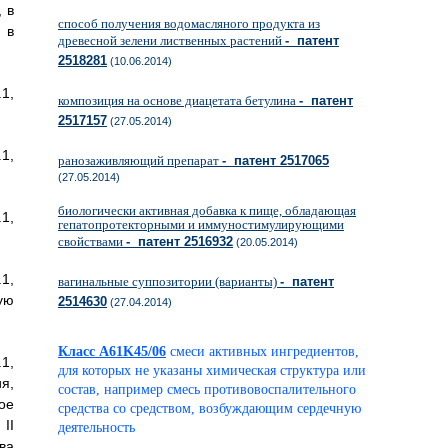
 в
способ получения водомасляного продукта из
 в
древесной зелени лиственных растений
- патент
2518281
(10.06.2014)
1,
композиция на основе диацетата бетулина
- патент
2517157
(27.05.2014)
1,
ранозаживляющий препарат
- патент 2517065
(27.05.2014)
биологически активная добавка к пище, обладающая
1,
гепатопротекторными и иммуностимулирующими
свойствами
- патент 2516932
(20.05.2014)
1,
вагинальные суппозитории (варианты)
- патент
ую
2514630
(27.04.2014)
Класс A61K45/06
смеси активных ингредиентов,
1,
для которых не указаны химическая структура или
я,
состав, например смесь противовоспалительного
ое
средства со средством, возбуждающим сердечную
II
деятельность
ва