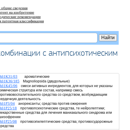
 общие сведения
атент на изобретение
тодические рекомендации
 патентная классификация
омбинации с антипсихотическим
A61K31/03
ароматические
A61K36/185
Magnoliopsida (двудольные)
A61K45/06
смеси активных ингредиентов, для которых не указаны
химическая структура или состав, например смесь
противовоспалительного средства со средством, возбуждающим
сердечную деятельность
A61P3/04
анорексанты; средства против ожирения
A61P25/18
противопсихотические средства, те нейролептики;
лекарственные средства для лечения маниакального синдрома или
шизофрении
A61P25/08
противоэпилептические средства; противосудорожные
средства