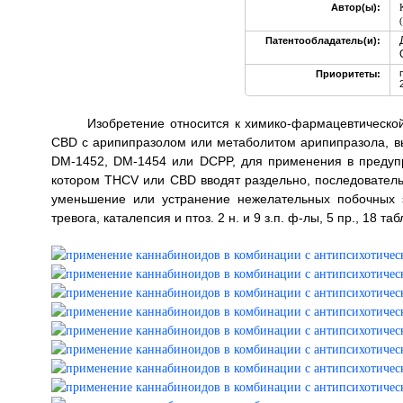
Автор(ы):
Патентообладатель(и):
Приоритеты:
Изобретение относится к химико-фармацевтическ
CBD с арипипразолом или метаболитом арипипразола, в
DM-1452, DM-1454 или DCPP, для применения в предупр
котором THCV или CBD вводят раздельно, последовател
уменьшение или устранение нежелательных побочных 
тревога, каталепсия и птоз. 2 н. и 9 з.п. ф-лы, 5 пр., 18 табл