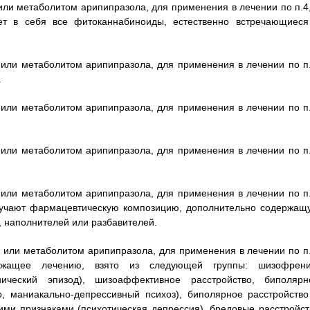
ли метаболитом арипипразола, для применения в лечении по п.4,
ает в себя все фитоканнабиноиды, естественно встречающиеся
или метаболитом арипипразола, для применения в лечении по п.
.
или метаболитом арипипразола, для применения в лечении по п.
или метаболитом арипипразола, для применения в лечении по п.
или метаболитом арипипразола, для применения в лечении по п.
лучают фармацевтическую композицию, дополнительно содержащ
 наполнителей или разбавителей.
или метаболитом арипипразола, для применения в лечении по п.
лежащее лечению, взято из следующей группы: шизофрени
ический эпизод), шизоаффективное расстройство, биполярн
о, маниакально-депрессивный психоз), биполярное расстройство 
кими признаками (психотическая депрессия), бредовые расстройст