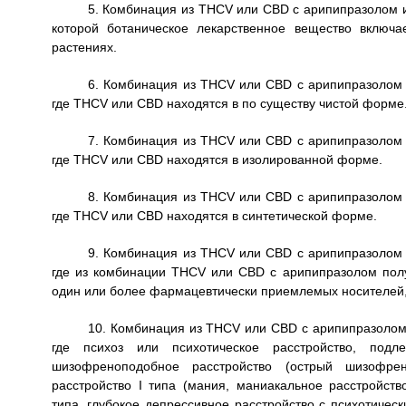
5. Комбинация из THCV или CBD с арипипразолом и
которой ботаническое лекарственное вещество включ
растениях.
6. Комбинация из THCV или CBD с арипипразолом 
где THCV или CBD находятся в по существу чистой форме
7. Комбинация из THCV или CBD с арипипразолом 
где THCV или CBD находятся в изолированной форме.
8. Комбинация из THCV или CBD с арипипразолом 
где THCV или CBD находятся в синтетической форме.
9. Комбинация из THCV или CBD с арипипразолом 
где из комбинации THCV или CBD с арипипразолом по
один или более фармацевтически приемлемых носителей,
10. Комбинация из THCV или CBD с арипипразолом 
где психоз или психотическое расстройство, под
шизофреноподобное расстройство (острый шизофрен
расстройство I типа (мания, маниакальное расстройств
типа, глубокое депрессивное расстройство с психотичес