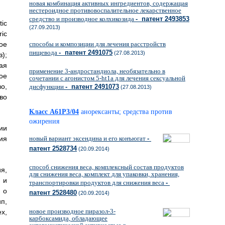
новая комбинация активных ингредиентов, содержащая
нестероидное противовоспалительное лекарственное
средство и производное колхикозида
- патент 2493853
ic
(27.09.2013)
ric
ое
способы и композиции для лечения расстройств
пищевода
- патент 2491075
(27.08.2013)
);
ая
применение 3-андростандиола, необязательно в
ое
сочетании с агонистом 5-ht1а для лечения сексуальной
о,
дисфункции
- патент 2491073
(27.08.2013)
во
Класс A61P3/04
анорексанты; средства против
ожирения
ии
ия
новый вариант эксендина и его конъюгат
-
патент 2528734
(20.09.2014)
способ снижения веса, комплексный состав продуктов
я,
для снижения веса, комплект для упаковки, хранения,
 и
транспортировки продуктов для снижения веса
-
 о
патент 2528480
(20.09.2014)
п,
новое производное пиразол-3-
х,
карбоксамида, обладающее