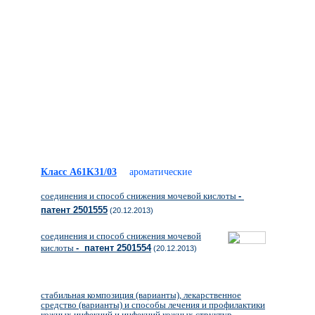
Класс A61K31/03
ароматические
соединения и способ снижения мочевой кислоты
-
патент 2501555
(20.12.2013)
соединения и способ снижения мочевой
кислоты
- патент 2501554
(20.12.2013)
стабильная композиция (варианты), лекарственное
средство (варианты) и способы лечения и профилактики
кожных инфекций и инфекций кожных структур,