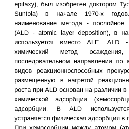
epitaxy), был изобретен доктором Т
Suntola) в начале 1970-х годов
наименование метода - послойное 
(ALD - atomic layer deposition), в 
используется вместо ALE. ALD -
химический метод осаждения
последовательном направлении по 
видов реакционноспособных прекур
размещенную в нагретой реакционн
роста при ALD основан на различии в 
химической адсорбции (хемосорб
адсорбции. В ALD используетс
устраняется физическая адсорбция в 
При хемосорбции между атомом (ат