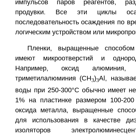
импульсов паров реагентов, раз
продувки. Все эти циклы оса
последовательность осаждения по вр
логическим устройством или микропро
Пленки, выращенные способом
имеют микроотверстий и однор
Например, оксид алюминия,
триметилалюминия (СН
)
Al, называ
3
3
воды при 250-300°C обычно имеет не
1% на пластинке размером 100-200
оксида металла, выращенные спосо
для использования в качестве диэ
изоляторов электролюминесце