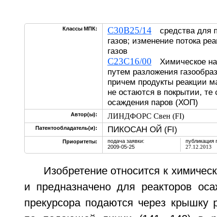
C30B25/14
Классы МПК:
средства для п
газов; изменение потока ре
газов
C23C16/00
Химическое нан
путем разложения газообра
причем продукты реакции м
не остаются в покрытии, те
осаждения паров (ХОП)
Автор(ы):
ЛИНДФОРС Свен (FI)
ПИКОСАН ОЙ (FI)
Патентообладатель(и):
подача заявки:
публикация 
Приоритеты:
2009-05-25
27.12.2013
Изобретение относится к химиче
и предназначено для реакторов оса
прекурсора подаются через крышку 