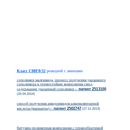
Класс C08F8/32
реакцией с аминами
сополимер малеимида, процесс получения указанного
сополимера и термостойкие композиции смол,
содержащие указанный сополимер
- патент 2513100
(20.04.2014)
способ получения амидоимидов алкенилянтарной
кислоты (варианты)
- патент 2502747
(27.12.2013)
битумно-полимерная композиция с термообратимой