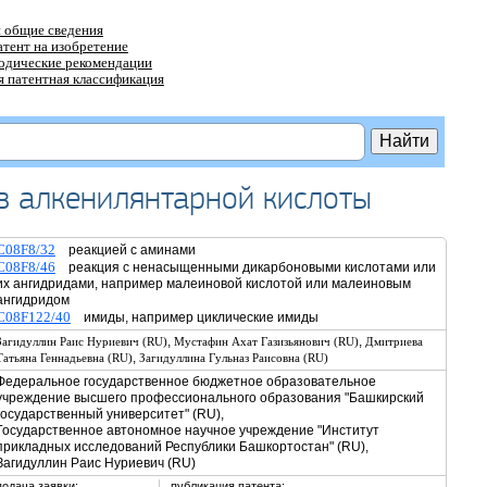
 общие сведения
атент на изобретение
тодические рекомендации
 патентная классификация
в алкенилянтарной кислоты
C08F8/32
реакцией с аминами
C08F8/46
реакция с ненасыщенными дикарбоновыми кислотами или
их ангидридами, например малеиновой кислотой или малеиновым
ангидридом
C08F122/40
имиды, например циклические имиды
,
,
Загидуллин Раис Нуриевич (RU)
Мустафин Ахат Газизьянович (RU)
Дмитриева
,
Татьяна Геннадьевна (RU)
Загидуллина Гульназ Раисовна (RU)
Федеральное государственное бюджетное образовательное
учреждение высшего профессионального образования "Башкирский
государственный университет" (RU),
Государственное автономное научное учреждение "Институт
прикладных исследований Республики Башкортостан" (RU),
Загидуллин Раис Нуриевич (RU)
подача заявки:
публикация патента: