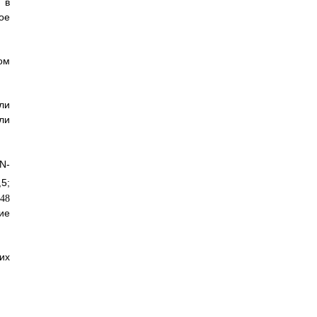
 в
ое
ом
ли
ли
 N-
5;
ие
их