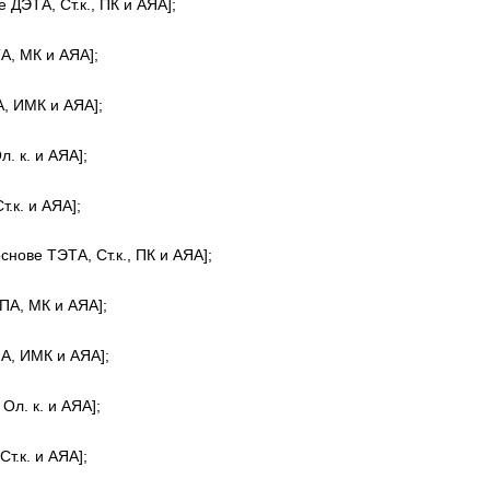
е ДЭТА, Ст.к., ПК и АЯА];
А, МК и АЯА];
А, ИМК и АЯА];
. к. и АЯА];
т.к. и АЯА];
основе ТЭТА, Ст.к., ПК и АЯА];
ЭПА, МК и АЯА];
ПА, ИМК и АЯА];
Ол. к. и АЯА];
Ст.к. и АЯА];