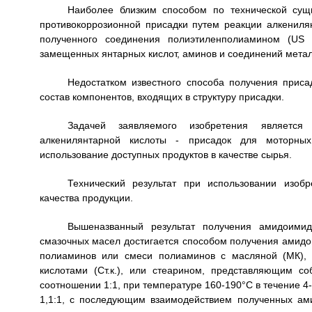
Наиболее близким способом по технической сущ
противокоррозионной присадки путем реакции алкениля
полученного соединения полиэтиленполиамином (US 
замещенных янтарных кислот, аминов и соединений металло
Недостатком известного способа получения приса
состав компонентов, входящих в структуру присадки.
Задачей заявляемого изобретения является
алкенилянтарной кислоты - присадок для моторны
использование доступных продуктов в качестве сырья.
Технический результат при использовании изоб
качества продукции.
Вышеназванный результат получения амидоимид
смазочных масел достигается способом получения амид
полиаминов или смеси полиаминов с масляной (МК), 
кислотами (Ст.к.), или стеарином, представляющим с
соотношении 1:1, при температуре 160-190°С в течение 4-
1,1:1, с последующим взаимодействием полученных а