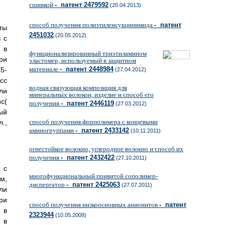
сшивкой
- патент 2479592
(20.04.2013)
способ получения полиэтиленсукцинимида
- патент
ты
2451032
(20.05.2012)
 с
 в
функционализированный триэтиламином
ри
эластомер, используемый в защитном
материале
- патент 2448984
5-
(27.04.2012)
сс
водная связующая композиция для
ли
минеральных волокон, изделие и способ его
с(
получения
- патент 2446119
(27.03.2012)
ый
способ получения форполимера с концевыми
.,
аминогруппами
- патент 2433142
(10.11.2011)
огнестойкое волокно, углеродное волокно и способ их
получения
- патент 2432422
(27.10.2011)
 с
многофункциональный привитой сополимер-
м,
диспергатор
- патент 2425063
(27.07.2011)
ли
ри
способ получения низкоосновных анионитов
- патент
 в
2323944
(10.05.2008)
 в