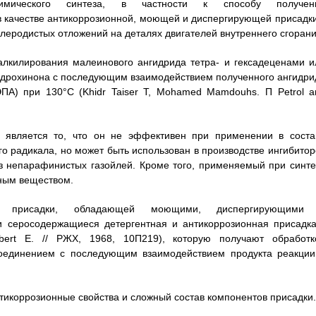
имического синтеза, в частности к способу получен
в качестве антикоррозионной, моющей и диспергирующей присадки
леродистых отложений на деталях двигателей внутреннего сгорани
алкилирования малеинового ангидрида тетра- и гексадеценами и
гидрохинона с последующим взаимодействием полученного ангидри
ПА) при 130°С (Khidr Taiser Т, Mohamed Mamdouhs. П Petrol a
к является то, что он не эффективен при применении в соста
о радикала, но может быть использован в производстве ингибитор
из непарафинистых газойлей. Кроме того, применяемый при синте
ным веществом.
ой присадки, обладающей моющими, диспергирующими
и серосодержащиеся детергентная и антикоррозионная присадка
bert E. // РЖХ, 1968, 10П219), которую получают обработк
соединением с последующим взаимодействием продукта реакции
нтикоррозионные свойства и сложный состав компонентов присадки.