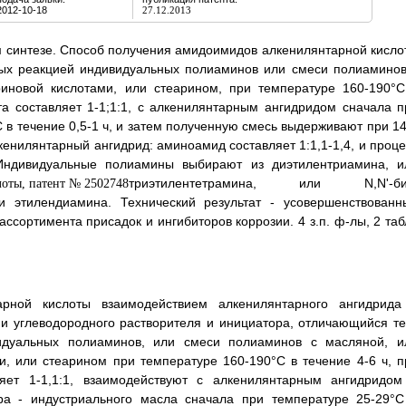
2012-10-18
27.12.2013
 синтезе. Способ получения амидоимидов алкенилянтарной кисло
ых реакцией индивидуальных полиаминов или смеси полиаминов
риновой кислотами, или стеарином, при температуре 160-190°С
а составляет 1-1;1:1, с алкенилянтарным ангидридом сначала п
С в течение 0,5-1 ч, и затем полученную смесь выдерживают при 14
кенилянтарный ангидрид: аминоамид составляет 1:1,1-1,4, и проце
 Индивидуальные полиамины выбирают из диэтилентриамина, и
триэтилентетрамина, или N,N'-би
ли этилендиамина. Технический результат - усовершенствованн
сортимента присадок и ингибиторов коррозии. 4 з.п. ф-лы, 2 табл
рной кислоты взаимодействием алкенилянтарного ангидрида
и углеводородного растворителя и инициатора, отличающийся те
идуальных полиаминов, или смеси полиаминов с масляной, и
и, или стеарином при температуре 160-190°С в течение 4-6 ч, п
яет 1-1,1:1, взаимодействуют с алкенилянтарным ангидридом
ора - индустриального масла сначала при температуре 25-29°С