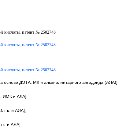
на основе ДЭТА, МК и алкенилянтарного ангидрида (АЯА)];
, ИМК и АЛА];
л. к. и АЯА];
.к. и АЯА];