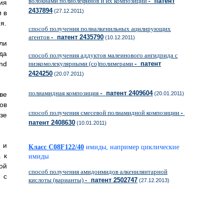
волокнами полиолефинов и их композиций
- патент
ия
2437894
(27.12.2011)
 в
я.
способ получения полиалкенильных ацилирующих
агентов
- патент 2435790
(10.12.2011)
ли
да
способ получения аддуктов малеинового ангидрида с
низкомолекулярными (со)полимерами
- патент
nd
2424250
(20.07.2011)
полиамидная композиция
- патент 2409604
(20.01.2011)
ве
ов
способ получения смесевой полиамидной композиции
-
зе
патент 2408630
(10.01.2011)
 и
Класс C08F122/40
имиды, например циклические
 к
имиды
ой
способ получения амидоимидов алкенилянтарной
 с
кислоты (варианты)
- патент 2502747
(27.12.2013)