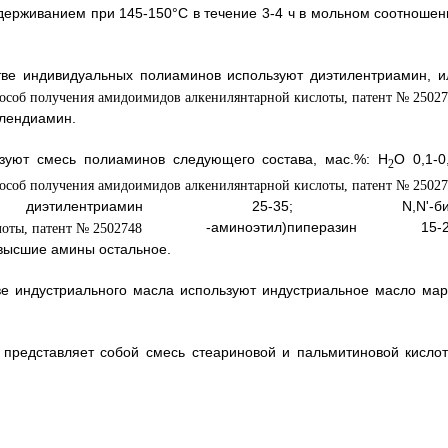
выдерживанием при 145-150°С в течение 3-4 ч в мольном соотношен
стве индивидуальных полиаминов используют диэтилентриамин, и
илендиамин.
ьзуют смесь полиаминов следующего состава, мас.%: H
O 0,1-0
2
; диэтилентриамин 25-35; N,N'-би
-аминоэтил)пиперазин 15-2
 высшие амины остальное.
тве индустриального масла используют индустриальное масло мар
 представляет собой смесь стеариновой и пальмитиновой кислот