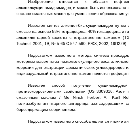
Изобретение относится к области нефтех
алкенилсукцинамидоимидов, и может быть использовано 
составе смазочных масел для уменьшения образования уг
Известен синтез алкенил-бис-сукцинимидов путем 
смесью на основе 58% тетрадецена, 40% гексадецена и 
алкенилянтарной кислоты с тетраэтиленпентамином (ТЭ
Technol. 2001, 19, № 5-6б С.547-560; РЖХ, 2002, 19П229).
Недостатком известного метода синтеза присадо
моторных масел из-за низкомолекулярного веса алкильног
коррозии для экстракции ароматических углеводородов 
индивидуальный тетраэтиленпентамин является дефицит
Известен способ получения сукцинимидн
противокоррозионными свойствами (US 3309316, Азот- 
смазочным маслам / Me Ninch Herbert A., Karll Ro
полиизобутенилянтарного ангидрида азотсодержащим 
борсодержащим соединением.
Недостатком известного способа является низкие а