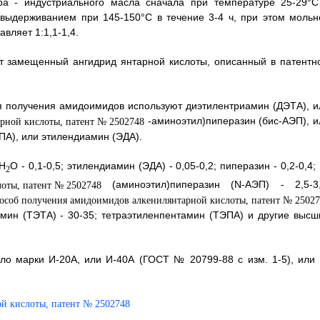
ора - индустриального масла сначала при температуре 25-29°С
и выдерживанием при 145-150°С в течение 3-4 ч, при этом мольн
вляет 1:1,1-1,4.
ют замещенный ангидрид янтарной кислоты, описанный в патентн
я получения амидоимидов используют диэтилентриамин (ДЭТА), и
-аминоэтил)пиперазин (бис-АЭП), и
ПА), или этилендиамин (ЭДА).
 Н
О - 0,1-0,5; этилендиамин (ЭДА) - 0,05-0,2; пиперазин - 0,2-0,4;
2
(аминоэтил)пиперазин (N-АЭП) - 2,5-3,
амин (ТЭТА) - 30-35; тетраэтиленпентамин (ТЭПА) и другие высш
ло марки И-20А, или И-40А (ГОСТ № 20799-88 с изм. 1-5), или 