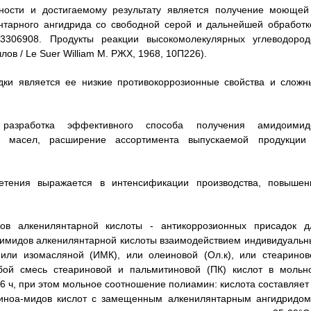
ности и достигаемому результату является получение моющей
нтарного ангидрида со свободной серой и дальнейшей обработк
3306908. Продукты реакции высокомолекулярных углеводород
в / Le Suer William М. РЖХ, 1968, 10П226).
дки является ее низкие противокоррозионные свойства и сложн
 разработка эффективного способа получения амидоимид
х масел, расширение ассортимента выпускаемой продукции
ретения выражается в интенсификации производства, повышен
ов алкенилянтарной кислоты - антикоррозионных присадок д
оимидов алкенилянтарной кислоты взаимодействием индивидуальн
или изомасляной (ИМК), или олеиновой (Ол.к), или стеаринов
обой смесь стеариновой и пальмитиновой (ПК) кислот в мольн
6 ч, при этом мольное соотношение полиамин: кислота составляет 
миноа-мидов кислот с замещенным алкенилянтарным ангидридом