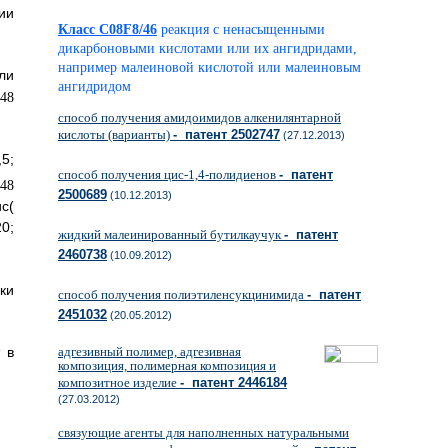
ии
Класс C08F8/46
реакция с ненасыщенными
дикарбоновыми кислотами или их ангидридами,
например малеиновой кислотой или малеиновым
ли
ангидридом
способ получения амидоимидов алкенилянтарной
кислоты (варианты)
- патент 2502747
(27.12.2013)
,5;
способ получения цис-1,4-полидиенов
- патент
2500689
(10.12.2013)
с(
0;
жидкий малеинированный бутилкаучук
- патент
2460738
(10.09.2012)
ки
способ получения полиэтиленсукцинимида
- патент
2451032
(20.05.2012)
адгезивный полимер, адгезивная
 в
композиция, полимерная композиция и
композитное изделие
- патент 2446184
(27.03.2012)
связующие агенты для наполненных натуральными