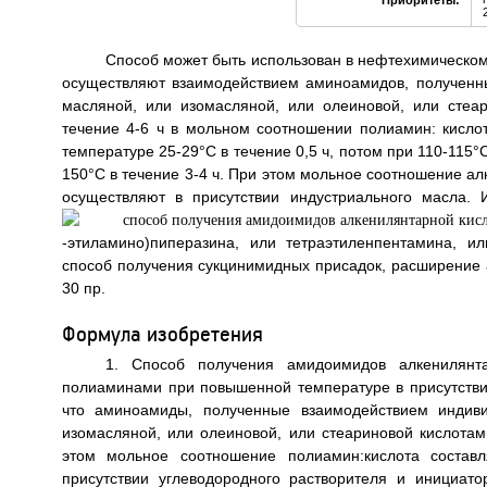
Приоритеты:
Способ может быть использован в нефтехимическом
осуществляют взаимодействием аминоамидов, полученн
масляной, или изомасляной, или олеиновой, или стеа
течение 4-6 ч в мольном соотношении полиамин: кислот
температуре 25-29°С в течение 0,5 ч, потом при 110-115°
150°С в течение 3-4 ч. При этом мольное соотношение ал
осуществляют в присутствии индустриального масла.
-этиламино)пиперазина, или тетраэтиленпентамина, и
способ получения сукцинимидных присадок, расширение ас
30 пр.
Формула изобретения
1. Способ получения амидоимидов алкенилянта
полиаминами при повышенной температуре в присутстви
что аминоамиды, полученные взаимодействием индив
изомасляной, или олеиновой, или стеариновой кислотам
этом мольное соотношение полиамин:кислота составл
присутствии углеводородного растворителя и инициат