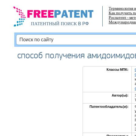
Терминология и
Как получить п
Роспатент - ме
Международная
В РФ
ПАТЕНТНЫЙ ПОИСК
способ получения амидоимидо
Классы МПК:
Автор(ы):
Патентообладатель(и):