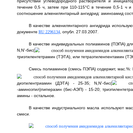
присутствии углеводородного растворителя и инициат
течение 0,5 ч, затем при 110-115°С в течение 0,5-1 ч 
соотношение алкенилянтарный ангидрид: аминоамид соста
В качестве алкенилянтарного ангидрида использу
документе
, опубл. 27.03.2007.
RU 2296134
В качестве индивидуальных полиаминов (ПЭПА) дл
N,N'-бис(
триэтилентетрамин (ТЭТА), или тетраэтиленпентамин (ТЭ
Смесь полиаминов (смесь ПЭПА) содержит, мас.%:
диэтилентриамин (ДЭТА) - 25-35; N,N'-бис(
-аминоэтил)пиперазин (бис-АЭП) - 15-20; триэтилентетр
амины - остальное.
В качестве индустриального масла используют мас
смеси.