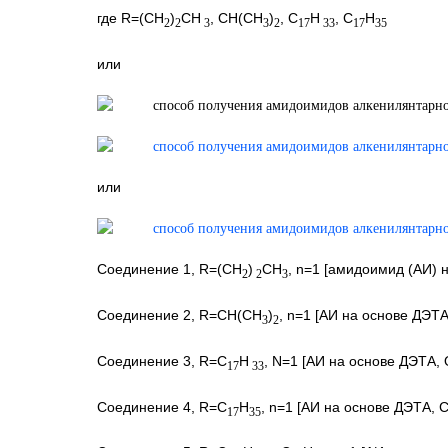
где R=(CH
)
CH
, СН(СН
)
, С
Н
, С
Н
2
2
3
3
2
17
33
17
35
или
или
Соединение 1, R=(CH
)
CH
, n=1 [амидоимид (АИ) 
2
2
3
Соединение 2, R=CH(CH
)
, n=1 [АИ на основе ДЭТА
3
2
Соединение 3, R=C
H
, N=1 [АИ на основе ДЭТА, О
17
33
Соединение 4, R=C
H
, n=1 [АИ на основе ДЭТА, Ст
17
35